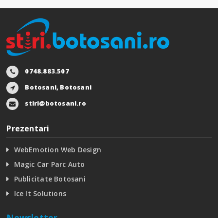
0748.883.507
Botosani, Botosani
stiri@botosani.ro
Prezentari
WebEmotion Web Design
Magic Car Parc Auto
Publicitate Botosani
Ice It Solutions
Newsletter