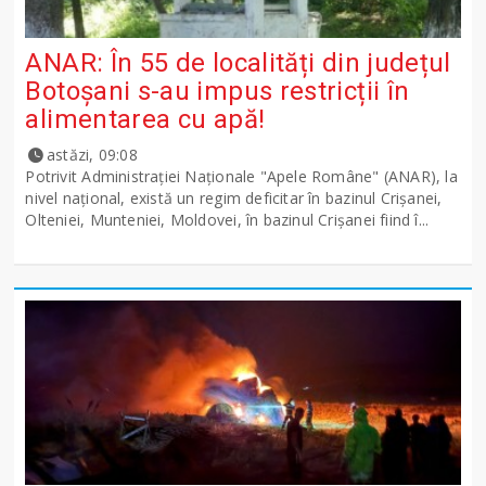
ANAR: În 55 de localități din județul
Botoșani s-au impus restricții în
alimentarea cu apă!
astăzi, 09:08
Potrivit Administraţiei Naţionale "Apele Române" (ANAR), la
nivel naţional, există un regim deficitar în bazinul Crişanei,
Olteniei, Munteniei, Moldovei, în bazinul Crişanei fiind î...