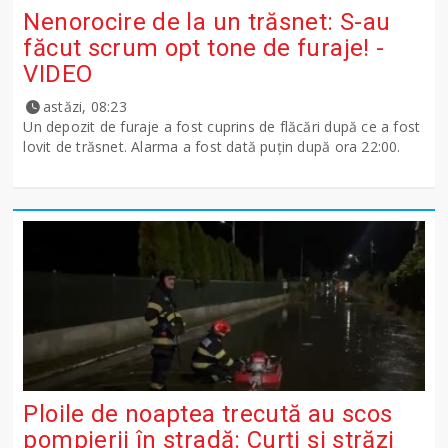
Nenorocire de la un trăsnet: S-au
făcut scrum opt tone de furaje! -
VIDEO
astăzi, 08:23
Un depozit de furaje a fost cuprins de flăcări după ce a fost
lovit de trăsnet. Alarma a fost dată puțin după ora 22:00.
Ploile de noaptea trecută au scos
pompierii în stradă: Curți și străzi