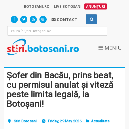
BOTOSANI.RO
LIVE BOTOȘANI
ANUNȚURI
CONTACT
MENIU
Șofer din Bacău, prins beat,
cu permisul anulat și viteză
peste limita legală, la
Botoșani!
Stiri Botosani
Friday, 29 May 2026
Actualitate