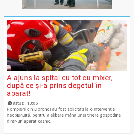
A ajuns la spital cu tot cu mixer,
după ce și-a prins degetul în
aparat!
astăzi, 13:06
Pompierii din Dorohoi au fost solicitați la o intervenție
neobișnuită, pentru a elibera mâna unei tinere gospodine
dintr-un aparat casnic.