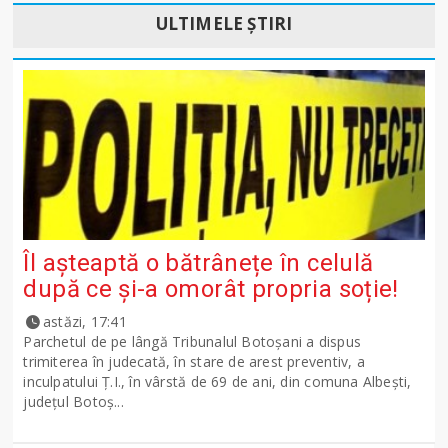
ULTIMELE ȘTIRI
Îl așteaptă o bătrânețe în celulă
după ce și-a omorât propria soție!
astăzi, 17:41
Parchetul de pe lângă Tribunalul Botoşani a dispus
trimiterea în judecată, în stare de arest preventiv, a
inculpatului Ț.I., în vârstă de 69 de ani, din comuna Albești,
județul Botoș...