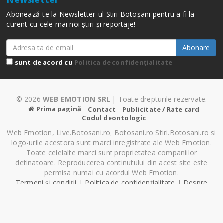
Abonează-te la Newsletter-ul Stiri Botoșani pentru a fi la
curent cu cele mai noi știri și reportaje!
Abonare
sunt de acord cu
Politica de confidențialitate
© 2026
WEB EMOTION SRL
| Toate drepturile rezervate.
Prima pagină
Contact
Publicitate / Rate card
Codul deontologic
Web Emotion, Live.Botosani.ro, Botosani.ro Stiri.Botosani.ro si
logo-urile acestora sunt marci inregistrate ale Web Emotion.
Toate celelalte marci sunt proprietatea companiilor
detinatoare. Reproducerea continutului din acest site este
permisa numai cu acordul Web Emotion.
Termeni și condiții
|
Politica de confidențialitate
|
Despre
Cookie-uri
|
Setări cookie-uri
Pagină generată în 2.74 secunde