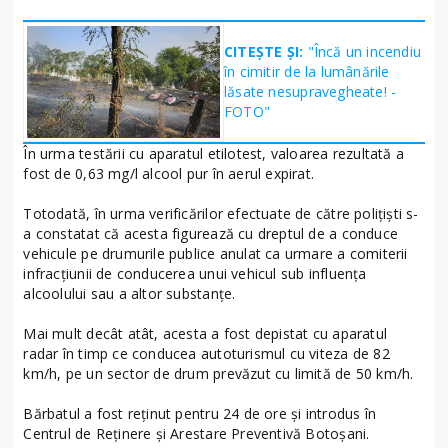
CITEȘTE ȘI:
"Încă un incendiu
în cimitir de la lumânările
lăsate nesupravegheate! -
FOTO"
În urma testării cu aparatul etilotest, valoarea rezultată a
fost de 0,63 mg/l alcool pur în aerul expirat.
Totodată, în urma verificărilor efectuate de către polițiști s-
a constatat că acesta figurează cu dreptul de a conduce
vehicule pe drumurile publice anulat ca urmare a comiterii
infracțiunii de conducerea unui vehicul sub influența
alcoolului sau a altor substanțe.
Mai mult decât atât, acesta a fost depistat cu aparatul
radar în timp ce conducea autoturismul cu viteza de 82
km/h, pe un sector de drum prevăzut cu limită de 50 km/h.
Bărbatul a fost reținut pentru 24 de ore și introdus în
Centrul de Reținere și Arestare Preventivă Botoșani.