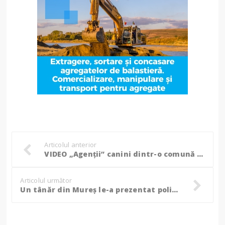
Articolul anterior
VIDEO „Agenții” canini dintr-o comună botoșăneană. Primarul: „Toți banii se duc la câini și la gunoi”
Articolul următor
Un tânăr din Mureș le-a prezentat polițiștilor botoșăneni un permis fals!