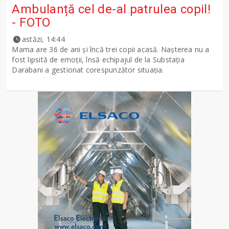
Ambulanță cel de-al patrulea copil!
- FOTO
astăzi, 14:44
Mama are 36 de ani și încă trei copii acasă. Nașterea nu a
fost lipsită de emoții, însă echipajul de la Substația
Darabani a gestionat corespunzător situația.