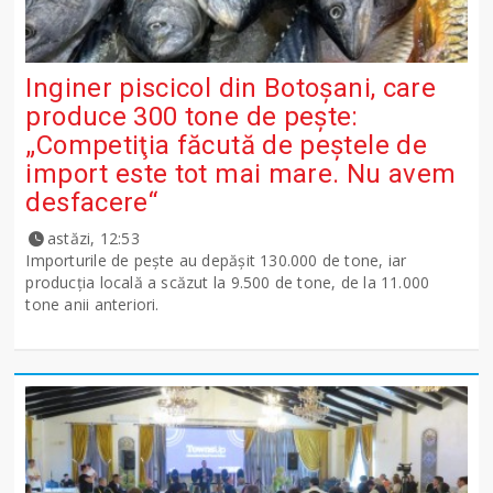
Inginer piscicol din Botoşani, care
produce 300 tone de peşte:
„Competiţia făcută de peştele de
import este tot mai mare. Nu avem
desfacere“
astăzi, 12:53
Importurile de peşte au depăşit 130.000 de tone, iar
producţia locală a scăzut la 9.500 de tone, de la 11.000
tone anii anteriori.