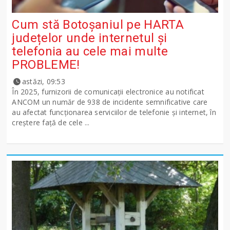
Cum stă Botoșaniul pe HARTA
județelor unde internetul și
telefonia au cele mai multe
PROBLEME!
astăzi, 09:53
În 2025, furnizorii de comunicații electronice au notificat
ANCOM un număr de 938 de incidente semnificative care
au afectat funcționarea serviciilor de telefonie și internet, în
creștere față de cele ...