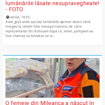
lumânările lăsate nesupravegheate!
- FOTO
astăzi, 16:05
Aveți grijă unde așezați lumânările aprinse atunci când
mergeți la cimitir! Este mesajul transmis de către
reprezentanții ISU Botoșani după ce, vineri, pompierii au
fost chemați să lichideze un in...
O femeie din Mileanca a născut în