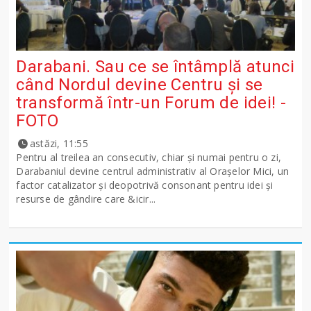
Darabani. Sau ce se întâmplă atunci
când Nordul devine Centru și se
transformă într-un Forum de idei! -
FOTO
astăzi, 11:55
Pentru al treilea an consecutiv, chiar și numai pentru o zi,
Darabaniul devine centrul administrativ al Orașelor Mici, un
factor catalizator și deopotrivă consonant pentru idei și
resurse de gândire care &icir...