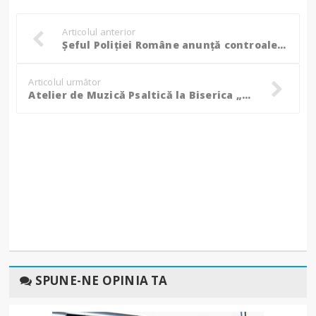
Articolul anterior
Șeful Poliției Române anunță controale în toată țara, după cazul femeii ucise în Teleorman!
Articolul următor
Atelier de Muzică Psaltică la Biserica „Sf. Ioan Botezătorul” Botoșani!
SPUNE-NE OPINIA TA