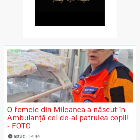
O femeie din Mileanca a născut în
Ambulanță cel de-al patrulea copil!
- FOTO
astăzi, 14:44