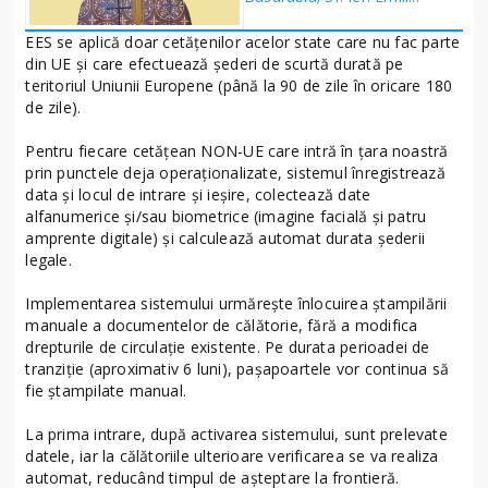
EES se aplică doar cetățenilor acelor state care nu fac parte
din UE și care efectuează șederi de scurtă durată pe
teritoriul Uniunii Europene (până la 90 de zile în oricare 180
de zile).
Pentru fiecare cetățean NON-UE care intră în țara noastră
prin punctele deja operaționalizate, sistemul înregistrează
data și locul de intrare și ieșire, colectează date
alfanumerice și/sau biometrice (imagine facială și patru
amprente digitale) și calculează automat durata șederii
legale.
Implementarea sistemului urmărește înlocuirea ștampilării
manuale a documentelor de călătorie, fără a modifica
drepturile de circulație existente. Pe durata perioadei de
tranziție (aproximativ 6 luni), pașapoartele vor continua să
fie ștampilate manual.
La prima intrare, după activarea sistemului, sunt prelevate
datele, iar la călătoriile ulterioare verificarea se va realiza
automat, reducând timpul de așteptare la frontieră.