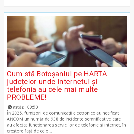
Cum stă Botoșaniul pe HARTA
județelor unde internetul și
telefonia au cele mai multe
PROBLEME!
astăzi, 09:53
În 2025, furnizorii de comunicații electronice au notificat
ANCOM un număr de 938 de incidente semnificative care
au afectat funcționarea serviciilor de telefonie și internet, în
creștere față de cele ...