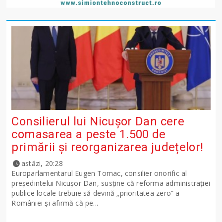
Consilierul lui Nicușor Dan cere
comasarea a peste 1.500 de
primării și reorganizarea județelor!
astăzi, 20:28
Europarlamentarul Eugen Tomac, consilier onorific al
președintelui Nicușor Dan, susține că reforma administrației
publice locale trebuie să devină „prioritatea zero” a
României și afirmă că pe...