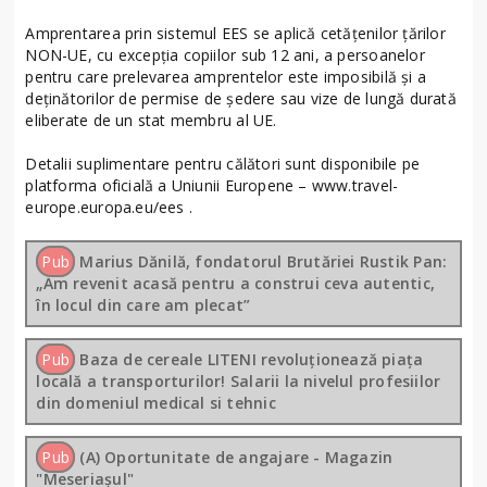
Amprentarea prin sistemul EES se aplică cetățenilor țărilor
NON-UE, cu excepția copiilor sub 12 ani, a persoanelor
pentru care prelevarea amprentelor este imposibilă și a
deținătorilor de permise de ședere sau vize de lungă durată
eliberate de un stat membru al UE.
Detalii suplimentare pentru călători sunt disponibile pe
platforma oficială a Uniunii Europene – www.travel-
europe.europa.eu/ees .
Pub
Marius Dănilă, fondatorul Brutăriei Rustik Pan:
„Am revenit acasă pentru a construi ceva autentic,
în locul din care am plecat”
Pub
Baza de cereale LITENI revoluționează piața
locală a transporturilor! Salarii la nivelul profesiilor
din domeniul medical si tehnic
Pub
(A) Oportunitate de angajare - Magazin
"Meseriașul"