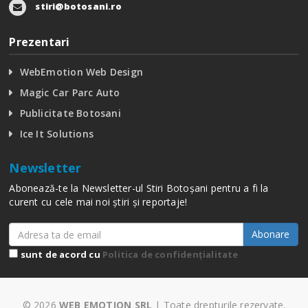
stiri@botosani.ro
Prezentari
WebEmotion Web Design
Magic Car Parc Auto
Publicitate Botosani
Ice It Solutions
Newsletter
Abonează-te la Newsletter-ul Stiri Botoșani pentru a fi la
curent cu cele mai noi știri și reportaje!
Abonare
sunt de acord cu
Politica de confidențialitate
© 2026
WEB EMOTION SRL
| Toate drepturile rezervate.