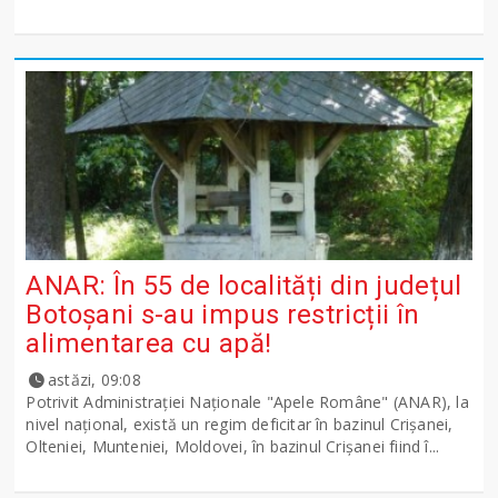
ANAR: În 55 de localități din județul
Botoșani s-au impus restricții în
alimentarea cu apă!
astăzi, 09:08
Potrivit Administraţiei Naţionale "Apele Române" (ANAR), la
nivel naţional, există un regim deficitar în bazinul Crişanei,
Olteniei, Munteniei, Moldovei, în bazinul Crişanei fiind î...