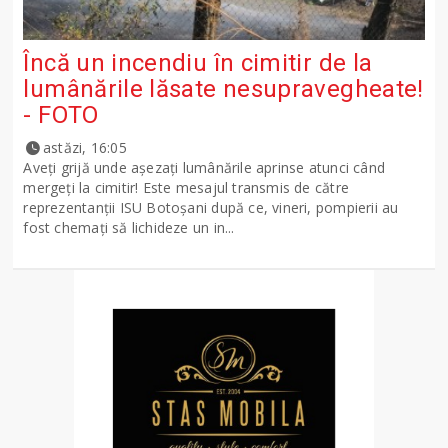
Încă un incendiu în cimitir de la
lumânările lăsate nesupravegheate!
- FOTO
astăzi, 16:05
Aveți grijă unde așezați lumânările aprinse atunci când
mergeți la cimitir! Este mesajul transmis de către
reprezentanții ISU Botoșani după ce, vineri, pompierii au
fost chemați să lichideze un in...