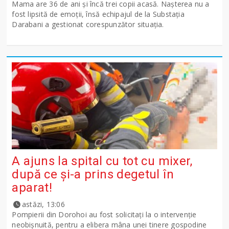
Mama are 36 de ani și încă trei copii acasă. Nașterea nu a
fost lipsită de emoții, însă echipajul de la Substația
Darabani a gestionat corespunzător situația.
A ajuns la spital cu tot cu mixer,
după ce și-a prins degetul în
aparat!
astăzi, 13:06
Pompierii din Dorohoi au fost solicitați la o intervenție
neobișnuită, pentru a elibera mâna unei tinere gospodine