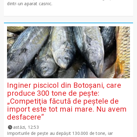
dintr-un aparat casnic.
Inginer piscicol din Botoşani, care
produce 300 tone de peşte:
„Competiţia făcută de peştele de
import este tot mai mare. Nu avem
desfacere“
astăzi, 12:53
Importurile de peşte au depăşit 130.000 de tone, iar