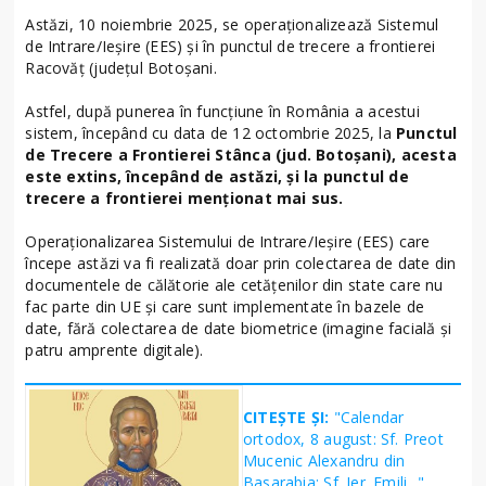
Astăzi, 10 noiembrie 2025, se operaționalizează Sistemul
de Intrare/Ieșire (EES) și în punctul de trecere a frontierei
Racovăț (județul Botoșani.
Astfel, după punerea în funcțiune în România a acestui
sistem, începând cu data de 12 octombrie 2025, la
Punctul
de Trecere a Frontierei Stânca (jud. Botoșani), acesta
este extins, începând de astăzi, și la punctul de
trecere a frontierei menționat mai sus.
Operaționalizarea Sistemului de Intrare/Ieșire (EES) care
începe astăzi va fi realizată doar prin colectarea de date din
documentele de călătorie ale cetățenilor din state care nu
fac parte din UE și care sunt implementate în bazele de
date, fără colectarea de date biometrice (imagine facială și
patru amprente digitale).
CITEȘTE ȘI:
"Calendar
ortodox, 8 august: Sf. Preot
Mucenic Alexandru din
Basarabia; Sf. Ier. Emili..."