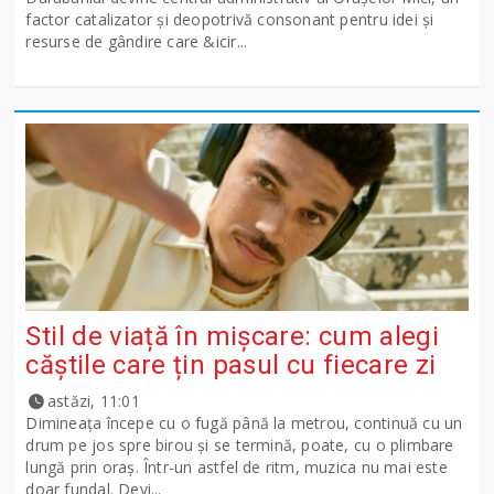
factor catalizator și deopotrivă consonant pentru idei și
resurse de gândire care &icir...
Stil de viață în mișcare: cum alegi
căștile care țin pasul cu fiecare zi
astăzi, 11:01
Dimineața începe cu o fugă până la metrou, continuă cu un
drum pe jos spre birou și se termină, poate, cu o plimbare
lungă prin oraș. Într-un astfel de ritm, muzica nu mai este
doar fundal. Devi...