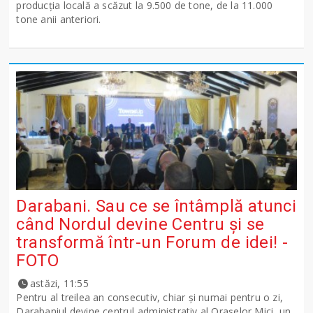
producţia locală a scăzut la 9.500 de tone, de la 11.000
tone anii anteriori.
Darabani. Sau ce se întâmplă atunci
când Nordul devine Centru și se
transformă într-un Forum de idei! -
FOTO
astăzi, 11:55
Pentru al treilea an consecutiv, chiar și numai pentru o zi,
Darabaniul devine centrul administrativ al Orașelor Mici, un