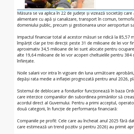
Măsura se va aplica în 22 de județe și vizează societăți care a
alimentare cu apă și canalizare, transport în comun, termofic
domeniului public, precum și gestionarea unor aeroporturi sa
Impactul financiar total al acestor măsuri se ridică la 85,57 m
împărțit clar pe trei direcții: peste 31 de milioane de lei vor f
aproximativ 34,5 milioane de lei sunt alocate pentru ocupare
alte 19,64 milioane de lei vor acoperi cheltuielile pentru 384
înființate.
Noile salarii vor intra în vigoare din luna următoare aprobări
depăși rata medie a inflației prognozată pentru anul 2026, p
Sistemul de deblocare a fondurilor funcționează în baza Ord
care interzice companiilor din subordinea primăriilor să creas
acordul direct al Guvernului. Pentru a primi acceptul, operator
două categorii, în funcție de performanța financiară:
Companiile pe profit: Cele care au încheiat anul 2025 fără dator
care estimează un trend pozitiv și pentru 2026) au primit a