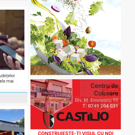
udețelor
cele mai