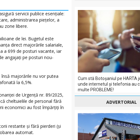
sigură servicii publice esențiale:
are, administrarea piețelor, a
u zone libere.
ilioane de lei. Bugetul este
inanța direct majorările salariale,
a a 699 de posturi vacante, iar
 de angajați pe posturi nou-
i, însă majorările nu vor putea
Cum stă Botoșaniul pe HARTA j
lafonată la 6,5%.
unde internetul și telefonia au 
multe PROBLEME!
onanței de Urgență nr. 89/2025,
că cheltuielile de personal fără
ADVERTORIAL
ii economici au fost împărțiți în
ii restante și fără pierderi (și
probarea automat.