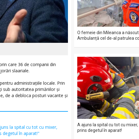
O femeie din Mileanca a născut
Ambulanță cel de-al patrulea co
rin care 36 de companii din
orări slaariale.
tru administrațiile locale. Prin
sub autoritatea primăriilor și
le, de a debloca posturi vacante și
A ajuns la spital cu tot cu mixer,
juns la spital cu tot cu mixer,
prins degetul în aparat!
s degetul în aparat!"