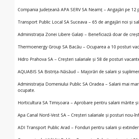
Compania Județeană APA SERV SA Neamț – Angajări pe 12 p
Transport Public Local SA Suceava – 65 de angajări noi și sal
Administrația Zonei Libere Galați – Beneficiază doar de crește
Thermoenergy Group SA Bacău – Ocuparea a 10 posturi vaca
Hidro Prahova SA – Creșteri salariale și 58 de posturi vacant
AQUABIS SA Bistrița-Năsăud – Majorări de salarii și suplime
Administrația Domeniului Public SA Oradea – Salarii mai mari
ocupate.
Horticultura SA Timișoara – Aprobare pentru salarii mărite și 
Apa Canal Nord-Vest SA – Creșteri salariale și posturi nou-înf
ADI Transport Public Arad – Fonduri pentru salarii și extinder