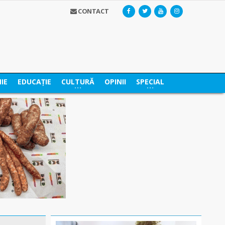
CONTACT
IE
EDUCAȚIE
CULTURĂ
OPINII
SPECIAL