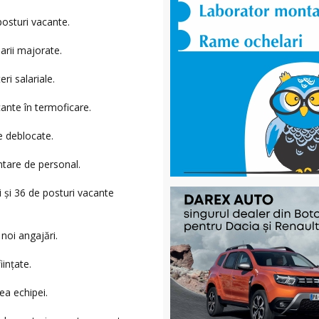
osturi vacante.
arii majorate.
ri salariale.
nte în termoficare.
e deblocate.
ntare de personal.
 și 36 de posturi vacante
noi angajări.
iințate.
ea echipei.