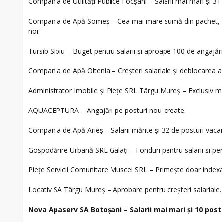
Compania de Utilități Publice Focșani – Salarii mai mari și 3
Compania de Apă Someș – Cea mai mare sumă din pachet, pen
noi.
Tursib Sibiu – Buget pentru salarii și aproape 100 de angajări
Compania de Apă Oltenia – Creșteri salariale și deblocarea a
Administrator Imobile și Piețe SRL Târgu Mureș – Exclusiv maj
AQUACEPTURA – Angajări pe posturi nou-create.
Compania de Apă Arieș – Salarii mărite și 32 de posturi vaca
Gospodărire Urbană SRL Galați – Fonduri pentru salarii și pe
Piețe Servicii Comunitare Muscel SRL – Primește doar indexar
Locativ SA Târgu Mureș – Aprobare pentru creșteri salariale.
Nova Apaserv SA Botoșani – Salarii mai mari și 10 pos