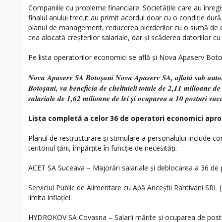
Companiile cu probleme financiare: Societățile care au înregis
finalul anului trecut au primit acordul doar cu o condiție dură.
planul de management, reducerea pierderilor cu o sumă de c
cea alocată creșterilor salariale, dar și scăderea datoriilor
Pe lista operatorilor economici se află și Nova Apaserv Bo
Nova Apaserv SA Botoșani Nova Apaserv SA, aflată sub autor
Botoșani, va beneficia de cheltuieli totale de 2,11 milioane d
salariale de 1,62 milioane de lei și ocuparea a 10 posturi vac
Lista completă a celor 36 de operatori economici apro
Planul de restructurare și stimulare a personalului include c
teritoriul țării, împărțite în funcție de necesități:
ACET SA Suceava – Majorări salariale și deblocarea a 36 de 
Serviciul Public de Alimentare cu Apă Ariceștii Rahtivani SRL (
limita inflației.
HYDROKOV SA Covasna – Salarii mărite și ocuparea de postur