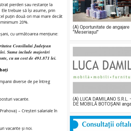
trat pierderi sau restanțe la
 Ele trebuie să își asume, prin
el puțin două ori mai mare decât
 cu minimum 20%.
(A) Oportunitate de angajare
"Meseriașul"
toșani, cu următoarea mențiune:
itatea Consiliului Județean
e lei. Suma include majorări
ante, cu un cost de 491.871 lei.
bați
ompanii diverse de pe întreg
(A) LUCA DAMILANO S.R.L.
posturi vacante.
DE MOBILĂ BOTOȘANI anga
Prahova) – Creșteri salariale în
i vacante și noi.