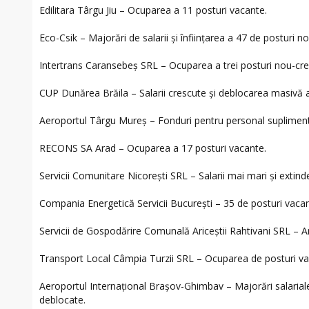
Edilitara Târgu Jiu – Ocuparea a 11 posturi vacante.
Eco-Csik – Majorări de salarii și înființarea a 47 de posturi noi
Intertrans Caransebeș SRL – Ocuparea a trei posturi nou-cre
CUP Dunărea Brăila – Salarii crescute și deblocarea masivă 
Aeroportul Târgu Mureș – Fonduri pentru personal suplimentar
RECONS SA Arad – Ocuparea a 17 posturi vacante.
Servicii Comunitare Nicorești SRL – Salarii mai mari și extin
Compania Energetică Servicii București – 35 de posturi vacant
Servicii de Gospodărire Comunală Ariceștii Rahtivani SRL – Ang
Transport Local Câmpia Turzii SRL – Ocuparea de posturi vaca
Aeroportul Internațional Brașov-Ghimbav – Majorări salariale
deblocate.