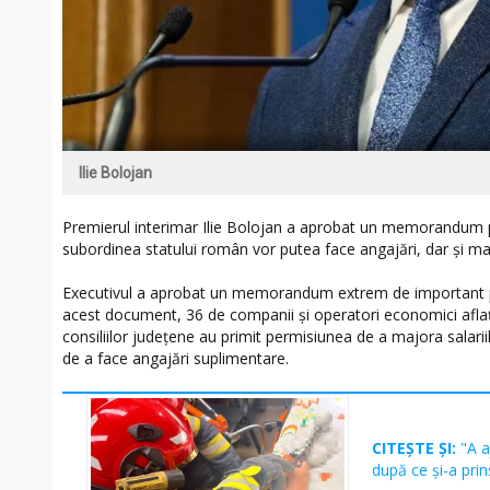
Ilie Bolojan
Premierul interimar Ilie Bolojan a aprobat un memorandum p
subordinea statului român vor putea face angajări, dar și maj
Executivul a aprobat un memorandum extrem de important pen
acest document, 36 de companii și operatori economici aflați 
consiliilor județene au primit permisiunea de a majora salarii
de a face angajări suplimentare.
CITEȘTE ȘI:
"A a
după ce și-a prin