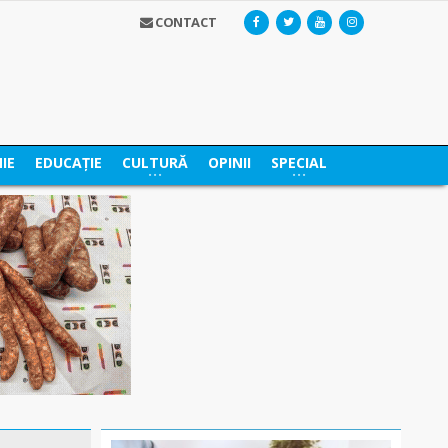
CONTACT
IE
EDUCAȚIE
CULTURĂ
OPINII
SPECIAL