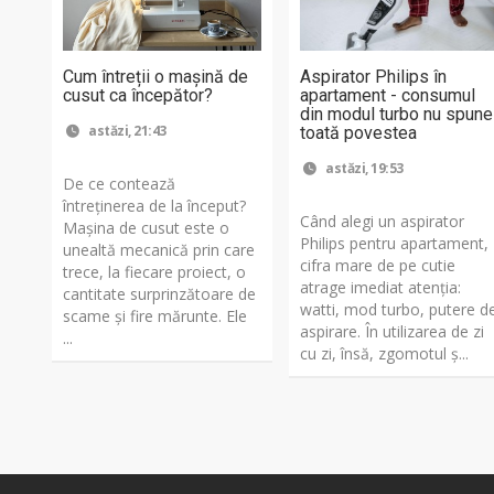
Cum întreții o mașină de
Aspirator Philips în
cusut ca începător?
apartament - consumul
din modul turbo nu spune
astăzi, 21:43
toată povestea
astăzi, 19:53
De ce contează
întreținerea de la început?
Când alegi un aspirator
Mașina de cusut este o
Philips pentru apartament,
unealtă mecanică prin care
cifra mare de pe cutie
trece, la fiecare proiect, o
atrage imediat atenția:
cantitate surprinzătoare de
watti, mod turbo, putere d
scame și fire mărunte. Ele
aspirare. În utilizarea de zi
...
cu zi, însă, zgomotul ș...