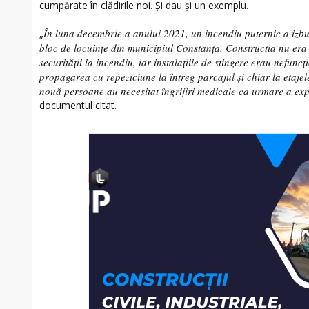
cumpărate în clădirile noi. Și dau și un exemplu.
În luna decembrie a anului 2021, un incendiu puternic a izb
„
bloc de locuințe din municipiul Constanța. Construcția nu era
securității la incendiu, iar instalațiile de stingere erau nefunc
propagarea cu repeziciune la întreg parcajul și chiar la etaje
nouă persoane au necesitat îngrijiri medicale ca urmare a exp
documentul citat.