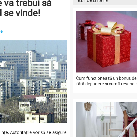
 va trebui să
ACTUALITATE
 se vinde!
te
Cum funcționează un bonus de 
fără depunere și cum îl revendic
ințe. Autoritățile vor să se asigure