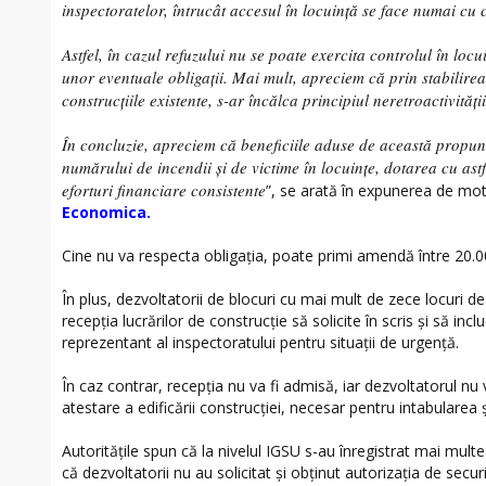
inspectoratelor, întrucât accesul în locuință se face numai cu
Astfel, în cazul refuzului nu se poate exercita controlul în loc
unor eventuale obligații. Mai mult, apreciem că prin stabilirea 
construcțiile existente, s-ar încălca principiul neretroactivității
În concluzie, apreciem că beneficiile aduse de această propu
numărului de incendii și de victime în locuințe, dotarea cu ast
eforturi financiare consistente
”, se arată în expunerea de moti
Economica.
Cine nu va respecta obligația, poate primi amendă între 20.00
În plus, dezvoltatorii de blocuri cu mai mult de zece locuri de 
recepția lucrărilor de construcție să solicite în scris și să inc
reprezentant al inspectoratului pentru situații de urgență.
În caz contrar, recepția nu va fi admisă, iar dezvoltatorul nu 
atestare a edificării construcției, necesar pentru intabularea 
Autoritățile spun că la nivelul IGSU s-au înregistrat mai multe 
că dezvoltatorii nu au solicitat și obținut autorizația de secur