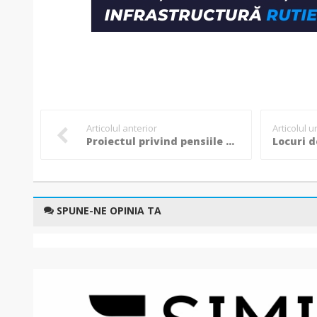
Articolul anterior
Articolul 
Proiectul privind pensiile private, dezbătut azi în Senat. Cum vor putea fi retrași banii
SPUNE-NE OPINIA TA