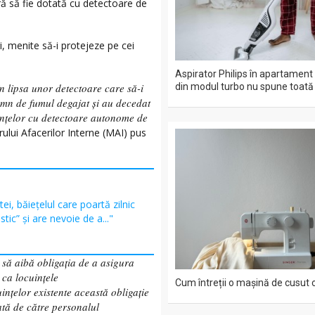
ă să fie dotată cu detectoare de
ri, menite să-i protejeze pe cei
Aspirator Philips în apartament
în lipsa unor detectoare care să-i
din modul turbo nu spune toat
somn de fumul degajat și au decedat
uințelor cu detectoare autonome de
rului Afacerilor Interne (MAI) pus
ei, băiețelul care poartă zilnic
tic” și are nevoie de a..."
 să aibă obligația de a asigura
ca locuințele
Cum întreții o mașină de cusut 
ințelor existente această obligație
ată de către personalul