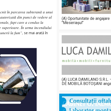
ucnit în parcarea subterană a unui
 autorizată din punct de vedere al
(A) Oportunitate de angajare
ționale, fapt care a condus la
"Meseriașul"
le superioare. În urma incendiului
unerii la fum”,
se mai arată în
(A) LUCA DAMILANO S.R.L.
DE MOBILĂ BOTOȘANI anga