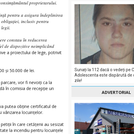
 consimțământul proprietarului.
uință pentru a asigura îndeplinirea
obligației, inclusiv pentru
 legii.
nere constau în reducerea
fel de dispozitive neimplicând
ve a proiectului de lege, potrivit
Sunați la 112 dacă o vedeți pe C
0 și 50.000 de lei.
Adolescenta este dispărută de 
zile!
parcare, vor fi nevoiți ca la
ludă în comisia de recepție un
ADVERTORIAL
va putea obține certificatul de
și vânzarea locuințelor.
petiții în care cetățenii au sesizat
itate la incendiu pentru locuințele