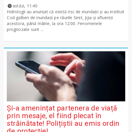
astăzi, 11:40
Hidrologii au anunțat că există risc de inundații și au instituit
Cod galben de inundații pe râurile Siret, Jijia și afluenții
acestora, până mâine, la ora 12:00. Fenomenele
prognozate sunt ...
Și-a amenințat partenera de viață
prin mesaje, el fiind plecat în
străinătate! Polițiștii au emis ordin
de protecție!