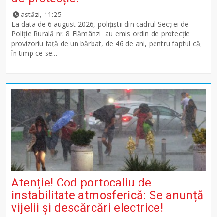
astăzi, 11:25
La data de 6 august 2026, polițiștii din cadrul Secției de
Poliție Rurală nr. 8 Flămânzi au emis ordin de protecție
provizoriu față de un bărbat, de 46 de ani, pentru faptul că,
în timp ce se...
Atenție! Cod portocaliu de
instabilitate atmosferică: Se anunță
vijelii și descărcări electrice!