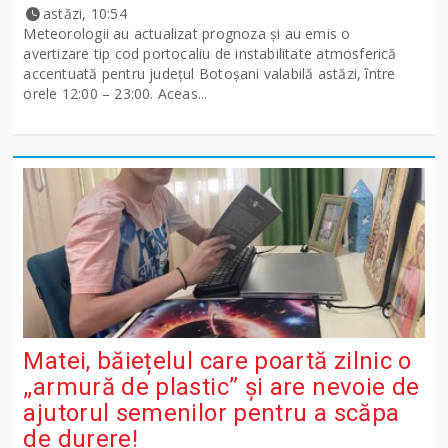
astăzi, 10:54
Meteorologii au actualizat prognoza și au emis o
avertizare tip cod portocaliu de instabilitate atmosferică
accentuată pentru județul Botoșani valabilă astăzi, între
orele 12:00 – 23:00. Aceas...
Matei, băiețelul care poartă zilnic o
„armură de plastic” și are nevoie de
ajutorul semenilor pentru a scăpa
de durere!