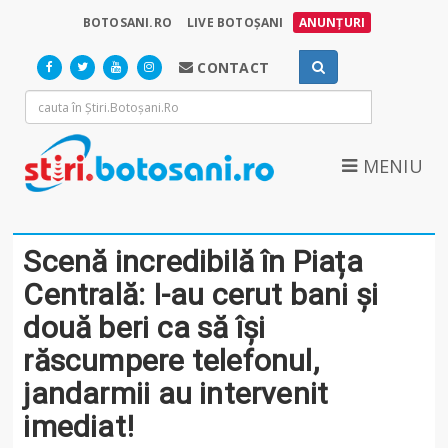
BOTOSANI.RO
LIVE BOTOȘANI
ANUNȚURI
CONTACT
MENIU
Scenă incredibilă în Piața
Centrală: I-au cerut bani și
două beri ca să își
răscumpere telefonul,
jandarmii au intervenit
imediat!