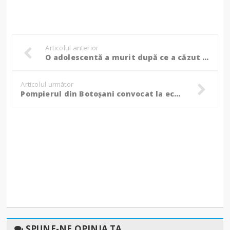
Articolul anterior
O adolescentă a murit după ce a căzut de la etajul 5 al unui bloc din Câmpulung Moldovenesc!
Articolul următor
Pompierul din Botoșani convocat la echipa națională de Minifotbal U23! - FOTO
SPUNE-NE OPINIA TA