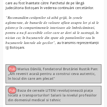
care au fost înaintate către Parchetul de pe lângă
Judecătoria Botoșani în vederea continuării cercetărilor.
”Recomandăm cetățenilor să aibă grijă, în zonele
aglomerate, de bunurile de valoare aflate asupra lor și să le
păstreze în compartimentele interioare ale îmbrăcămintei,
pentru a nu fi accesibile celor care ar dori să le sustragă, în
niciun caz în buzunarele din spate ale pantalonilor sau în
buzunarele laterale ale gecilor”,
au transmis reprezentanții
IJJ Botoșani.
Pub
Marius Dănilă, fondatorul Brutăriei Rustik Pan:
„Am revenit acasă pentru a construi ceva autentic,
în locul din care am plecat”
Pub
Baza de cereale LITENI revoluționează piața
locală a transporturilor! Salarii la nivelul profesiilor
din domeniul medical si tehnic