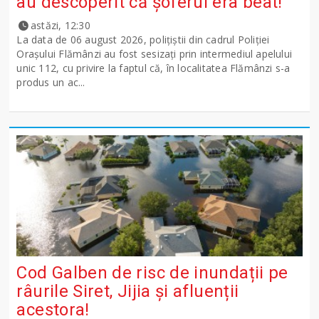
au descoperit că șoferul era beat!
astăzi, 12:30
La data de 06 august 2026, polițiștii din cadrul Poliției
Orașului Flămânzi au fost sesizați prin intermediul apelului
unic 112, cu privire la faptul că, în localitatea Flămânzi s-a
produs un ac...
Cod Galben de risc de inundații pe
râurile Siret, Jijia și afluenții
acestora!