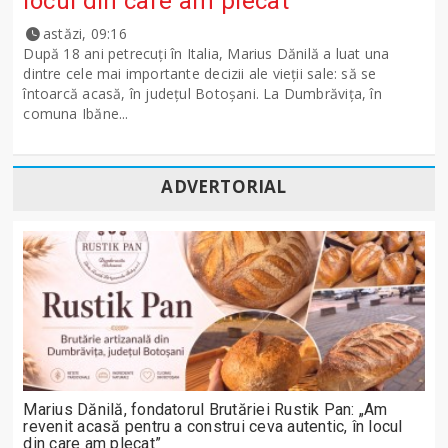
locul din care am plecat”
astăzi, 09:16
După 18 ani petrecuți în Italia, Marius Dănilă a luat una
dintre cele mai importante decizii ale vieții sale: să se
întoarcă acasă, în județul Botoșani. La Dumbrăvița, în
comuna Ibăne...
ADVERTORIAL
Marius Dănilă, fondatorul Brutăriei Rustik Pan: „Am
revenit acasă pentru a construi ceva autentic, în locul
din care am plecat”