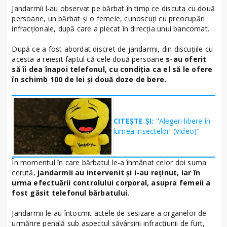
Jandarmii l-au observat pe bărbat în timp ce discuta cu două
persoane, un bărbat și o femeie, cunoscuți cu preocupări
infracționale, după care a plecat în direcția unui bancomat.
După ce a fost abordat discret de jandarmi, din discuțiile cu
acesta a reieșit faptul că cele două persoane
s-au oferit
să îi dea înapoi telefonul, cu condiția ca el să le ofere
în schimb 100 de lei și două doze de bere.
CITEȘTE ȘI:
"Alegeri libere în
lumea insectelor! (Video)"
În momentul în care bărbatul le-a înmânat celor doi suma
cerută,
jandarmii au intervenit și i-au reținut, iar în
urma efectuării controlului corporal, asupra femeii a
fost găsit telefonul bărbatului.
Jandarmii le-au întocmit actele de sesizare a organelor de
urmărire penală sub aspectul săvârșirii infracțiunii de furt,