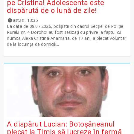
pe Cristina! Adolescenta este
dispărută de o lună de zile!
astăzi, 13:35
La data de 08.07.2026, polițistii din cadrul Secției de Poliție
Rurală nr. 4 Dorohoi au fost sesizați cu privire la faptul că
numita Alexa Cristina-Anamaria, de 17 ani, a plecat voluntar
de la locuința de domicili...
A dispărut Lucian: Botoșăneanul
plecat la Timiș să lucreze în fermă