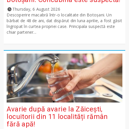
Thursday, 6 August 2026
Descoperire macabră într-o localitate din Botoșani. Un
bărbat de 48 de ani, dat dispărut din luna aprilie, a fost găsit
îngropat în curtea propriei case. Principala suspectă este
chiar partener...
Avarie după avarie la Zăicești,
locuitorii din 11 localități rămân
fără apă!