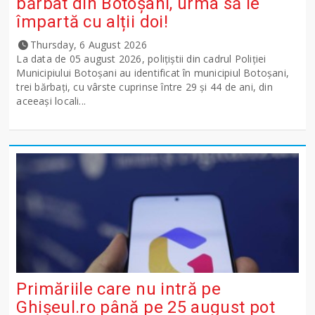
bărbat din Botoșani, urma să le
împartă cu alții doi!
Thursday, 6 August 2026
La data de 05 august 2026, polițiștii din cadrul Poliției
Municipiului Botoșani au identificat în municipiul Botoșani,
trei bărbați, cu vârste cuprinse între 29 și 44 de ani, din
aceeași locali...
Primăriile care nu intră pe
Ghişeul.ro până pe 25 august pot