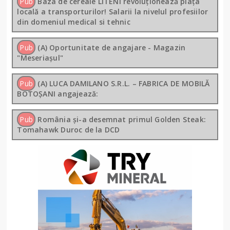
Pub
Baza de cereale LITENI revoluționează piața
locală a transporturilor! Salarii la nivelul profesiilor
din domeniul medical si tehnic
Pub
(A) Oportunitate de angajare - Magazin
"Meseriașul"
Pub
(A) LUCA DAMILANO S.R.L. – FABRICA DE MOBILĂ
BOTOȘANI angajează:
Pub
România și-a desemnat primul Golden Steak:
Tomahawk Duroc de la DCD