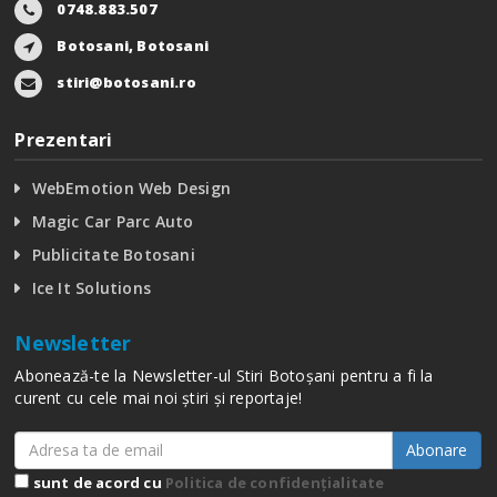
0748.883.507
Botosani, Botosani
stiri@botosani.ro
Prezentari
WebEmotion Web Design
Magic Car Parc Auto
Publicitate Botosani
Ice It Solutions
Newsletter
Abonează-te la Newsletter-ul Stiri Botoșani pentru a fi la
curent cu cele mai noi știri și reportaje!
Abonare
sunt de acord cu
Politica de confidențialitate