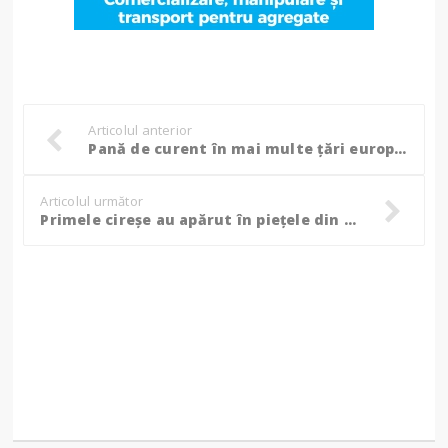
Articolul anterior
Pană de curent în mai multe țări europene. Ministrul Energiei face apel la calm: „Situația este monitorizată atent. Vă țin la curent”!
Articolul următor
Primele cireșe au apărut în piețele din România. Incredibil cât costă O CIREAȘĂ!