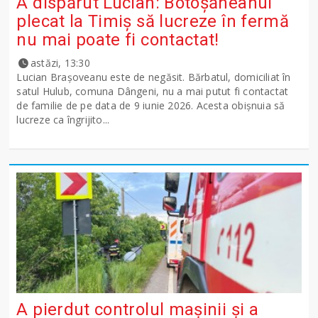
A dispărut Lucian: Botoșăneanul
plecat la Timiș să lucreze în fermă
nu mai poate fi contactat!
astăzi, 13:30
Lucian Brașoveanu este de negăsit. Bărbatul, domiciliat în
satul Hulub, comuna Dângeni, nu a mai putut fi contactat
de familie de pe data de 9 iunie 2026. Acesta obișnuia să
lucreze ca îngrijito...
A pierdut controlul mașinii și a