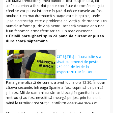
Circulaţia trenurilor şi metrourilor a fost suspendată, iar
traficul aerian a fost dat peste cap. Sute de români nu ştiu
când se vor putea întoarce în ţară după ce cursele au fost
anulate. Cea mai dramatică situaţie este în spitale, unde
lipsa electricităţii este o problemă de viaţă şi de moarte. Din
primele informaţii, de vină pentru această situaţie ar putea
fi un fenomen atmosferic rar sau un atac cibernetic.
Oficialii portughezi spun că pana de curent ar putea
dura toată săptămâna.
CITEȘTE ȘI:
"Luna iulie s-a
lăsat cu amenzi de peste
260.000 de lei de la
inspectorii ITM în Bot..."
Pana generalizată de curent
a avut loc la ora 12.30. În doar
câteva secunde, întreaga Spanie a fost cuprinsă de panică
şi haos. Mii de oameni au rămas blocaţi în garniturile de
metrou şi au fost nevoiţi să meargă pe jos, prin tuneluri,
observatornews.ro.
până la următoarea staţie, conform
"Eram toţi la muncă, fiecare îşi vedea de treaba lui. Dintr-o