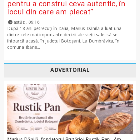
pentru a construi ceva autentic, în
locul din care am plecat”
astăzi, 09:16
După 18 ani petrecuți în Italia, Marius Dănilă a luat una
dintre cele mai importante decizii ale vieții sale: să se
întoarcă acasă, în județul Botoșani. La Dumbrăvița, în
comuna Ibăne...
ADVERTORIAL
Marius Dănilă, fondatorul Brutăriei Rustik Pan: „Am