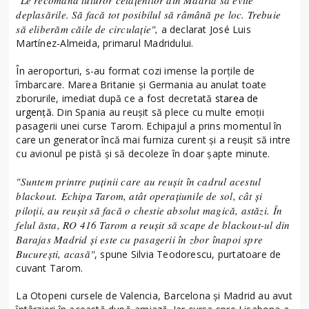
deplasările. Să facă tot posibilul să râmână pe loc. Trebuie
să eliberăm căile de circulaţie",
a declarat José Luis
Martínez-Almeida, primarul Madridului.
În aeroporturi, s-au format cozi imense la porţile de
îmbarcare. Marea Britanie şi Germania au anulat toate
zborurile, imediat după ce a fost decretată
starea de
urgenţă
.
Din Spania au reuşit să plece cu multe emoţii
pasagerii unei curse Tarom. Echipajul a prins momentul în
care un generator încă mai furniza curent şi a reuşit să intre
cu avionul pe pistă şi să decoleze în doar şapte minute.
"Suntem printre puţinii care au reuşit în cadrul acestul
blackout. Echipa Tarom, atât operaţiunile de sol, cât şi
piloţii, au reuşit să facă o chestie absolut magică, astăzi. În
felul ăsta, RO 416 Tarom a reuşit să scape de blackout-ul din
Barajas Madrid şi este cu pasagerii în zbor înapoi spre
Bucureşti, acasă"
, spune Silvia Teodorescu, purtatoare de
cuvant Tarom.
La Otopeni cursele de Valencia, Barcelona şi Madrid au avut