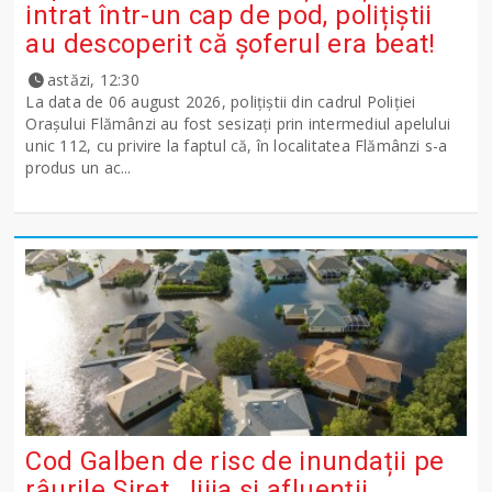
intrat într-un cap de pod, polițiștii
au descoperit că șoferul era beat!
astăzi, 12:30
La data de 06 august 2026, polițiștii din cadrul Poliției
Orașului Flămânzi au fost sesizați prin intermediul apelului
unic 112, cu privire la faptul că, în localitatea Flămânzi s-a
produs un ac...
Cod Galben de risc de inundații pe
râurile Siret, Jijia și afluenții