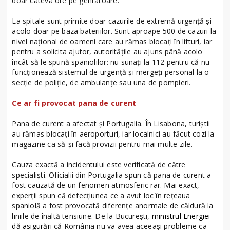
doar câteva ore pe genratoare.
La spitale sunt primite doar cazurile de extremă urgență și
acolo doar pe baza bateriilor. Sunt aproape 500 de cazuri la
nivel național de oameni care au rămas blocați în lifturi, iar
pentru a solicita ajutor, autoritățile au ajuns până acolo
încât să le spună spaniolilor: nu sunați la 112 pentru că nu
funcționează sistemul de urgență și mergeți personal la o
secție de poliție, de ambulanțe sau una de pompieri.
Ce ar fi provocat pana de curent
Pana de curent a afectat şi Portugalia. În Lisabona, turiştii
au rămas blocaţi în aeroporturi, iar localnici au făcut cozi la
magazine ca să-şi facă provizii pentru mai multe zile.
Cauza exactă a incidentului este verificată de către
specialişti. Oficialii din Portugalia spun că pana de curent a
fost cauzată de un fenomen atmosferic rar. Mai exact,
experţii spun că defecţiunea ce a avut loc în reţeaua
spaniolă a fost provocată diferenţe anormale de căldură la
liniile de înaltă tensiune. De la Bucureşti,
ministrul Energiei
dă asigurări
că România nu va avea aceeaşi probleme ca