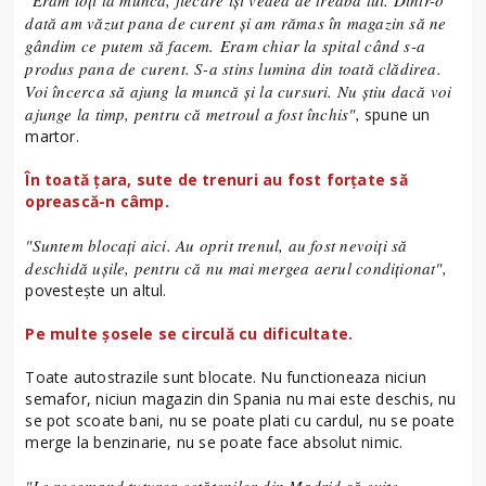
dată am văzut pana de curent şi am rămas în magazin să ne
gândim ce putem să facem.
Eram chiar la spital când s-a
produs pana de curent. S-a stins lumina din toată clădirea.
Voi încerca să ajung la muncă şi la cursuri. Nu ştiu dacă voi
ajunge la timp, pentru că metroul a fost închis",
spune un
martor.
În toată ţara, sute de trenuri au fost forţate să
oprească-n câmp.
"Suntem blocaţi aici. Au oprit trenul, au fost nevoiţi să
deschidă uşile, pentru că nu mai mergea aerul condiţionat",
povestește un altul.
Pe multe şosele se circulă cu dificultate.
Toate autostrazile sunt blocate. Nu functioneaza niciun
semafor, niciun magazin din Spania nu mai este deschis, nu
se pot scoate bani, nu se poate plati cu cardul, nu se poate
merge la benzinarie, nu se poate face absolut nimic.
"Le recomand tuturor cetăţenilor din Madrid să evite