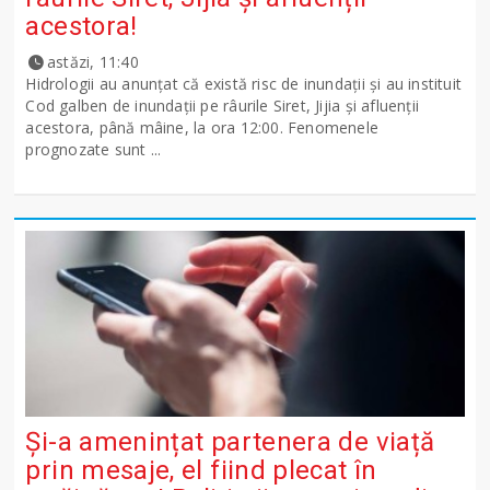
acestora!
astăzi, 11:40
Hidrologii au anunțat că există risc de inundații și au instituit
Cod galben de inundații pe râurile Siret, Jijia și afluenții
acestora, până mâine, la ora 12:00. Fenomenele
prognozate sunt ...
Și-a amenințat partenera de viață
prin mesaje, el fiind plecat în