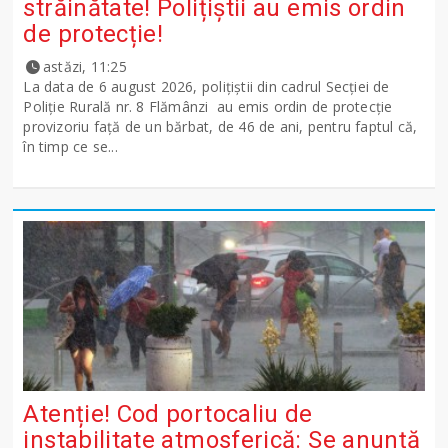
străinătate! Polițiștii au emis ordin
de protecție!
astăzi, 11:25
La data de 6 august 2026, polițiștii din cadrul Secției de
Poliție Rurală nr. 8 Flămânzi au emis ordin de protecție
provizoriu față de un bărbat, de 46 de ani, pentru faptul că,
în timp ce se...
Atenție! Cod portocaliu de
instabilitate atmosferică: Se anunță