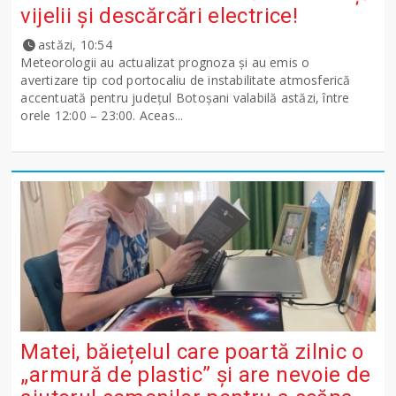
vijelii și descărcări electrice!
astăzi, 10:54
Meteorologii au actualizat prognoza și au emis o
avertizare tip cod portocaliu de instabilitate atmosferică
accentuată pentru județul Botoșani valabilă astăzi, între
orele 12:00 – 23:00. Aceas...
Matei, băiețelul care poartă zilnic o
„armură de plastic” și are nevoie de