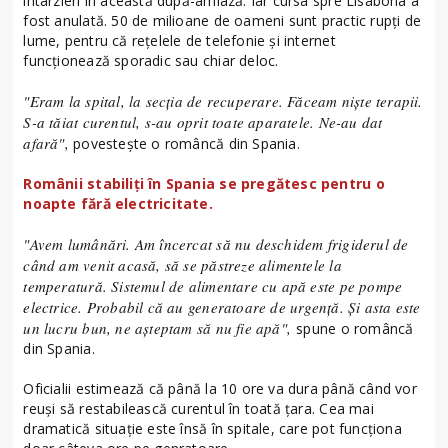
întârzieri în această după-amiază. Iar cursa spre Lisabona a
fost anulată. 50 de milioane de oameni sunt practic rupţi de
lume, pentru că rețelele de telefonie și internet
funcționează sporadic sau chiar deloc.
"Eram la spital, la secţia de recuperare. Făceam nişte terapii.
S-a tăiat curentul, s-au oprit toate aparatele. Ne-au dat
afară",
povestește o româncă din Spania.
Românii stabiliţi în Spania se pregătesc pentru o
noapte fără electricitate.
"Avem lumânări. Am încercat să nu deschidem frigiderul de
când am venit acasă, să se păstreze alimentele la
temperatură. Sistemul de alimentare cu apă este pe pompe
electrice. Probabil că au generatoare de urgenţă. Şi asta este
un lucru bun, ne aşteptam să nu fie apă",
spune o româncă
din Spania.
Oficialii estimează că până la 10 ore va dura până când vor
reuşi să restabilească curentul în toată ţara. Cea mai
dramatică situaţie este însă în spitale, care pot funcţiona