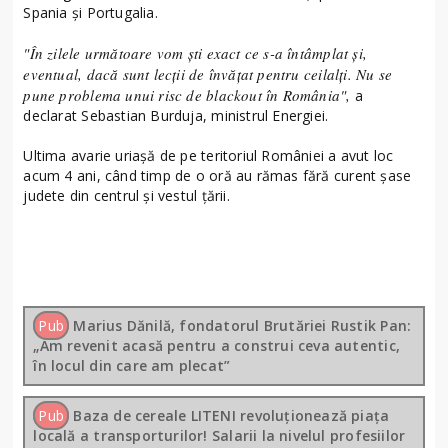
Spania şi Portugalia.
"În zilele următoare vom şti exact ce s-a întâmplat şi,
eventual, dacă sunt lecţii de învăţat pentru ceilalţi. Nu se
pune problema unui risc de blackout în România",
a
declarat Sebastian Burduja, ministrul Energiei.
Ultima avarie uriaşă de pe teritoriul României a avut loc
acum 4 ani, când timp de o oră au rămas fără curent şase
judete din centrul şi vestul ţării.
Pub
Marius Dănilă, fondatorul Brutăriei Rustik Pan:
„Am revenit acasă pentru a construi ceva autentic,
în locul din care am plecat”
Pub
Baza de cereale LITENI revoluționează piața
locală a transporturilor! Salarii la nivelul profesiilor