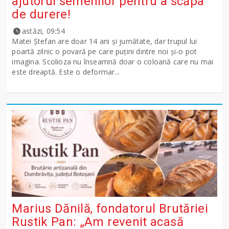
ajutorul semenilor pentru a scăpa
de durere!
astăzi, 09:54
Matei Ștefan are doar 14 ani și jumătate, dar trupul lui
poartă zilnic o povară pe care puțini dintre noi și-o pot
imagina. Scolioza nu înseamnă doar o coloană care nu mai
este dreaptă. Este o deformar...
Marius Dănilă, fondatorul Brutăriei
Rustik Pan: „Am revenit acasă