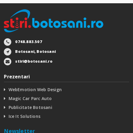
0748.883.507
Botosani, Botosani
stiri@botosani.ro
Prezentari
WebEmotion Web Design
Magic Car Parc Auto
Publicitate Botosani
Ice It Solutions
Newsletter