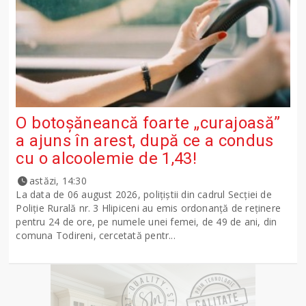
O botoșăneancă foarte „curajoasă”
a ajuns în arest, după ce a condus
cu o alcoolemie de 1,43!
astăzi, 14:30
La data de 06 august 2026, polițiștii din cadrul Secției de
Poliție Rurală nr. 3 Hlipiceni au emis ordonanță de reținere
pentru 24 de ore, pe numele unei femei, de 49 de ani, din
comuna Todireni, cercetată pentr...