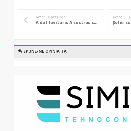
Articolul anterior
Articolul 
A dat lovitura: A sustras cutia de valori dintr-o casă, dar bucuria s-a terminat în arestul Poliției!
SPUNE-NE OPINIA TA