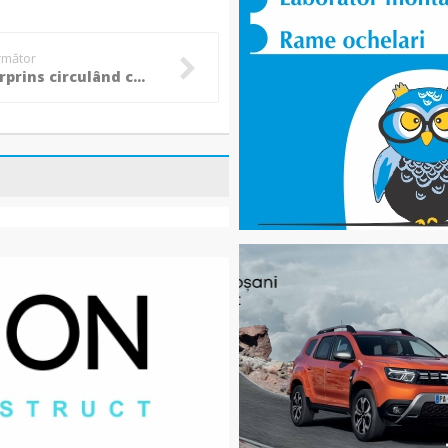
următor
Șofer surprins circulând cu 136 de km/h pe un drum din Botoșani!