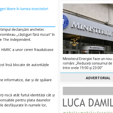
geri libere în lumea insectelor!
n timpul declanșării anchetei.
miteau „câștiguri fără riscuri” în
crie The Independent.
re HMRC a unor cereri frauduloase
Ministerul Energiei face un nou 
români: „Reduceți consumul de e
st însă blocate de autoritățile
între orele 19:00 și 23:00”
ADVERTORIAL
e informatice, dar și de spălare
 riscă atât furtul identității cât și
sponsabile pentru plata daunelor
ele desfășurate în numele lor,