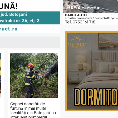
Copaci doborâți de
furtună în mai multe
localități din Botoșani, au
intervenit pompierii!