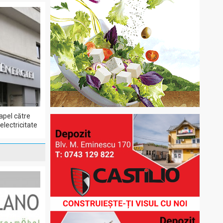
apel către
lectricitate