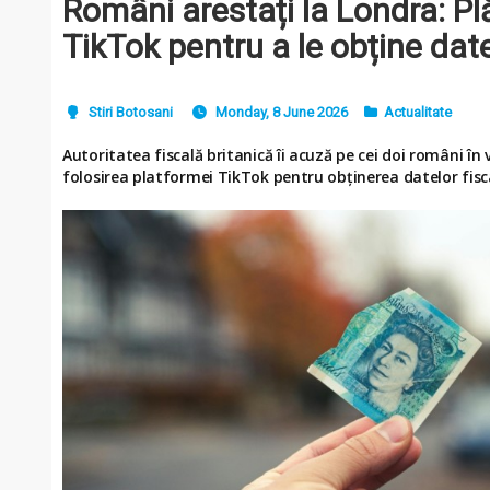
Români arestați la Londra: Plă
TikTok pentru a le obține date
Stiri Botosani
Monday, 8 June 2026
Actualitate
Autoritatea fiscală britanică îi acuză pe cei doi români în 
folosirea platformei TikTok pentru obținerea datelor fisca