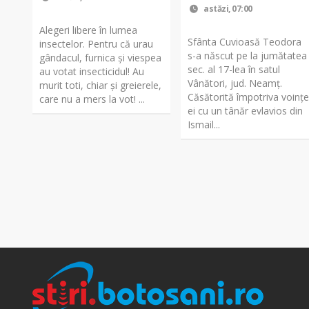
astăzi, 07:00
Alegeri libere în lumea
Sfânta Cuvioasă Teodora
insectelor. Pentru că urau
s-a născut pe la jumătatea
gândacul, furnica și viespea
sec. al 17-lea în satul
au votat insecticidul! Au
Vânători, jud. Neamţ.
murit toti, chiar și greierele,
Căsătorită împotriva voinţe
care nu a mers la vot! ...
ei cu un tânăr evlavios din
Ismail...