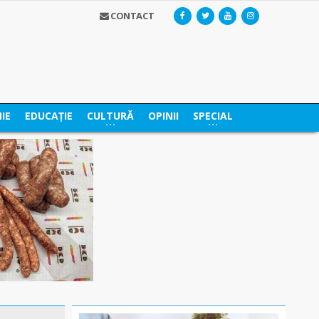
CONTACT
IE
EDUCAȚIE
CULTURĂ
OPINII
SPECIAL