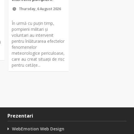
Thursday, 6 August 2026
În urmă cu puțin timp,
pompierii militari și
voluntari au intervenit
pentru înlăturarea efectelor
i
fenomenelor
meteorologice periculoase,
care au creat situații de risc
pentru cetățe...
Prezentari
WebEmotion Web Design