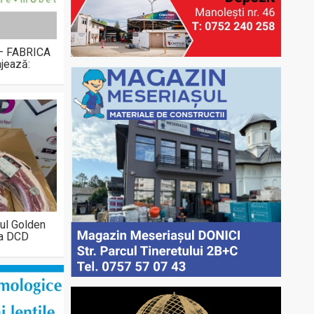
 – FABRICA
jează:
ul Golden
la DCD