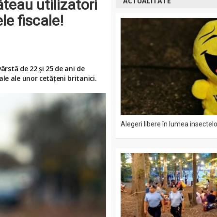
teau utilizatori
ACTUALITATE
le fiscale!
vârstă de 22 și 25 de ani de
le ale unor cetățeni britanici.
Alegeri libere în lumea insectelo