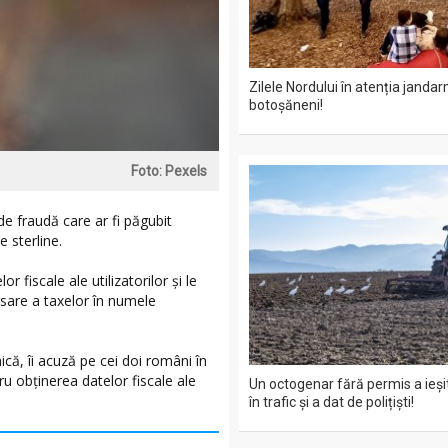
Zilele Nordului în atenția jandar
botoșăneni!
Foto: Pexels
de fraudă care ar fi păgubit
 sterline.
 fiscale ale utilizatorilor și le
sare a taxelor în numele
ă, îi acuză pe cei doi români în
ru obținerea datelor fiscale ale
Un octogenar fără permis a ieșit
în trafic și a dat de polițiști!