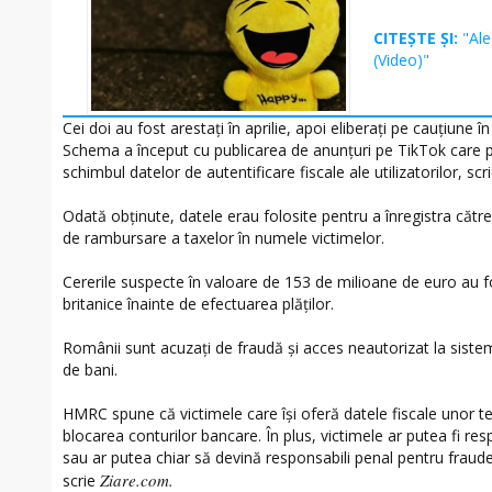
CITEȘTE ȘI:
"Ale
(Video)"
Cei doi au fost arestați în aprilie, apoi eliberați pe cauțiune î
Schema a început cu publicarea de anunțuri pe TikTok care pro
schimbul datelor de autentificare fiscale ale utilizatorilor, s
Odată obținute, datele erau folosite pentru a înregistra căt
de rambursare a taxelor în numele victimelor.
Cererile suspecte în valoare de 153 de milioane de euro au fo
britanice înainte de efectuarea plăților.
Românii sunt acuzați de fraudă și acces neautorizat la sistem
de bani.
HMRC spune că victimele care își oferă datele fiscale unor terți
blocarea conturilor bancare. În plus, victimele ar putea fi re
sau ar putea chiar să devină responsabili penal pentru fraud
Ziare.com.
scrie