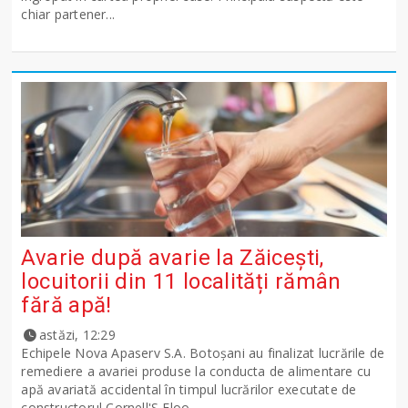
chiar partener...
Avarie după avarie la Zăicești,
locuitorii din 11 localități rămân
fără apă!
astăzi, 12:29
Echipele Nova Apaserv S.A. Botoșani au finalizat lucrările de
remediere a avariei produse la conducta de alimentare cu
apă avariată accidental în timpul lucrărilor executate de
constructorul Cornell'S Floo...