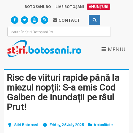
BOTOSANI.RO
LIVE BOTOȘANI
ANUNȚURI
CONTACT
MENIU
Risc de viituri rapide până la
miezul nopții: S-a emis Cod
Galben de inundații pe râul
Prut!
Stiri Botosani
Friday, 25 July 2025
Actualitate