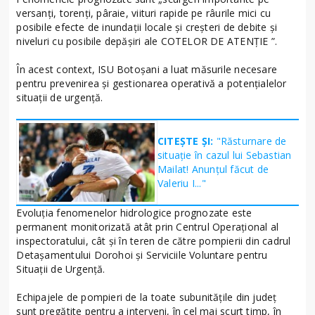
versanţi, torenţi, pâraie, viituri rapide pe râurile mici cu
posibile efecte de inundaţii locale şi creşteri de debite şi
niveluri cu posibile depăşiri ale COTELOR DE ATENȚIE ”.
În acest context, ISU Botoșani a luat măsurile necesare
pentru prevenirea și gestionarea operativă a potențialelor
situații de urgență.
CITEȘTE ȘI:
"Răsturnare de
situație în cazul lui Sebastian
Mailat! Anunțul făcut de
Valeriu I..."
Evoluţia fenomenelor hidrologice prognozate este
permanent monitorizată atât prin Centrul Operaţional al
inspectoratului, cât și în teren de către pompierii din cadrul
Detașamentului Dorohoi și Serviciile Voluntare pentru
Situații de Urgență.
Echipajele de pompieri de la toate subunitățile din județ
sunt pregătite pentru a interveni, în cel mai scurt timp, în