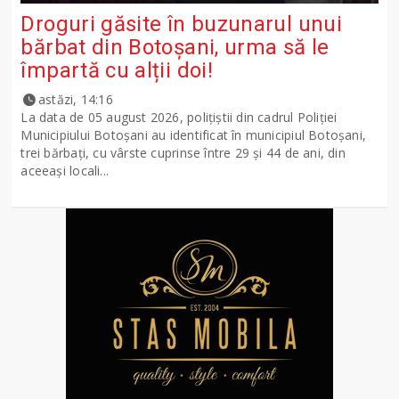
Droguri găsite în buzunarul unui
bărbat din Botoșani, urma să le
împartă cu alții doi!
astăzi, 14:16
La data de 05 august 2026, polițiștii din cadrul Poliției
Municipiului Botoșani au identificat în municipiul Botoșani,
trei bărbați, cu vârste cuprinse între 29 și 44 de ani, din
aceeași locali...