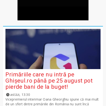
Primăriile care nu intră pe
Ghişeul.ro până pe 25 august pot
pierde bani de la buget!
astăzi, 13:30
Vicepremierul interimar Oana Gheorghiu spune că mai mult
de un sfert dintre primăriile din România nu sunt încă