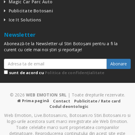
Magic Car Parc Auto
Publicitate Botosani
Ice It Solutions
Newsletter
Abonează-te la Newsletter-ul Stiri Botoșani pentru a fi la
curent cu cele mai noi știri și reportaje!
Abonare
sunt de acord cu
Politica de confidențialitate
© 2026
WEB EMOTION SRL
| Toate drepturile rezervate.
Prima pagină
Contact
Publicitate / Rate card
Codul deontologic
Web Emotion, Live.Botosani.ro, Botosani.ro Stiri.Botosani.ro si
logo-urile acestora sunt marci inregistrate ale Web Emotion.
Toate celelalte marci sunt proprietatea companiilor
detinatoare. Reproducerea continutului din acest site este