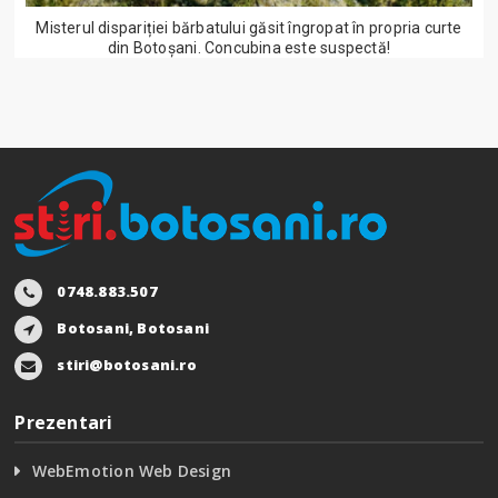
Misterul dispariției bărbatului găsit îngropat în propria curte
din Botoșani. Concubina este suspectă!
0748.883.507
Botosani, Botosani
stiri@botosani.ro
Prezentari
WebEmotion Web Design