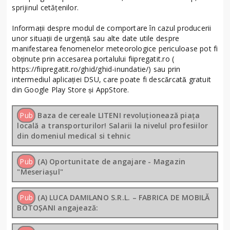
sprijinul cetățenilor.
Informații despre modul de comportare în cazul producerii
unor situații de urgență sau alte date utile despre
manifestarea fenomenelor meteorologice periculoase pot fi
obținute prin accesarea portalului fiipregatit.ro (
https://fiipregatit.ro/ghid/ghid-inundatie/) sau prin
intermediul aplicației DSU, care poate fi descărcată gratuit
din Google Play Store și AppStore.
Pub
Baza de cereale LITENI revoluționează piața
locală a transporturilor! Salarii la nivelul profesiilor
din domeniul medical si tehnic
Pub
(A) Oportunitate de angajare - Magazin
"Meseriașul"
Pub
(A) LUCA DAMILANO S.R.L. – FABRICA DE MOBILĂ
BOTOȘANI angajează: