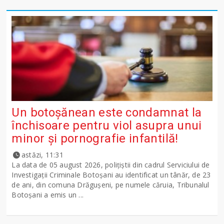
Un botoșănean este condamnat la
închisoare pentru viol asupra unui
minor și pornografie infantilă!
astăzi, 11:31
La data de 05 august 2026, polițiștii din cadrul Serviciului de
Investigații Criminale Botoșani au identificat un tânăr, de 23
de ani, din comuna Drăgușeni, pe numele căruia, Tribunalul
Botoșani a emis un ...