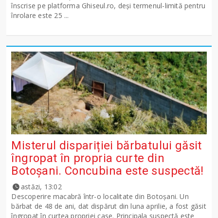
înscrise pe platforma Ghiseul.ro, deși termenul-limită pentru
înrolare este 25 ...
Misterul dispariției bărbatului găsit
îngropat în propria curte din
Botoșani. Concubina este suspectă!
astăzi, 13:02
Descoperire macabră într-o localitate din Botoșani. Un
bărbat de 48 de ani, dat dispărut din luna aprilie, a fost găsit
îngropat în curtea propriei case. Principala suspectă este