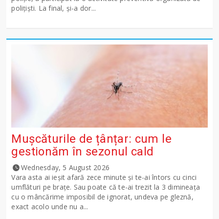
polițiști. La final, și-a dor...
Mușcăturile de țânțar: cum le
gestionăm în sezonul cald
Wednesday, 5 August 2026
Vara asta ai ieșit afară zece minute și te-ai întors cu cinci
umflături pe brațe. Sau poate că te-ai trezit la 3 dimineața
cu o mâncărime imposibil de ignorat, undeva pe gleznă,
exact acolo unde nu a...