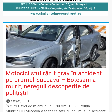
Motociclistul rănit grav în accident
pe drumul Suceava – Botoșani a
murit, nereguli descoperite de
polițiști!
astăzi, 08:10
În cursul zilei de miercuri, in jurul orei 15:30, Poliția
Municipiului Suceava a fost sesizată cu privire la un accident