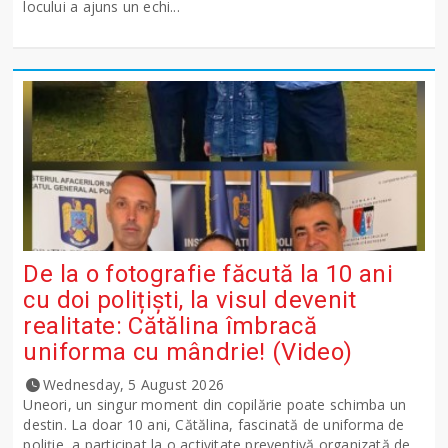
locului a ajuns un echi...
De la o fotografie făcută la 10 ani
cu doi polițiști, la visul devenit
realitate: Cătălina îmbracă
uniforma cu mândrie! (Video)
Wednesday, 5 August 2026
Uneori, un singur moment din copilărie poate schimba un
destin. La doar 10 ani, Cătălina, fascinată de uniforma de
poliție, a participat la o activitate preventivă organizată de