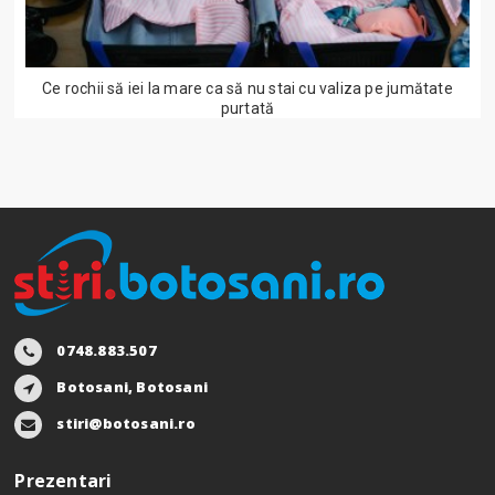
Ce rochii să iei la mare ca să nu stai cu valiza pe jumătate
purtată
0748.883.507
Botosani, Botosani
stiri@botosani.ro
Prezentari