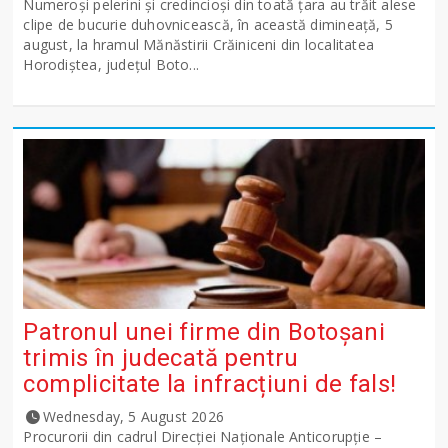
Numeroși pelerini și credincioși din toată țara au trăit alese
clipe de bucurie duhovnicească, în această dimineață, 5
august, la hramul Mănăstirii Crăiniceni din localitatea
Horodiștea, județul Boto...
Patronul unei firme din Botoșani
trimis în judecată pentru
complicitate la infracțiuni de fals!
Wednesday, 5 August 2026
Procurorii din cadrul Direcției Naționale Anticorupție –