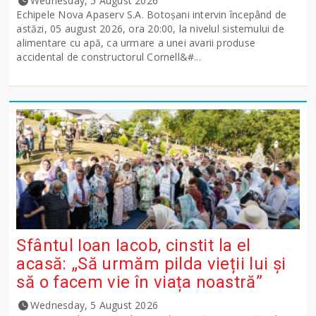
Wednesday, 5 August 2026
Echipele Nova Apaserv S.A. Botoșani intervin începând de
astăzi, 05 august 2026, ora 20:00, la nivelul sistemului de
alimentare cu apă, ca urmare a unei avarii produse
accidental de constructorul Cornell&#...
Sfântul Ioan Iacob, cinstit la el
acasă: „Să urmăm pilda vieții lui și
să o facem vie în viața noastră”
Wednesday, 5 August 2026