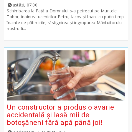
astăzi, 07:00
Schimbarea la Față a Domnului s-a petrecut pe Muntele
Tabor, înaintea ucenicilor Petru, Iacov și Ioan, cu puțin timp
înainte de pătimirile, răstignirea și îngroparea Mântuitorului
nostru Ii...
Un constructor a produs o avarie
accidentală și lasă mii de
botoșăneni fără apă până joi!