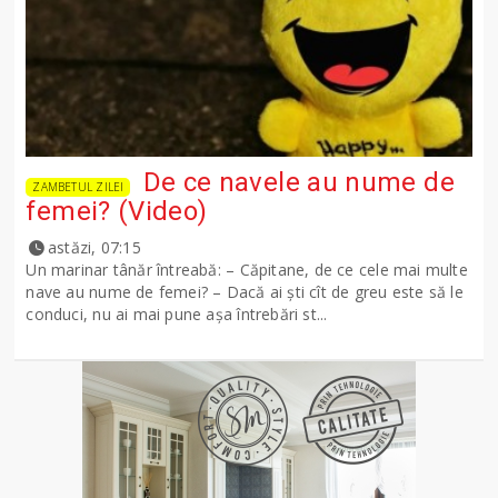
De ce navele au nume de
ZAMBETUL ZILEI
femei? (Video)
astăzi, 07:15
Un marinar tânăr întreabă: – Căpitane, de ce cele mai multe
nave au nume de femei? – Dacă ai şti cît de greu este să le
conduci, nu ai mai pune așa întrebări st...