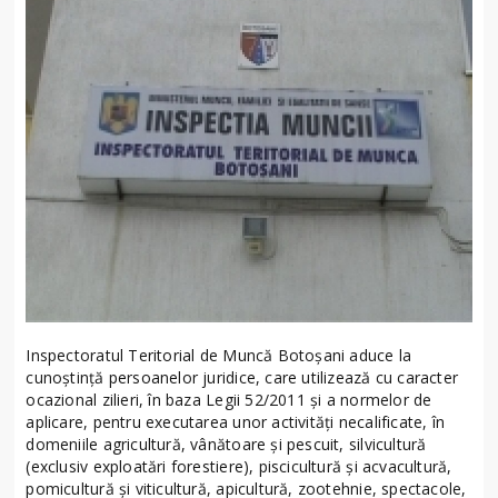
Inspectoratul Teritorial de Muncă Botoşani aduce la
cunoştinţă persoanelor juridice, care utilizează cu caracter
ocazional zilieri, în baza Legii 52/2011 şi a normelor de
aplicare, pentru executarea unor activităţi necalificate, în
domeniile agricultură, vânătoare şi pescuit, silvicultură
(exclusiv exploatări forestiere), piscicultură şi acvacultură,
pomicultură şi viticultură, apicultură, zootehnie, spectacole,