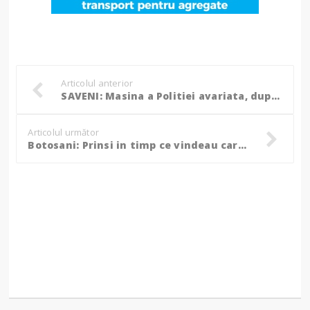
Articolul anterior
SAVENI: Masina a Politiei avariata, dupa ce politistul aflat la volan si-a pierdut cunostinta!
Articolul următor
Botosani: Prinsi in timp ce vindeau cartuse de tigari... pline cu cartoane!