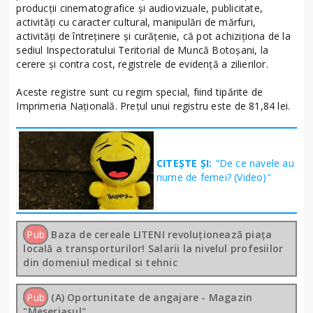
producţii cinematografice şi audiovizuale, publicitate,
activităţi cu caracter cultural, manipulări de mărfuri,
activităţi de întreţinere şi curăţenie, că pot achiziţiona de la
sediul Inspectoratului Teritorial de Muncă Botoşani, la
cerere şi contra cost, registrele de evidenţă a zilierilor.
Aceste registre sunt cu regim special, fiind tipărite de
Imprimeria Naţională. Preţul unui registru este de 81,84 lei.
CITEȘTE ȘI:
"De ce navele au
nume de femei? (Video)"
Pub
Baza de cereale LITENI revoluționează piața
locală a transporturilor! Salarii la nivelul profesiilor
din domeniul medical si tehnic
Pub
(A) Oportunitate de angajare - Magazin
"Meseriașul"