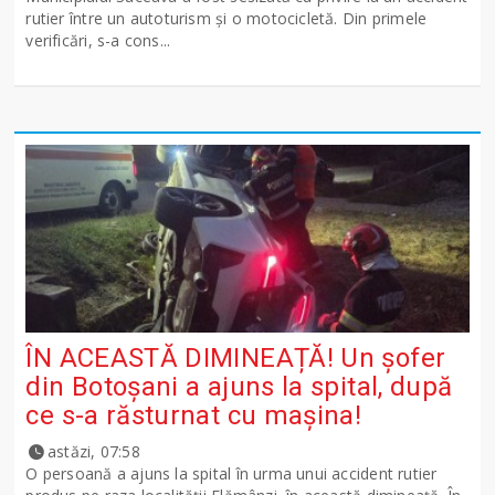
rutier între un autoturism și o motocicletă. Din primele
verificări, s-a cons...
ÎN ACEASTĂ DIMINEAȚĂ! Un șofer
din Botoșani a ajuns la spital, după
ce s-a răsturnat cu mașina!
astăzi, 07:58
O persoană a ajuns la spital în urma unui accident rutier