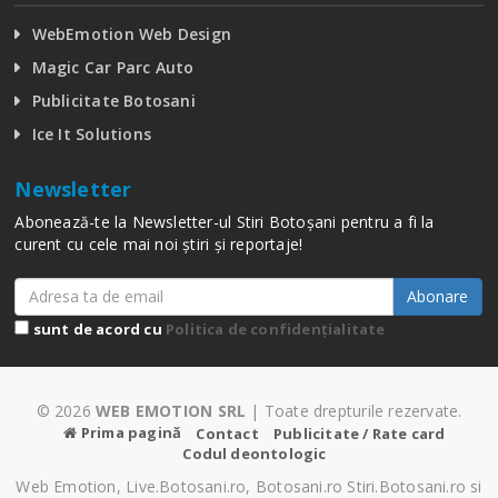
WebEmotion Web Design
Magic Car Parc Auto
Publicitate Botosani
Ice It Solutions
Newsletter
Abonează-te la Newsletter-ul Stiri Botoșani pentru a fi la
curent cu cele mai noi știri și reportaje!
Abonare
sunt de acord cu
Politica de confidențialitate
© 2026
WEB EMOTION SRL
| Toate drepturile rezervate.
Prima pagină
Contact
Publicitate / Rate card
Codul deontologic
Web Emotion, Live.Botosani.ro, Botosani.ro Stiri.Botosani.ro si