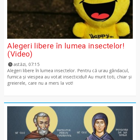
Alegeri libere în lumea insectelor!
(Video)
astăzi, 07:15
Alegeri libere în lumea insectelor. Pentru că urau gândacul,
furnica și viespea au votat insecticidul! Au murit toti, chiar și
greierele, care nu a mers la vot!