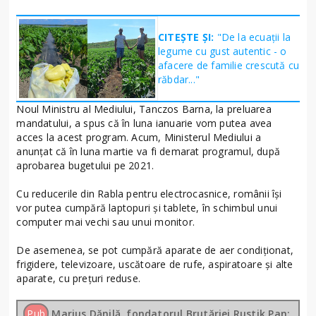
CITEȘTE ȘI:
"De la ecuații la
legume cu gust autentic - o
afacere de familie crescută cu
răbdar..."
Noul Ministru al Mediului, Tanczos Barna, la preluarea
mandatului, a spus că în luna ianuarie vom putea avea
acces la acest program. Acum, Ministerul Mediului a
anunțat că în luna martie va fi demarat programul, după
aprobarea bugetului pe 2021.
Cu reducerile din Rabla pentru electrocasnice, românii își
vor putea cumpără laptopuri și tablete, în schimbul unui
computer mai vechi sau unui monitor.
De asemenea, se pot cumpără aparate de aer condiționat,
frigidere, televizoare, uscătoare de rufe, aspiratoare și alte
aparate, cu prețuri reduse.
Pub
Marius Dănilă, fondatorul Brutăriei Rustik Pan: