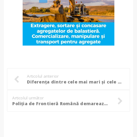
Articolul anterior
Diferenţa dintre cele mai mari și cele mai mici salarii medii nete din România a ajuns la 6600 de lei
Articolul următor
Poliția de Frontieră Română demarează înscrierile pentru admitere