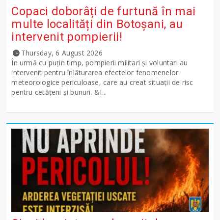
Copaci doborâți de furtună în mai
multe localități din Botoșani, au
intervenit pompierii!
Thursday, 6 August 2026
În urmă cu puțin timp, pompierii militari și voluntari au
intervenit pentru înlăturarea efectelor fenomenelor
meteorologice periculoase, care au creat situații de risc
pentru cetățeni și bunuri. &I...