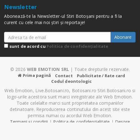
Newsletter
Abonează-te la Newsletter-ul Stiri Botoșani pentru a fi la
curent cu cele mai noi știri și reportaje!
Abonare
sunt de acord cu
Politica de confidențialitate
© 2026
WEB EMOTION SRL
| Toate drepturile rezervate.
Prima pagină
Contact
Publicitate / Rate card
Codul deontologic
Web Emotion, Live.Botosani.ro, Botosani.ro Stiri.Botosani.ro si
logo-urile acestora sunt marci inregistrate ale Web Emotion.
Toate celelalte marci sunt proprietatea companiilor
detinatoare. Reproducerea continutului din acest site este
permisa numai cu acordul Web Emotion.
Termeni și condiții
|
Politica de confidențialitate
|
Despre
Cookie-uri
|
Setări cookie-uri
Pagină generată în 0.69 secunde