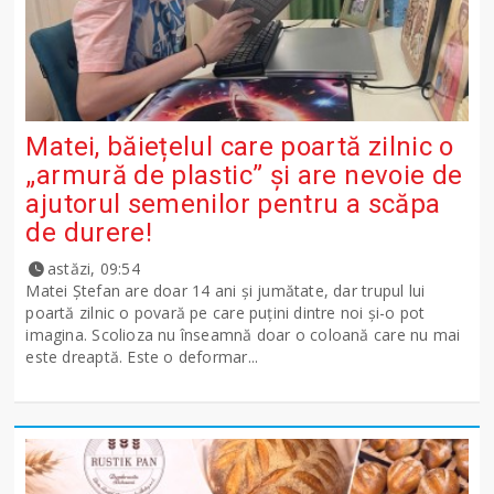
Matei, băiețelul care poartă zilnic o
„armură de plastic” și are nevoie de
ajutorul semenilor pentru a scăpa
de durere!
astăzi, 09:54
Matei Ștefan are doar 14 ani și jumătate, dar trupul lui
poartă zilnic o povară pe care puțini dintre noi și-o pot
imagina. Scolioza nu înseamnă doar o coloană care nu mai
este dreaptă. Este o deformar...