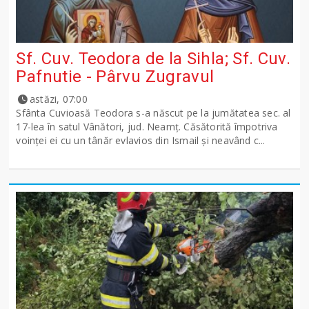
Sf. Cuv. Teodora de la Sihla; Sf. Cuv.
Pafnutie - Pârvu Zugravul
astăzi, 07:00
Sfânta Cuvioasă Teodora s-a născut pe la jumătatea sec. al
17-lea în satul Vânători, jud. Neamţ. Căsătorită împotriva
voinţei ei cu un tânăr evlavios din Ismail şi neavând c...