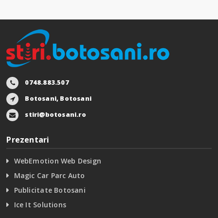
0748.883.507
Botosani, Botosani
stiri@botosani.ro
Prezentari
WebEmotion Web Design
Magic Car Parc Auto
Publicitate Botosani
Ice It Solutions