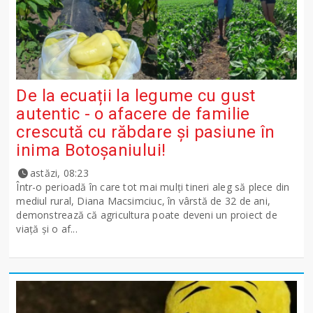
De la ecuații la legume cu gust
autentic - o afacere de familie
crescută cu răbdare și pasiune în
inima Botoșaniului!
astăzi, 08:23
Într-o perioadă în care tot mai mulți tineri aleg să plece din
mediul rural, Diana Macsimciuc, în vârstă de 32 de ani,
demonstrează că agricultura poate deveni un proiect de
viață și o af...