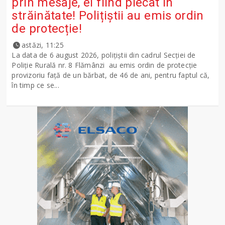
prin mesaje, el fiind plecat în
străinătate! Polițiștii au emis ordin
de protecție!
astăzi, 11:25
La data de 6 august 2026, polițiștii din cadrul Secției de
Poliție Rurală nr. 8 Flămânzi au emis ordin de protecție
provizoriu față de un bărbat, de 46 de ani, pentru faptul că,
în timp ce se...