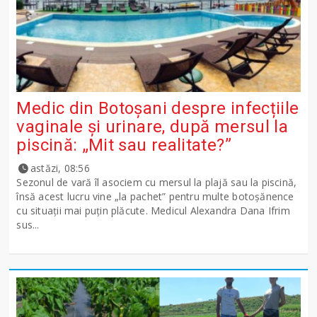
Medic din Botoșani despre infecțiile
vaginale și urinare, după mersul la
piscină: „Mit sau realitate?”
astăzi, 08:56
Sezonul de vară îl asociem cu mersul la plajă sau la piscină,
însă acest lucru vine „la pachet” pentru multe botoșănence
cu situații mai puțin plăcute. Medicul Alexandra Dana Ifrim
sus...