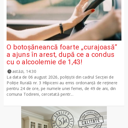
O botoșăneancă foarte „curajoasă”
a ajuns în arest, după ce a condus
cu o alcoolemie de 1,43!
astăzi, 14:30
La data de 06 august 2026, polițiștii din cadrul Secției de
Poliție Rurală nr. 3 Hlipiceni au emis ordonanță de reținere
pentru 24 de ore, pe numele unei femei, de 49 de ani, din
comuna Todireni, cercetată pentr...