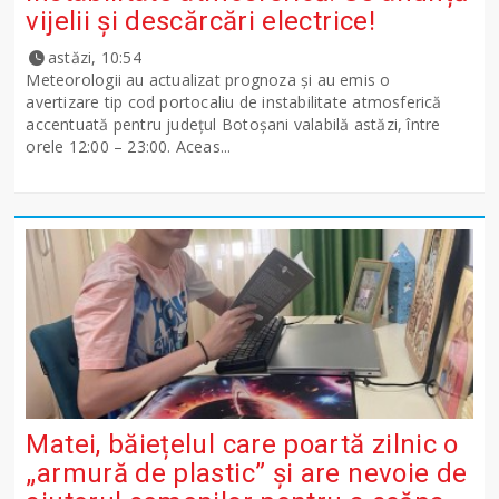
vijelii și descărcări electrice!
astăzi, 10:54
Meteorologii au actualizat prognoza și au emis o
avertizare tip cod portocaliu de instabilitate atmosferică
accentuată pentru județul Botoșani valabilă astăzi, între
orele 12:00 – 23:00. Aceas...
Matei, băiețelul care poartă zilnic o
„armură de plastic” și are nevoie de