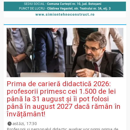
Prima de carieră didactică 2026:
profesorii primesc cei 1.500 de lei
până la 31 august și îi pot folosi
până în august 2027 dacă rămân în
învățământ!
astăzi, 17:30
Profesorii și personalul didactic auxiliar vor primi prima de