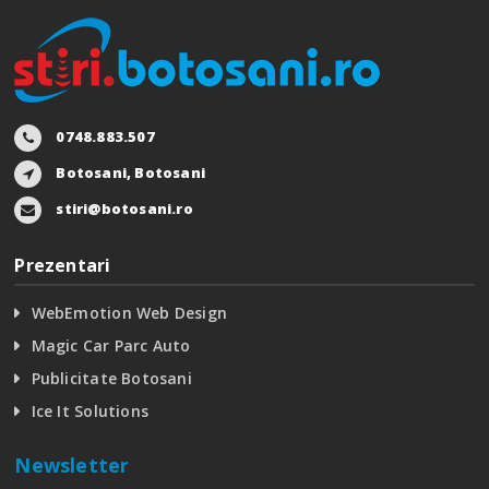
0748.883.507
Botosani, Botosani
stiri@botosani.ro
Prezentari
WebEmotion Web Design
Magic Car Parc Auto
Publicitate Botosani
Ice It Solutions
Newsletter