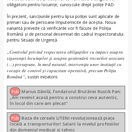
obligatorii pentru locuințe, cunoscute drept polițe PAD.
În prezent, sancțiunile pentru lipsa poliței sunt aplicate de
primari sau de persoane împuternicite de aceștia. Noua
variantă prevede că verificările vor fi făcute de Poliția
Română și de personal desemnat din cadrul Inspectoratului
pentru Situații de Urgență.
„Controlul privind respectarea obligațiilor cu impact asupra
siguranței locuințelor și asupra gestionării riscurilor asociate
(…) presupune, în mod natural, intervenția unor instituții cu
vocație de control și capacitate operativă, precum Poliția
Română”
, susțin inițiatorii.
Pub
Marius Dănilă, fondatorul Brutăriei Rustik Pan:
„Am revenit acasă pentru a construi ceva autentic,
în locul din care am plecat”
Pub
Baza de cereale LITENI revoluționează piața
locală a transporturilor! Salarii la nivelul profesiilor
din domeniul medical si tehnic