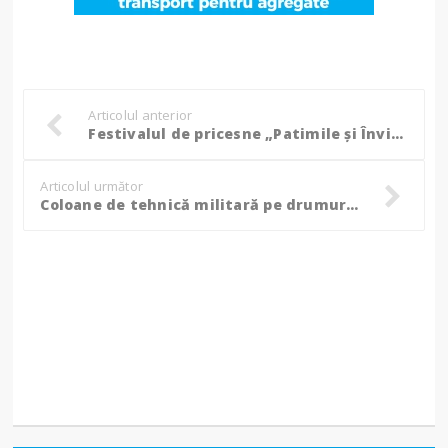
Articolul anterior
Festivalul de pricesne „Patimile și Învierea Domnului” în Protopopiatul Săveni, ajuns la ediția a VII-a!
Articolul următor
Coloane de tehnică militară pe drumurile din România, vor trece și prin Botoșani!