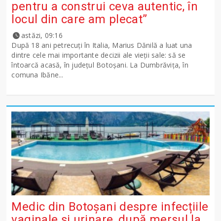
pentru a construi ceva autentic, în
locul din care am plecat”
astăzi, 09:16
După 18 ani petrecuți în Italia, Marius Dănilă a luat una
dintre cele mai importante decizii ale vieții sale: să se
întoarcă acasă, în județul Botoșani. La Dumbrăvița, în
comuna Ibăne...
Medic din Botoșani despre infecțiile
vaginale și urinare, după mersul la