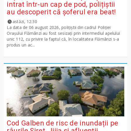
intrat într-un cap de pod, polițiștii
au descoperit că șoferul era beat!
astăzi, 12:30
La data de 06 august 2026, polițiștii din cadrul Poliției
Orașului Flămânzi au fost sesizați prin intermediul apelului
unic 112, cu privire la faptul că, în localitatea Flămânzi s-a
produs un ac...
Cod Galben de risc de inundații pe
râurile Siret, Jijia și afluenții