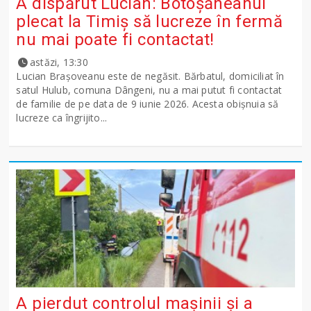
A dispărut Lucian: Botoșăneanul
plecat la Timiș să lucreze în fermă
nu mai poate fi contactat!
astăzi, 13:30
Lucian Brașoveanu este de negăsit. Bărbatul, domiciliat în
satul Hulub, comuna Dângeni, nu a mai putut fi contactat
de familie de pe data de 9 iunie 2026. Acesta obișnuia să
lucreze ca îngrijito...
A pierdut controlul mașinii și a