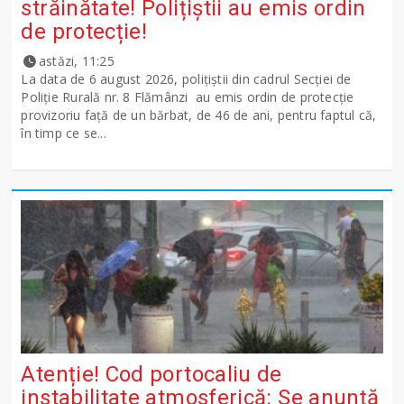
străinătate! Polițiștii au emis ordin
de protecție!
astăzi, 11:25
La data de 6 august 2026, polițiștii din cadrul Secției de
Poliție Rurală nr. 8 Flămânzi au emis ordin de protecție
provizoriu față de un bărbat, de 46 de ani, pentru faptul că,
în timp ce se...
Atenție! Cod portocaliu de
instabilitate atmosferică: Se anunță