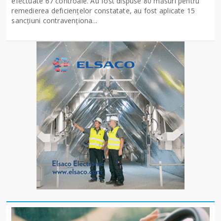
efectuate 67 controale. Au fost dispuse 80 măsuri pentru
remedierea deficiențelor constatate, au fost aplicate 15
sancţiuni contravenționa...