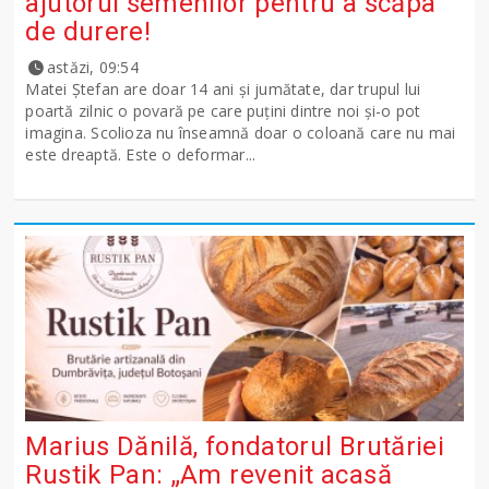
ajutorul semenilor pentru a scăpa
de durere!
astăzi, 09:54
Matei Ștefan are doar 14 ani și jumătate, dar trupul lui
poartă zilnic o povară pe care puțini dintre noi și-o pot
imagina. Scolioza nu înseamnă doar o coloană care nu mai
este dreaptă. Este o deformar...
Marius Dănilă, fondatorul Brutăriei
Rustik Pan: „Am revenit acasă