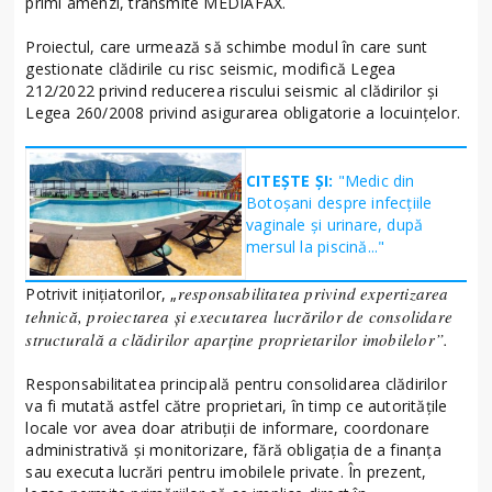
primi amenzi, transmite MEDIAFAX.
Proiectul, care urmează să schimbe modul în care sunt
gestionate clădirile cu risc seismic, modifică Legea
212/2022 privind reducerea riscului seismic al clădirilor și
Legea 260/2008 privind asigurarea obligatorie a locuințelor.
CITEȘTE ȘI:
"Medic din
Botoșani despre infecțiile
vaginale și urinare, după
mersul la piscină..."
responsabilitatea privind expertizarea
Potrivit inițiatorilor, „
tehnică, proiectarea și executarea lucrărilor de consolidare
structurală a clădirilor aparține proprietarilor imobilelor”.
Responsabilitatea principală pentru consolidarea clădirilor
va fi mutată astfel către proprietari, în timp ce autoritățile
locale vor avea doar atribuții de informare, coordonare
administrativă și monitorizare, fără obligația de a finanța
sau executa lucrări pentru imobilele private. În prezent,