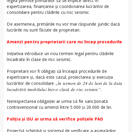
legea permite primăriilor să se implice direct în
expertizarea, finanțarea și coordonarea lucrărilor de
consolidare pentru clădirile cu risc seismic.
De asemenea, primăriile nu vor mai răspunde juridic dacă
lucrările nu sunt făcute de proprietari.
Amenzi pentru proprietarii care nu încep procedurile
Inițiativa introduce un nou termen legal pentru clădirile
încadrate în clase de risc seismic.
Proprietarii vor fi obligați să înceapă procedurile de
expertizare și, dacă este cazul, proiectarea și execuția
„în termen de 24 de luni de la data
lucrărilor de consolidare
încadrării imobilului într-o clasă de risc seismic”.
Nerespectarea obligației ar urma să fie sancționată
contravențional cu amenzi între 5.000 și 20.000 de lei.
Poliția și ISU ar urma să verifice polițele PAD
Proiectul schimbă și sistemul de verificare a asigurărilor