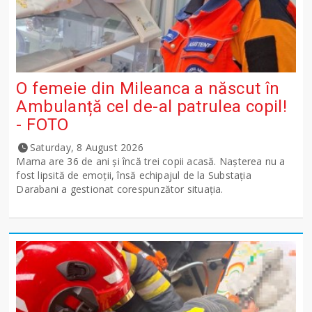
O femeie din Mileanca a născut în
Ambulanță cel de-al patrulea copil!
- FOTO
Saturday, 8 August 2026
Mama are 36 de ani și încă trei copii acasă. Nașterea nu a
fost lipsită de emoții, însă echipajul de la Substația
Darabani a gestionat corespunzător situația.