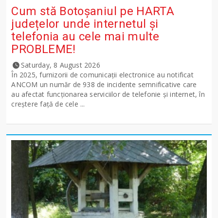
Cum stă Botoșaniul pe HARTA
județelor unde internetul și
telefonia au cele mai multe
PROBLEME!
Saturday, 8 August 2026
În 2025, furnizorii de comunicații electronice au notificat
ANCOM un număr de 938 de incidente semnificative care
au afectat funcționarea serviciilor de telefonie și internet, în
creștere față de cele ...