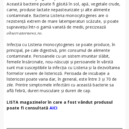
Această bacterie poate fi găsită în sol, apă, vegetale crude,
carne, produse lactate nepasteurizate şi alte alimente
contaminate. Bacteria Listeria monocytogenes are o
rezistenţă extrem de mare latemperaturi scăzute, şi poate
supravieţui într-o gamă variată de medii, precizează
observatornews.ro.
Infecţia cu Listeria monocytogenes se poate produce, în
principal, pe cale digestivă, prin consumul de alimente
contaminate. Persoanele cu un sistem imunitar slăbit,
femeile însărcinate, nou-născuţii şi persoanele în vârstă
sunt mai susceptibile la infecţia cu Listeria şi la dezvoltarea
formelor severe de listerioză. Perioada de incubaţie a
listeriozei poate varia dar, în general, este între 3 şi 70 de
zile. Printre simptomele infectării cu această bacterie sa
află febră, dureri musculare şi dureri de cap.
LISTA magazinelor în care a fost vândut produsul
poate fi consultată
AICI