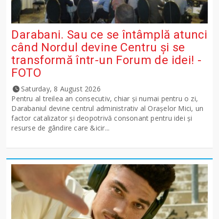
Darabani. Sau ce se întâmplă atunci
când Nordul devine Centru și se
transformă într-un Forum de idei! -
FOTO
Saturday, 8 August 2026
Pentru al treilea an consecutiv, chiar și numai pentru o zi,
Darabaniul devine centrul administrativ al Orașelor Mici, un
factor catalizator și deopotrivă consonant pentru idei și
resurse de gândire care &icir...