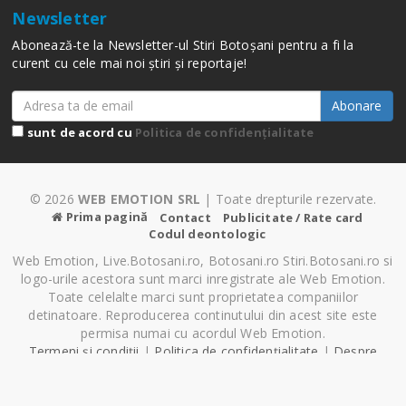
Newsletter
Abonează-te la Newsletter-ul Stiri Botoșani pentru a fi la
curent cu cele mai noi știri și reportaje!
Abonare
sunt de acord cu
Politica de confidențialitate
© 2026
WEB EMOTION SRL
| Toate drepturile rezervate.
Prima pagină
Contact
Publicitate / Rate card
Codul deontologic
Web Emotion, Live.Botosani.ro, Botosani.ro Stiri.Botosani.ro si
logo-urile acestora sunt marci inregistrate ale Web Emotion.
Toate celelalte marci sunt proprietatea companiilor
detinatoare. Reproducerea continutului din acest site este
permisa numai cu acordul Web Emotion.
Termeni și condiții
|
Politica de confidențialitate
|
Despre
Cookie-uri
|
Setări cookie-uri
Pagină generată în 0.62 secunde