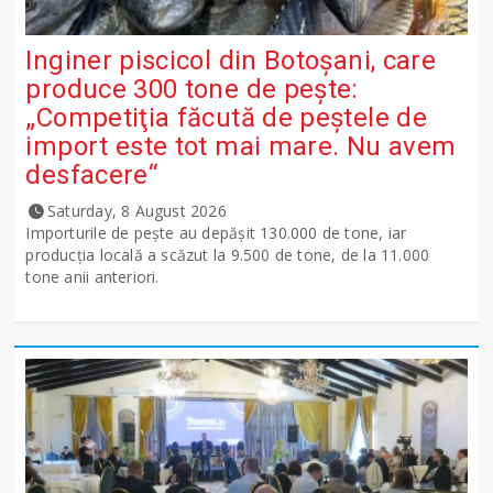
Inginer piscicol din Botoşani, care
produce 300 tone de peşte:
„Competiţia făcută de peştele de
import este tot mai mare. Nu avem
desfacere“
Saturday, 8 August 2026
Importurile de peşte au depăşit 130.000 de tone, iar
producţia locală a scăzut la 9.500 de tone, de la 11.000
tone anii anteriori.