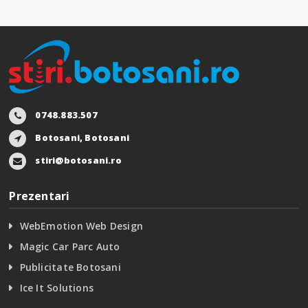
0748.883.507
Botosani, Botosani
stiri@botosani.ro
Prezentari
WebEmotion Web Design
Magic Car Parc Auto
Publicitate Botosani
Ice It Solutions