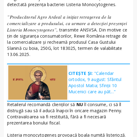
detectată prezenţa bacteriei Listeria Monocytogenes.
”Producătorul Agro Ardeal a iniţiat retragerea de la
comercializare a produsului, ca urmare a detecţiei prezenţei
Listeria Monocytogenes”,
transmite ANSVSA. Din motive ce
ţin de siguranţa consumatorilor, Rewe România retrage de
la comercializare şi recheamă produsul Casa Gustului
Slanină cu boia, 250G, lot 183025, termen de valabilitate
13.06.2025.
CITEȘTE ȘI:
"Calendar
ortodox, 9 august: Sfântul
Apostol Matia; Sfinţii 10
Mucenici care au păt..."
Retailerul recomandă clienţilor să
NU
îl consume, ci să îl
distrugă sau să il aducă înapoi în oricare magazin Penny.
Contravaloarea va fi restituită, fără a fi necesară
prezentarea bonului fiscal.
Listeria monocytogenes provoacă boala numită listerioză.