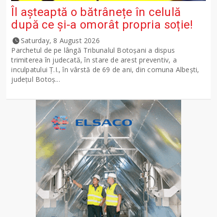
Îl așteaptă o bătrânețe în celulă
după ce și-a omorât propria soție!
Saturday, 8 August 2026
Parchetul de pe lângă Tribunalul Botoşani a dispus
trimiterea în judecată, în stare de arest preventiv, a
inculpatului Ț.I., în vârstă de 69 de ani, din comuna Albești,
județul Botoș...