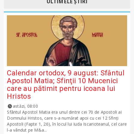
ULTIMELE ȘTIRI
Calendar ortodox, 9 august: Sfântul
Apostol Matia; Sfinţii 10 Mucenici
care au pătimit pentru icoana lui
Hristos
astăzi, 08:00
Sfântul Apostol Matia era unul dintre cei 70 de Apostoli ai
Domnului Hristos, care s-a numărat apoi cu cei 12 Sfinţi
Apostoli (Fapte 1, 26), în locul lui Iuda Iscarioteanul, cel care
l-a vândut pe M&a...