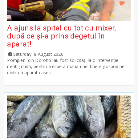
A ajuns la spital cu tot cu mixer,
după ce și-a prins degetul în
aparat!
Saturday, 8 August 2026
Pompierii din Dorohoi au fost solicitați la o intervenție
neobișnuită, pentru a elibera mâna unei tinere gospodine
dintr-un aparat casnic.