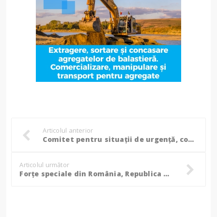
Articolul anterior
Comitet pentru situații de urgență, convocat din cauza vremii severe. Ministrul Fechet avertizează cu privire la posibile inundații majore!
Articolul următor
Forțe speciale din România, Republica Moldova și Spania, reunite într-un exercițiu tactic la Botoșani! (Foto)