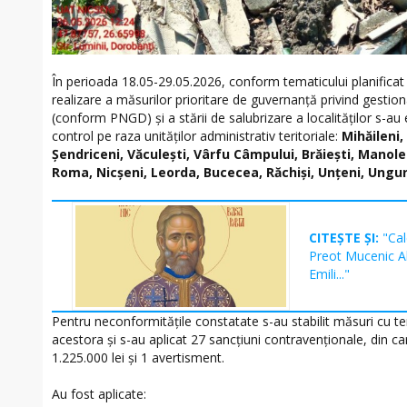
În perioada 18.05-29.05.2026, conform tematicului planificat 
realizare a măsurilor prioritare de guvernanță privind gestio
(conform PNGD) și a stării de salubrizare a localităților s-au 
control pe raza unităților administrativ teritoriale:
Mihăileni,
Șendriceni, Văculești, Vârfu Câmpului, Brăiești, Manol
Roma, Nicșeni, Leorda, Bucecea, Răchiși, Unțeni, Ungur
CITEȘTE ȘI:
"Cal
Preot Mucenic Al
Emili..."
Pentru neconformitățile constatate s-au stabilit măsuri cu t
acestora și s-au aplicat 27 sancțiuni contravenționale, din c
1.225.000 lei și 1 avertisment.
Au fost aplicate: