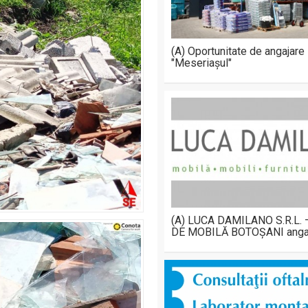
(A) Oportunitate de angajare
"Meseriașul"
(A) LUCA DAMILANO S.R.L.
DE MOBILĂ BOTOȘANI anga