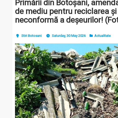
Primării din Botoșani, amend
de mediu pentru reciclarea și
neconformă a deșeurilor! (Fo
Stiri Botosani
Saturday, 30 May 2026
Actualitate