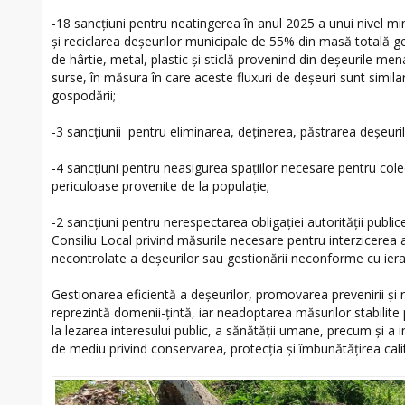
-18 sancțiuni pentru neatingerea în anul 2025 a unui nivel mi
şi reciclarea deşeurilor municipale de 55% din masă totală g
de hârtie, metal, plastic şi sticlă provenind din deşeurile men
surse, în măsura în care aceste fluxuri de deşeuri sunt simila
gospodării;
-3 sancțiunii pentru eliminarea, deţinerea, păstrarea deşeurilo
-4 sancțiuni pentru neasigurea spaţiilor necesare pentru col
periculoase provenite de la populaţie;
-2 sancțiuni pentru nerespectarea obligației autorității publi
Consiliu Local privind măsurile necesare pentru interzicerea 
necontrolate a deşeurilor sau gestionării neconforme cu ierar
Gestionarea eficientă a deşeurilor, promovarea prevenirii şi r
reprezintă domenii-ţintă, iar neadoptarea măsurilor stabili
la lezarea interesului public, a sănătăţii umane, precum şi a int
de mediu privind conservarea, protecţia şi îmbunătăţirea calit