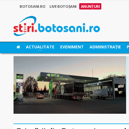
BOTOSANI.RO
LIVE BOTOȘANI
ANUNȚURI
ACTUALITATE
EVENIMENT
ADMINISTRAȚIE