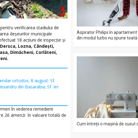
pentru verificarea stadiului de
Aspirator Philips în apartament
narea deșeurilor municipale
din modul turbo nu spune toat
efectuat 18 acțiuni de inspecție și
 Dersca, Lozna, Cândești,
easa, Dimăcheni, Corlăteni,
eni.
endar ortodox, 8 august: Sf.
exandru din Basarabia; Sf. Ier.
ermen în vederea remedierii
are 26 amenzi în valoare totală de
Cum întreții o mașină de cusut 