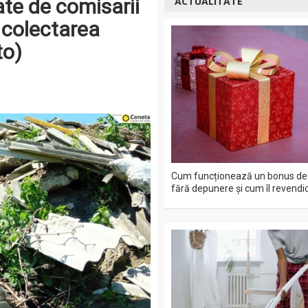
ate de comisarii
ACTUALITATE
 colectarea
to)
Cum funcționează un bonus de 
fără depunere și cum îl revendic