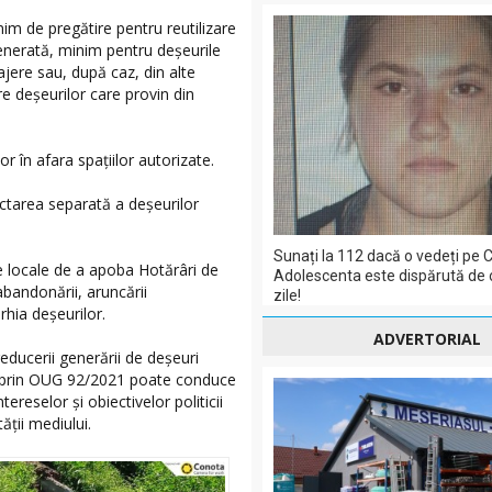
nim de pregătire pentru reutilizare
enerată, minim pentru deşeurile
ajere sau, după caz, din alte
re deşeurilor care provin din
r în afara spaţiilor autorizate.
ectarea separată a deşeurilor
Sunați la 112 dacă o vedeți pe C
ce locale de a apoba Hotărâri de
Adolescenta este dispărută de 
abandonării, aruncării
zile!
hia deşeurilor.
ADVERTORIAL
educerii generării de deşeuri
te prin OUG 92/2021 poate conduce
ereselor şi obiectivelor politicii
ăţii mediului.