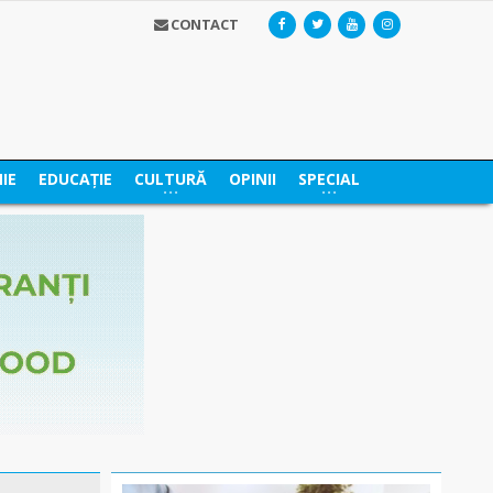
CONTACT
IE
EDUCAȚIE
CULTURĂ
OPINII
SPECIAL