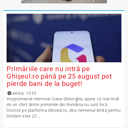
Primăriile care nu intră pe
Ghişeul.ro până pe 25 august pot
pierde bani de la buget!
astăzi, 13:30
Vicepremierul interimar Oana Gheorghiu spune că mai mult
de un sfert dintre primăriile din România nu sunt încă
înscrise pe platforma Ghiseul.ro, deși termenul-limită pentru
înrolare este 25 ...