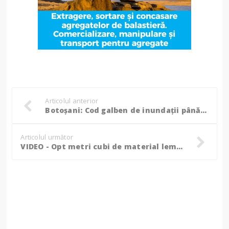
Articolul anterior
Botoșani: Cod galben de inundații până duminică la amiază!
Articolul următor
VIDEO - Opt metri cubi de material lemnos și o autoutilitară, confiscate de polițiștii din Flămânzi!