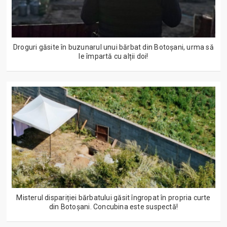
Droguri găsite în buzunarul unui bărbat din Botoșani, urma să
le împartă cu alții doi!
Misterul dispariției bărbatului găsit îngropat în propria curte
din Botoșani. Concubina este suspectă!