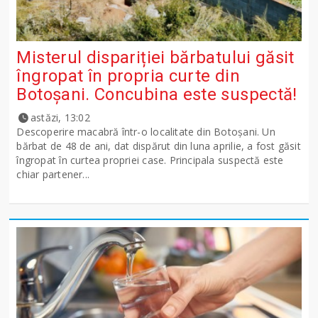
Misterul dispariției bărbatului găsit
îngropat în propria curte din
Botoșani. Concubina este suspectă!
astăzi, 13:02
Descoperire macabră într-o localitate din Botoșani. Un
bărbat de 48 de ani, dat dispărut din luna aprilie, a fost găsit
îngropat în curtea propriei case. Principala suspectă este
chiar partener...