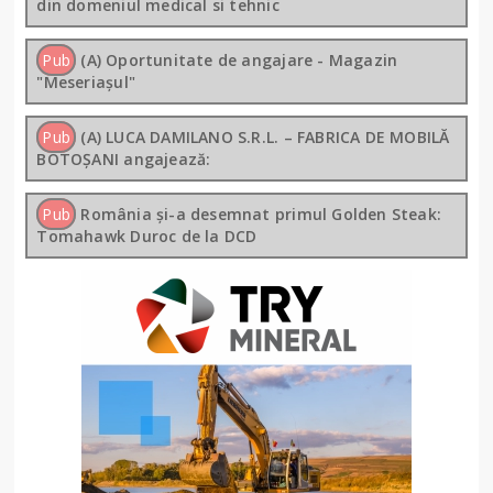
din domeniul medical si tehnic
Pub
(A) Oportunitate de angajare - Magazin
"Meseriașul"
Pub
(A) LUCA DAMILANO S.R.L. – FABRICA DE MOBILĂ
BOTOȘANI angajează:
Pub
România și-a desemnat primul Golden Steak:
Tomahawk Duroc de la DCD