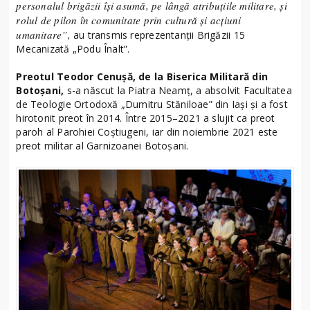
personalul brigăzii își asumă, pe lângă atribuțiile militare, și
rolul de pilon în comunitate prin cultură și acțiuni
umanitare”,
au transmis reprezentanții Brigăzii 15
Mecanizată „Podu Înalt”.
Preotul Teodor Cenușă, de la Biserica Militară din
Botoșani,
s-a născut la Piatra Neamț, a absolvit Facultatea
de Teologie Ortodoxă „Dumitru Stăniloae” din Iași și a fost
hirotonit preot în 2014. Între 2015–2021 a slujit ca preot
paroh al Parohiei Coștiugeni, iar din noiembrie 2021 este
preot militar al Garnizoanei Botoșani.