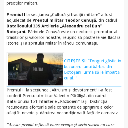
preoților militari.
Premiul I
la secțiunea „Cultură și tradiții militare” a fost
adjudecat de
Preotul militar Teodor Cenușă
, din cadrul
Batalionului 335 Artilerie „Alexandru cel Bun”
Botoșani.
Părintele Cenușă este un neobosit promotor al
tradițiilor și valorilor noastre, reușind să păstreze vie flacăra
istoriei și a spiritului militar în rândul comunității.
CITEȘTE ȘI:
"Droguri găsite în
buzunarul unui bărbat din
Botoșani, urma să le împartă
cu al..."
Premiul II la secțiunea „Altruism și devotament” i-a fost
conferit Preotului militar Valentin Pâțâligă, din cadrul
Batalionului 151 Infanterie „Războieni” Iași. Distincția
recunoaște eforturile sale constante de sprijinire a celor
aflați în nevoie și dăruirea necondiționată față de camarazi.
”Aceste premii reflectă consecvența și seriozitatea cu care