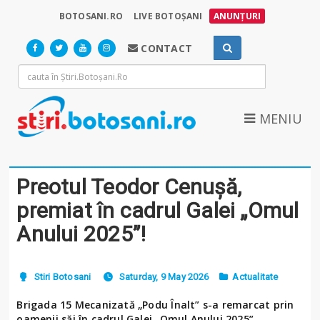
BOTOSANI.RO
LIVE BOTOȘANI
ANUNȚURI
CONTACT
MENIU
Preotul Teodor Cenușă,
premiat în cadrul Galei „Omul
Anului 2025”!
Stiri Botosani
Saturday, 9 May 2026
Actualitate
Brigada 15 Mecanizată „Podu Înalt” s-a remarcat prin
oamenii săi în cadrul Galei „Omul Anului 2025”.