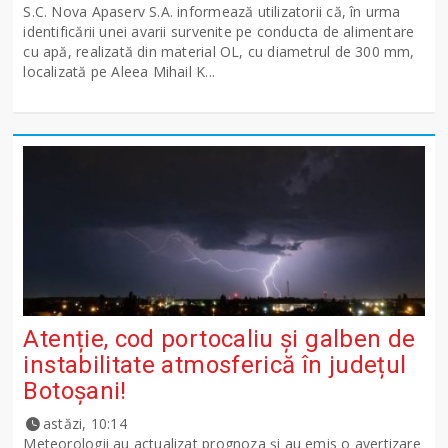
S.C. Nova Apaserv S.A. informează utilizatorii că, în urma
identificării unei avarii survenite pe conducta de alimentare
cu apă, realizată din material OL, cu diametrul de 300 mm,
localizată pe Aleea Mihail K...
Atenție, cod portocaliu și galben de
instabilitate atmosferică în județul
Botoșani!
astăzi, 10:14
Meteorologii au actualizat prognoza și au emis o avertizare