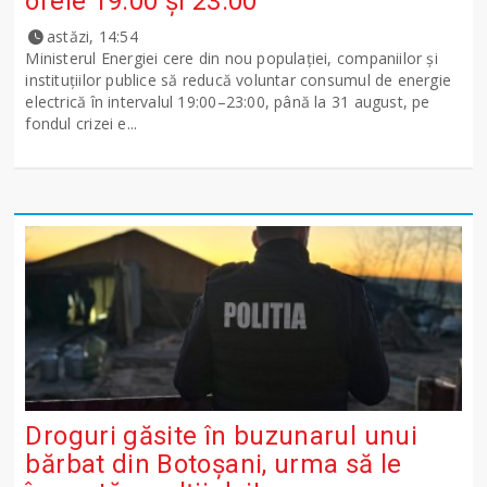
orele 19:00 și 23:00”
astăzi, 14:54
Ministerul Energiei cere din nou populației, companiilor și
instituțiilor publice să reducă voluntar consumul de energie
electrică în intervalul 19:00–23:00, până la 31 august, pe
fondul crizei e...
Droguri găsite în buzunarul unui
bărbat din Botoșani, urma să le