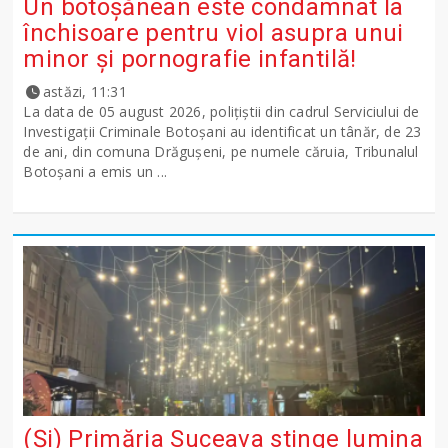
Un botoșănean este condamnat la
închisoare pentru viol asupra unui
minor și pornografie infantilă!
astăzi, 11:31
La data de 05 august 2026, polițiștii din cadrul Serviciului de
Investigații Criminale Botoșani au identificat un tânăr, de 23
de ani, din comuna Drăgușeni, pe numele căruia, Tribunalul
Botoșani a emis un ...
(Și) Primăria Suceava stinge lumina