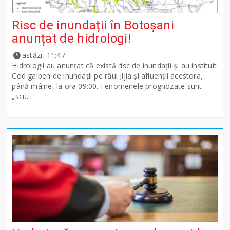
Risc de inundații în Botoșani
anunțat de hidrologi!
astăzi, 11:47
Hidrologii au anunțat că există risc de inundații și au instituit
Cod galben de inundații pe râul Jijia și afluenții acestora,
până mâine, la ora 09:00. Fenomenele prognozate sunt
„scu...