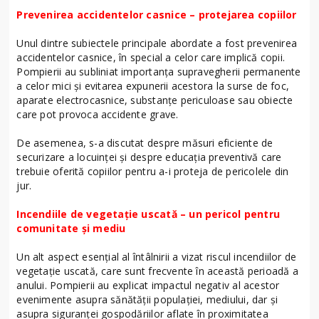
Prevenirea accidentelor casnice – protejarea copiilor
Unul dintre subiectele principale abordate a fost prevenirea
accidentelor casnice, în special a celor care implică copii.
Pompierii au subliniat importanța supravegherii permanente
a celor mici și evitarea expunerii acestora la surse de foc,
aparate electrocasnice, substanțe periculoase sau obiecte
care pot provoca accidente grave.
De asemenea, s-a discutat despre măsuri eficiente de
securizare a locuinței și despre educația preventivă care
trebuie oferită copiilor pentru a-i proteja de pericolele din
jur.
Incendiile de vegetație uscată – un pericol pentru
comunitate și mediu
Un alt aspect esențial al întâlnirii a vizat riscul incendiilor de
vegetație uscată, care sunt frecvente în această perioadă a
anului. Pompierii au explicat impactul negativ al acestor
evenimente asupra sănătății populației, mediului, dar și
asupra siguranței gospodăriilor aflate în proximitatea