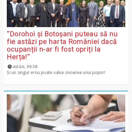
”Dorohoi și Botoșani puteau să nu
fie astăzi pe harta României dacă
ocupanții n-ar fi fost opriți la
Herța!”
astăzi, 09:38
Și un singur erou poate salva onoarea unui popor!