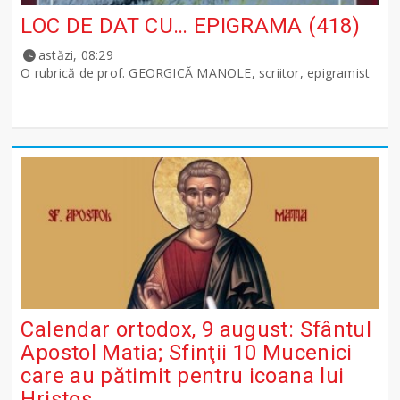
LOC DE DAT CU… EPIGRAMA (418)
astăzi, 08:29
O rubrică de prof. GEORGICĂ MANOLE, scriitor, epigramist
Calendar ortodox, 9 august: Sfântul
Apostol Matia; Sfinţii 10 Mucenici
care au pătimit pentru icoana lui
Hristos