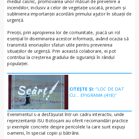
mediul casnic, promovarea unor măsuri de prevenire a
incendiilor, inclusiv a celor de vegetație uscată, precum și
sublinierea importanței acordării primului ajutor în situații de
urgență.
Preoții, prin apropierea lor de comunitate, joacă un rol
esențial în diseminarea acestor informații, având ocazia să
transmită enoriașilor sfaturi utile pentru prevenirea
situațiilor de urgență. Prin această colaborare, ei pot
contribui la creșterea gradului de siguranță în rândul
populației.
CITEȘTE ȘI:
"LOC DE DAT
CU… EPIGRAMA (418)"
Evenimentul s-a desfășurat într-un cadru interactiv, unde
reprezentanții ISU Botoșani au oferit recomandări practice
și exemple concrete despre pericolele la care sunt expuși
oamenii, în special copiii și bătrânii.