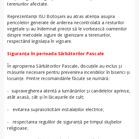
terenurilor afectate.
Reprezentanții ISU Botoșani au atras atenția asupra
pericolelor generate de arderea necontrolată a resturilor
vegetale și au îndemnat preoții să le vorbească oamenilor
despre metodele sigure de igienizare a terenurilor,
respectând legislația în vigoare.
Siguranța în perioada Sărbătorilor Pascale
În apropierea Sărbătorilor Pascale, discuțiile au inclus și
măsurile necesare pentru prevenirea incendiilor în biserici și
locuințe. Printre recomandările făcute se numără:
- supravegherea atentă a lumânărilor și candelelor aprinse,
atât acasă, cât și în lăcașurile de cult;
- evitarea suprasolicitării instalațiilor electrice;
- respectarea regulilor de siguranță pe timpul slujbelor
religioase;