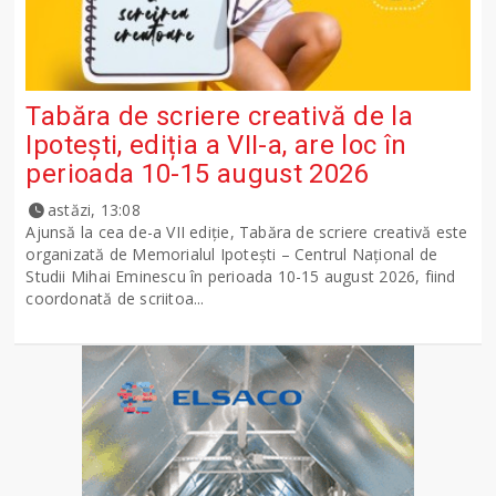
Tabăra de scriere creativă de la
Ipotești, ediția a VII-a, are loc în
perioada 10-15 august 2026
astăzi, 13:08
Ajunsă la cea de-a VII ediție, Tabăra de scriere creativă este
organizată de Memorialul Ipotești – Centrul Național de
Studii Mihai Eminescu în perioada 10-15 august 2026, fiind
coordonată de scriitoa...