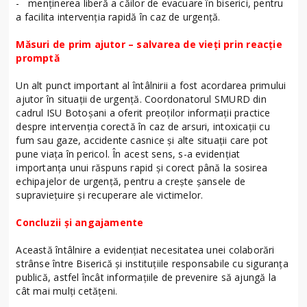
- menținerea liberă a căilor de evacuare în biserici, pentru
a facilita intervenția rapidă în caz de urgență.
Măsuri de prim ajutor – salvarea de vieți prin reacție
promptă
Un alt punct important al întâlnirii a fost acordarea primului
ajutor în situații de urgență. Coordonatorul SMURD din
cadrul ISU Botoșani a oferit preoților informații practice
despre intervenția corectă în caz de arsuri, intoxicații cu
fum sau gaze, accidente casnice și alte situații care pot
pune viața în pericol. În acest sens, s-a evidențiat
importanța unui răspuns rapid și corect până la sosirea
echipajelor de urgență, pentru a crește șansele de
supraviețuire și recuperare ale victimelor.
Concluzii și angajamente
Această întâlnire a evidențiat necesitatea unei colaborări
strânse între Biserică și instituțiile responsabile cu siguranța
publică, astfel încât informațiile de prevenire să ajungă la
cât mai mulți cetățeni.