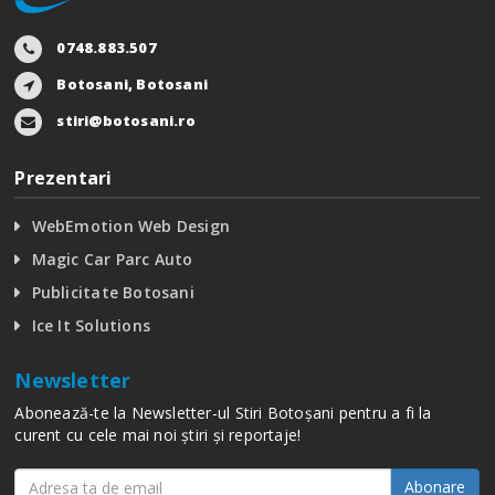
0748.883.507
Botosani, Botosani
stiri@botosani.ro
Prezentari
WebEmotion Web Design
Magic Car Parc Auto
Publicitate Botosani
Ice It Solutions
Newsletter
Abonează-te la Newsletter-ul Stiri Botoșani pentru a fi la
curent cu cele mai noi știri și reportaje!
Abonare