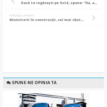
Dacă te regăsești pe listă, spune: "Da, am fost acolo!”
Articolul următor
Muncitorii în construcții, cei mai căutați la nivel de județ - Vezi LISTA locurilor de muncă anunțată de AJOFM!
SPUNE-NE OPINIA TA