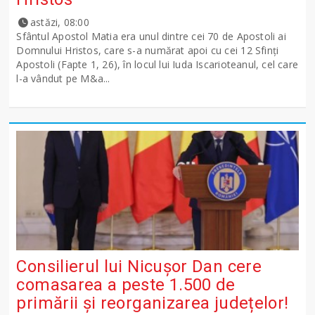
astăzi, 08:00
Sfântul Apostol Matia era unul dintre cei 70 de Apostoli ai
Domnului Hristos, care s-a numărat apoi cu cei 12 Sfinţi
Apostoli (Fapte 1, 26), în locul lui Iuda Iscarioteanul, cel care
l-a vândut pe M&a...
Consilierul lui Nicușor Dan cere
comasarea a peste 1.500 de
primării și reorganizarea județelor!