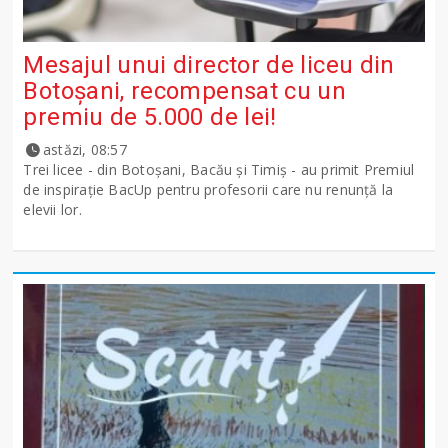
Mesajul unui director de liceu din
Botoșani, recompensat cu un
premiu de 5.000 de lei!
astăzi, 08:57
Trei licee - din Botoșani, Bacău și Timiș - au primit Premiul
de inspirație BacUp pentru profesorii care nu renunță la
elevii lor.