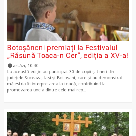
Botoșăneni premiați la Festivalul
„Răsună Toaca-n Cer”, ediția a XV-a!
astăzi, 10:40
La această ediție au participat 30 de copii și tineri din
județele Suceava, Iași și Botoșani, care și-au demonstrat
măiestria în interpretarea la toacă, contribuind la
promovarea uneia dintre cele mai rep...