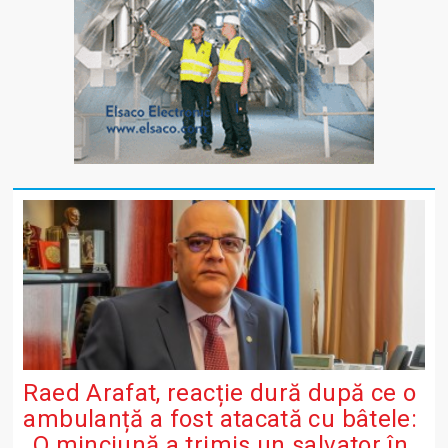
Raed Arafat, reacție dură după ce o
ambulanță a fost atacată cu bâtele:
„O minciună a trimis un salvator în