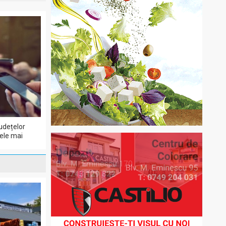
udețelor
cele mai