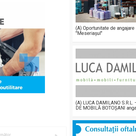
(A) Oportunitate de angajare
"Meseriașul"
(A) LUCA DAMILANO S.R.L.
DE MOBILĂ BOTOȘANI anga
următor