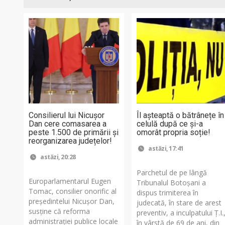
Consilierul lui Nicușor
Îl așteaptă o bătrânețe în
Dan cere comasarea a
celulă după ce și-a
peste 1.500 de primării și
omorât propria soție!
reorganizarea județelor!
astăzi, 17:41
astăzi, 20:28
Parchetul de pe lângă
Europarlamentarul Eugen
Tribunalul Botoşani a
Tomac, consilier onorific al
dispus trimiterea în
președintelui Nicușor Dan,
judecată, în stare de arest
susține că reforma
preventiv, a inculpatului Ț.I.
administrației publice locale
în vârstă de 69 de ani, din