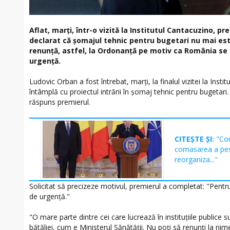
Aflat, marți, într-o vizită la Institutul Cantacuzino, p
declarat că șomajul tehnic pentru bugetari nu mai es
renunță, astfel, la Ordonanță pe motiv ca România se a
urgență.
Ludovic Orban a fost întrebat, marți, la finalul vizitei la Inst
întâmplă cu proiectul intrării în șomaj tehnic pentru bugetari
răspuns premierul.
CITEȘTE ȘI:
"Con
comasarea a pest
reorganiza..."
Solicitat să precizeze motivul, premierul a completat: "Pentru
de urgență."
"O mare parte dintre cei care lucrează în instituțiile publice su
bătăliei, cum e Ministerul Sănătății. Nu poți să renunți la ni