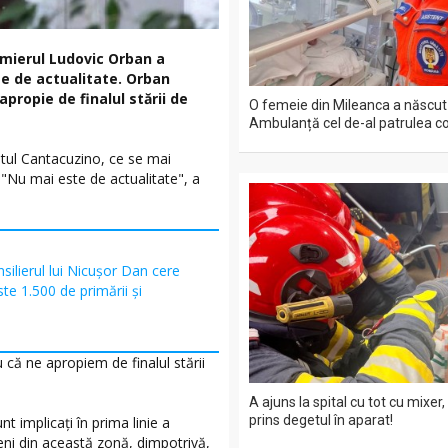
remierul Ludovic Orban a
te de actualitate. Orban
propie de finalul stării de
O femeie din Mileanca a născut
Ambulanță cel de-al patrulea co
itutul Cantacuzino, ce se mai
. "Nu mai este de actualitate", a
silierul lui Nicușor Dan cere
e 1.500 de primării și
 că ne apropiem de finalul stării
A ajuns la spital cu tot cu mixer,
prins degetul în aparat!
nt implicați în prima linie a
meni din această zonă, dimpotrivă,