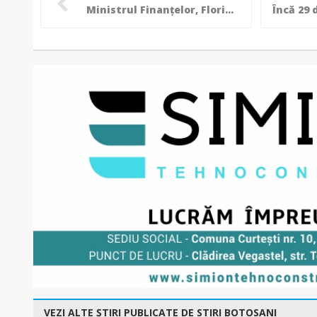
Ministrul Finanțelor, Florin Cîțu: Nu se pune problema de scăderi de pensii și salarii
VEZI ALTE ȘTIRI PUBLICATE DE STIRI BOTOSANI