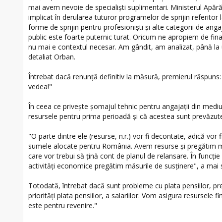
mai avem nevoie de specialiști suplimentari. Ministerul Apărăr
implicat în derularea tuturor programelor de sprijin referitor l
forme de sprijin pentru profesioniști și alte categorii de anga
public este foarte puternic turat. Oricum ne apropiem de finalu
nu mai e contextul necesar. Am gândit, am analizat, până la 
detaliat Orban.
Întrebat dacă renunță definitiv la măsură, premierul răspuns
vedea!"
În ceea ce privește șomajul tehnic pentru angajații din mediu
resursele pentru prima perioadă și că acestea sunt prevăzute
"O parte dintre ele (resurse, n.r.) vor fi decontate, adică vor 
sumele alocate pentru România. Avem resurse și pregătim m
care vor trebui să țină cont de planul de relansare. În funcți
activități economice pregătim măsurile de susținere", a mai
Totodată, întrebat dacă sunt probleme cu plata pensiilor, pr
priorități plata pensiilor, a salariilor. Vom asigura resursele
este pentru revenire."