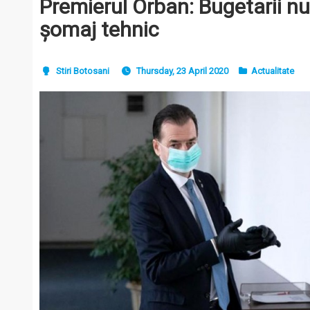
Premierul Orban: Bugetarii nu 
șomaj tehnic
Stiri Botosani
Thursday, 23 April 2020
Actualitate