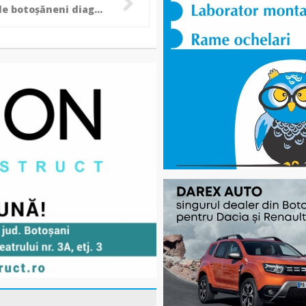
Încă 29 de botoșăneni diagnosticați cu COVID, în ultimele 24 de ore