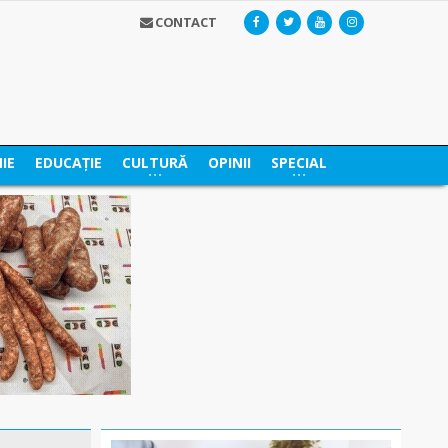
CONTACT
IE
EDUCAȚIE
CULTURĂ
OPINII
SPECIAL