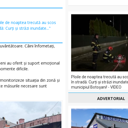
ile de noaptea trecută au scos
ă: Curți și străzi inundate..."
cuvântătoare. Câini înfometați,
neni au oferit și suport emoțional
omente dificile.
Ploile de noaptea trecută au sc
monitorizeze situația din zonă și
în stradă: Curți și străzi inundate
ate măsurile necesare sunt
municipiul Botoșani! - VIDEO
ADVERTORIAL