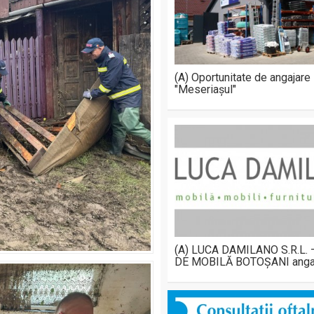
(A) Oportunitate de angajare
"Meseriașul"
(A) LUCA DAMILANO S.R.L.
DE MOBILĂ BOTOȘANI anga