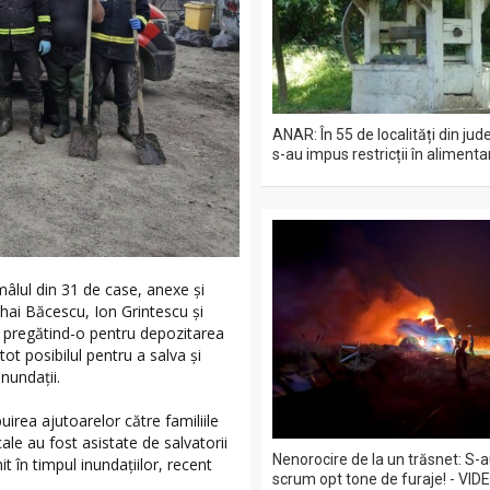
ANAR: În 55 de localități din jud
s-au impus restricții în aliment
mâlul din 31 de case, anexe și
ihai Băcescu, Ion Grintescu și
, pregătind-o pentru depozitarea
t posibilul pentru a salva și
nundații.
uirea ajutoarelor către familiile
le au fost asistate de salvatorii
Nenorocire de la un trăsnet: S-
t în timpul inundațiilor, recent
scrum opt tone de furaje! - VID