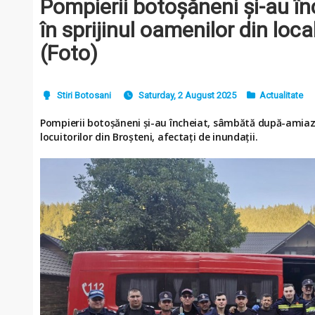
Pompierii botoșăneni și-au î
în sprijinul oamenilor din loca
(Foto)
Stiri Botosani
Saturday, 2 August 2025
Actualitate
Pompierii botoșăneni și-au încheiat, sâmbătă după-amiază,
locuitorilor din Broșteni, afectați de inundații.