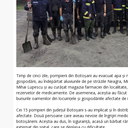
Timp de cinci zile, pompierii din Botoșani au evacuat apa și 
gospodării, au îndepărtat aluviunile de pe străzile Neagra, M
Mihai Lupescu și au curățat magazia farmaciei din localitate
rezervelor de medicamente. De asemenea, aceștia au făcut to
bunurile oamenilor din locuințele și gospodăriile afectate de i
Cei 15 pompieri din județul Botoșani s-au implicat și în distrib
afectate. Două persoane care aveau nevoie de îngrijiri medica
botoșăneni. Aceștia au dus, în siguranță, acasă un bărbat răni
externat din spital, care se deplasa cu dificultate.