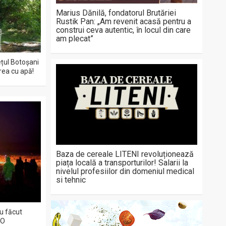
Marius Dănilă, fondatorul Brutăriei
Rustik Pan: „Am revenit acasă pentru a
construi ceva autentic, în locul din care
am plecat”
ețul Botoșani
area cu apă!
Baza de cereale LITENI revoluționează
piața locală a transporturilor! Salarii la
nivelul profesiilor din domeniul medical
si tehnic
au făcut
EO