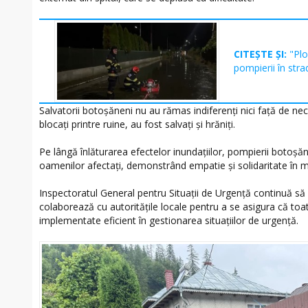
CITEȘTE ȘI:
"Plo
pompierii în strad
Salvatorii botoșăneni nu au rămas indiferenți nici față de ne
blocați printre ruine, au fost salvați și hrăniți.
Pe lângă înlăturarea efectelor inundațiilor, pompierii botoșă
oamenilor afectați, demonstrând empatie și solidaritate în m
Inspectoratul General pentru Situații de Urgență continuă să 
colaborează cu autoritățile locale pentru a se asigura că to
implementate eficient în gestionarea situațiilor de urgență.