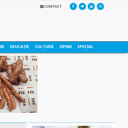
CONTACT
IE
EDUCAȚIE
CULTURĂ
OPINII
SPECIAL