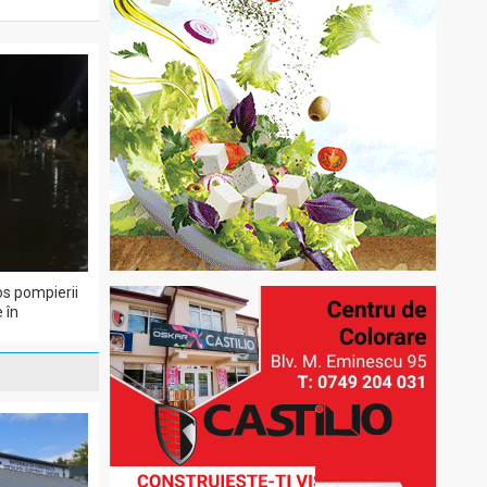
os pompierii
 în