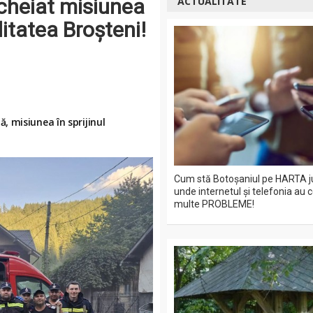
ncheiat misiunea
ACTUALITATE
litatea Broșteni!
 misiunea în sprijinul
Cum stă Botoșaniul pe HARTA j
unde internetul și telefonia au 
multe PROBLEME!