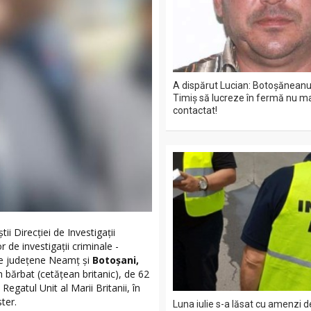
A dispărut Lucian: Botoșăneanul
Timiș să lucreze în fermă nu ma
contactat!
ii Direcției de Investigații
lor de investigații criminale -
ție județene Neamț și
Botoșani,
n bărbat (cetățean britanic), de 62
 Regatul Unit al Marii Britanii, în
ter.
Luna iulie s-a lăsat cu amenzi 