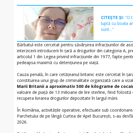
CITEȘTE ȘI:
"O t
luptă cu boala a
sunt..."
Bărbatul este cercetat pentru săvârșirea infracțiunilor de asoc
interzicerii introducerii în țară a drogurilor din categoria A
articolul 1 din Legea privind infracțiunile din 1977, fapte pent
pedeapsa maximă cu detențiunea pe viață.
Cauza penală, în care cetățeanul britanic este cercetat în țar
constituirea unui grup de criminalitate organizată care a viz
Marii Britanii a aproximativ 500 de kilograme de coca
valoare de piață de 13 milioane de lire sterline, fiind folosi
recupera livrarea drogurilor depozitate în largul mării.
În România, activitățile operative, efectuate sub coordonare
Parchetului de pe lângă Curtea de Apel București, s-au desfă
2026.