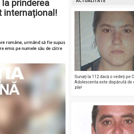
t la prinderea
ACTUALITATE
 internațional!
ciare române, urmând să fie supus
re emis pe numele său de către
Sunați la 112 dacă o vedeți pe C
Adolescenta este dispărută de 
zile!