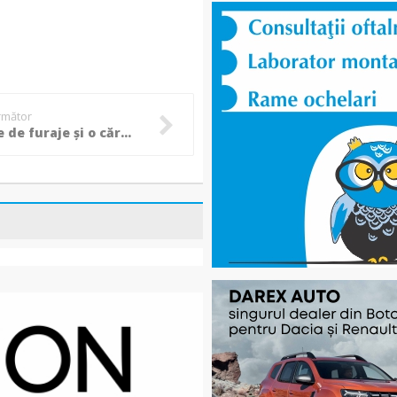
următor
Opt tone de furaje și o căruță cuprinse de flăcări, pompierii au luptat mau bine de două ore cu focul! - FOTO