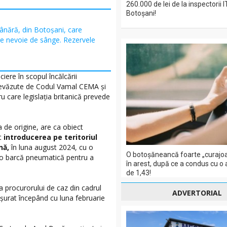
260.000 de lei de la inspectorii 
Botoșani!
ânără, din Botoșani, care
re nevoie de sânge. Rezervele
iere în scopul încălcării
, prevăzute de Codul Vamal CEMA și
ru care legislația britanică prevede
a de origine, are ca obiect
at
introducerea pe teritoriul
ină,
în luna august 2024, cu o
O botoșăneancă foarte „curajoa
tă o barcă pneumatică pentru a
în arest, după ce a condus cu o
de 1,43!
a procurorului de caz din cadrul
ADVERTORIAL
șurat începând cu luna februarie