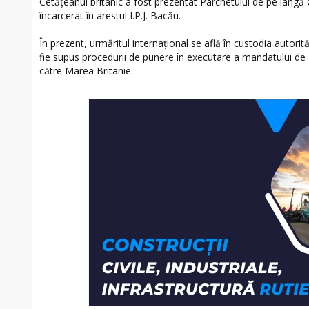
Cetățeanul britanic a fost prezentat Parchetului de pe lângă 
încarcerat în arestul I.P.J. Bacău.
În prezent, urmăritul internațional se află în custodia autori
fie supus procedurii de punere în executare a mandatului d
către Marea Britanie.