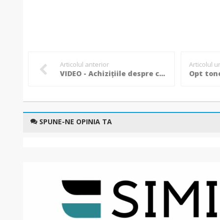
Articolul anterior
Articolul 
VIDEO - Achizițiile despre care Valeriu Iftime nu prea vorbește: ”Sunt un fel de geambaș de cai!”
SPUNE-NE OPINIA TA