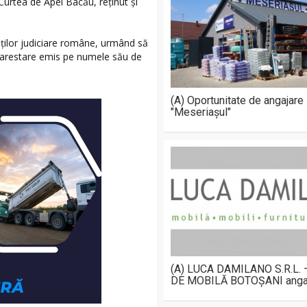
Curtea de Apel Bacău, reținut și
tăților judiciare române, urmând să
e arestare emis pe numele său de
(A) Oportunitate de angajare
"Meseriașul"
(A) LUCA DAMILANO S.R.L.
DE MOBILĂ BOTOȘANI anga