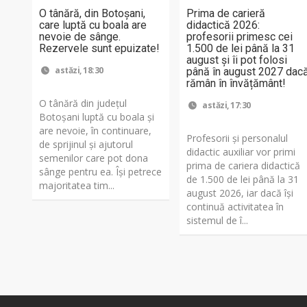
O tânără, din Botoșani,
Prima de carieră
care luptă cu boala are
didactică 2026:
nevoie de sânge.
profesorii primesc cei
Rezervele sunt epuizate!
1.500 de lei până la 31
august și îi pot folosi
astăzi, 18:30
până în august 2027 dac
rămân în învățământ!
O tânără din județul
astăzi, 17:30
Botoșani luptă cu boala și
are nevoie, în continuare,
Profesorii și personalul
de sprijinul și ajutorul
didactic auxiliar vor primi
semenilor care pot dona
prima de cariera didactică
sânge pentru ea. Își petrece
de 1.500 de lei până la 31
majoritatea tim...
august 2026, iar dacă își
continuă activitatea în
sistemul de î...