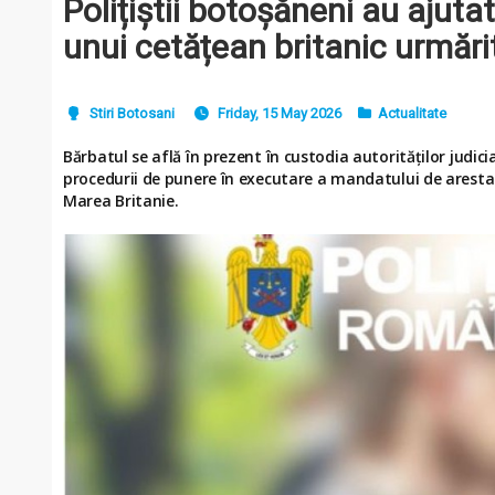
Polițiștii botoșăneni au ajuta
unui cetățean britanic urmărit
Stiri Botosani
Friday, 15 May 2026
Actualitate
Bărbatul se află în prezent în custodia autorităților judi
procedurii de punere în executare a mandatului de aresta
Marea Britanie.