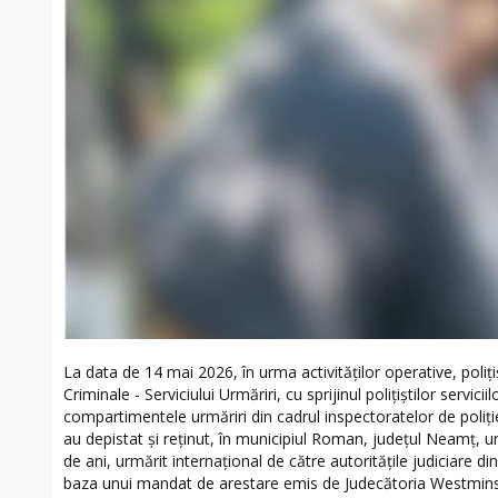
La data de 14 mai 2026, în urma activităților operative, polițișt
Criminale - Serviciului Urmăriri, cu sprijinul polițiștilor servicii
compartimentele urmăriri din cadrul inspectoratelor de poli
au depistat și reținut, în municipiul Roman, județul Neamț, u
de ani, urmărit internațional de către autoritățile judiciare din
baza unui mandat de arestare emis de Judecătoria Westmins