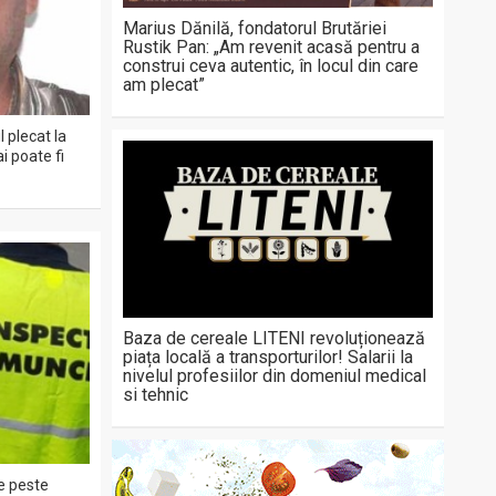
Marius Dănilă, fondatorul Brutăriei
Rustik Pan: „Am revenit acasă pentru a
construi ceva autentic, în locul din care
am plecat”
 plecat la
i poate fi
Baza de cereale LITENI revoluționează
piața locală a transporturilor! Salarii la
nivelul profesiilor din domeniul medical
si tehnic
de peste