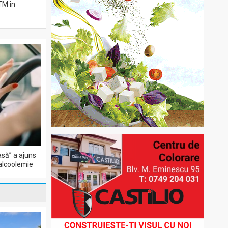
ITM în
să” a ajuns
 alcoolemie