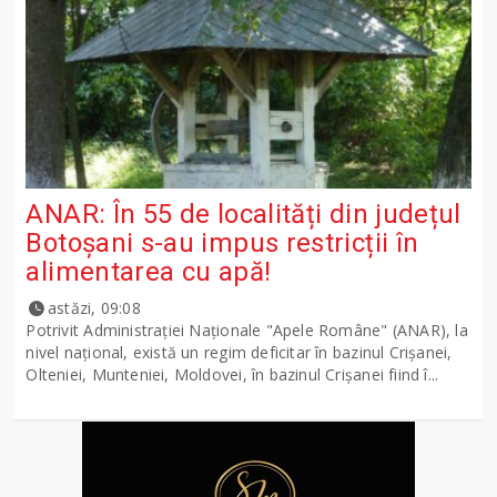
ANAR: În 55 de localități din județul
Botoșani s-au impus restricții în
alimentarea cu apă!
astăzi, 09:08
Potrivit Administraţiei Naţionale "Apele Române" (ANAR), la
nivel naţional, există un regim deficitar în bazinul Crişanei,
Olteniei, Munteniei, Moldovei, în bazinul Crişanei fiind î...