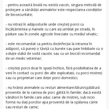
- pentru această boală nu există vaccin, singura metodă de
protejare a sănătăţii animalelor este respectarea condiţiilor
de biosecuritate;
- nu intraţi în adăposturile unde creşteţi porcii cu
încălţămintea şi hainele cu care aţi umblat pe stradă, în
pădure sau în zonele agricole înveciate cu mediul silvatic;
- este recomandat ca pentru dezinfecţia la intrarea în
adăpost, să puneţi o tăviţă cu burete sau paie îmbibate cu o
soluţie slabă de sodă caustic sau cu un biocid recomandat
de un medic veterinar;
- creşteţi porcii doar în spaţii închise, fără posibilitatea de a
veni în contact cu porci din alte exploataţii, cu porci mistreţi
sau cu proprietari care deţin porci domestici;
- nu hrăniţi animalele cu resturi alimentare/lături/spălătură
provenite de la carnea de porc gătită în familie; dacă există
vânători în famile care aduc carne de mistreţ, sub nicio
formă nu daţi porcilor apa provenită de la spălarea cărnii
sau resturi de carne;