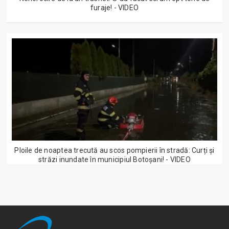
furaje! - VIDEO
Ploile de noaptea trecută au scos pompierii în stradă: Curți și
străzi inundate în municipiul Botoșani! - VIDEO