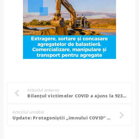
Articolul anterior
Bilanțul victimelor COVID a ajuns la 923. Printre acestea, încă un botoșănean
Articolul următor
Update: Protagoniștii „imnului COVID” de Botoșani, cercetați pentru zădărnicirea combaterii bolilor