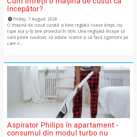
Cum întreții o mașină de cusut ca
începător?
Friday, 7 August 2026
O mașină de cusut curată și bine reglată coase drept, nu
rupe ața și îți ține proiectul în ritm. Una neglijată începe să
sară peste cusături, să adune scame și să facă zgomote pe
care n...
Aspirator Philips în apartament -
consumul din modul turbo nu