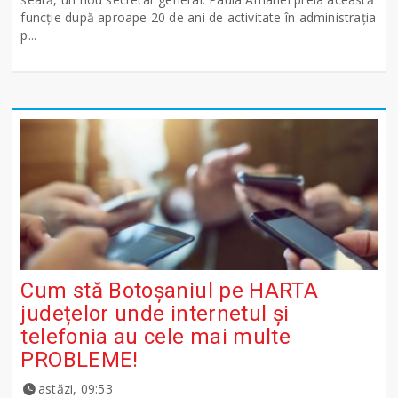
funcție după aproape 20 de ani de activitate în administrația
p...
Cum stă Botoșaniul pe HARTA
județelor unde internetul și
telefonia au cele mai multe
PROBLEME!
astăzi, 09:53