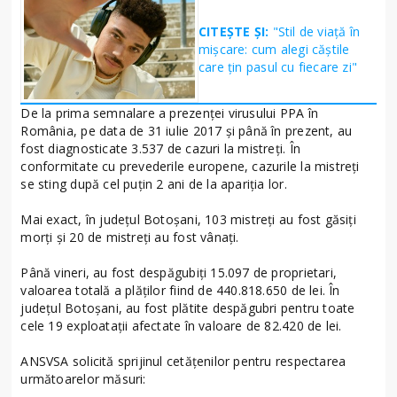
CITEȘTE ȘI:
"Stil de viață în
mișcare: cum alegi căștile
care țin pasul cu fiecare zi"
De la prima semnalare a prezenţei virusului PPA în
România, pe data de 31 iulie 2017 şi până în prezent, au
fost diagnosticate 3.537 de cazuri la mistreţi. În
conformitate cu prevederile europene, cazurile la mistreţi
se sting după cel puţin 2 ani de la apariţia lor.
Mai exact, în judeţul Botoşani, 103 mistreţi au fost găsiţi
morţi şi 20 de mistreţi au fost vânaţi.
Până vineri, au fost despăgubiţi 15.097 de proprietari,
valoarea totală a plăţilor fiind de 440.818.650 de lei. În
judeţul Botoşani, au fost plătite despăgubri pentru toate
cele 19 exploataţii afectate în valoare de 82.420 de lei.
ANSVSA solicită sprijinul cetăţenilor pentru respectarea
următoarelor măsuri: