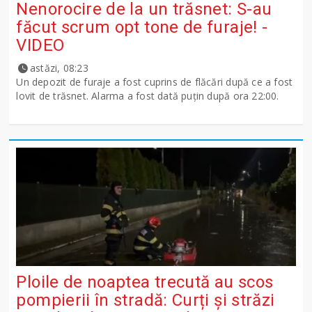
Nenorocire de la un trăsnet: S-au
făcut scrum opt tone de furaje! -
VIDEO
astăzi, 08:23
Un depozit de furaje a fost cuprins de flăcări după ce a fost
lovit de trăsnet. Alarma a fost dată puțin după ora 22:00.
Ploile de noaptea trecută au scos
pompierii în stradă: Curți și străzi