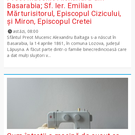
Basarabia; Sf. Ier. Emilian
Mărturisitorul, Episcopul Cizicului,
şi Miron, Episcopul Cretei
astăzi, 08:00
Sfântul Preot Mucenic Alexandru Baltaga s-a născut în
Basarabia, la 14 aprilie 1861, în comuna Lozova, județul
Lăpușna. A făcut parte dintr-o familie binecredincioasă care
a dat mulți slujitori v...