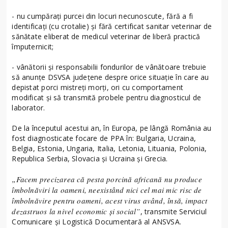
- nu cumpăraţi purcei din locuri necunoscute, fără a fi
identificaţi (cu crotalie) şi fără certificat sanitar veterinar de
sănătate eliberat de medicul veterinar de liberă practică
împuternicit;
- vânătorii şi responsabilii fondurilor de vânătoare trebuie
să anunţe DSVSA judeţene despre orice situaţie în care au
depistat porci mistreţi morţi, ori cu comportament
modificat şi să transmită probele pentru diagnosticul de
laborator.
De la începutul acestui an, în Europa, pe lângă România au
fost diagnosticate focare de PPA în: Bulgaria, Ucraina,
Belgia, Estonia, Ungaria, Italia, Letonia, Lituania, Polonia,
Republica Serbia, Slovacia şi Ucraina şi Grecia.
„Facem precizarea că pesta porcină africană nu produce
îmbolnăviri la oameni, neexistând nici cel mai mic risc de
îmbolnăvire pentru oameni, acest virus având, însă, impact
dezastruos la nivel economic şi social”
, transmite Serviciul
Comunicare şi Logistică Documentară al ANSVSA.