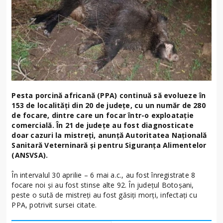
Pesta porcină africană (PPA) continuă să evolueze în
153 de localităţi din 20 de judeţe, cu un număr de 280
de focare, dintre care un focar într-o exploataţie
comercială. În 21 de judeţe au fost diagnosticate
doar cazuri la mistreţi, anunță Autoritatea Națională
Sanitară Veterninară și pentru Siguranța Alimentelor
(ANSVSA).
În intervalul 30 aprilie – 6 mai a.c., au fost înregistrate 8
focare noi şi au fost stinse alte 92. În județul Botoșani,
peste o sută de mistreți au fost găsiți morți, infectați cu
PPA, potrivit sursei citate.