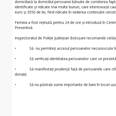
domiciliară la domiciliul persoanei bănuite de comiterea fapt
identificate și ridicate mai multe bunuri, care interesează c
euro și 3550 de lei, fiind ridicate în vederea continuării cercetă
Femeia a fost reținută pentru 24 de ore și introdusă în Centr
Preventivă.
Inspectoratul de Poliție Județean Botoșani recomandă cetățe
• Să nu permiteți accesul persoanelor necunoscute în 
• Să verificați identitatea persoanelor care se prezintă 
• Să manifestați prudență față de persoanele care oferă 
donații;
• Să nu păstrați sume importante de bani în locuri ușor