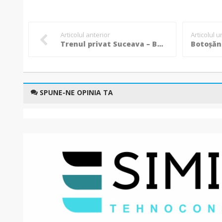
Articolul anterior
Articolul 
Trenul privat Suceava – București, suspendat temporar pentru a se face față cererii de la ruta Suceava – Constanța!
SPUNE-NE OPINIA TA