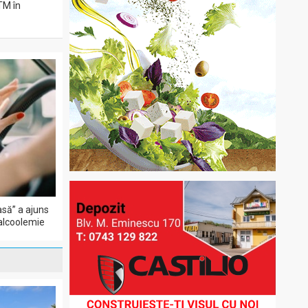
ITM în
să” a ajuns
 alcoolemie