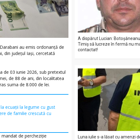
A dispărut Lucian: Botoșăneanul
Timiș să lucreze în fermă nu ma
lui Darabani au emis ordonanță de
contactat!
 din județul Iași, cercetată
ata de 03 iunie 2026, sub pretextul
mei, de 88 de ani, din localitatea
tras suma de 8.000 de lei.
la ecuații la legume cu gust
ere de familie crescută cu
 un mandat de percheziție
Luna iulie s-a lăsat cu amenzi 