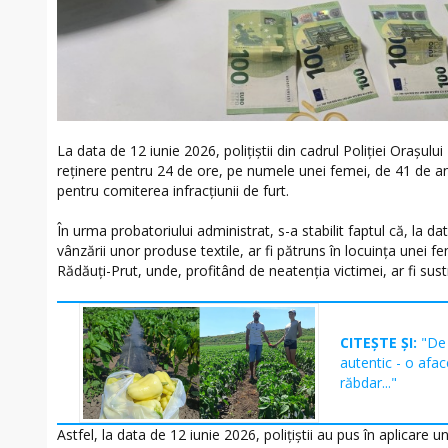
La data de 12 iunie 2026, polițiștii din cadrul Poliției Orașu
reținere pentru 24 de ore, pe numele unei femei, de 41 de ani,
pentru comiterea infracțiunii de furt.
În urma probatoriului administrat, s-a stabilit faptul că, la d
vânzării unor produse textile, ar fi pătruns în locuința unei fe
Rădăuți-Prut, unde, profitând de neatenția victimei, ar fi sus
CITEȘTE ȘI:
"De 
autentic - o afac
răbdar..."
Astfel, la data de 12 iunie 2026, polițiștii au pus în aplicare