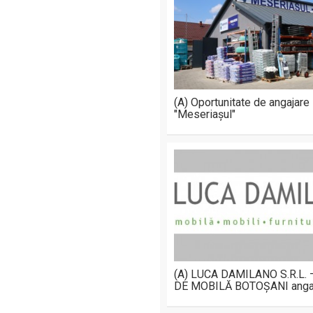
(A) Oportunitate de angajare
"Meseriașul"
(A) LUCA DAMILANO S.R.L.
DE MOBILĂ BOTOȘANI anga