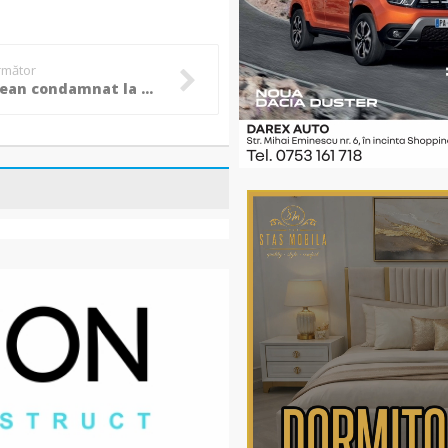
următor
Botoșănean condamnat la peste opt ani de închisoare pentru tentativă la omor și lovirea sau alte violențe!