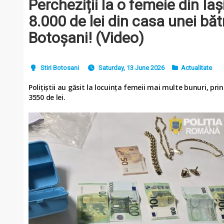
Percheziții la o femeie din Iaș
8.000 de lei din casa unei băt
Botoșani! (Video)
Stiri Botosani
Saturday, 13 June 2026
Actualitate
Polițiștii au găsit la locuința femeii mai multe bunuri, pri
3550 de lei.