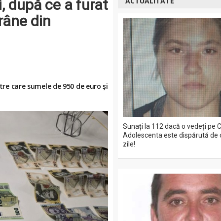
i, după ce a furat
ACTUALITATE
râne din
ntre care sumele de 950 de euro și
Sunați la 112 dacă o vedeți pe C
Adolescenta este dispărută de 
zile!