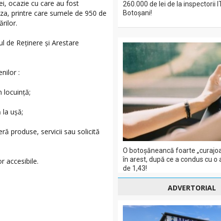
ei, ocazie cu care au fost
260.000 de lei de la inspectorii 
auza, printre care sumele de 950 de
Botoșani!
rilor.
ul de Reținere și Arestare
nilor :
locuință;
la ușă;
produse, servicii sau solicită
O botoșăneancă foarte „curajoa
în arest, după ce a condus cu o
 accesibile.
de 1,43!
ADVERTORIAL