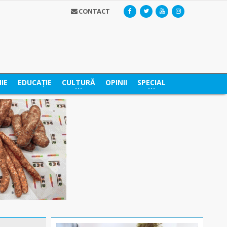
CONTACT
IE
EDUCAȚIE
CULTURĂ
OPINII
SPECIAL