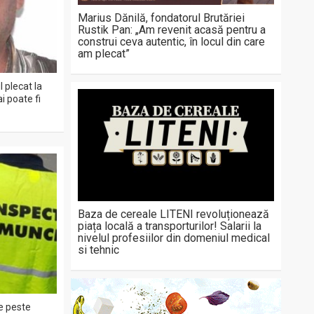
Marius Dănilă, fondatorul Brutăriei
Rustik Pan: „Am revenit acasă pentru a
construi ceva autentic, în locul din care
am plecat”
 plecat la
i poate fi
Baza de cereale LITENI revoluționează
piața locală a transporturilor! Salarii la
nivelul profesiilor din domeniul medical
si tehnic
de peste