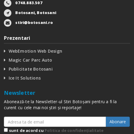
0748.883.507
Botosani, Botosani
stiri@botosani.ro
Prezentari
WebEmotion Web Design
Magic Car Parc Auto
Publicitate Botosani
Ice It Solutions
Newsletter
Abonează-te la Newsletter-ul Stiri Botoșani pentru a fi la
curent cu cele mai noi știri și reportaje!
Abonare
sunt de acord cu
Politica de confidențialitate