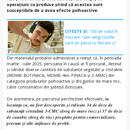
operaţiuni cu produse știind că acestea sunt
susceptibile de a avea efecte psihoactive.
CITEȘTE ȘI:
"Stil de viață în
mișcare: cum alegi căștile
care țin pasul cu fiecare zi"
Din materialul probator administrat a reieșit că, în perioada
martie - iulie 2025, persoana în cauză ar fi procurat, deținut
și vândut diverse cantități de substanțe vegetale și cristaline
(MDMB-BUTINACA, MDMB-4en-PINACA și 2-MMC) din
categoria produselor psihoactive și drogurilor de mare risc,
către consumatori din județul Botoșani.
în
De asemenea, pe parcursul percheziției efectuate,
locuința sa, au fost descoperite și ridicate 34 de doze de
substanță cristalină 3-CMC (drog de mare risc) și 37 de doze
de canabis (drog de risc) pregătite pentru comercializare,
precum și alte mijloace de probă.