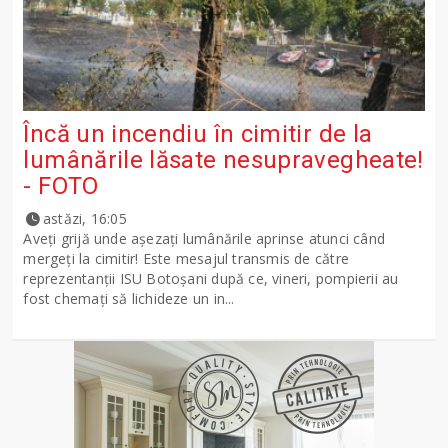
Încă un incendiu în cimitir de la
lumânările lăsate nesupravegheate!
- FOTO
astăzi, 16:05
Aveți grijă unde așezați lumânările aprinse atunci când
mergeți la cimitir! Este mesajul transmis de către
reprezentanții ISU Botoșani după ce, vineri, pompierii au
fost chemați să lichideze un in...