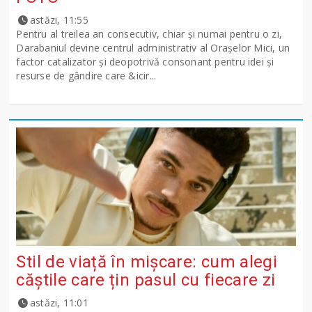
astăzi, 11:55
Pentru al treilea an consecutiv, chiar și numai pentru o zi,
Darabaniul devine centrul administrativ al Orașelor Mici, un
factor catalizator și deopotrivă consonant pentru idei și
resurse de gândire care &icir...
Stil de viață în mișcare: cum alegi
căștile care țin pasul cu fiecare zi
astăzi, 11:01