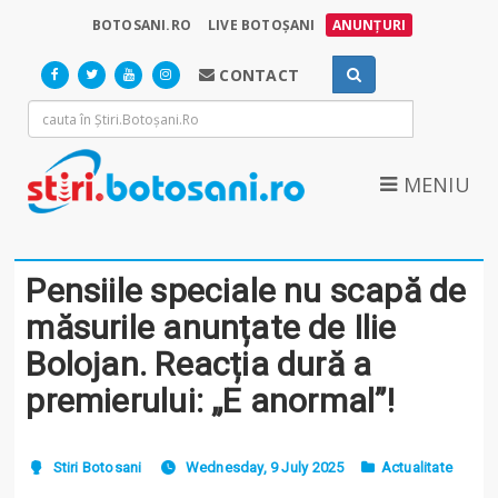
BOTOSANI.RO
LIVE BOTOȘANI
ANUNȚURI
CONTACT
MENIU
Pensiile speciale nu scapă de
măsurile anunțate de Ilie
Bolojan. Reacția dură a
premierului: „E anormal”!
Stiri Botosani
Wednesday, 9 July 2025
Actualitate