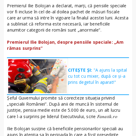
Premierul Ilie Bolojan a declarat, marți, că pensiile speciale
vor fi incluse în cel de-al doilea pachet de măsuri fiscale
care ar urma să intre în vigoare la finalul acestei luni. Acesta
a subliniat că reforma este necesară, iar beneficiile
anumitor categorii de români sunt „anormale”.
Premierul Ilie Bolojan, despre pensiile speciale: „Am
rămas surprins”
CITEȘTE ȘI:
"A ajuns la spital
cu tot cu mixer, după ce și-a
prins degetul în aparat!"
Șeful Guvernului promite să corecteze situația privind
„specialii României”. După anii de muncă în sistemul de
justiție, pensia medie este de 5.000 de euro, un alt lucru
Fanatik.ro
care l-a surprins pe liderul Executivului, scrie
Ilie Bolojan susține că beneficiile pensionarilor speciali au
ajuns în atenția sa în perioada în care a fost președinte