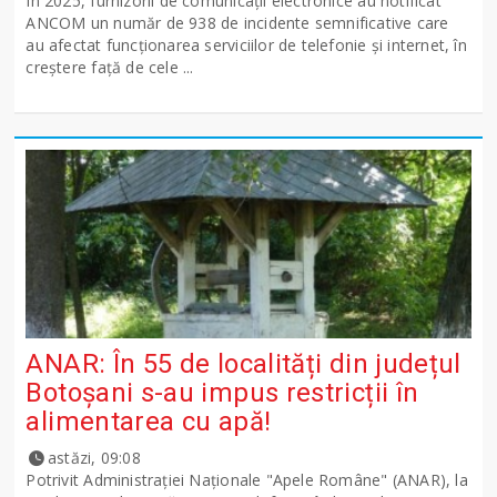
În 2025, furnizorii de comunicații electronice au notificat
ANCOM un număr de 938 de incidente semnificative care
au afectat funcționarea serviciilor de telefonie și internet, în
creștere față de cele ...
ANAR: În 55 de localități din județul
Botoșani s-au impus restricții în
alimentarea cu apă!
astăzi, 09:08
Potrivit Administraţiei Naţionale "Apele Române" (ANAR), la