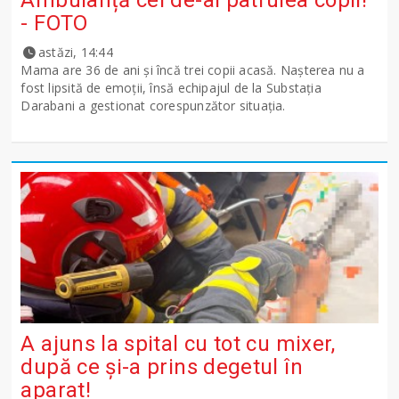
- FOTO
astăzi, 14:44
Mama are 36 de ani și încă trei copii acasă. Nașterea nu a
fost lipsită de emoții, însă echipajul de la Substația
Darabani a gestionat corespunzător situația.
A ajuns la spital cu tot cu mixer,
după ce și-a prins degetul în
aparat!