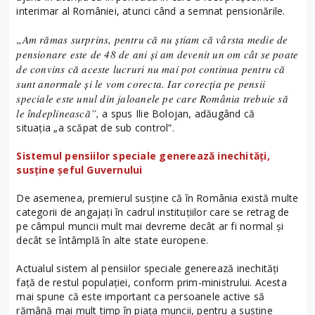
interimar al României, atunci când a semnat pensionările.
„Am rămas surprins, pentru că nu știam că vârsta medie de
pensionare este de 48 de ani şi am devenit un om cât se poate
de convins că aceste lucruri nu mai pot continua pentru că
sunt anormale şi le vom corecta. Iar corecția pe pensii
speciale este unul din jaloanele pe care România trebuie să
le îndeplinească”,
a spus Ilie Bolojan, adăugând că
situația „a scăpat de sub control”.
Sistemul pensiilor speciale generează inechități,
susține șeful Guvernului
De asemenea, premierul susține că în România există multe
categorii de angajați în cadrul instituțiilor care se retrag de
pe câmpul muncii mult mai devreme decât ar fi normal și
decât se întâmplă în alte state europene.
Actualul sistem al pensiilor speciale generează inechități
față de restul populației, conform prim-ministrului. Acesta
mai spune că este important ca persoanele active să
rămână mai mult timp în piața muncii, pentru a susține