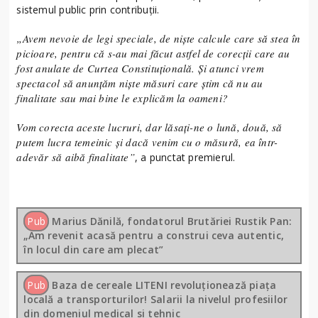
sistemul public prin contribuții.
„Avem nevoie de legi speciale, de nişte calcule care să stea în
picioare, pentru că s-au mai făcut astfel de corecţii care au
fost anulate de Curtea Constituţională. Şi atunci vrem
spectacol să anunţăm nişte măsuri care ştim că nu au
finalitate sau mai bine le explicăm la oameni?
Vom corecta aceste lucruri, dar lăsaţi-ne o lună, două, să
putem lucra temeinic şi dacă venim cu o măsură, ea într-
adevăr să aibă finalitate”
, a punctat premierul.
Pub
Marius Dănilă, fondatorul Brutăriei Rustik Pan:
„Am revenit acasă pentru a construi ceva autentic,
în locul din care am plecat”
Pub
Baza de cereale LITENI revoluționează piața
locală a transporturilor! Salarii la nivelul profesiilor
din domeniul medical si tehnic