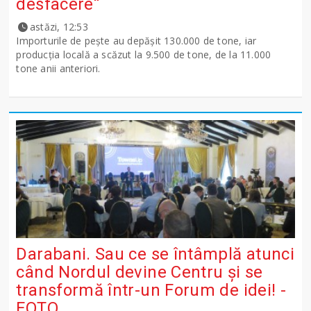
desfacere“
astăzi, 12:53
Importurile de peşte au depăşit 130.000 de tone, iar
producţia locală a scăzut la 9.500 de tone, de la 11.000
tone anii anteriori.
Darabani. Sau ce se întâmplă atunci
când Nordul devine Centru și se
transformă într-un Forum de idei! -
FOTO