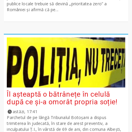
publice locale trebuie să devină „prioritatea zero” a
României și afirmă că pe...
Îl așteaptă o bătrânețe în celulă
după ce și-a omorât propria soție!
astăzi, 17:41
Parchetul de pe lângă Tribunalul Botoşani a dispus
trimiterea în judecată, în stare de arest preventiv, a
inculpatului Ț.I., în vârstă de 69 de ani, din comuna Albești,