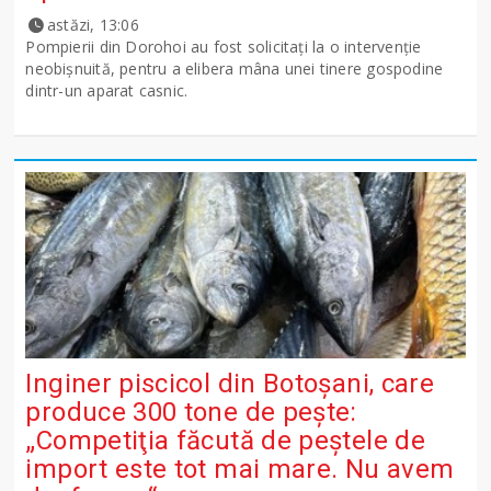
astăzi, 13:06
Pompierii din Dorohoi au fost solicitați la o intervenție
neobișnuită, pentru a elibera mâna unei tinere gospodine
dintr-un aparat casnic.
Inginer piscicol din Botoşani, care
produce 300 tone de peşte:
„Competiţia făcută de peştele de
import este tot mai mare. Nu avem