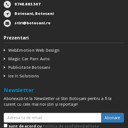
0748.883.507
Botosani, Botosani
stiri@botosani.ro
Prezentari
WebEmotion Web Design
Magic Car Parc Auto
Publicitate Botosani
Ice It Solutions
Newsletter
Abonează-te la Newsletter-ul Stiri Botoșani pentru a fi la
curent cu cele mai noi știri și reportaje!
Abonare
sunt de acord cu
Politica de confidențialitate