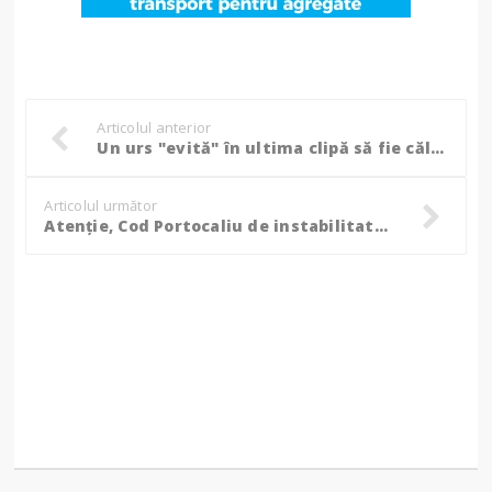
Articolul anterior
Un urs "evită" în ultima clipă să fie călcat de mașină. Imaginile care au revoltat Internetul!
Articolul următor
Atenție, Cod Portocaliu de instabilitate atmosferică pentru județul Botoșani!