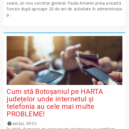
seară, un nou secretar general. Paula Amariei preia această
funcție după aproape 20 de ani de activitate în administrația
p...
Cum stă Botoșaniul pe HARTA
județelor unde internetul și
telefonia au cele mai multe
PROBLEME!
astăzi, 09:53