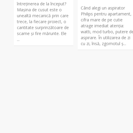
întreținerea de la început?
Când alegi un aspirator
Mașina de cusut este o
Philips pentru apartament,
unealtă mecanică prin care
cifra mare de pe cutie
trece, la fiecare proiect, o
atrage imediat atenția:
cantitate surprinzătoare de
watti, mod turbo, putere d
scame și fire mărunte. Ele
aspirare. În utilizarea de zi
...
cu zi, însă, zgomotul ș...