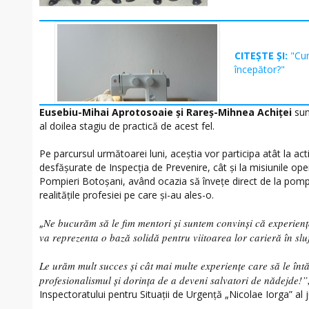
CITEȘTE ȘI:
"Cum
începător?"
Eusebiu-Mihai Aprotosoaie și Rareș-Mihnea Achiței
sunt
al doilea stagiu de practică de acest fel.
Pe parcursul următoarei luni, aceștia vor participa atât la act
desfășurate de Inspecția de Prevenire, cât și la misiunile op
Pompieri Botoșani, având ocazia să învețe direct de la pompie
realitățile profesiei pe care și-au ales-o.
Ne bucurăm să le fim mentori și suntem convinși că experien
„
va reprezenta o bază solidă pentru viitoarea lor carieră în slu
Le urăm mult succes și cât mai multe experiențe care să le înt
profesionalismul și dorința de a deveni salvatori de nădejde!”
Inspectoratului pentru Situații de Urgență „Nicolae Iorga” al 