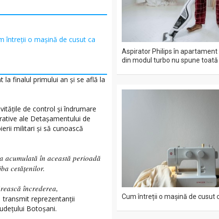
 întreții o mașină de cusut ca
Aspirator Philips în apartament
din modul turbo nu spune toat
 la finalul primului an și se află la
ivitățile de control și îndrumare
erative ale Detașamentului de
rii militari și să cunoască
ța acumulată în această perioadă
jba cetățenilor.
ărească încrederea,
Cum întreții o mașină de cusut 
,
transmit reprezentanții
județului Botoșani.