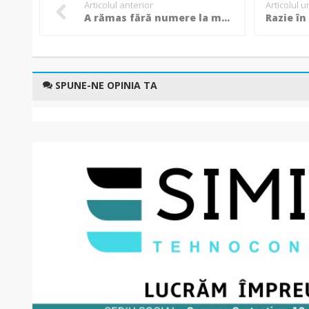
Articolul anterior
Articolul 
A rămas fără numere la mașină, dar a ieșit la plimbare. Surprinzător ce le-a spus polițiștilor când l-au oprit!
SPUNE-NE OPINIA TA