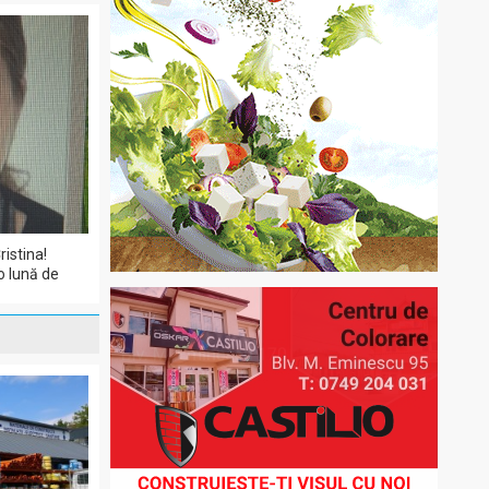
ristina!
o lună de