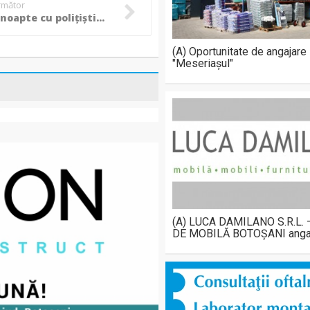
următor
Razie în noapte cu polițiști și jandarmi. Au fost vizate zonele „fierbinți” ale Botoșaniului! (Foto)
(A) Oportunitate de angajare
"Meseriașul"
(A) LUCA DAMILANO S.R.L.
DE MOBILĂ BOTOȘANI anga