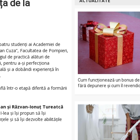
ța de la
ACTUALITATE
patru studenți ai Academiei de
oan Cuza”, Facultatea de Pompieri,
giul de practică alături de
i, pentru a-și perfecționa
ală și a dobândi experiență în
.
Cum funcționează un bonus de 
fără depunere și cum îl revendic
flă într-o etapă diferită a formării
an și Răzvan-Ionuț Tureatcă
I-lea și își propun să își
le și să își dezvolte abilitățile