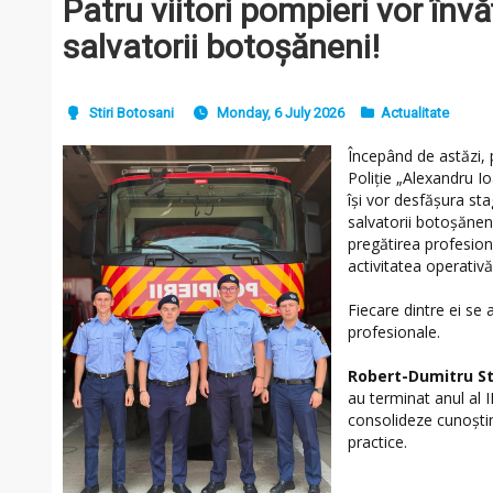
Patru viitori pompieri vor învă
salvatorii botoșăneni!
Stiri Botosani
Monday, 6 July 2026
Actualitate
Începând de astăzi, 
Poliție „Alexandru I
își vor desfășura sta
salvatorii botoșănen
pregătirea profesion
activitatea operativă
Fiecare dintre ei se a
profesionale.
Robert-Dumitru St
au terminat anul al II
consolideze cunoștințe
practice.