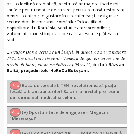
ar fi o lovitură dramatică, pentru că ar majora foarte mult
tarifele pentru nopţile de cazare, pentru o masă-restaurant,
pentru o cafea şi o gustare într-o cafenea şi, desigur, ar
reduce drastic consumul românilor în locaţiile de
ospitalitate din România, veniturile antreprenorilor şi
volumul de taxe şi impozite pe care aceştia le plătesc la
stat.
„Nicuşor Dan a scris pe un bileţel, în direct, că nu va majora
TVA. Cuvântul lui este zero. Oamenii de afaceri au nevoie de
predictibilitate, nu de amânări copilăreşti”,
declară
Răzvan
Baltă, preşedintele HoReCa Botoşani.
Pub
Baza de cereale LITENI revoluționează piața
locală a transporturilor! Salarii la nivelul profesiilor
din domeniul medical si tehnic
Pub
(A) Oportunitate de angajare - Magazin
"Meseriașul"
Pub
(A) LUCA DAMILANO S.R.L. – FABRICA DE MOBILĂ