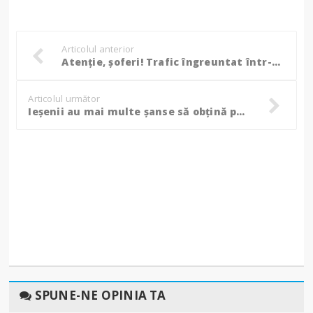
Articolul anterior
Atenție, șoferi! Trafic îngreuntat într-un punct de trecere a frontierei de pe raza județului Botoșani!
Articolul următor
Ieșenii au mai multe șanse să obțină permisul de conducere dacă dau sala în Neamț, Botoșani sau Suceava!
SPUNE-NE OPINIA TA