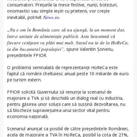
consumatori. Preţurile la mese festive, nunţi, botezuri,
onomastici sau simple ieşiri cu prietenii, vor creşte
News.ro.
inevitabil, potrivit
„Nu e om în România care să nu ajungă, la un moment dat,
într-o unitate de alimentaţie publică. Asta înseamnă că
fiecare cetăţean va plăti mai mult. Statul nu ia de la HoReCa,
ia din buzunarul populaţiei”,
spune Valentin Şoneriu,
preşedintele FPIOR.
O problemă semnalată de reprezentanţii HoReCa este
faptul că românii cheltuiesc anual peste 10 miliarde de euro
pe turism extern.
FPIOR solicită Guvernului să renunţe la scenariul de
majorare a TVA şi să deschidă un dialog real cu industria,
pentru găsirea unor soluţii care să susţină dezvoltarea, nu
să blocheze supravieţuirea unui sector vital pentru
economia naţională.
Scenariul anunţat ca posibil de către preşedintele României,
acela de majorare a TVA în HoReCa, posibil la cota de 21%,