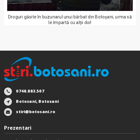
Droguri găsite în buzunarul unui bărbat din Botoșani, urma să
le împartă cu alții doi!
0748.883.507
Botosani, Botosani
stiri@botosani.ro
Prezentari