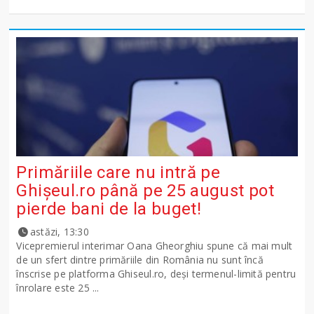
Primăriile care nu intră pe
Ghişeul.ro până pe 25 august pot
pierde bani de la buget!
astăzi, 13:30
Vicepremierul interimar Oana Gheorghiu spune că mai mult
de un sfert dintre primăriile din România nu sunt încă
înscrise pe platforma Ghiseul.ro, deși termenul-limită pentru
înrolare este 25 ...