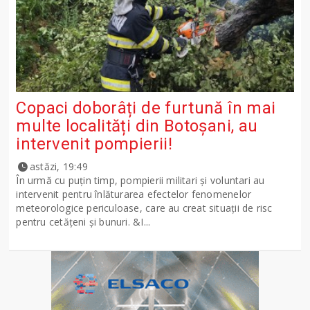
Copaci doborâți de furtună în mai
multe localități din Botoșani, au
intervenit pompierii!
astăzi, 19:49
În urmă cu puțin timp, pompierii militari și voluntari au
intervenit pentru înlăturarea efectelor fenomenelor
meteorologice periculoase, care au creat situații de risc
pentru cetățeni și bunuri. &I...