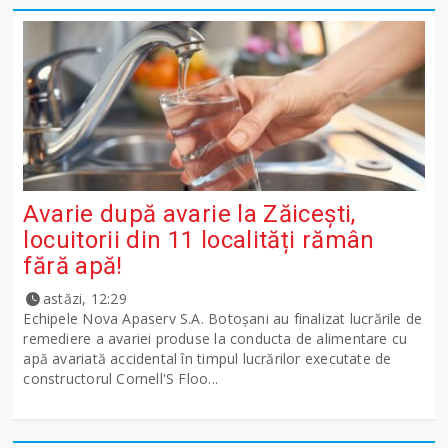
Avarie după avarie la Zăicești,
locuitorii din 11 localități rămân
fără apă!
astăzi, 12:29
Echipele Nova Apaserv S.A. Botoșani au finalizat lucrările de
remediere a avariei produse la conducta de alimentare cu
apă avariată accidental în timpul lucrărilor executate de
constructorul Cornell'S Floo...