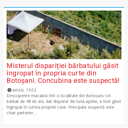
Misterul dispariției bărbatului găsit
îngropat în propria curte din
Botoșani. Concubina este suspectă!
astăzi, 13:02
Descoperire macabră într-o localitate din Botoșani. Un
bărbat de 48 de ani, dat dispărut din luna aprilie, a fost găsit
îngropat în curtea propriei case. Principala suspectă este
chiar partener...