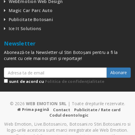
WebEmotion Web Design
Magic Car Parc Auto
Publicitate Botosani
Ice It Solutions
Newsletter
Abonează-te la Newsletter-ul Stiri Botoșani pentru a fi la
curent cu cele mai noi știri și reportaje!
Abonare
sunt de acord cu
Politica de confidențialitate
© 2026
WEB EMOTION SRL
| Toate drepturile rezervate.
Prima pagină
Contact
Publicitate / Rate card
Codul deontologic
Web Emotion, Live.Botosani.ro, Botosani.ro Stiri.Botosani.ro si
logo-urile acestora sunt marci inregistrate ale Web Emotion.