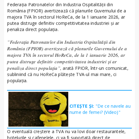
Federaţia Patronatelor din Industria Ospitalităţii din
România (FPIOR) avertizează că planurile Guvernului de a
majora TVA în sectorul HoReCa, de la 1 ianuarie 2026, ar
putea distruge definitiv competitivitatea industriei şi ar
penaliza direct populaţia.
”Federaţia Patronatelor din Industria Ospitalităţii din
România (FPIOR) avertizează că planurile Guvernului de a
majora TVA în sectorul HoReCa, de la 1 ianuarie 2026, ar
putea distruge definitiv competitivitatea industriei şi ar
penaliza direct populaţia”,
arată FPIOR, într-un comunicat,
subliniind că nu HoReCa plăteşte TVA-ul mai mare, ci
populaţia.
CITEȘTE ȘI:
"De ce navele au
nume de femei? (Video)"
O eventuală creştere a TVA nu va lovi doar restaurantele,
hotelurile şi cafenelele, ci va fi suportată direct de