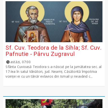
Sf. Cuv. Teodora de la Sihla; Sf. Cuv.
Pafnutie - Pârvu Zugravul
astăzi, 07:00
Sfânta Cuvioasă Teodora s-a născut pe la jumătatea sec. al
17-lea în satul Vânători, jud. Neamţ. Căsătorită împotriva
voinţei ei cu un tânăr evlavios din Ismail şi neavând c...