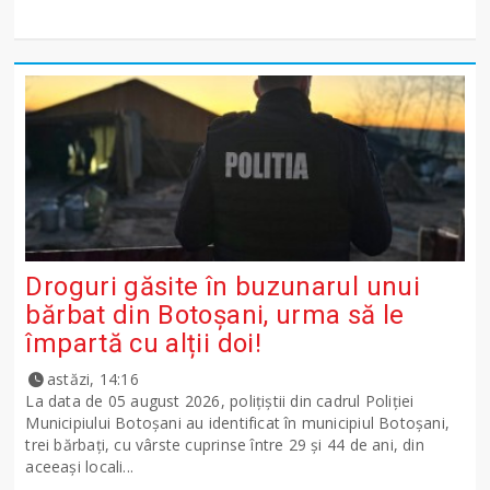
Droguri găsite în buzunarul unui
bărbat din Botoșani, urma să le
împartă cu alții doi!
astăzi, 14:16
La data de 05 august 2026, polițiștii din cadrul Poliției
Municipiului Botoșani au identificat în municipiul Botoșani,
trei bărbați, cu vârste cuprinse între 29 și 44 de ani, din
aceeași locali...