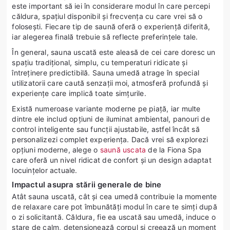
este important să iei în considerare modul în care percepi
căldura, spațiul disponibil și frecvența cu care vrei să o
folosești. Fiecare tip de saună oferă o experiență diferită,
iar alegerea finală trebuie să reflecte preferințele tale.
În general, sauna uscată este aleasă de cei care doresc un
spațiu tradițional, simplu, cu temperaturi ridicate și
întreținere predictibilă. Sauna umedă atrage în special
utilizatorii care caută senzații moi, atmosferă profundă și
experiențe care implică toate simțurile.
Există numeroase variante moderne pe piață, iar multe
dintre ele includ opțiuni de iluminat ambiental, panouri de
control inteligente sau funcții ajustabile, astfel încât să
personalizezi complet experiența. Dacă vrei să explorezi
opțiuni moderne, alege o
saună uscata
de la Fiona Spa
care oferă un nivel ridicat de confort și un design adaptat
locuințelor actuale.
Impactul asupra stării generale de bine
Atât sauna uscată, cât și cea umedă contribuie la momente
de relaxare care pot îmbunătăți modul în care te simți după
o zi solicitantă. Căldura, fie ea uscată sau umedă, induce o
stare de calm, detensionează corpul și creează un moment