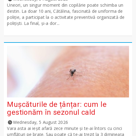
Uneori, un singur moment din copilărie poate schimba un
destin. La doar 10 ani, Cătălina, fascinată de uniforma de
poliție, a participat la o activitate preventivă organizată de
polițiști. La final, și-a dor...
Mușcăturile de țânțar: cum le
gestionăm în sezonul cald
Wednesday, 5 August 2026
Vara asta ai ieșit afară zece minute și te-ai întors cu cinci
umflături pe brațe. Sau poate că te-ai trezit la 3 dimineața