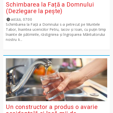
Schimbarea la Față a Domnului
(Dezlegare la peşte)
astăzi, 07:00
Schimbarea la Față a Domnului s-a petrecut pe Muntele
Tabor, înaintea ucenicilor Petru, Iacov și Ioan, cu puțin timp
înainte de pătimirile, răstignirea și îngroparea Mântuitorului
nostru Ii...
Un constructor a produs o avarie