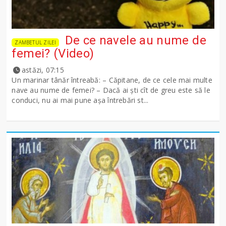
De ce navele au nume de
ZAMBETUL ZILEI
femei? (Video)
astăzi, 07:15
Un marinar tânăr întreabă: – Căpitane, de ce cele mai multe
nave au nume de femei? – Dacă ai şti cît de greu este să le
conduci, nu ai mai pune așa întrebări st...