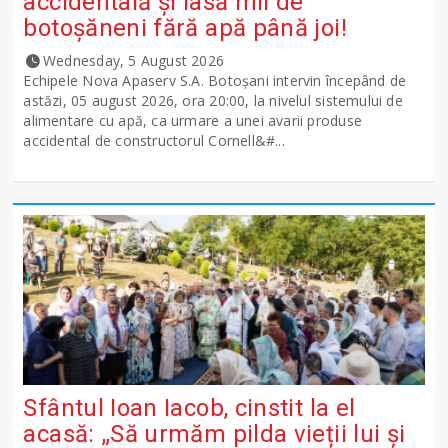
accidentală și lasă mii de
botoșăneni fără apă până joi!
Wednesday, 5 August 2026
Echipele Nova Apaserv S.A. Botoșani intervin începând de
astăzi, 05 august 2026, ora 20:00, la nivelul sistemului de
alimentare cu apă, ca urmare a unei avarii produse
accidental de constructorul Cornell&#...
Sfântul Ioan Iacob, cinstit la el
acasă: „Să urmăm pilda vieții lui și