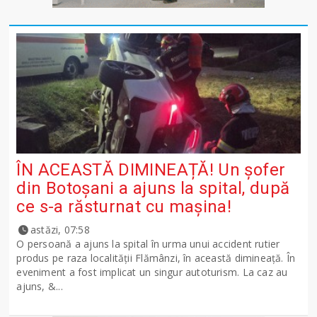
ÎN ACEASTĂ DIMINEAȚĂ! Un șofer
din Botoșani a ajuns la spital, după
ce s-a răsturnat cu mașina!
astăzi, 07:58
O persoană a ajuns la spital în urma unui accident rutier
produs pe raza localității Flămânzi, în această dimineață. În
eveniment a fost implicat un singur autoturism. La caz au
ajuns, &...