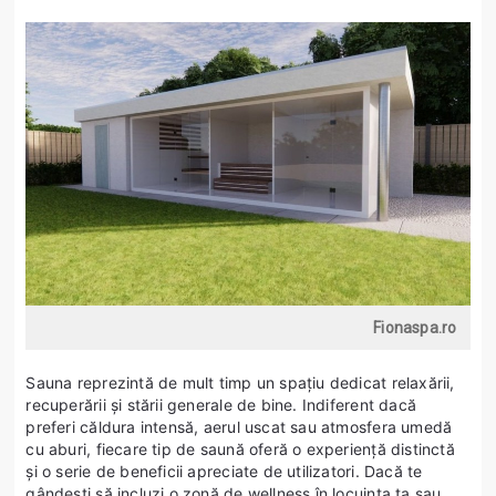
Fionaspa.ro
Sauna reprezintă de mult timp un spațiu dedicat relaxării,
recuperării și stării generale de bine. Indiferent dacă
preferi căldura intensă, aerul uscat sau atmosfera umedă
cu aburi, fiecare tip de saună oferă o experiență distinctă
și o serie de beneficii apreciate de utilizatori. Dacă te
gândești să incluzi o zonă de wellness în locuința ta sau