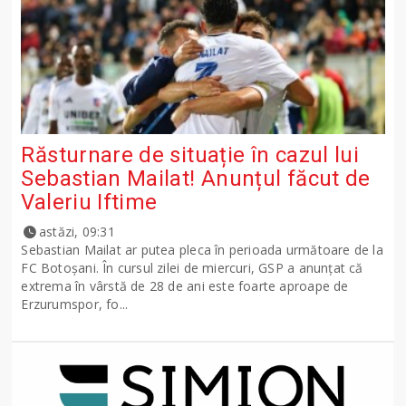
Răsturnare de situație în cazul lui
Sebastian Mailat! Anunțul făcut de
Valeriu Iftime
astăzi, 09:31
Sebastian Mailat ar putea pleca în perioada următoare de la
FC Botoșani. În cursul zilei de miercuri, GSP a anunțat că
extrema în vârstă de 28 de ani este foarte aproape de
Erzurumspor, fo...