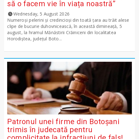
să o facem vie în viața noastră”
Wednesday, 5 August 2026
Numeroși pelerini și credincioși din toată țara au trăit alese
clipe de bucurie duhovnicească, în această dimineață, 5
august, la hramul Mănăstirii Crăiniceni din localitatea
Horodiștea, județul Boto...
Patronul unei firme din Botoșani
trimis în judecată pentru
complicitate la infracțiuni de fals!