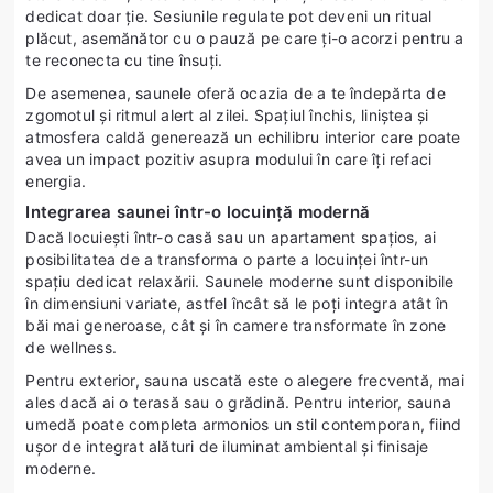
dedicat doar ție. Sesiunile regulate pot deveni un ritual
plăcut, asemănător cu o pauză pe care ți-o acorzi pentru a
te reconecta cu tine însuți.
De asemenea, saunele oferă ocazia de a te îndepărta de
zgomotul și ritmul alert al zilei. Spațiul închis, liniștea și
atmosfera caldă generează un echilibru interior care poate
avea un impact pozitiv asupra modului în care îți refaci
energia.
Integrarea saunei într-o locuință modernă
Dacă locuiești într-o casă sau un apartament spațios, ai
posibilitatea de a transforma o parte a locuinței într-un
spațiu dedicat relaxării. Saunele moderne sunt disponibile
în dimensiuni variate, astfel încât să le poți integra atât în
băi mai generoase, cât și în camere transformate în zone
de wellness.
Pentru exterior, sauna uscată este o alegere frecventă, mai
ales dacă ai o terasă sau o grădină. Pentru interior, sauna
umedă poate completa armonios un stil contemporan, fiind
ușor de integrat alături de iluminat ambiental și finisaje
moderne.