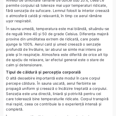
Nivelul de umiditate rămâne de obicei sub 20%, ceea ce
permite corpului să tolereze mai ușor temperaturi ridicate,
fără senzația de sufocare. Lemnul folosit la interior creează
o atmosferă caldă și relaxantă, în timp ce aerul rămâne
ușor respirabil.
În sauna umedă, temperatura este mai blândă, situându-se
de regulă între 40 și 50 de grade Celsius. Diferența majoră
provine din umiditatea extrem de ridicată, care poate
ajunge la 100%. Aerul cald și umed creează o senzație
profundă de învăluire, iar aburul se simte mai intens pe
piele și în respirație. Atmosfera este diferită de orice alt tip
de spațiu de relaxare, iar efectul general este o stare de
calm și detensionare.
Tipul de căldură și percepția corporală
O altă deosebire importantă este modul în care corpul
percepe căldura. În sauna uscată, aerul fierbinte se
propagă uniform și creează o încălzire treptată a corpului.
Senzația este una directă, liniară și potrivită pentru cei
care tolerează bine temperaturile ridicate. Corpul transpiră
mai rapid, ceea ce contribuie la o experiență intensă și
completă.