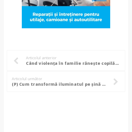
Articolul anterior
Când violența în familie rănește copilăria, intervin polițiștii!
Articolul următor
(P) Cum transformă iluminatul pe șină magnetică spațiile publice: beneficii, tendințe și aplicații