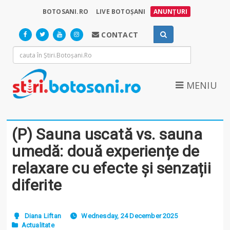
BOTOSANI.RO
LIVE BOTOȘANI
ANUNȚURI
CONTACT
MENIU
(P) Sauna uscată vs. sauna
umedă: două experiențe de
relaxare cu efecte și senzații
diferite
Diana Liftan
Wednesday, 24 December 2025
Actualitate