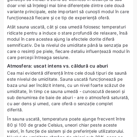
doar vrei să înțelegi mai bine diferențele dintre cele două
variante principale, este important să cunoști modul în care
funcționează fiecare și ce tip de experiență oferă.
Atât sauna uscată, cât și cea umedă folosesc temperaturi
ridicate pentru a induce o stare profundă de relaxare, însă
modul în care acestea ajung la efectele dorite diferă
semnificativ. De la nivelul de umiditate până la senzația pe
care o resimți pe piele, fiecare detaliu influențează modul în
care percepi întreaga sesiune.
Atmosfera: uscat intens vs. căldură cu aburi
Cea mai evidentă diferență între cele două tipuri de saună
este nivelul de umiditate. Sauna uscată funcționează pe
baza unui aer încălzit intens, cu un nivel foarte scăzut de
umiditate, în timp ce sauna umedă - cunoscută deseori și
sub denumirea de baie de aburi - are o atmosferă saturată,
cu aer dens și umed, care oferă o senzație complet
diferită.
În sauna uscată, temperatura poate ajunge frecvent între
80 și 100 de grade Celsius, uneori chiar peste aceste
valori, în funcție de sistem și de preferințele utilizatorului.