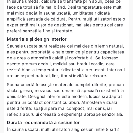
În sauna umedă, căldura se transmite prin aburi, ceea ce
face ca totul să fie mai blând. Deși temperatura este mult
mai mică decât în sauna uscată, umiditatea ridicată
amplifică senzația de căldură. Pentru mulți utilizatori este o
experiență mai ușor de gestionat, mai ales pentru cei care
preferă senzațiile fine și treptate.
Materiale și design interior
Saunele uscate sunt realizate cel mai des din lemn natural,
ales pentru proprietățile sale termice și pentru capacitatea
de a crea o atmosferă caldă și confortabilă. Se folosesc
esențe precum cedrul, molidul sau bradul nordic, care
rezistă bine la temperaturi ridicate și la aer uscat. Interiorul
are un aspect natural, liniștitor și invită la relaxare.
Sauna umedă folosește materiale complet diferite, precum
sticla, gresia, mozaicul sau ceramică specială rezistentă la
umiditate. Designul interior este modern, lucios și adaptat
pentru un contact constant cu aburi. Atmosfera vizuală
este diferită: spațiul pare mai compact, mai dens, iar
reflexia aburului creează o experiență aproape senzorială.
Durata recomandată a sesiunilor
În sauna uscată, mulți utilizatori aleg sesiuni între 8 și 12