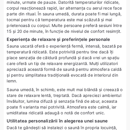
minute, urmate de pauze. Datorită temperaturilor ridicate,
corpul reacționează rapid, iar alternanța cu aerul rece face
parte din ritual. În sauna umedă, durata poate fi mai lungă,
tocmai pentru că temperatura este mai scăzută și mai
prietenoasă cu corpul. Multe persoane preferă sesiuni între
15 și 20 de minute, în funcție de nivelul de confort resimțit.
Experiența de relaxare și preferințele personale
Sauna uscată oferă o experiență fermă, intensă, bazată pe
temperatură ridicată. Este potrivită pentru tine dacă îți
place senzația de căldură profundă și dacă vrei un spațiu
care oferă un tip de relaxare energizantă. Mulți utilizatori
apreciază această formă de saună pentru atmosfera caldă
și pentru simplitatea tradițională evocată de interiorul din
lemn.
Sauna umedă, în schimb, este mult mai blândă și creează o
stare de relaxare lentă, treptată. Dacă apreciezi ambientul
învăluitor, lumina difuză și senzația fină de abur, aceasta
poate fi varianta mai potrivită. Atmosfera este calmă, iar
umiditatea ridicată adaugă o notă de confort unic.
Utilitatea personalizării în alegerea unei saune
Dacă te gândești să instalezi o saună în propria locuință,