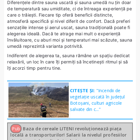
Diferențele dintre sauna uscată și sauna umedă nu țin doar
de temperatură sau umiditate, ci de întreaga experiență pe
care o trăiești. Fiecare tip oferă beneficii distincte,
atmosferă specifică și nivel diferit de confort. Dacă preferi
senzațiile intense și aerul uscat, sauna tradițională poate fi
alegerea ideală. Dacă te atrage mai mult o experiență
învăluitoare, cu aburi moi și temperaturi mai scăzute, sauna
umedă reprezintă varianta potrivită.
Indiferent de alegerea ta, sauna rămâne un spațiu dedicat
relaxării, un loc în care îți permiți să încetinești ritmul și să
îți acorzi timp pentru tine.
CITEȘTE ȘI:
"Incendii de
vegetație uscată în județul
Botoșani, culturi agricole
salvate din c..."
Pub
Baza de cereale LITENI revoluționează piața
locală a transporturilor! Salarii la nivelul profesiilor