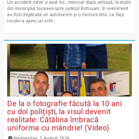
Un accident rutier a avut loc, miercuri după-amiază, la ieșire
din municipiul Suceava spre județul Botoșani. În eveniment
au fost implicate un autoturism și o motocicletă. La fața
locului a ajuns un echi...
De la o fotografie făcută la 10 ani
cu doi polițiști, la visul devenit
realitate: Cătălina îmbracă
uniforma cu mândrie! (Video)
Wednesday, 5 August 2026