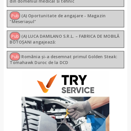
din domeniul medical si tehnic
Pub
(A) Oportunitate de angajare - Magazin
"Meseriașul"
Pub
(A) LUCA DAMILANO S.R.L. – FABRICA DE MOBILĂ
BOTOȘANI angajează:
Pub
România și-a desemnat primul Golden Steak:
Tomahawk Duroc de la DCD