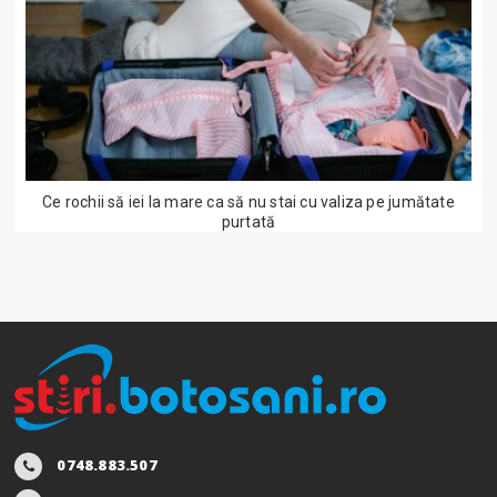
Ce rochii să iei la mare ca să nu stai cu valiza pe jumătate
purtată
0748.883.507