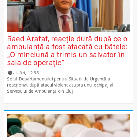
Raed Arafat, reacție dură după ce o
ambulanță a fost atacată cu bâtele:
„O minciună a trimis un salvator în
sala de operație”
astăzi, 12:38
Șeful Departamentului pentru Situații de Urgență a
reacționat după atacul violent asupra unui echipaj al
Serviciului de Ambulanță din Cluj.