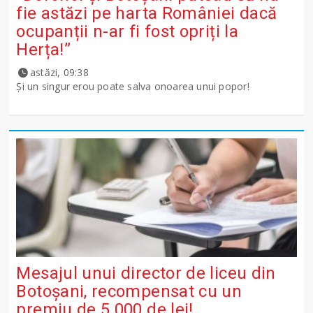
fie astăzi pe harta României dacă
ocupanții n-ar fi fost opriți la
Herța!”
astăzi, 09:38
Și un singur erou poate salva onoarea unui popor!
Mesajul unui director de liceu din
Botoșani, recompensat cu un
premiu de 5.000 de lei!