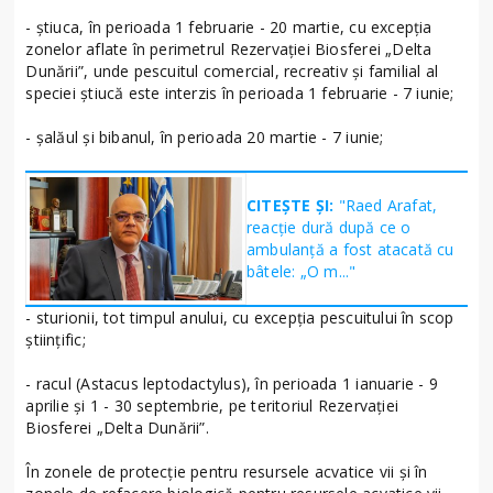
- știuca, în perioada 1 februarie - 20 martie, cu excepția
zonelor aflate în perimetrul Rezervației Biosferei „Delta
Dunării”, unde pescuitul comercial, recreativ și familial al
speciei știucă este interzis în perioada 1 februarie - 7 iunie;
- șalăul și bibanul, în perioada 20 martie - 7 iunie;
CITEȘTE ȘI:
"Raed Arafat,
reacție dură după ce o
ambulanță a fost atacată cu
bâtele: „O m..."
- sturionii, tot timpul anului, cu excepția pescuitului în scop
științific;
- racul (Astacus leptodactylus), în perioada 1 ianuarie - 9
aprilie și 1 - 30 septembrie, pe teritoriul Rezervației
Biosferei „Delta Dunării”.
În zonele de protecție pentru resursele acvatice vii și în