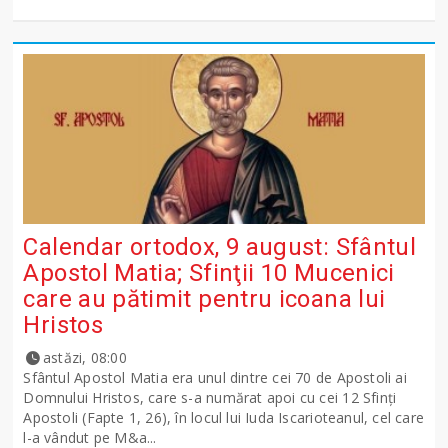
Calendar ortodox, 9 august: Sfântul
Apostol Matia; Sfinţii 10 Mucenici
care au pătimit pentru icoana lui
Hristos
astăzi, 08:00
Sfântul Apostol Matia era unul dintre cei 70 de Apostoli ai
Domnului Hristos, care s-a numărat apoi cu cei 12 Sfinţi
Apostoli (Fapte 1, 26), în locul lui Iuda Iscarioteanul, cel care
l-a vândut pe M&a...