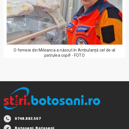
O femeie din Mileanca a născut în Ambulanță cel de-al
patrulea copil! - FOTO
0748.883.507
Botosani, Botosani