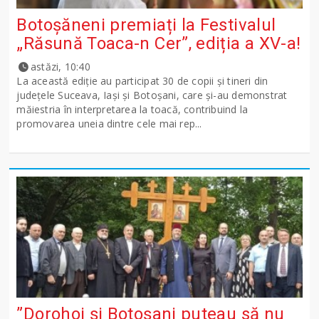
Botoșăneni premiați la Festivalul
„Răsună Toaca-n Cer”, ediția a XV-a!
astăzi, 10:40
La această ediție au participat 30 de copii și tineri din
județele Suceava, Iași și Botoșani, care și-au demonstrat
măiestria în interpretarea la toacă, contribuind la
promovarea uneia dintre cele mai rep...
”Dorohoi și Botoșani puteau să nu