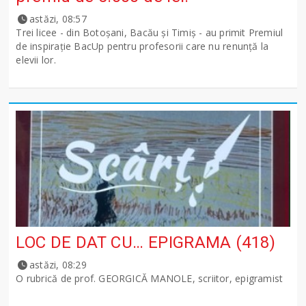
astăzi, 08:57
Trei licee - din Botoșani, Bacău și Timiș - au primit Premiul
de inspirație BacUp pentru profesorii care nu renunță la
elevii lor.
LOC DE DAT CU… EPIGRAMA (418)
astăzi, 08:29
O rubrică de prof. GEORGICĂ MANOLE, scriitor, epigramist