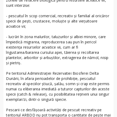
zonele de refacere biologică pentru resursele acvatice vii,
sunt interzise:
- pescuitul în scop comercial, recreativ și familial al oricăror
specii de pești, crustacee, moluște și alte viețuitoare
acvatice vii;
- lucrări în zona malurilor, taluzurilor și albiei minore, care
împiedică migrarea, reproducerea sau pun în pericol
existența resurselor acvatice vii, cum ar fi
îngustarea/bararea cursului apei, tăierea și recoltarea
plantelor, arborilor și arbuștilor, extragerea de nămol, nisip
și pietriș.
Pe teritoriul Administrației Rezervatiei Biosferei Delta
Dunării, în afara perioadelor de prohibiție, pescuitul
recreativ al speciilor știucă, șalău, somn și crap este permis
numai cu eliberarea imediată a tuturor capturilor din aceste
specii (catch & release), cu posibilitatea reținerii unui singur
exemplar/zi, dintr-o singură specie.
Pescarii ce desfășoară activități de pescuit recreativ pe
teritoriul ARBDD nu pot transporta o cantitate de pește mai