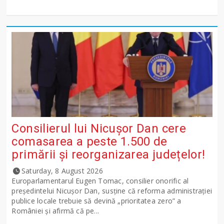
Consilierul lui Nicușor Dan cere
comasarea a peste 1.500 de
primării și reorganizarea județelor!
Saturday, 8 August 2026
Europarlamentarul Eugen Tomac, consilier onorific al
președintelui Nicușor Dan, susține că reforma administrației
publice locale trebuie să devină „prioritatea zero” a
României și afirmă că pe...