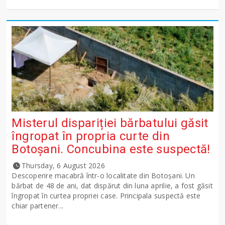
Misterul dispariției bărbatului găsit
îngropat în propria curte din
Botoșani. Concubina este suspectă!
Thursday, 6 August 2026
Descoperire macabră într-o localitate din Botoșani. Un
bărbat de 48 de ani, dat dispărut din luna aprilie, a fost găsit
îngropat în curtea propriei case. Principala suspectă este
chiar partener...