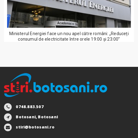
Ministerul Energiei face un nou apel către români: „Reduceți
consumul de electricitate între orele 19:00 și 23:00”
0748.883.507
Botosani, Botosani
stiri@botosani.ro