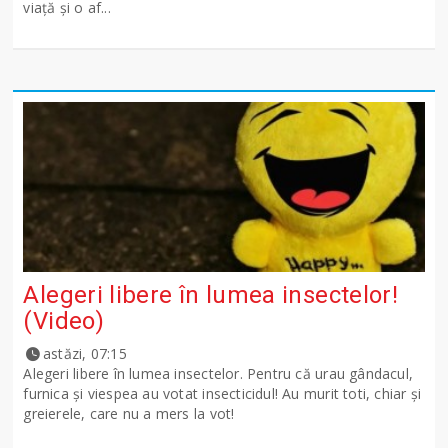
viață și o af...
Alegeri libere în lumea insectelor!
(Video)
astăzi, 07:15
Alegeri libere în lumea insectelor. Pentru că urau gândacul,
furnica și viespea au votat insecticidul! Au murit toti, chiar și
greierele, care nu a mers la vot!