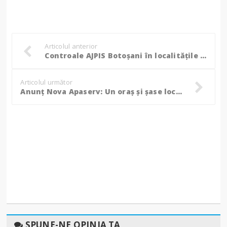
Articolul anterior
Controale AJPIS Botoșani în localitățile botoșănene: Mai multe abateri constatate la primăriile din județ!
Articolul următor
Anunț Nova Apaserv: Un oraș și șase localități rămân, din această seară, fără apă!
SPUNE-NE OPINIA TA