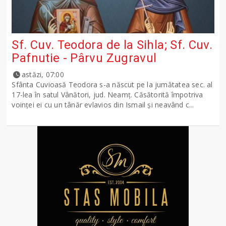
Sf. Cuv. Teodora de la Sihla; Sf. Cuv.
Pafnutie - Pârvu Zugravul
astăzi, 07:00
Sfânta Cuvioasă Teodora s-a născut pe la jumătatea sec. al
17-lea în satul Vânători, jud. Neamţ. Căsătorită împotriva
voinţei ei cu un tânăr evlavios din Ismail şi neavând c...