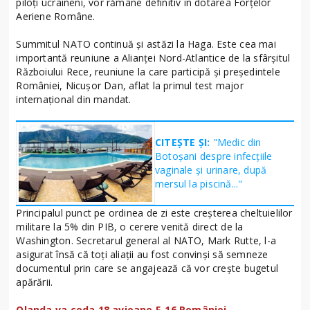
piloți ucraineni, vor rămâne definitiv în dotarea Forțelor
Aeriene Române.
Summitul NATO continuă şi astăzi la Haga. Este cea mai
importantă reuniune a Alianţei Nord-Atlantice de la sfârşitul
Războiului Rece, reuniune la care participă şi președintele
României, Nicușor Dan, aflat la primul test major
internațional din mandat.
CITEȘTE ȘI:
"Medic din
Botoșani despre infecțiile
vaginale și urinare, după
mersul la piscină..."
Principalul punct pe ordinea de zi este creşterea cheltuielilor
militare la 5% din PIB, o cerere venită direct de la
Washington. Secretarul general al NATO, Mark Rutte, l-a
asigurat însă că toți aliații au fost convinși să semneze
documentul prin care se angajează că vor crește bugetul
apărării.
Olanda va ceda 18 avioane F-16 României