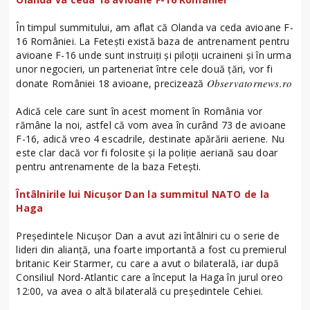
În timpul summitului, am aflat că Olanda va ceda avioane F-
16 României. La Fetești există baza de antrenament pentru
avioane F-16 unde sunt instruiți și piloții ucraineni și în urma
unor negocieri, un parteneriat între cele două țări, vor fi
Observatornews.ro
donate României 18 avioane, precizează
Adică cele care sunt în acest moment în România vor
rămâne la noi, astfel că vom avea în curând 73 de avioane
F-16, adică vreo 4 escadrile, destinate apărării aeriene. Nu
este clar dacă vor fi folosite și la poliție aeriană sau doar
pentru antrenamente de la baza Fetești.
Întâlnirile lui Nicuşor Dan la summitul NATO de la
Haga
Președintele Nicușor Dan a avut azi întâlniri cu o serie de
lideri din alianță, una foarte importantă a fost cu premierul
britanic Keir Starmer, cu care a avut o bilaterală, iar după
Consiliul Nord-Atlantic care a început la Haga în jurul oreo
12:00, va avea o altă bilaterală cu președintele Cehiei.