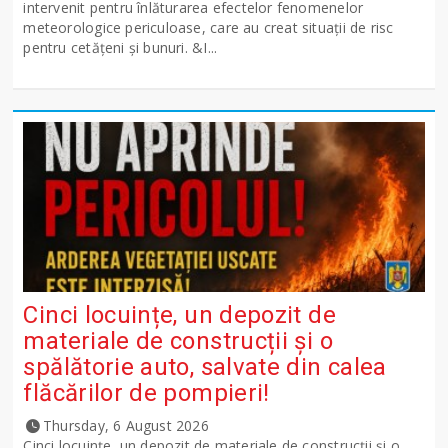
intervenit pentru înlăturarea efectelor fenomenelor
meteorologice periculoase, care au creat situații de risc
pentru cetățeni și bunuri. &I...
Cinci locuințe, un depozit de
materiale de construcții și o
spălătorie auto, salvate din calea
flăcărilor de pompieri!
Thursday, 6 August 2026
Cinci locuințe, un depozit de materiale de construcții și o