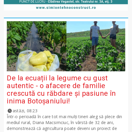
De la ecuații la legume cu gust
autentic - o afacere de familie
crescută cu răbdare și pasiune în
inima Botoșaniului!
astăzi, 08:23
Într-o perioadă în care tot mai mulți tineri aleg să plece din
mediul rural, Diana Macsimciuc, în vârstă de 32 de ani,
demonstrează că agricultura poate deveni un proiect de