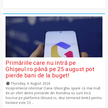
Primăriile care nu intră pe
Ghişeul.ro până pe 25 august pot
pierde bani de la buget!
Thursday, 6 August 2026
Vicepremierul interimar Oana Gheorghiu spune că mai mult
de un sfert dintre primăriile din România nu sunt încă
înscrise pe platforma Ghiseul.ro, deși termenul-limită pentru
înrolare este 25 ...