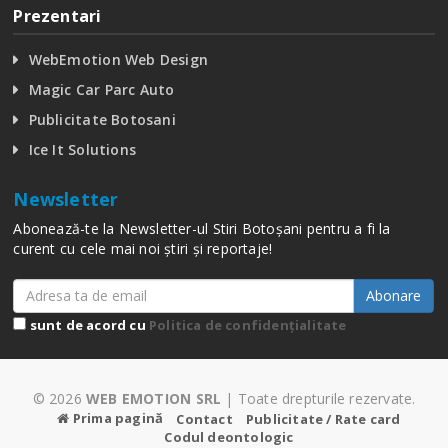
Prezentari
WebEmotion Web Design
Magic Car Parc Auto
Publicitate Botosani
Ice It Solutions
Newsletter
Abonează-te la Newsletter-ul Stiri Botoșani pentru a fi la
curent cu cele mai noi știri și reportaje!
Abonare
sunt de acord cu
Politica de confidențialitate
© 2026
WEB EMOTION SRL
| Toate drepturile rezervate.
Prima pagină
Contact
Publicitate / Rate card
Codul deontologic