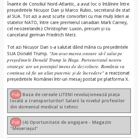
Înainte de Consiliul Nord-Atlantic, a avut loc o întâlnire între
președintele Nicușor Dan și Marco Rubio, secretarul de stat
al SUA. Tot azi a avut scurte convorbiri cu mai mulți lideri ai
statelor NATO, între care premierul canadian Mark Carney,
cel neozeelandez Christopher Luxon, precum și cu
cancelarul german Friedrich Merz.
Tot azi Nicușor Dan s-a salutat dând mâna cu președintele
. "Am avut marea onoare să-l salut pe
SUA Donald Trump
președintele Donald Trump la Haga. Parteneriatul nostru
strategic are un potențial imens de dezvoltare. România va
continua să fie un aliat puternic și de încredere"
a reacționat
președintele României într-un mesaj postat pe platforma X.
Pub
Baza de cereale LITENI revoluționează piața
locală a transporturilor! Salarii la nivelul profesiilor
din domeniul medical si tehnic
Pub
(A) Oportunitate de angajare - Magazin
"Meseriașul"