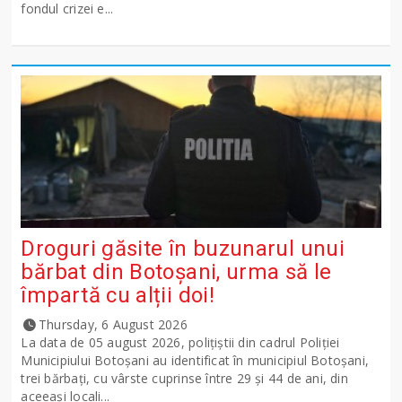
fondul crizei e...
Droguri găsite în buzunarul unui
bărbat din Botoșani, urma să le
împartă cu alții doi!
Thursday, 6 August 2026
La data de 05 august 2026, polițiștii din cadrul Poliției
Municipiului Botoșani au identificat în municipiul Botoșani,
trei bărbați, cu vârste cuprinse între 29 și 44 de ani, din
aceeași locali...