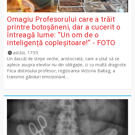
Omagiu Profesorului care a trăit
printre botoșăneni, dar a cucerit o
întreagă lume: ”Un om de o
inteligență copleșitoare!” - FOTO
astăzi, 17:55
Un dascăl de stirpe veche, aristocrată, care a știut să se
aplece asupra elevilor nu din obligație, ci cu multă dragoste.
Fiica distinsului profesor, regizoarea Victoria Baltag, a
transmis gânduri emoționant...