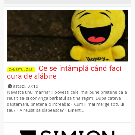
Ce se întâmplă când faci
ZAMBETUL ZILEI
cura de slăbire
astăzi, 07:15
Nevasta unui marinar ii povesti celei mai bune prietene ca a
reusit sa-si convinga barbatul sa tina regim. Dupa cateva
saptamani, prietena o intreaba: - Cum ii mai merge sotului
tau? - A reusit sa slabeasca? - Binent...