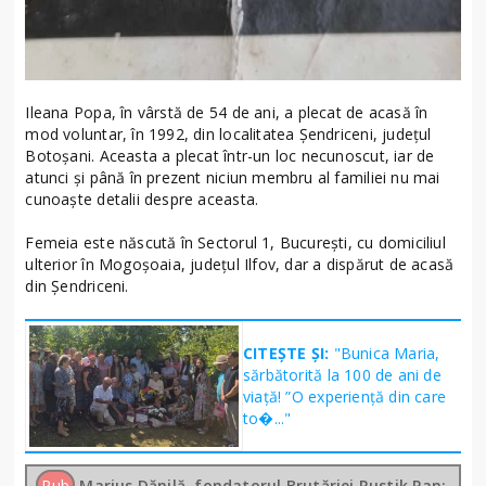
Ileana Popa, în vârstă de 54 de ani, a plecat de acasă în
mod voluntar, în 1992, din localitatea Șendriceni, județul
Botoșani. Aceasta a plecat într-un loc necunoscut, iar de
atunci și până în prezent niciun membru al familiei nu mai
cunoaște detalii despre aceasta.
Femeia este născută în Sectorul 1, București, cu domiciliul
ulterior în Mogoșoaia, județul Ilfov, dar a dispărut de acasă
din Șendriceni.
CITEȘTE ȘI:
"Bunica Maria,
sărbătorită la 100 de ani de
viață! ”O experiență din care
to�..."
Pub
Marius Dănilă, fondatorul Brutăriei Rustik Pan: