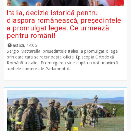
Italia, decizie istorică pentru
diaspora românească, președintele
a promulgat legea. Ce urmează
pentru români!
astăzi, 14:05
Sergio Mattarella, președintele Italiei, a promulgat o lege
prin care țara sa recunoaște oficial Episcopia Ortodoxă
Română a Italiei. Promulgarea vine după un vot unanim în
ambele camere ale Parlamentul...