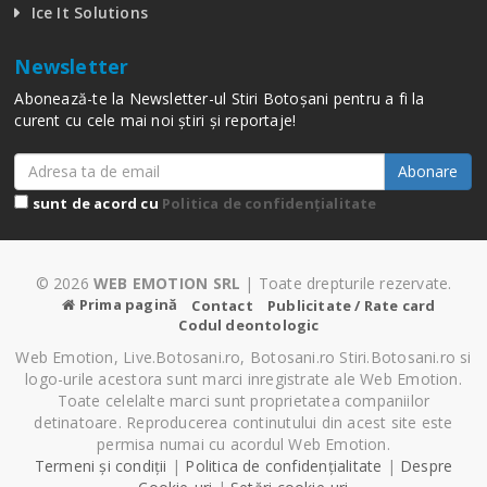
Ice It Solutions
Newsletter
Abonează-te la Newsletter-ul Stiri Botoșani pentru a fi la
curent cu cele mai noi știri și reportaje!
Abonare
sunt de acord cu
Politica de confidențialitate
© 2026
WEB EMOTION SRL
| Toate drepturile rezervate.
Prima pagină
Contact
Publicitate / Rate card
Codul deontologic
Web Emotion, Live.Botosani.ro, Botosani.ro Stiri.Botosani.ro si
logo-urile acestora sunt marci inregistrate ale Web Emotion.
Toate celelalte marci sunt proprietatea companiilor
detinatoare. Reproducerea continutului din acest site este
permisa numai cu acordul Web Emotion.
Termeni și condiții
|
Politica de confidențialitate
|
Despre