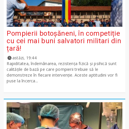
Pompierii botoșăneni, în competiție
cu cei mai buni salvatori militari din
țară!
astăzi, 19:44
Rapiditatea, îndemânarea, rezistența fizică și psihică sunt
calitățile de bază pe care pompierii trebuie să le
demonstreze în fiecare intervenție. Aceste aptitudini vor fi
puse la încerca...