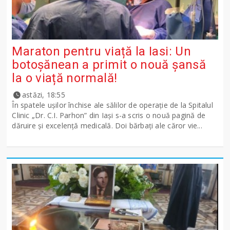
Maraton pentru viață la Iasi: Un
botoșănean a primit o nouă șansă
la o viață normală!
astăzi, 18:55
În spatele ușilor închise ale sălilor de operație de la Spitalul
Clinic „Dr. C.I. Parhon” din Iași s-a scris o nouă pagină de
dăruire și excelență medicală. Doi bărbați ale căror vie...