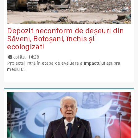
Depozit neconform de deșeuri din
Săveni, Botoșani, închis și
ecologizat!
astăzi, 14:28
Proiectul intră în etapa de evaluare a impactului asupra
mediului.