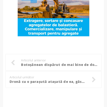
Articolul anterior
Botoșănean dispărut de mai bine de două săptămâni, a plecat și nimeni nu știe nimic!
Articolul următor
Dronă cu o parașută atașată de ea, găsită prăbușită într-o pădure din judeţul Argeş. Autoritățile, în alertă