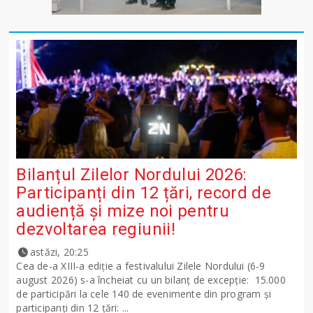
Bilanțul Zilelor Nordului 2026:
Participanți din 12 țări, record de
audiență și mize noi pentru
dezvoltarea regiunii!
astăzi, 20:25
Cea de-a XIII-a ediție a festivalului Zilele Nordului (6-9
august 2026) s-a încheiat cu un bilanț de excepție: 15.000
de participări la cele 140 de evenimente din program și
participanți din 12 țări: ...