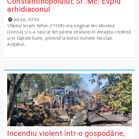
Constantinopolului; Sf. Mc. Evplu
arhidiaconul
astăzi, 07:00
Sfântul Ierarh Nifon (†1508) era originar din Moreea
(Grecia) şi s-a născut din părinţi străluciţi în dreapta credinţă
şi în faptele bune, primind la botez numele Nicolae.
Arătând...
Incendiu violent într-o gospodărie,