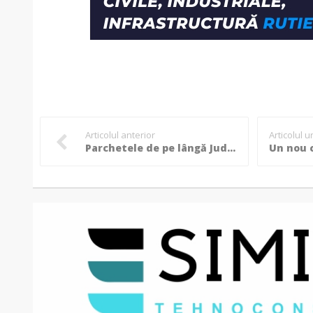
Articolul anterior
Articolul 
Parchetele de pe lângă Judecătoriile Săveni și Dorohoi au trecut sub pază militară