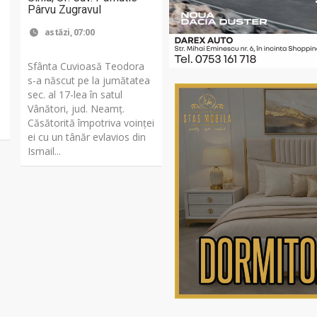
Pârvu Zugravul
astăzi, 07:00
Sfânta Cuvioasă Teodora
s-a născut pe la jumătatea
a
sec. al 17-lea în satul
Vânători, jud. Neamţ.
,
Căsătorită împotriva voinţei
ei cu un tânăr evlavios din
Ismail...