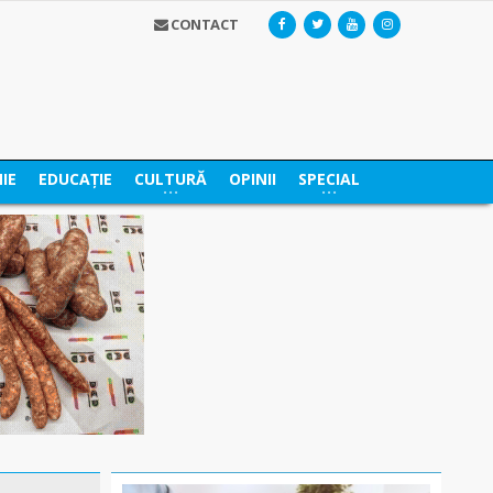
CONTACT
IE
EDUCAȚIE
CULTURĂ
OPINII
SPECIAL