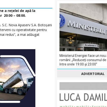
e a reţelei de apă la
 20:00 – 08:00.
ă. S.C. Nova Apaserv S.A. Botoşani
interveni cu operativitate pentru
ât mai redus”, a mai adăugat
Ministerul Energiei face un nou 
români: „Reduceți consumul de e
între orele 19:00 și 23:00”
ADVERTORIAL