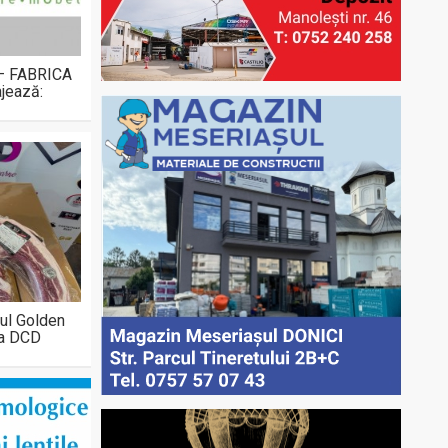
 – FABRICA
jează:
ul Golden
la DCD