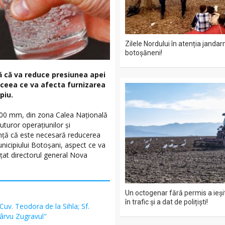
Zilele Nordului în atenția jandar
botoșăneni!
ă că va reduce presiunea apei
, ceea ce va afecta furnizarea
piu.
Ø600 mm, din zona Calea Naţională
uturor operaţiunilor şi
unţă că este necesară reducerea
nicipiului Botoşani, aspect ce va
nțat directorul general Nova
Un octogenar fără permis a ieșit
în trafic și a dat de polițiști!
 Cuv. Teodora de la Sihla; Sf.
Pârvu Zugravul"