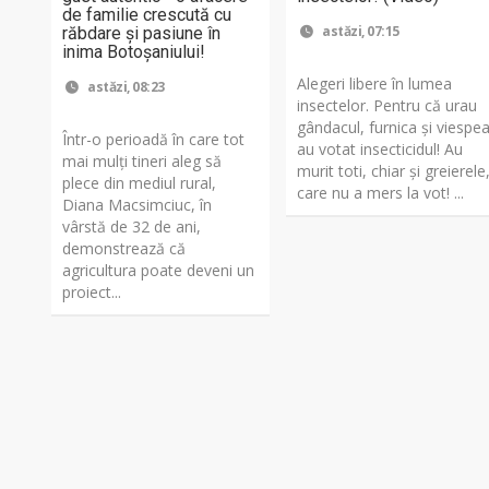
de familie crescută cu
astăzi, 07:15
răbdare și pasiune în
inima Botoșaniului!
Alegeri libere în lumea
astăzi, 08:23
insectelor. Pentru că urau
gândacul, furnica și viespe
Într-o perioadă în care tot
au votat insecticidul! Au
mai mulți tineri aleg să
murit toti, chiar și greierele
plece din mediul rural,
care nu a mers la vot! ...
Diana Macsimciuc, în
vârstă de 32 de ani,
demonstrează că
agricultura poate deveni un
proiect...