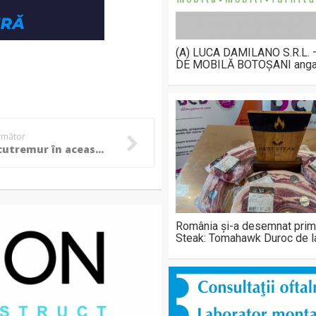
(A) LUCA DAMILANO S.R.L.
DE MOBILĂ BOTOȘANI anga
următor
Un nou cutremur în această dimineață în zona Vrancea
România și-a desemnat prim
Steak: Tomahawk Duroc de 