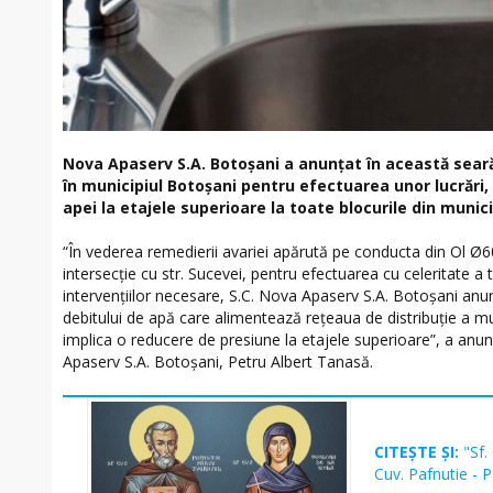
Nova Apaserv S.A. Botoșani a anunțat în această sear
în municipiul Botoșani pentru efectuarea unor lucrări
apei la etajele superioare la toate blocurile din munici
“În vederea remedierii avariei apărută pe conducta din Ol 
intersecţie cu str. Sucevei, pentru efectuarea cu celeritate a t
intervenţiilor necesare, S.C. Nova Apaserv S.A. Botoșani an
debitului de apă care alimentează reţeaua de distribuţie a mu
implica o reducere de presiune la etajele superioare”, a anu
Apaserv S.A. Botoșani, Petru Albert Tanasă.
CITEȘTE ȘI:
"Sf.
Cuv. Pafnutie - 