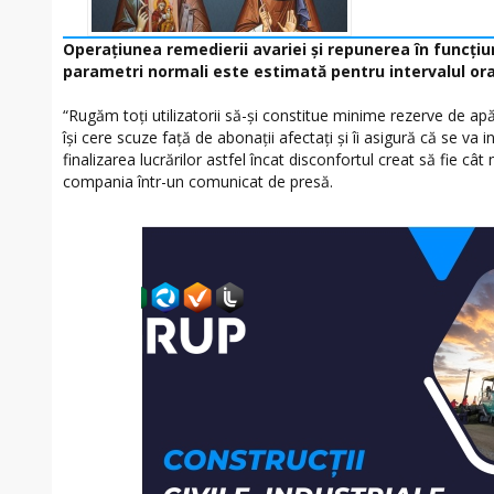
Operaţiunea remedierii avariei şi repunerea în funcţiun
parametri normali este estimată pentru intervalul orar
“Rugăm toţi utilizatorii să-şi constitue minime rezerve de ap
își cere scuze față de abonații afectați și îi asigură că se va 
finalizarea lucrărilor astfel încat disconfortul creat să fie c
compania într-un comunicat de presă.