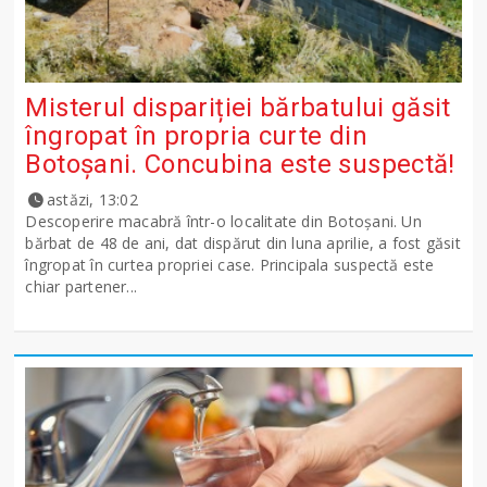
Misterul dispariției bărbatului găsit
îngropat în propria curte din
Botoșani. Concubina este suspectă!
astăzi, 13:02
Descoperire macabră într-o localitate din Botoșani. Un
bărbat de 48 de ani, dat dispărut din luna aprilie, a fost găsit
îngropat în curtea propriei case. Principala suspectă este
chiar partener...