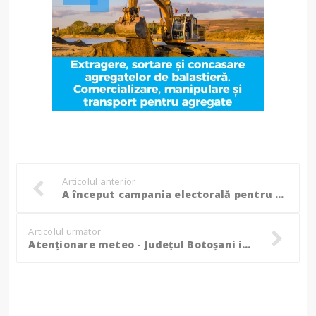
Articolul anterior
A început campania electorală pentru alegerile prezidențiale. 11 candidați doresc să ajungă președintele României!
Articolul următor
Atenționare meteo - Județul Botoșani intră sub avertizare Cod Galben de vânt!