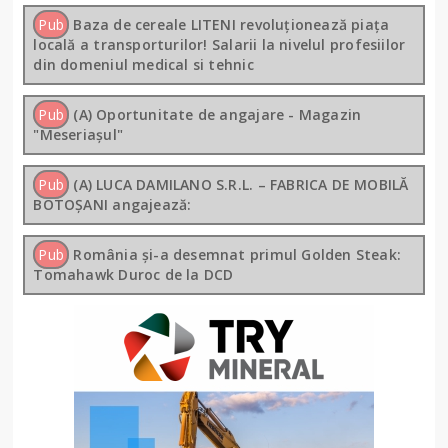
Pub
Baza de cereale LITENI revoluționează piața
locală a transporturilor! Salarii la nivelul profesiilor
din domeniul medical si tehnic
Pub
(A) Oportunitate de angajare - Magazin
"Meseriașul"
Pub
(A) LUCA DAMILANO S.R.L. – FABRICA DE MOBILĂ
BOTOȘANI angajează:
Pub
România și-a desemnat primul Golden Steak:
Tomahawk Duroc de la DCD