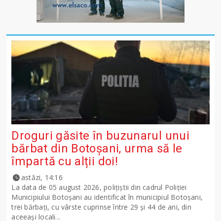
Droguri găsite în buzunarul unui
bărbat din Botoșani, urma să le
împartă cu alții doi!
astăzi, 14:16
La data de 05 august 2026, polițiștii din cadrul Poliției
Municipiului Botoșani au identificat în municipiul Botoșani,
trei bărbați, cu vârste cuprinse între 29 și 44 de ani, din
aceeași locali...