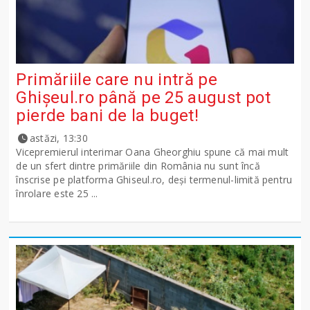
Primăriile care nu intră pe
Ghişeul.ro până pe 25 august pot
pierde bani de la buget!
astăzi, 13:30
Vicepremierul interimar Oana Gheorghiu spune că mai mult
de un sfert dintre primăriile din România nu sunt încă
înscrise pe platforma Ghiseul.ro, deși termenul-limită pentru
înrolare este 25 ...