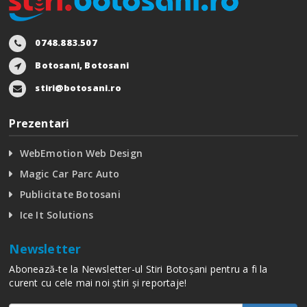
0748.883.507
Botosani, Botosani
stiri@botosani.ro
Prezentari
WebEmotion Web Design
Magic Car Parc Auto
Publicitate Botosani
Ice It Solutions
Newsletter
Abonează-te la Newsletter-ul Stiri Botoșani pentru a fi la
curent cu cele mai noi știri și reportaje!