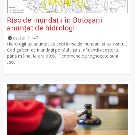
Risc de inundații în Botoșani
anunțat de hidrologi!
astăzi, 11:47
Hidrologii au anunțat că există risc de inundații și au instituit
Cod galben de inundații pe râul Jijia și afluenții acestora,
până mâine, la ora 09:00. Fenomenele prognozate sunt
„scu...