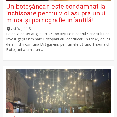
Un botoșănean este condamnat la
închisoare pentru viol asupra unui
minor și pornografie infantilă!
astăzi, 11:31
La data de 05 august 2026, polițiștii din cadrul Serviciului de
Investigații Criminale Botoșani au identificat un tânăr, de 23
de ani, din comuna Drăgușeni, pe numele căruia, Tribunalul
Botoșani a emis un ...