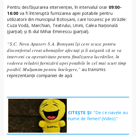
Pentru desfășurarea intervenției, în intervalul orar
09:00-
16:00
va fi întreruptă furnizarea apei potabile pentru
utilizatorii din municipiul Botoșani, care locuiesc pe străzile:
Cuza Vodă, Marchian, Teatrului, Unirii, Calea Națională
(parțial) și B-dul Mihai Eminescu (parțial).
“S.C. Nova Apaserv S.A. Botoșani își cere scuze pentru
disconfortul creat abonaților afectați și îi asigură că se va
interveni cu operativitate pentru finalizarea lucrărilor, în
vederea reluării furnizării apei potabile în cel mai scurt timp
posibil. Mulțumim pentru întelegere,”
au transmis
reprezentanții companiei de apă
CITEȘTE ȘI:
"De ce navele au
nume de femei? (Video)"