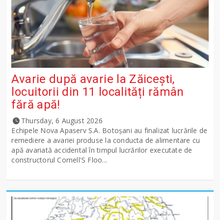
Avarie după avarie la Zăicești,
locuitorii din 11 localități rămân
fără apă!
Thursday, 6 August 2026
Echipele Nova Apaserv S.A. Botoșani au finalizat lucrările de
remediere a avariei produse la conducta de alimentare cu
apă avariată accidental în timpul lucrărilor executate de
constructorul Cornell'S Floo...