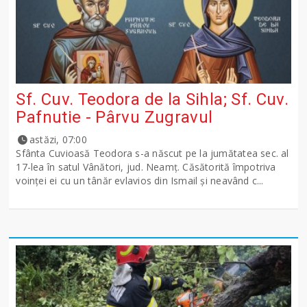
Sf. Cuv. Teodora de la Sihla; Sf. Cuv.
Pafnutie - Pârvu Zugravul
astăzi, 07:00
Sfânta Cuvioasă Teodora s-a născut pe la jumătatea sec. al
17-lea în satul Vânători, jud. Neamţ. Căsătorită împotriva
voinţei ei cu un tânăr evlavios din Ismail şi neavând c...