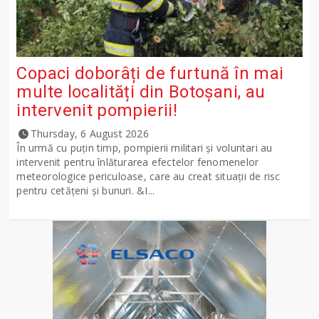
Copaci doborâți de furtună în mai
multe localități din Botoșani, au
intervenit pompierii!
Thursday, 6 August 2026
În urmă cu puțin timp, pompierii militari și voluntari au
intervenit pentru înlăturarea efectelor fenomenelor
meteorologice periculoase, care au creat situații de risc
pentru cetățeni și bunuri. &I...