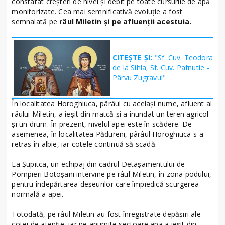
constatat creșteri de nivel și debit pe toate cursurile de apă
monitorizate. Cea mai semnificativă evoluție a fost
semnalată pe
râul Miletin și pe afluenții acestuia.
CITEȘTE ȘI:
"Sf. Cuv. Teodora
de la Sihla; Sf. Cuv. Pafnutie -
Pârvu Zugravul"
În localitatea Horoghiuca, pârâul cu același nume, afluent al
râului Miletin, a ieșit din matcă și a inundat un teren agricol
și un drum. În prezent, nivelul apei este în scădere. De
asemenea, în localitatea Pădureni, pârâul Horoghiuca s-a
retras în albie, iar cotele continuă să scadă.
La Șupitca, un echipaj din cadrul Detașamentului de
Pompieri Botoșani intervine pe râul Miletin, în zona podului,
pentru îndepărtarea deșeurilor care împiedică scurgerea
normală a apei.
Totodată, pe râul Miletin au fost înregistrate depășiri ale
cotei de atenție, iar pe anumite sectoare apa a ieșit din