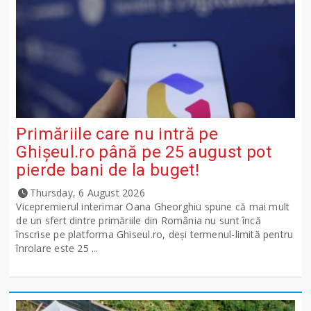
Primăriile care nu intră pe
Ghişeul.ro până pe 25 august pot
pierde bani de la buget!
Thursday, 6 August 2026
Vicepremierul interimar Oana Gheorghiu spune că mai mult
de un sfert dintre primăriile din România nu sunt încă
înscrise pe platforma Ghiseul.ro, deși termenul-limită pentru
înrolare este 25 ...