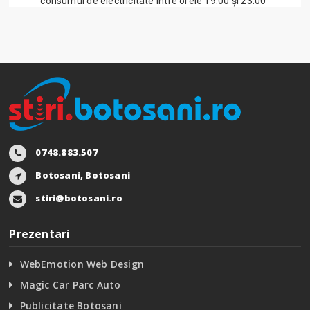
consumul de electricitate între orele 19:00 și 23:00”
0748.883.507
Botosani, Botosani
stiri@botosani.ro
Prezentari
WebEmotion Web Design
Magic Car Parc Auto
Publicitate Botosani