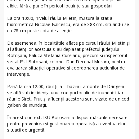
albie, fără a pune în pericol locuințe sau gospodării.
La ora 10:00, nivelul râului Miletin, măsura la stația
hidrometrică Nicolae Bălcescu, era de 388 cm, situându-se
cu 78 cm peste cota de atenție.
De asemenea, în localitățile aflate pe cursul râului Miletin și
al afluenților acestuia s-au deplasat prefectul județului
Botoșani, Raluca Ștefania Curelariu, precum și inspectorul-
șef al ISU Botoșani, colonel Dan Decebal Muraru, pentru
evaluarea situației operative și coordonarea acțiunilor de
intervenție.
Până la ora 12:00, râul Jijia – bazinul amonte de Dângeni –
se află sub incidența unui cod portocaliu de inundații, iar
râurile Siret, Prut și afluenții acestora sunt vizate de un cod
galben de inundații.
În acest context, ISU Botoșani a dispus măsurile necesare
pentru prevenirea și gestionarea operativă a eventualelor
situații de urgență.