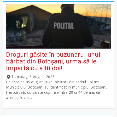
Droguri găsite în buzunarul unui
bărbat din Botoșani, urma să le
împartă cu alții doi!
Thursday, 6 August 2026
La data de 05 august 2026, polițiștii din cadrul Poliției
Municipiului Botoșani au identificat în municipiul Botoșani,
trei bărbați, cu vârste cuprinse între 29 și 44 de ani, din
aceeași locali...