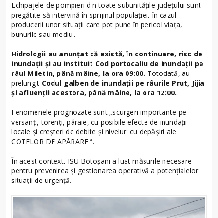
Echipajele de pompieri din toate subunitățile județului sunt
pregătite să intervină în sprijinul populației, în cazul
producerii unor situații care pot pune în pericol viața,
bunurile sau mediul.
Hidrologii au anunțat că există, în continuare, risc de
inundații și au instituit Cod portocaliu de inundații pe
râul Miletin, până mâine, la ora 09:00.
Totodată, au
prelungit
Codul galben de inundații pe râurile Prut, Jijia
și afluenții acestora, până mâine, la ora 12:00.
Fenomenele prognozate sunt „scurgeri importante pe
versanţi, torenţi, pâraie, cu posibile efecte de inundaţii
locale şi creşteri de debite şi niveluri cu depăşiri ale
COTELOR DE APĂRARE ”.
În acest context, ISU Botoșani a luat măsurile necesare
pentru prevenirea și gestionarea operativă a potențialelor
situații de urgență.