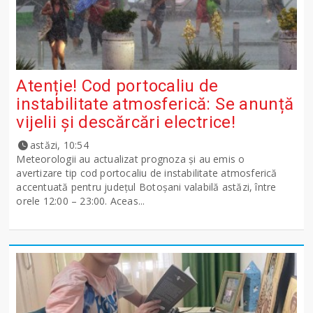
Atenție! Cod portocaliu de
instabilitate atmosferică: Se anunță
vijelii și descărcări electrice!
astăzi, 10:54
Meteorologii au actualizat prognoza și au emis o
avertizare tip cod portocaliu de instabilitate atmosferică
accentuată pentru județul Botoșani valabilă astăzi, între
orele 12:00 – 23:00. Aceas...