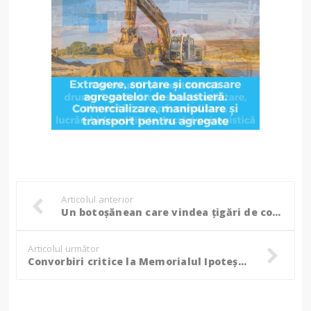
Articolul anterior
Un botoșănean care vindea țigări de contrabandă a fost amendat de jandarmi!
Articolul următor
Convorbiri critice la Memorialul Ipotești cu Ioana Bot și Adrian Tudurachi!