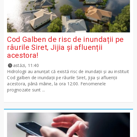
Cod Galben de risc de inundații pe
râurile Siret, Jijia și afluenții
acestora!
astăzi, 11:40
Hidrologii au anunțat că există risc de inundații și au instituit
Cod galben de inundații pe râurile Siret, Jijia și afluenții
acestora, până mâine, la ora 12:00. Fenomenele
prognozate sunt ...