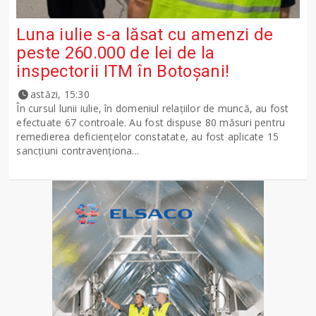
Luna iulie s-a lăsat cu amenzi de
peste 260.000 de lei de la
inspectorii ITM în Botoșani!
astăzi, 15:30
În cursul lunii iulie, în domeniul relațiilor de muncă, au fost
efectuate 67 controale. Au fost dispuse 80 măsuri pentru
remedierea deficiențelor constatate, au fost aplicate 15
sancţiuni contravenționa...