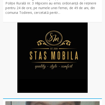
Poliție Rurală nr. 3 Hlipiceni au emis ordonanță de reținere
pentru 24 de ore, pe numele unei femei, de 49 de ani, din
comuna Todireni, cercetată pentr...