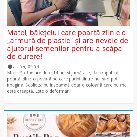
Matei, băiețelul care poartă zilnic o
„armură de plastic” și are nevoie de
ajutorul semenilor pentru a scăpa
de durere!
astăzi, 09:54
Matei Ștefan are doar 14 ani și jumătate, dar trupul lui
poartă zilnic o povară pe care puțini dintre noi și-o pot
imagina. Scolioza nu înseamnă doar o coloană care nu mai
este dreaptă. Este o deformar...