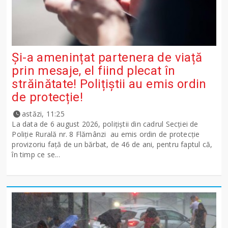
Și-a amenințat partenera de viață
prin mesaje, el fiind plecat în
străinătate! Polițiștii au emis ordin
de protecție!
astăzi, 11:25
La data de 6 august 2026, polițiștii din cadrul Secției de
Poliție Rurală nr. 8 Flămânzi au emis ordin de protecție
provizoriu față de un bărbat, de 46 de ani, pentru faptul că,
în timp ce se...