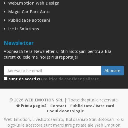
WebEmotion Web Design
Magic Car Parc Auto
Publicitate Botosani
Ice It Solutions
Newsletter
Abonează-te la Newsletter-ul Stiri Botoșani pentru a fi la
curent cu cele mai noi știri și reportaje!
Abonare
sunt de acord cu
Politica de confidențialitate
© 2026
WEB EMOTION SRL
| Toate drepturile rezervate.
Prima pagină
Contact
Publicitate / Rate card
Codul deontologic
Web Emotion, Live.Botosani.ro, Botosani.ro Stiri.Botosani.ro si
logo-urile acestora sunt marci inregistrate ale Web Emotion.