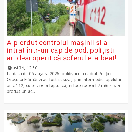
A pierdut controlul mașinii și a
intrat într-un cap de pod, polițiștii
au descoperit că șoferul era beat!
astăzi, 12:30
La data de 06 august 2026, polițiștii din cadrul Poliției
Orașului Flămânzi au fost sesizați prin intermediul apelului
unic 112, cu privire la faptul că, în localitatea Flămânzi s-a
produs un ac...