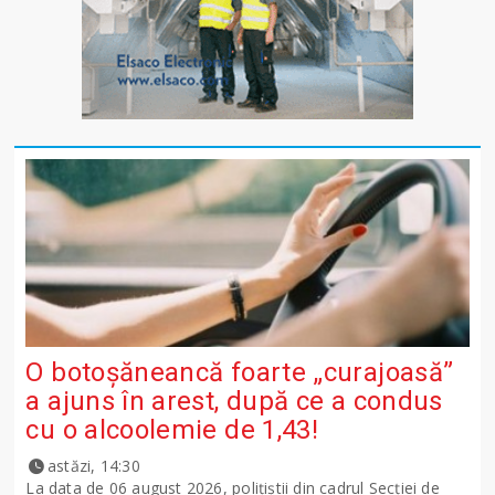
O botoșăneancă foarte „curajoasă”
a ajuns în arest, după ce a condus
cu o alcoolemie de 1,43!
astăzi, 14:30
La data de 06 august 2026, polițiștii din cadrul Secției de