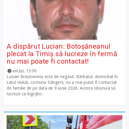
A dispărut Lucian: Botoșăneanul
plecat la Timiș să lucreze în fermă
nu mai poate fi contactat!
astăzi, 13:30
Lucian Brașoveanu este de negăsit. Bărbatul, domiciliat în
satul Hulub, comuna Dângeni, nu a mai putut fi contactat
de familie de pe data de 9 iunie 2026. Acesta obișnuia să
lucreze ca îngrijito...