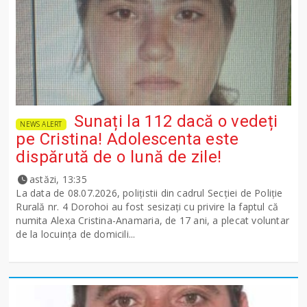
Sunați la 112 dacă o vedeți
NEWS ALERT
pe Cristina! Adolescenta este
dispărută de o lună de zile!
astăzi, 13:35
La data de 08.07.2026, polițistii din cadrul Secției de Poliție
Rurală nr. 4 Dorohoi au fost sesizați cu privire la faptul că
numita Alexa Cristina-Anamaria, de 17 ani, a plecat voluntar
de la locuința de domicili...