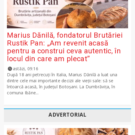
Marius Dănilă, fondatorul Brutăriei
Rustik Pan: „Am revenit acasă
pentru a construi ceva autentic, în
locul din care am plecat”
astăzi, 09:16
După 18 ani petrecuți în Italia, Marius Dănilă a luat una
dintre cele mai importante decizii ale vieții sale: să se
întoarcă acasă, în județul Botoșani. La Dumbrăvița, în
comuna Ibăne...
ADVERTORIAL