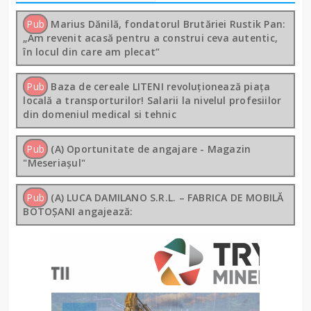
Pub
Marius Dănilă, fondatorul Brutăriei Rustik Pan:
„Am revenit acasă pentru a construi ceva autentic,
în locul din care am plecat”
Pub
Baza de cereale LITENI revoluționează piața
locală a transporturilor! Salarii la nivelul profesiilor
din domeniul medical si tehnic
Pub
(A) Oportunitate de angajare - Magazin
"Meseriașul"
Pub
(A) LUCA DAMILANO S.R.L. – FABRICA DE MOBILĂ
BOTOȘANI angajează: