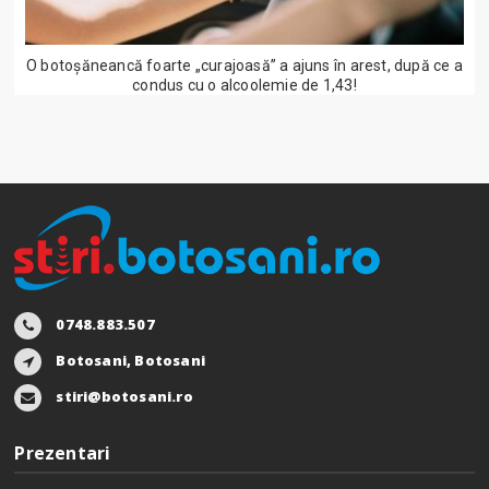
O botoșăneancă foarte „curajoasă” a ajuns în arest, după ce a
condus cu o alcoolemie de 1,43!
0748.883.507
Botosani, Botosani
stiri@botosani.ro
Prezentari