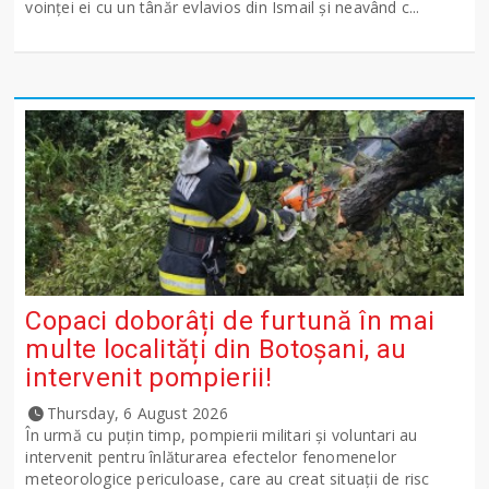
voinţei ei cu un tânăr evlavios din Ismail şi neavând c...
Copaci doborâți de furtună în mai
multe localități din Botoșani, au
intervenit pompierii!
Thursday, 6 August 2026
În urmă cu puțin timp, pompierii militari și voluntari au
intervenit pentru înlăturarea efectelor fenomenelor
meteorologice periculoase, care au creat situații de risc