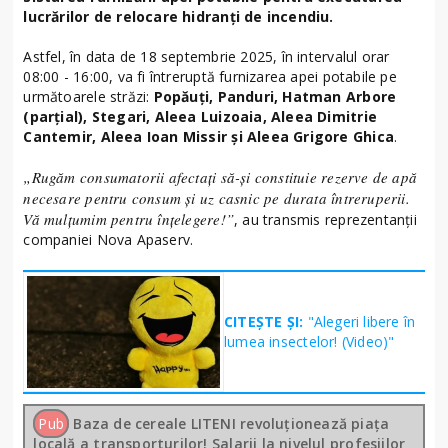
lucrărilor de relocare hidranți de incendiu.
Astfel, în data de 18 septembrie 2025, în intervalul orar
08:00 - 16:00, va fi întreruptă furnizarea apei potabile pe
următoarele străzi:
Popăuți, Panduri, Hatman Arbore
(parțial), Stegari, Aleea Luizoaia, Aleea Dimitrie
Cantemir, Aleea Ioan Missir și Aleea Grigore Ghica
.
„Rugăm consumatorii afectați să-și constituie rezerve de apă
necesare pentru consum și uz casnic pe durata întreruperii.
Vă mulțumim pentru înțelegere!”
, au transmis reprezentanții
companiei Nova Apaserv.
CITEȘTE ȘI:
"Alegeri libere în
lumea insectelor! (Video)"
Pub
Baza de cereale LITENI revoluționează piața
locală a transporturilor! Salarii la nivelul profesiilor