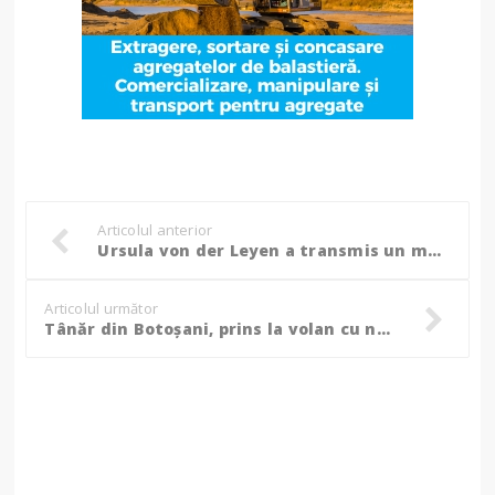
Articolul anterior
Ursula von der Leyen a transmis un mesaj în română: „O amenințare serioasă!”
Articolul următor
Tânăr din Botoșani, prins la volan cu numerele de la mașină expirate!