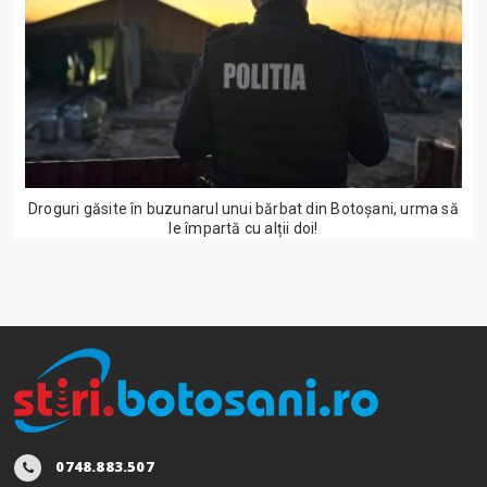
Droguri găsite în buzunarul unui bărbat din Botoșani, urma să
le împartă cu alții doi!
0748.883.507