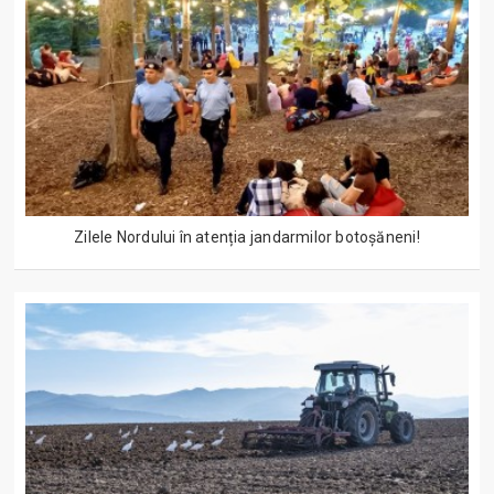
Zilele Nordului în atenția jandarmilor botoșăneni!