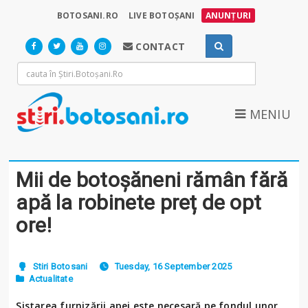
BOTOSANI.RO
LIVE BOTOȘANI
ANUNȚURI
CONTACT
MENIU
Mii de botoșăneni rămân fără
apă la robinete preț de opt
ore!
Stiri Botosani
Tuesday, 16 September 2025
Actualitate
Sistarea furnizării apei este necesară pe fondul unor