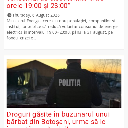
orele 19:00 și 23:00”
Thursday, 6 August 2026
Ministerul Energiei cere din nou populației, companiilor și
instituțiilor publice să reducă voluntar consumul de energie
electrică în intervalul 19:00–23:00, până la 31 august, pe
fondul crizei e...
Droguri găsite în buzunarul unui
bărbat din Botoșani, urma să le