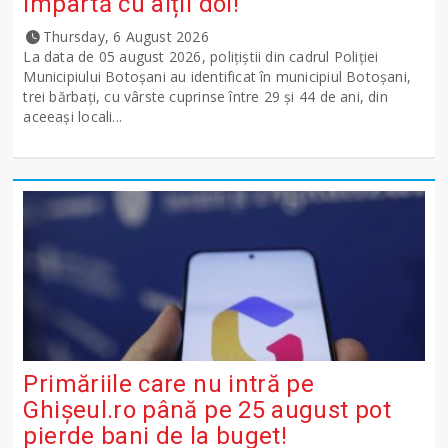
împartă cu alții doi!
Thursday, 6 August 2026
La data de 05 august 2026, polițiștii din cadrul Poliției
Municipiului Botoșani au identificat în municipiul Botoșani,
trei bărbați, cu vârste cuprinse între 29 și 44 de ani, din
aceeași locali...
Primăriile care nu intră pe
Ghişeul.ro până pe 25 august pot
pierde bani de la buget!