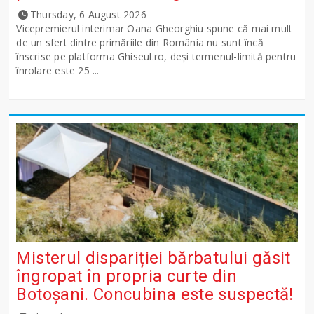
Thursday, 6 August 2026
Vicepremierul interimar Oana Gheorghiu spune că mai mult
de un sfert dintre primăriile din România nu sunt încă
înscrise pe platforma Ghiseul.ro, deși termenul-limită pentru
înrolare este 25 ...
Misterul dispariției bărbatului găsit
îngropat în propria curte din
Botoșani. Concubina este suspectă!