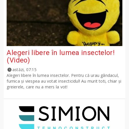
Alegeri libere în lumea insectelor!
(Video)
astăzi, 07:15
Alegeri libere în lumea insectelor. Pentru că urau gândacul,
furnica și viespea au votat insecticidul! Au murit toti, chiar și
greierele, care nu a mers la vot!