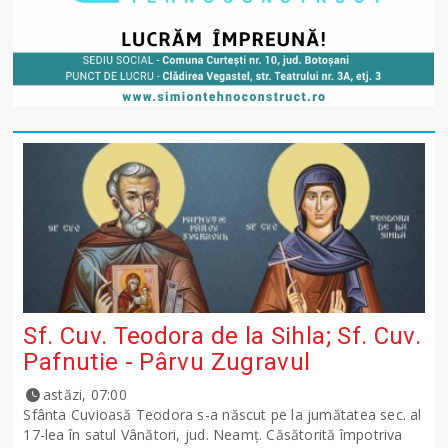
Sf. Cuv. Teodora de la Sihla; Sf. Cuv.
Pafnutie - Pârvu Zugravul
astăzi, 07:00
Sfânta Cuvioasă Teodora s-a născut pe la jumătatea sec. al
17-lea în satul Vânători, jud. Neamţ. Căsătorită împotriva