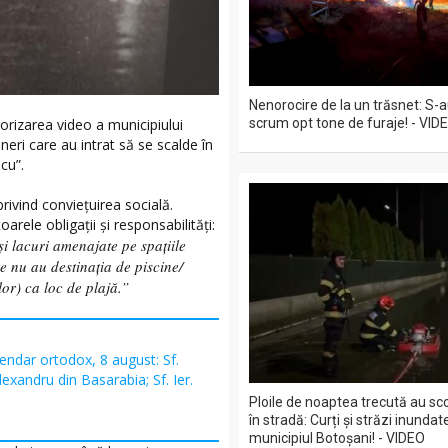
Nenorocire de la un trăsnet: S-
itorizarea video a municipiului
scrum opt tone de furaje! - VID
neri care au intrat să se scalde în
cu”.
rivind conviețuirea socială.
arele obligații și responsabilități:
și lacuri amenajate pe spațiile
re nu au destinația de piscine/
or) ca loc de plajă.”
endar ortodox, 8 august: Sf.
exandru din Basarabia; Sf. Ier.
Ploile de noaptea trecută au sc
în stradă: Curți și străzi inundate
municipiul Botoșani! - VIDEO