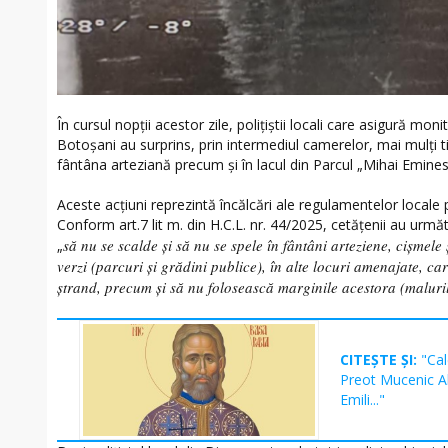
În cursul nopții acestor zile, polițiștii locali care asigură mon
Botoșani au surprins, prin intermediul camerelor, mai mulți ti
fântâna arteziană precum și în lacul din Parcul „Mihai Emines
Aceste acțiuni reprezintă încălcări ale regulamentelor locale p
Conform art.7 lit m. din H.C.L. nr. 44/2025, cetățenii au următo
să nu se scalde și să nu se spele în fântâni arteziene, cișmele 
„
verzi (parcuri și grădini publice), în alte locuri amenajate, ca
ștrand, precum și să nu folosească marginile acestora (maluril
CITEȘTE ȘI:
"Cal
Preot Mucenic Al
Emili..."