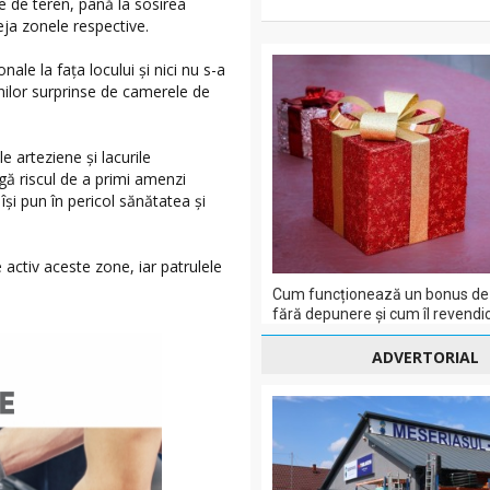
le de teren, până la sosirea
eja zonele respective.
ale la fața locului și nici nu s-a
inilor surprinse de camerele de
e arteziene și lacurile
gă riscul de a primi amenzi
își pun în pericol sănătatea și
activ aceste zone, iar patrulele
Cum funcționează un bonus de 
fără depunere și cum îl revendic
ADVERTORIAL