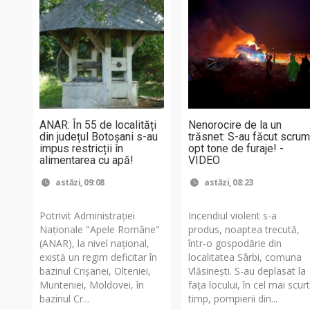
ANAR: În 55 de localități
Nenorocire de la un
din județul Botoșani s-au
trăsnet: S-au făcut scru
impus restricții în
opt tone de furaje! -
alimentarea cu apă!
VIDEO
astăzi, 09:08
astăzi, 08:23
Potrivit Administraţiei
Incendiul violent s-a
Naţionale "Apele Române"
produs, noaptea trecută,
(ANAR), la nivel naţional,
într-o gospodărie din
există un regim deficitar în
localitatea Sârbi, comuna
bazinul Crişanei, Olteniei,
Vlăsinești. S-au deplasat la
Munteniei, Moldovei, în
fața locului, în cel mai scur
bazinul Cr...
timp, pompierii din...