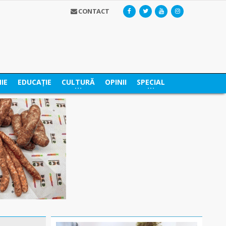
CONTACT
IE
EDUCAȚIE
CULTURĂ
OPINII
SPECIAL