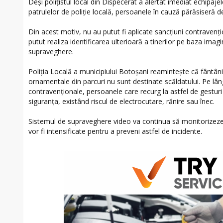
Deși polițistul local din Dispecerat a alertat imediat echipaje
patrulelor de poliție locală, persoanele în cauză părăsiseră d
Din acest motiv, nu au putut fi aplicate sancțiuni contravențion
putut realiza identificarea ulterioară a tinerilor pe baza imag
supraveghere.
Poliția Locală a municipiului Botoșani reamintește că fântânil
ornamentale din parcuri nu sunt destinate scăldatului. Pe lân
contravenționale, persoanele care recurg la astfel de gesturi 
siguranța, existând riscul de electrocutare, rănire sau înec.
Sistemul de supraveghere video va continua să monitorizeze 
vor fi intensificate pentru a preveni astfel de incidente.