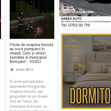
Ploile de noaptea trecută
m
au scos pompierii în
stradă: Curți și străzi
inundate în municipiul
Botoșani! - VIDEO
astăzi, 08:15
În urma precipitațiilor
abundente înregistrate
noaptea trecută, opt
gospodării de pe strada
Pod de Piatră, din
t
municipiul Botoșani, au