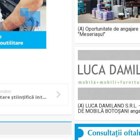
(A) Oportunitate de angajare
"Meseriașul"
următor
Manifestare științifică internațională dedicată sectorului ovin și caprin, organizată la Botoșani!
(A) LUCA DAMILANO S.R.L.
DE MOBILĂ BOTOȘANI anga