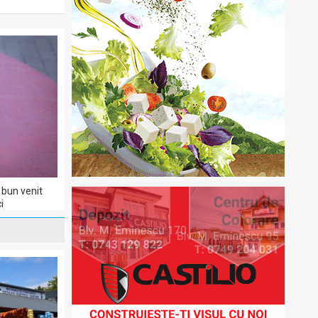
bun venit
i