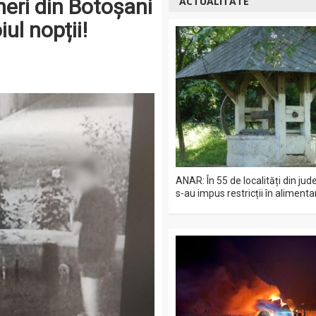
neri din Botoșani
ACTUALITATE
ul nopții!
ANAR: În 55 de localități din jud
s-au impus restricții în aliment