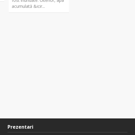
fost inundate. Ulterior, apa
acumulată &icir...
Prezentari