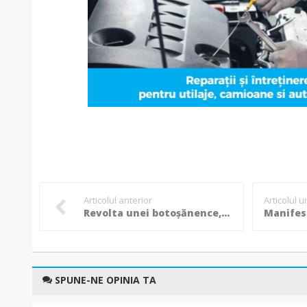
Articolul anterior
Articolul 
Revolta unei botoșănence, studente în Iași, după călătoriile cu trenul la 35 de grade: „RUȘINE, REGIO!”
SPUNE-NE OPINIA TA