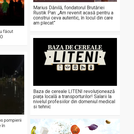
Marius Dănilă, fondatorul Brutăriei
Rustik Pan: „Am revenit acasă pentru a
construi ceva autentic, în locul din care
am plecat”
au făcut
EO
Baza de cereale LITENI revoluționează
piața locală a transporturilor! Salarii la
nivelul profesiilor din domeniul medical
si tehnic
os pompierii
 în