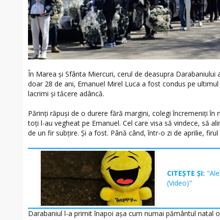
În Marea și Sfânta Miercuri, cerul de deasupra Darabaniului 
doar 28 de ani, Emanuel Mirel Luca a fost condus pe ultimu
lacrimi și tăcere adâncă.
Părinți răpuși de o durere fără margini, colegi încremeniți în 
toți l-au vegheat pe Emanuel. Cel care visa să vindece, să ali
de un fir subțire. Și a fost. Până când, într-o zi de aprilie, firul
CITEȘTE ȘI:
"Ale
(Video)"
Darabaniul l-a primit înapoi așa cum numai pământul natal o 