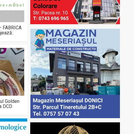
 – FABRICA
jează:
ul Golden
la DCD