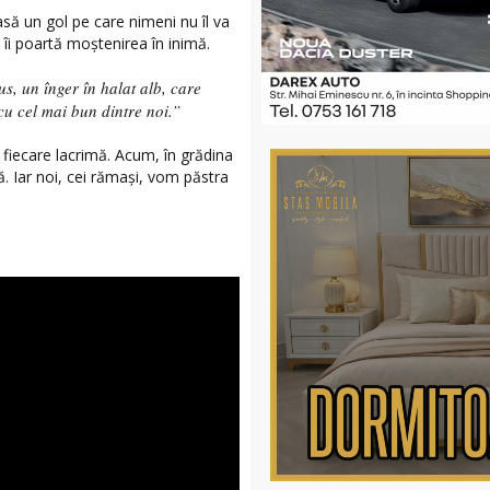
să un gol pe care nimeni nu îl va
 îi poartă moștenirea în inimă.
us, un înger în halat alb, care
cu cel mai bun dintre noi.”
 fiecare lacrimă. Acum, în grădina
ă. Iar noi, cei rămași, vom păstra