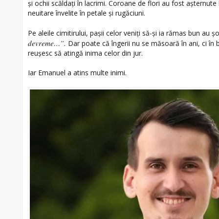
și ochii scăldați în lacrimi. Coroane de flori au fost așternute
neuitare învelite în petale și rugăciuni.
Pe aleile cimitirului, pașii celor veniți să-și ia rămas bun au 
devreme…”.
Dar poate că îngerii nu se măsoară în ani, ci în b
reușesc să atingă inima celor din jur.
Iar Emanuel a atins multe inimi.