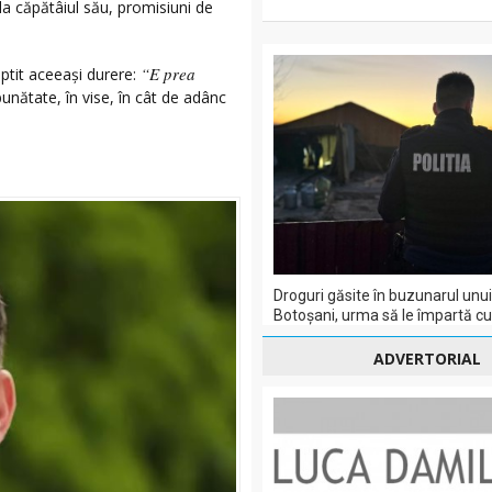
 la căpătâiul său, promisiuni de
“E prea
șoptit aceeași durere:
unătate, în vise, în cât de adânc
Droguri găsite în buzunarul unui
Botoșani, urma să le împartă cu a
ADVERTORIAL