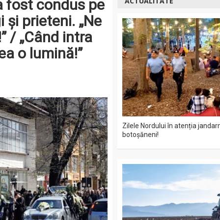
a fost condus pe
ACTUALITATE
 și prieteni. „Ne
” / „Când intra
ea o lumină!”
Zilele Nordului în atenția jandar
botoșăneni!