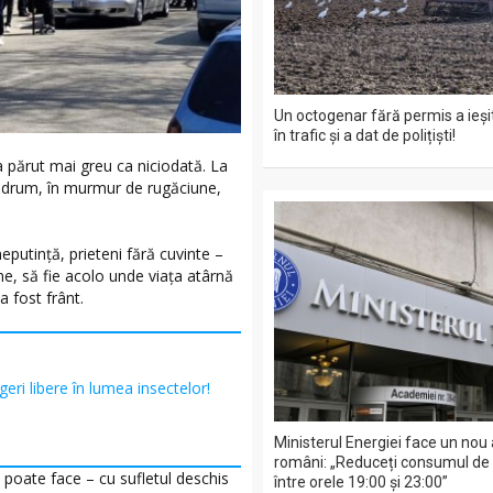
Un octogenar fără permis a ieșit
în trafic și a dat de polițiști!
a părut mai greu ca niciodată. La
l drum, în murmur de rugăciune,
neputință, prieteni fără cuvinte –
ne, să fie acolo unde viața atârnă
 a fost frânt.
geri libere în lumea insectelor!
Ministerul Energiei face un nou 
români: „Reduceți consumul de e
poate face – cu sufletul deschis
între orele 19:00 și 23:00”