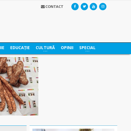
CONTACT
IE
EDUCAȚIE
CULTURĂ
OPINII
SPECIAL