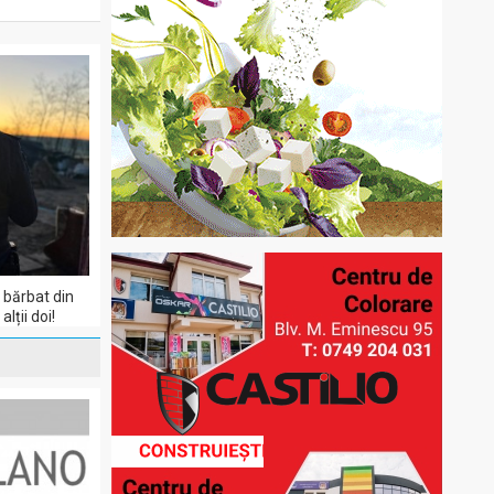
 bărbat din
lții doi!