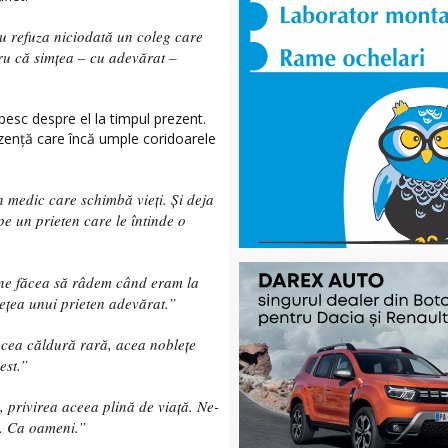
 nu refuza niciodată un coleg care
tru că simțea – cu adevărat –
rbesc despre el la timpul prezent.
ezență care încă umple coridoarele
n medic care schimbă vieți. Și deja
pe un prieten care le întinde o
, ne făcea să râdem când eram la
rețea unui prieten adevărat.”
acea căldură rară, acea noblețe
est.”
 privirea aceea plină de viață. Ne-
i. Ca oameni.”