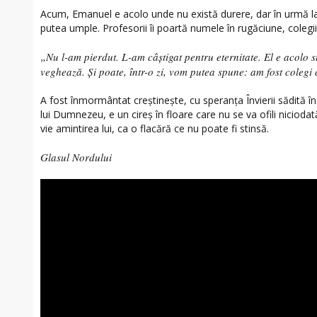
Acum, Emanuel e acolo unde nu există durere, dar în urmă la
putea umple. Profesorii îi poartă numele în rugăciune, colegii
„Nu l-am pierdut. L-am câștigat pentru eternitate. El e acolo s
veghează. Și poate, într-o zi, vom putea spune: am fost colegi 
A fost înmormântat creștinește, cu speranța Învierii sădită în
lui Dumnezeu, e un cireș în floare care nu se va ofili niciodat
vie amintirea lui, ca o flacără ce nu poate fi stinsă.
Glasul Nordului