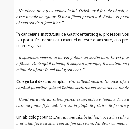
„Ne uimea pe toți cu modestia lui. Oricât ar fi fost de obosit,
avea nevoie de ajutor. Și nu o făcea pentru a fi lăudat, ci pen
chemarea de a face bine.”
În cancelaria Institutului de Gastroenterologie, profesorii vo
Nu pot altfel. Pentru că Emanuel nu este o amintire, ci o pr
cu energia sa.
„Îi spuneam mereu: tu nu vei fi doar un medic bun. Tu vei fi u
o făcea. Pacienții îl iubeau, îl simțeau aproape, îl ascultau ca 
mână de ajutor în cel mai greu ceas.”
„Era sufletul nostru. Ne încuraja
Colegii lui îl descriu simplu:
capătul puterilor. Știa să îmbine seriozitatea meseriei cu tand
„Când intra într-un salon, parcă se aprindea o lumină. Avea 
care nu poate fi jucată. O avea în ființă, în privire, în fiecare g
„Ne rămâne zâmbetul lui, vocea lui calmă,
Un alt coleg spune:
a învățat, fără să știe, cum să fim mai buni. Nu doar ca medic