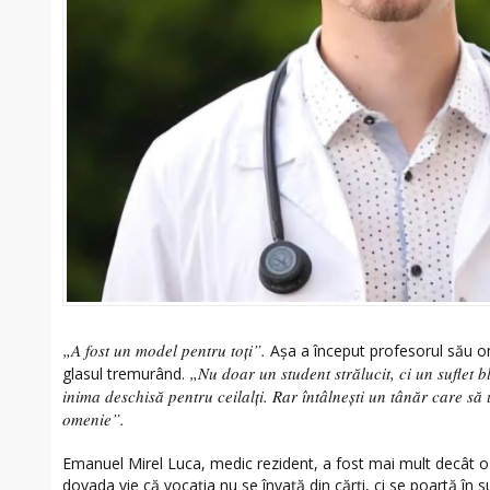
„A fost un model pentru toți”.
Așa a început profesorul său oma
„Nu doar un student strălucit, ci un suflet 
glasul tremurând.
inima deschisă pentru ceilalți. Rar întâlnești un tânăr care să u
omenie”.
Emanuel Mirel Luca, medic rezident, a fost mai mult decât o s
dovada vie că vocația nu se învață din cărți, ci se poartă în su