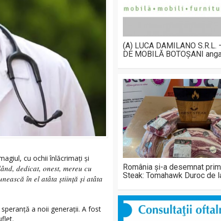
(A) LUCA DAMILANO S.R.L.
DE MOBILĂ BOTOȘANI anga
giul, cu ochii înlăcrimați și
România și-a desemnat prim
blând, dedicat, onest, mereu cu
Steak: Tomahawk Duroc de 
nească în el atâta știință și atâta
peranță a noii generații. A fost
flet.