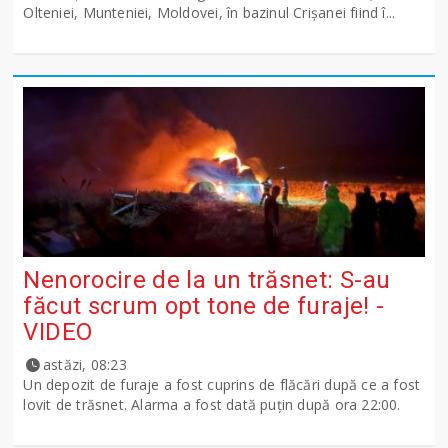
Olteniei, Munteniei, Moldovei, în bazinul Crişanei fiind î...
Nenorocire de la un trăsnet: S-au
făcut scrum opt tone de furaje! -
VIDEO
astăzi, 08:23
Un depozit de furaje a fost cuprins de flăcări după ce a fost
lovit de trăsnet. Alarma a fost dată puțin după ora 22:00.