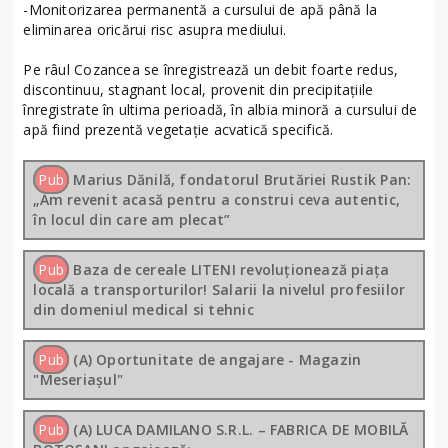
-Monitorizarea permanentă a cursului de apă până la
eliminarea oricărui risc asupra mediului.
Pe râul Cozancea se înregistrează un debit foarte redus,
discontinuu, stagnant local, provenit din precipitațiile
înregistrate în ultima perioadă, în albia minoră a cursului de
apă fiind prezentă vegetație acvatică specifică.
Pub
Marius Dănilă, fondatorul Brutăriei Rustik Pan:
„Am revenit acasă pentru a construi ceva autentic,
în locul din care am plecat”
Pub
Baza de cereale LITENI revoluționează piața
locală a transporturilor! Salarii la nivelul profesiilor
din domeniul medical si tehnic
Pub
(A) Oportunitate de angajare - Magazin
"Meseriașul"
Pub
(A) LUCA DAMILANO S.R.L. – FABRICA DE MOBILĂ