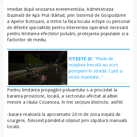
Imediat după sesizarea evenimentului, Administrația
Bazinală de Apă Prut-Bârlad, prin Sistemul de Gospodărire
a Apelor Botoșani, a trimis la fața locului echipe cu personal
de diferite specialități pentru intervenția operativă necesară
pentru limitarea efectelor poluării, protejarea populației și a
factorilor de mediu.
CITEȘTE ȘI:
"Ploile de
noaptea trecută au scos
pompierii în stradă: Curți și
străzi inundate..."
Pentru limitarea propagării poluantului s-a procedat la
bararea provizorie, locală, a sectorului afectat al albiei
minore a râului Cozancea, în trei secțiuni distincte, astfel:
-barare realizată la aproximativ 20 m de zona inițială de
scurgere, folosind pământul obținut prin săpătură manuală
locală;