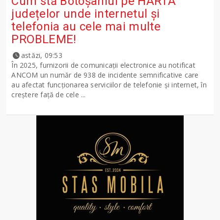
Cum stă Botoșaniul pe HARTA
județelor unde internetul și
telefonia au cele mai multe
PROBLEME!
astăzi, 09:53
În 2025, furnizorii de comunicații electronice au notificat
ANCOM un număr de 938 de incidente semnificative care
au afectat funcționarea serviciilor de telefonie și internet, în
creștere față de cele ...