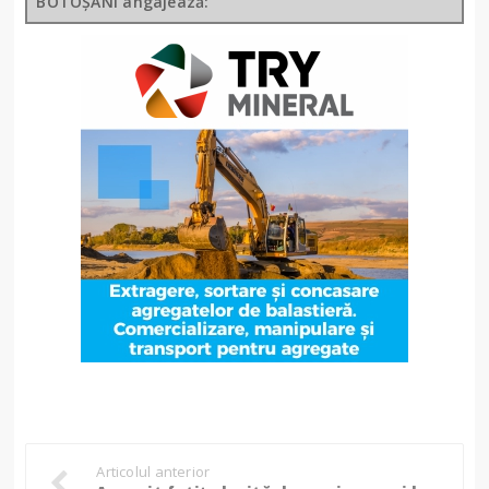
BOTOȘANI angajează:
Articolul anterior