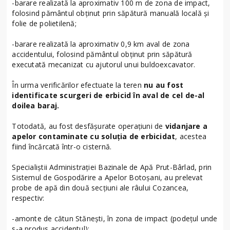
-barare realizată la aproximativ 100 m de zona de impact,
folosind pământul obținut prin săpătură manuală locală și
folie de polietilenă;
-barare realizată la aproximativ 0,9 km aval de zona
accidentului, folosind pământul obținut prin săpătură
executată mecanizat cu ajutorul unui buldoexcavator.
În urma verificărilor efectuate la teren
nu au fost
identificate scurgeri de erbicid în aval de cel de-al
doilea baraj.
Totodată, au fost desfășurate operațiuni de
vidanjare a
apelor contaminate cu soluția de erbicidat
, acestea
fiind încărcată într-o cisternă.
Specialiștii Administrației Bazinale de Apă Prut-Bârlad, prin
Sistemul de Gospodărire a Apelor Botoșani, au prelevat
probe de apă din două secțiuni ale râului Cozancea,
respectiv:
-amonte de cătun Stănești, în zona de impact (podețul unde
s-a produs accidentul);