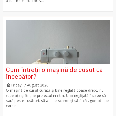
a dat mulți slujitori v...
Cum întreții o mașină de cusut ca
începător?
Friday, 7 August 2026
O mașină de cusut curată și bine reglată coase drept, nu
rupe ața și îți ține proiectul în ritm. Una neglijată începe să
sară peste cusături, să adune scame și să facă zgomote pe
care n...