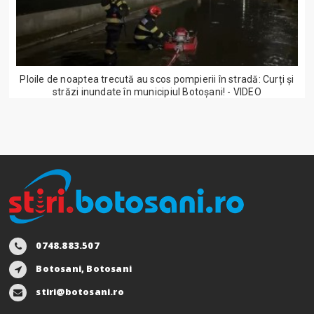
Ploile de noaptea trecută au scos pompierii în stradă: Curți și
străzi inundate în municipiul Botoșani! - VIDEO
0748.883.507
Botosani, Botosani
stiri@botosani.ro