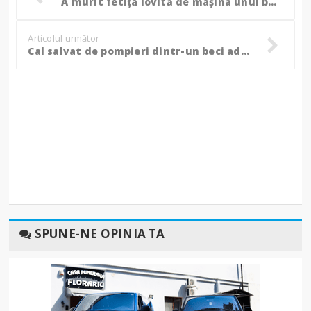
A murit fetița lovită de mașina unui botoșănean în Bistrița!
Articolul următor
Cal salvat de pompieri dintr-un beci adânc de peste doi metri! - FOTO
SPUNE-NE OPINIA TA