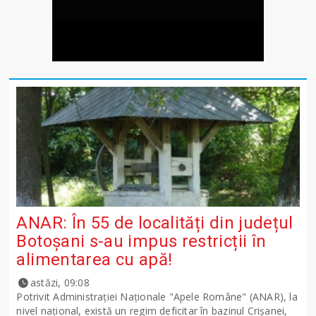
ANAR: În 55 de localități din județul
Botoșani s-au impus restricții în
alimentarea cu apă!
astăzi, 09:08
Potrivit Administraţiei Naţionale "Apele Române" (ANAR), la
nivel naţional, există un regim deficitar în bazinul Crişanei,