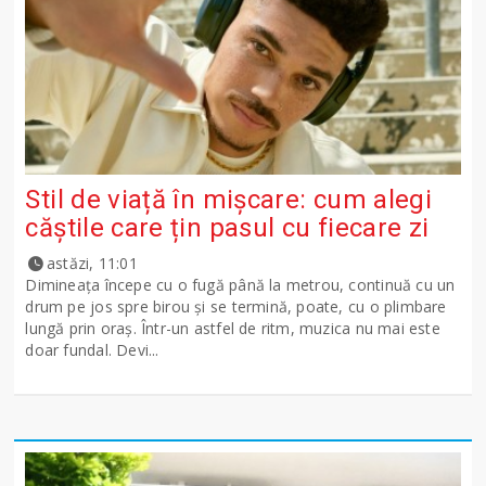
Stil de viață în mișcare: cum alegi
căștile care țin pasul cu fiecare zi
astăzi, 11:01
Dimineața începe cu o fugă până la metrou, continuă cu un
drum pe jos spre birou și se termină, poate, cu o plimbare
lungă prin oraș. Într-un astfel de ritm, muzica nu mai este
doar fundal. Devi...