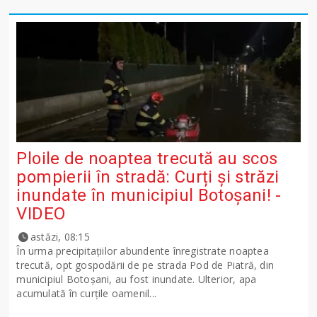
Ploile de noaptea trecută au scos
pompierii în stradă: Curți și străzi
inundate în municipiul Botoșani! -
VIDEO
astăzi, 08:15
În urma precipitațiilor abundente înregistrate noaptea
trecută, opt gospodării de pe strada Pod de Piatră, din
municipiul Botoșani, au fost inundate. Ulterior, apa
acumulată în curțile oamenil...