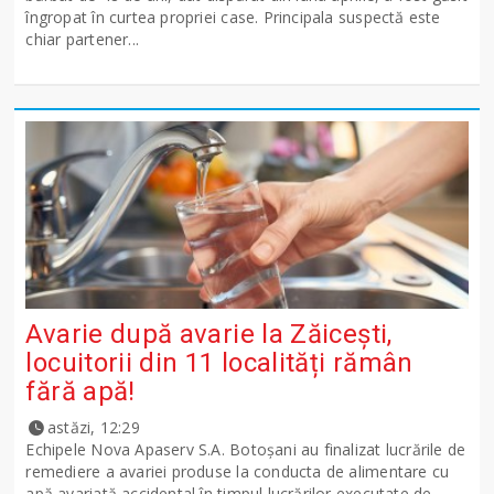
îngropat în curtea propriei case. Principala suspectă este
chiar partener...
Avarie după avarie la Zăicești,
locuitorii din 11 localități rămân
fără apă!
astăzi, 12:29
Echipele Nova Apaserv S.A. Botoșani au finalizat lucrările de
remediere a avariei produse la conducta de alimentare cu
apă avariată accidental în timpul lucrărilor executate de