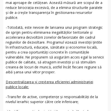
mai aproape de cetățean. Această măsură are scopul de a
reduce birocrația excesivă, de a elimina structurile paralele
și de a crește transparența în gestionarea resurselor
publice.
-Totodată, este nevoie de lansarea unui program strategic
de sprijin pentru eliminarea inegalităților teritoriale și
accelerarea dezvoltării zonelor defavorizate din cadrul
regiunilor de dezvoltare. Programul vizează investiții țintite
în infrastructură, educație, sănătate și economie locală,
pentru a crea oportunități concrete în comunitățile
vulnerabile. Ne propunem să asigurăm acces egal la servicii
publice de calitate, să atragem investiții și să stimulăm
crearea de locuri de muncă, astfel încât fiecare regiune să
aibă șansa unui viitor prosper.
Descentralizarea și creșterea eficienței administrației
publice locale:
-Transfer de active, competențe și responsabilități de la
nivelul ierarhic superior către cele inferioare;