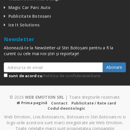
Magic Car Parc Auto
Publicitate Botosani
Ice It Solutions
Newsletter
Abonează-te la Newsletter-ul Stiri Botoșani pentru a fi la
curent cu cele mai noi știri și reportaje!
Abonare
sunt de acord cu
Politica de confidențialitate
© 2026
WEB EMOTION SRL
| Toate drepturile rezervate.
Prima pagină
Contact
Publicitate / Rate card
Codul deontologic
Web Emotion, Live.Botosani.ro, Botosani.ro Stiri.Botosani.ro si
logo-urile acestora sunt marci inregistrate ale Web Emotion.
Toate celelalte marci sunt proprietatea companiilor