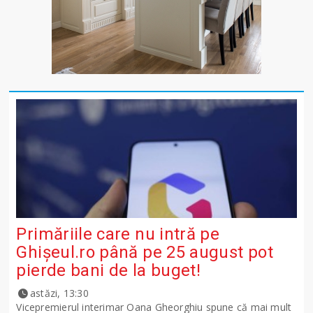
Primăriile care nu intră pe
Ghişeul.ro până pe 25 august pot
pierde bani de la buget!
astăzi, 13:30
Vicepremierul interimar Oana Gheorghiu spune că mai mult