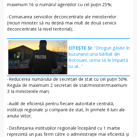
maximum 16 și numărul agențiilor cu cel puțin 25%;
-Comasarea serviciilor deconcentrate ale ministerelor
(niciun minister să nu dețină mai mult de două servicii
deconcentrate la nivel teritorial);
CITEȘTE ȘI:
"Droguri găsite în
buzunarul unui bărbat din
Botoșani, urma să le împartă
cu al..."
-Reducerea numărului de secretari de stat cu cel puțin 50%.
Regula de maximum 2 secretari de stat/minister/maximum
3 la ministerele mari;
-Audit de eficiență pentru fiecare autoritate centrală,
instituții regionale și companii de stat, în primele 6 luni ale
anului viitor;
-Desființarea instituțiilor regionale începând cu 1 martie
reprezintă un pas ferm către o administrație mai eficientă și