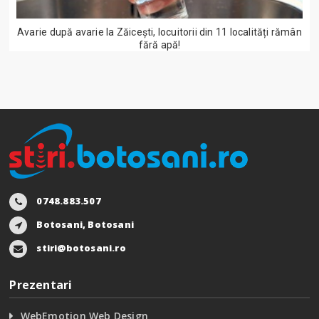
Avarie după avarie la Zăicești, locuitorii din 11 localități rămân
fără apă!
0748.883.507
Botosani, Botosani
stiri@botosani.ro
Prezentari
WebEmotion Web Design