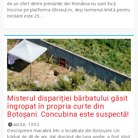
de un sfert dintre primăriile din România nu sunt încă
înscrise pe platforma Ghiseul.ro, deși termenul-limită pentru
înrolare este 25 ...
Misterul dispariției bărbatului găsit
îngropat în propria curte din
Botoșani. Concubina este suspectă!
astăzi, 13:02
Descoperire macabră într-o localitate din Botoșani. Un
bărbat de 48 de ani, dat dispărut din luna aprilie, a fost găsit