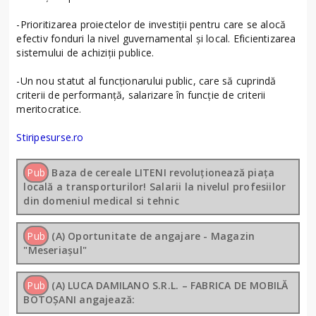
-Prioritizarea proiectelor de investiții pentru care se alocă
efectiv fonduri la nivel guvernamental și local. Eficientizarea
sistemului de achiziții publice.
-Un nou statut al funcționarului public, care să cuprindă
criterii de performanță, salarizare în funcție de criterii
meritocratice.
Stiripesurse.ro
Pub
Baza de cereale LITENI revoluționează piața
locală a transporturilor! Salarii la nivelul profesiilor
din domeniul medical si tehnic
Pub
(A) Oportunitate de angajare - Magazin
"Meseriașul"
Pub
(A) LUCA DAMILANO S.R.L. – FABRICA DE MOBILĂ
BOTOȘANI angajează: