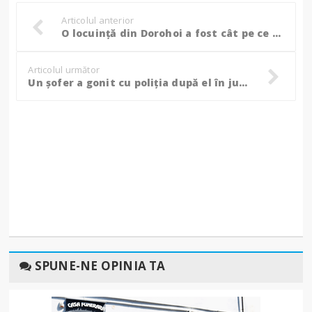
Articolul anterior
O locuință din Dorohoi a fost cât pe ce să se facă scrum, vecinii au chemat pompierii! (foto)
Articolul următor
Un șofer a gonit cu poliția după el în jur de 50 de km și a sperat că și-a pierdut urma la Dersca!
SPUNE-NE OPINIA TA