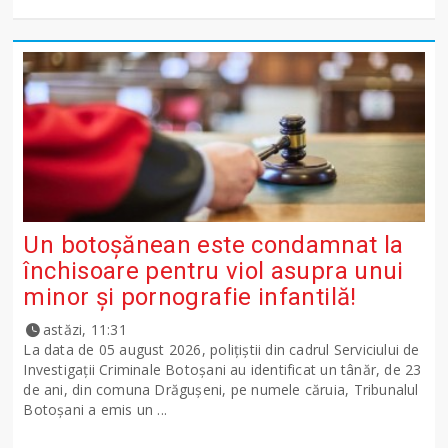
Un botoșănean este condamnat la
închisoare pentru viol asupra unui
minor și pornografie infantilă!
astăzi, 11:31
La data de 05 august 2026, polițiștii din cadrul Serviciului de
Investigații Criminale Botoșani au identificat un tânăr, de 23
de ani, din comuna Drăgușeni, pe numele căruia, Tribunalul
Botoșani a emis un ...