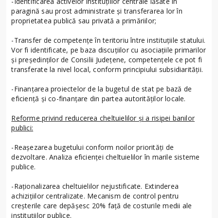
-Identificarea activelor instituțiilor centrale lăsate în
paragină sau prost administrate și transferarea lor în
proprietatea publică sau privată a primăriilor;
-Transfer de competențe în teritoriu între instituțiile statului.
Vor fi identificate, pe baza discuțiilor cu asociațiile primarilor
și președinților de Consilii Județene, competențele ce pot fi
transferate la nivel local, conform principiului subsidiarității.
-Finanțarea proiectelor de la bugetul de stat pe bază de
eficiență și co-finanțare din partea autorităților locale.
Reforme privind reducerea cheltuielilor și a risipei banilor
publici:
-Reașezarea bugetului conform noilor priorități de
dezvoltare. Analiza eficienței cheltuielilor în marile sisteme
publice.
-Raționalizarea cheltuielilor nejustificate. Extinderea
achizițiilor centralizate. Mecanism de control pentru
creșterile care depășesc 20% față de costurile medii ale
instituțiilor publice.