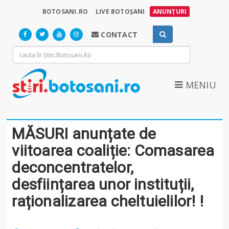
BOTOSANI.RO
LIVE BOTOȘANI
ANUNȚURI
CONTACT
MENIU
MĂSURI anunțate de
viitoarea coaliție: Comasarea
deconcentratelor,
desființarea unor instituții,
raționalizarea cheltuielilor! !