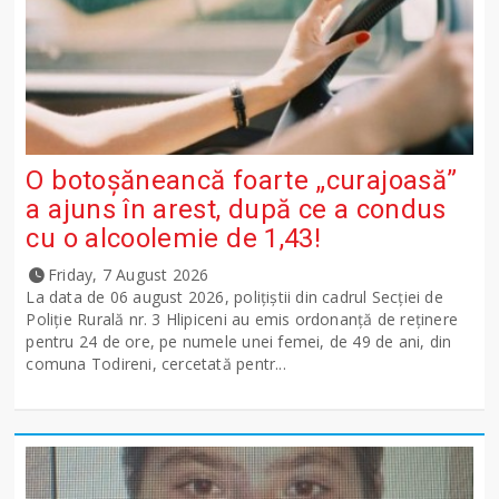
O botoșăneancă foarte „curajoasă”
a ajuns în arest, după ce a condus
cu o alcoolemie de 1,43!
Friday, 7 August 2026
La data de 06 august 2026, polițiștii din cadrul Secției de
Poliție Rurală nr. 3 Hlipiceni au emis ordonanță de reținere
pentru 24 de ore, pe numele unei femei, de 49 de ani, din
comuna Todireni, cercetată pentr...