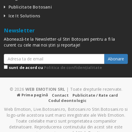
Publicitate Botosani
Ice It Solutions
Newsletter
Abonează-te la Newsletter-ul Stiri Botoșani pentru a fi la
curent cu cele mai noi știri și reportaje!
Abonare
sunt de acord cu
Politica de confidențialitate
© 2026
WEB EMOTION SRL
| Toate drepturile rezervate.
Prima pagină
Contact
Publicitate / Rate card
Codul deontologic
Web Emotion, Live.Botosani.ro, Botosani.ro Stiri.Botosani.ro si
logo-urile acestora sunt marci inregistrate ale Web Emotion.
Toate celelalte marci sunt proprietatea companiilor
detinatoare. Reproducerea continutului din acest site este