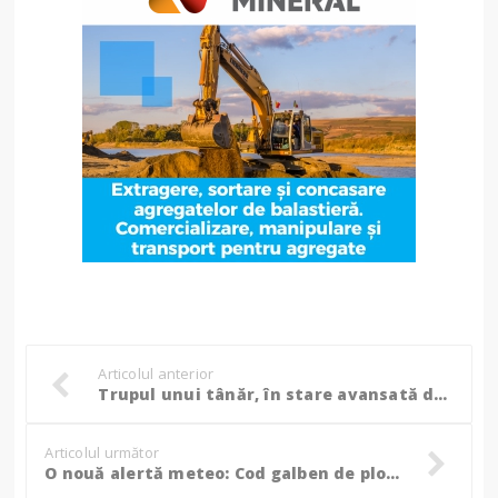
Articolul anterior
Trupul unui tânăr, în stare avansată de descompunere, găsit plutind pe un iaz!
Articolul următor
O nouă alertă meteo: Cod galben de ploi la Botoșani!