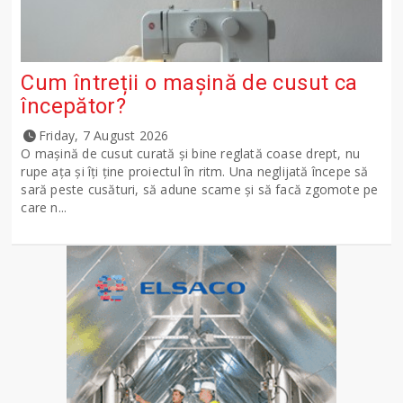
Cum întreții o mașină de cusut ca
începător?
Friday, 7 August 2026
O mașină de cusut curată și bine reglată coase drept, nu
rupe ața și îți ține proiectul în ritm. Una neglijată începe să
sară peste cusături, să adune scame și să facă zgomote pe
care n...