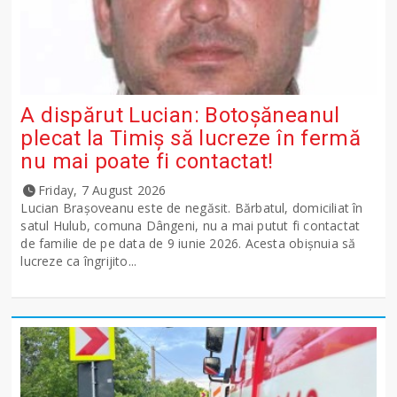
A dispărut Lucian: Botoșăneanul
plecat la Timiș să lucreze în fermă
nu mai poate fi contactat!
Friday, 7 August 2026
Lucian Brașoveanu este de negăsit. Bărbatul, domiciliat în
satul Hulub, comuna Dângeni, nu a mai putut fi contactat
de familie de pe data de 9 iunie 2026. Acesta obișnuia să
lucreze ca îngrijito...