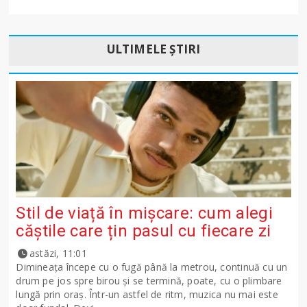
ULTIMELE ȘTIRI
Stil de viață în mișcare: cum alegi
căștile care țin pasul cu fiecare zi
astăzi, 11:01
Dimineața începe cu o fugă până la metrou, continuă cu un
drum pe jos spre birou și se termină, poate, cu o plimbare
lungă prin oraș. Într-un astfel de ritm, muzica nu mai este