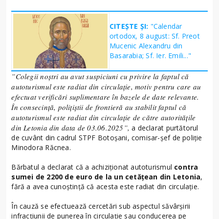
CITEȘTE ȘI:
"Calendar
ortodox, 8 august: Sf. Preot
Mucenic Alexandru din
Basarabia; Sf. Ier. Emili..."
”Colegii noștri au avut suspiciuni cu privire la faptul că
autoturismul este radiat din circulație, motiv pentru care au
efectuat verificări suplimentare în bazele de date relevante.
În consecință, polițiștii de frontieră au stabilit faptul că
autoturismul este radiat din circulație de către autoritățile
din Letonia din data de 03.06.2025”,
a declarat purtătorul
de cuvânt din cadrul STPF Botoșani, comisar-șef de poliție
Minodora Răcnea.
Bărbatul a declarat că a achiziționat autoturismul
contra
sumei de 2200 de euro de la un cetățean din Letonia
,
fără a avea cunoștință că acesta este radiat din circulație.
În cauză se efectuează cercetări sub aspectul săvârşirii
infracţiunii de punerea în circulație sau conducerea pe