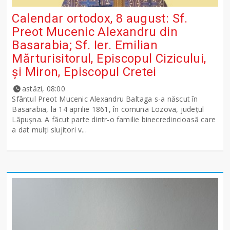
Calendar ortodox, 8 august: Sf.
Preot Mucenic Alexandru din
Basarabia; Sf. Ier. Emilian
Mărturisitorul, Episcopul Cizicului,
şi Miron, Episcopul Cretei
astăzi, 08:00
Sfântul Preot Mucenic Alexandru Baltaga s-a născut în
Basarabia, la 14 aprilie 1861, în comuna Lozova, județul
Lăpușna. A făcut parte dintr-o familie binecredincioasă care
a dat mulți slujitori v...