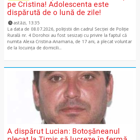
pe Cristina! Adolescenta este
dispărută de o lună de zile!
astăzi, 13:35
La data de 08.07.2026, polițistii din cadrul Secției de Poliție
Rurală nr. 4 Dorohoi au fost sesizați cu privire la faptul că
numita Alexa Cristina-Anamaria, de 17 ani, a plecat voluntar
de la locuința de domicili...
A dispărut Lucian: Botoșăneanul
plecat la Timiș să lucreze în fermă