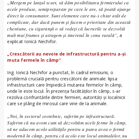
„Mergem pe lanțul scurt, să dăm posibilitatea fermierului ca
acele produse, semipreparate pe care le are, să poată ajunge
direct la consumator. Sunt elemente care nu-s chiar atât de
complicate, dar dacă punem și facem o prioritate din această
chestiune, cu siguranță o să vedeți că lucrurile se dezvoltă
mult mai frumos și atragem și tineretul în zona rurală”,
a
explicat Ionică Nechifor.
„Crescătorii au nevoie de infrastructură pentru a-și
muta fermele în câmp”
Ing. Ionică Nechifor a punctat, în cadrul emisiunii, o
problemă crucială pentru crescătorii de animale: lipsa
infrastructurii care împiedică mutarea fermelor în câmp,
unde le este locul. În prezența facilităților în câmp, s-ar
rezolva confruntările dintre fermieri, autorități și localnicii
care se plâng de mirosul care vine de la animale.
„Noi, în sectorul zootehnic, suferim pe infrastructură.
Suferim că nu avem cum să dezvoltăm acele ferme în câmp,
să ne aducem acolo utilitățile pentru a putea avea o fermă
modernă în câmp, pentru că acolo este locul animalelor, nu