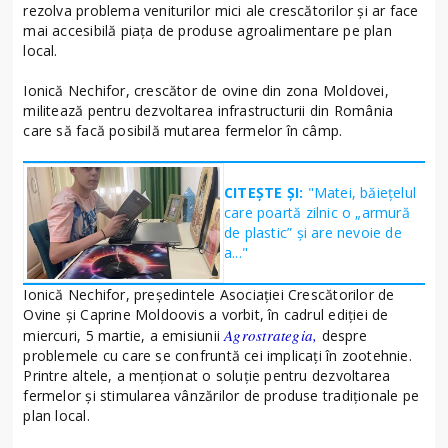
rezolva problema veniturilor mici ale crescătorilor și ar face
mai accesibilă piața de produse agroalimentare pe plan
local.
Ionică Nechifor, crescător de ovine din zona Moldovei,
militează pentru dezvoltarea infrastructurii din România
care să facă posibilă mutarea fermelor în câmp.
CITEȘTE ȘI:
"Matei, băiețelul
care poartă zilnic o „armură
de plastic” și are nevoie de
a..."
Ionică Nechifor, președintele Asociației Crescătorilor de
Ovine și Caprine Moldoovis a vorbit, în cadrul ediției de
Agrostrategia,
miercuri, 5 martie, a emisiunii
despre
problemele cu care se confruntă cei implicați în zootehnie.
Printre altele, a menționat o soluție pentru dezvoltarea
fermelor și stimularea vânzărilor de produse tradiționale pe
plan local.