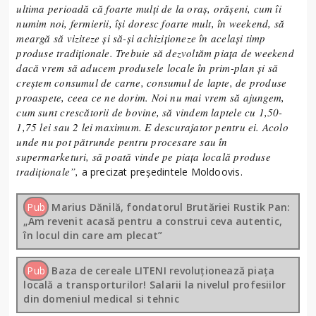
ultima perioadă că foarte mulți de la oraș, orășeni, cum îi
numim noi, fermierii, își doresc foarte mult, în weekend, să
meargă să viziteze și să-și achiziționeze în același timp
produse tradiționale. Trebuie să dezvoltăm piața de weekend
dacă vrem să aducem produsele locale în prim-plan și să
creștem consumul de carne, consumul de lapte, de produse
proaspete, ceea ce ne dorim. Noi nu mai vrem să ajungem,
cum sunt crescătorii de bovine, să vindem laptele cu 1,50-
1,75 lei sau 2 lei maximum. E descurajator pentru ei. Acolo
unde nu pot pătrunde pentru procesare sau în
supermarketuri, să poată vinde pe piața locală produse
tradiționale”,
a precizat președintele Moldoovis.
Pub
Marius Dănilă, fondatorul Brutăriei Rustik Pan:
„Am revenit acasă pentru a construi ceva autentic,
în locul din care am plecat”
Pub
Baza de cereale LITENI revoluționează piața
locală a transporturilor! Salarii la nivelul profesiilor
din domeniul medical si tehnic