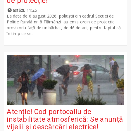
de protecție!
astăzi, 11:25
La data de 6 august 2026, polițiștii din cadrul Secției de
Poliție Rurală nr. 8 Flămânzi au emis ordin de protecție
provizoriu față de un bărbat, de 46 de ani, pentru faptul că,
în timp ce se...
Atenție! Cod portocaliu de
instabilitate atmosferică: Se anunță
vijelii și descărcări electrice!