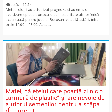
astăzi, 10:54
Meteorologii au actualizat prognoza și au emis o
avertizare tip cod portocaliu de instabilitate atmosferică
accentuată pentru județul Botoșani valabilă astăzi, între
orele 12:00 – 23:00. Aceas...
Matei, băiețelul care poartă zilnic o
„armură de plastic” și are nevoie de
ajutorul semenilor pentru a scăpa
de durere!