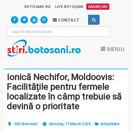
BOTOSANI.RO
LIVE BOTOȘANI
ANUNȚURI
CONTACT
MENIU
Ionică Nechifor, Moldoovis:
Facilitățile pentru fermele
localizate în câmp trebuie să
devină o prioritate
Stiri Botosani
Monday, 17 March 2025
Actualitate