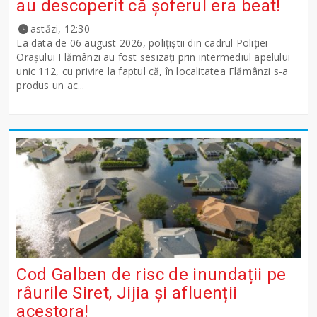
au descoperit că șoferul era beat!
astăzi, 12:30
La data de 06 august 2026, polițiștii din cadrul Poliției
Orașului Flămânzi au fost sesizați prin intermediul apelului
unic 112, cu privire la faptul că, în localitatea Flămânzi s-a
produs un ac...
Cod Galben de risc de inundații pe
râurile Siret, Jijia și afluenții
acestora!