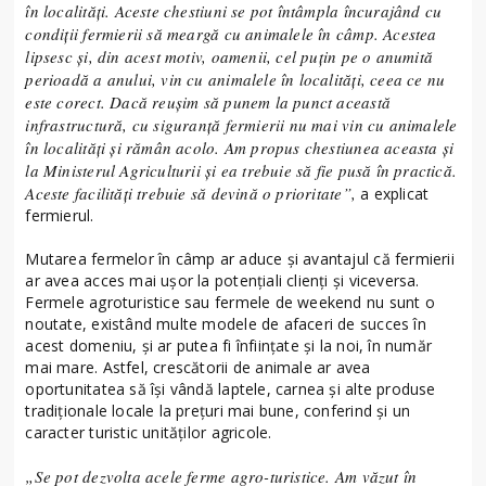
în localități. Aceste chestiuni se pot întâmpla încurajând cu
condiții fermierii să meargă cu animalele în câmp. Acestea
lipsesc și, din acest motiv, oamenii, cel puțin pe o anumită
perioadă a anului, vin cu animalele în localități, ceea ce nu
este corect. Dacă reușim să punem la punct această
infrastructură, cu siguranță fermierii nu mai vin cu animalele
în localități și rămân acolo. Am propus chestiunea aceasta și
la Ministerul Agriculturii și ea trebuie să fie pusă în practică.
Aceste facilități trebuie să devină o prioritate”,
a explicat
fermierul.
Mutarea fermelor în câmp ar aduce și avantajul că fermierii
ar avea acces mai ușor la potențiali clienți și viceversa.
Fermele agroturistice sau fermele de weekend nu sunt o
noutate, existând multe modele de afaceri de succes în
acest domeniu, și ar putea fi înființate și la noi, în număr
mai mare. Astfel, crescătorii de animale ar avea
oportunitatea să își vândă laptele, carnea și alte produse
tradiționale locale la prețuri mai bune, conferind și un
caracter turistic unităților agricole.
„Se pot dezvolta acele ferme agro-turistice. Am văzut în