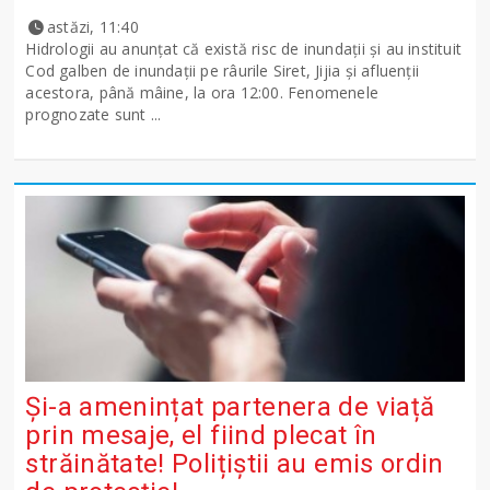
astăzi, 11:40
Hidrologii au anunțat că există risc de inundații și au instituit
Cod galben de inundații pe râurile Siret, Jijia și afluenții
acestora, până mâine, la ora 12:00. Fenomenele
prognozate sunt ...
Și-a amenințat partenera de viață
prin mesaje, el fiind plecat în
străinătate! Polițiștii au emis ordin