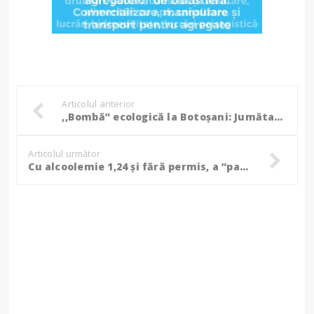
Articolul anterior
,,Bombă” ecologică la Botoşani: Jumătate de tonă de deșeuri de abator, găsite lângă porci! (Foto)
Articolul următor
Cu alcoolemie 1,24 și fără permis, a ”parcat” într-un gard apoi a fugit de la locul faptei. CE decizie au luat judecătorii!