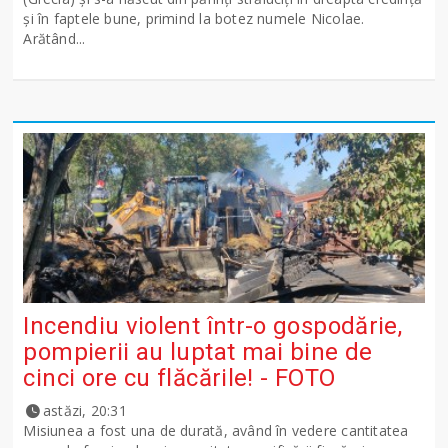
şi în faptele bune, primind la botez numele Nicolae.
Arătând...
Incendiu violent într-o gospodărie,
pompierii au luptat mai bine de
cinci ore cu flăcările! - FOTO
astăzi, 20:31
Misiunea a fost una de durată, având în vedere cantitatea