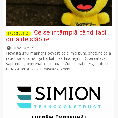
Ce se întâmplă când faci
ZAMBETUL ZILEI
cura de slăbire
astăzi, 07:15
Nevasta unui marinar ii povesti celei mai bune prietene ca a
reusit sa-si convinga barbatul sa tina regim. Dupa cateva
saptamani, prietena o intreaba: - Cum ii mai merge sotului
tau? - A reusit sa slabeasca? - Binent...