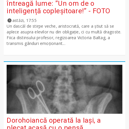
întreagă lume: ”Un om de o
inteligență copleșitoare!” - FOTO
astăzi, 17:55
Un dascăl de stirpe veche, aristocrată, care a știut să se
aplece asupra elevilor nu din obligație, ci cu multă dragoste.
Fiica distinsului profesor, regizoarea Victoria Baltag, a
transmis gânduri emoționant...
Dorohoiancă operată la Iași, a
plecat acasă cu o pensă