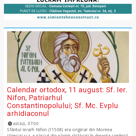
Calendar ortodox, 11 august: Sf. Ier.
Nifon, Patriarhul
Constantinopolului; Sf. Mc. Evplu
arhidiaconul
astăzi, 07:00
Sfântul Ierarh Nifon (†1508) era originar din Moreea
(Grecia) şi s-a născut din părinţi străluciţi în dreapta credinţă