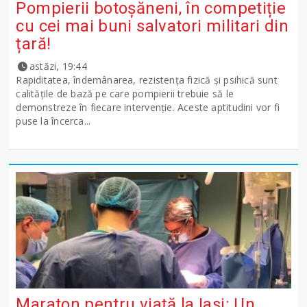
Pompierii botoșăneni, în competiție
cu cei mai buni salvatori militari din
țară!
astăzi, 19:44
Rapiditatea, îndemânarea, rezistența fizică și psihică sunt
calitățile de bază pe care pompierii trebuie să le
demonstreze în fiecare intervenție. Aceste aptitudini vor fi
puse la încerca...
Maraton pentru viață la Iasi: Un