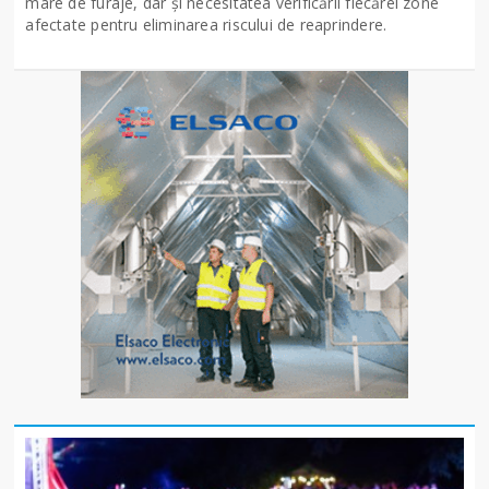
mare de furaje, dar și necesitatea verificării fiecărei zone
afectate pentru eliminarea riscului de reaprindere.