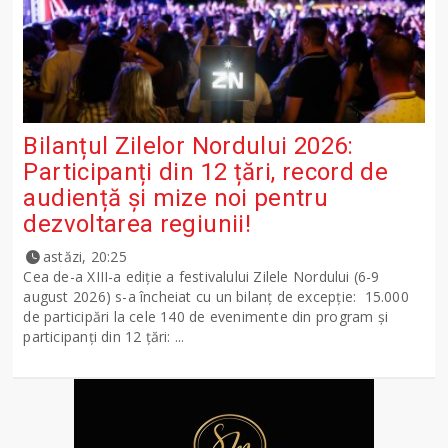
Bilanțul Zilelor Nordului 2026:
Participanți din 12 țări, record de
audiență și mize noi pentru
dezvoltarea regiunii!
astăzi, 20:25
Cea de-a XIII-a ediție a festivalului Zilele Nordului (6-9
august 2026) s-a încheiat cu un bilanț de excepție: 15.000
de participări la cele 140 de evenimente din program și
participanți din 12 țări: ...