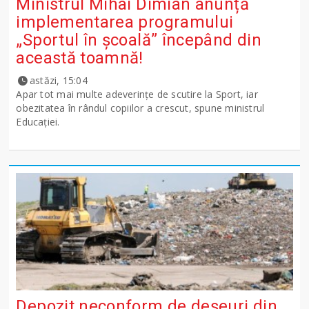
Ministrul Mihai Dimian anunță
implementarea programului
„Sportul în școală” începând din
această toamnă!
astăzi, 15:04
Apar tot mai multe adeverințe de scutire la Sport, iar
obezitatea în rândul copiilor a crescut, spune ministrul
Educației.
Depozit neconform de deșeuri din