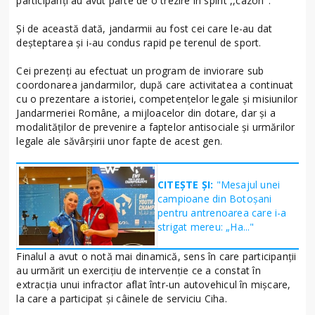
participanți au avut parte de o trezire în spirit ,,cazon".
Și de această dată, jandarmii au fost cei care le-au dat
deșteptarea și i-au condus rapid pe terenul de sport.
Cei prezenți au efectuat un program de inviorare sub
coordonarea jandarmilor, după care activitatea a continuat
cu o prezentare a istoriei, competențelor legale și misiunilor
Jandarmeriei Române, a mijloacelor din dotare, dar și a
modalităților de prevenire a faptelor antisociale și urmărilor
legale ale săvârșirii unor fapte de acest gen.
CITEȘTE ȘI:
"Mesajul unei
campioane din Botoșani
pentru antrenoarea care i-a
strigat mereu: „Ha..."
Finalul a avut o notă mai dinamică, sens în care participanții
au urmărit un exercițiu de intervenție ce a constat în
extracția unui infractor aflat într-un autovehicul în mișcare,
la care a participat și câinele de serviciu Ciha.