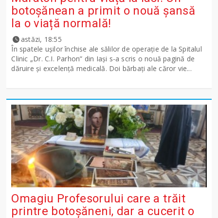
botoșănean a primit o nouă șansă
la o viață normală!
astăzi, 18:55
În spatele ușilor închise ale sălilor de operație de la Spitalul
Clinic „Dr. C.I. Parhon” din Iași s-a scris o nouă pagină de
dăruire și excelență medicală. Doi bărbați ale căror vie...
Omagiu Profesorului care a trăit
printre botoșăneni, dar a cucerit o