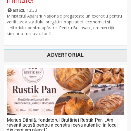
militare!
astăzi, 13:33
Ministerul Apărării Naţionale pregăteşte un exerciţiu pentru
verificarea stadiului pregătirii populației, economiei și
teritoriului pentru apărare. Pentru Botoșani, un exercițiu
similar a mai avut loc î...
ADVERTORIAL
Marius Dănilă, fondatorul Brutăriei Rustik Pan: „Am
revenit acasă pentru a construi ceva autentic, în locul
din care am plecat”