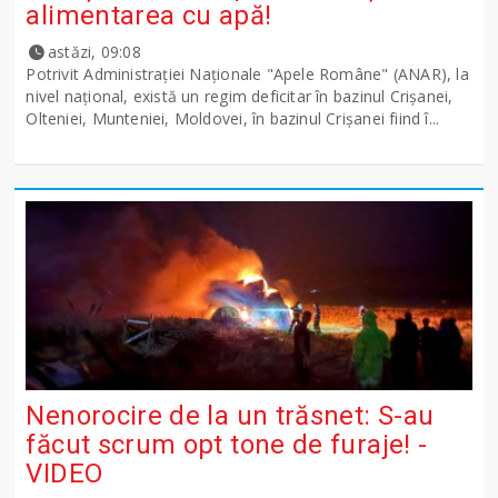
alimentarea cu apă!
astăzi, 09:08
Potrivit Administraţiei Naţionale "Apele Române" (ANAR), la
nivel naţional, există un regim deficitar în bazinul Crişanei,
Olteniei, Munteniei, Moldovei, în bazinul Crişanei fiind î...
Nenorocire de la un trăsnet: S-au
făcut scrum opt tone de furaje! -
VIDEO