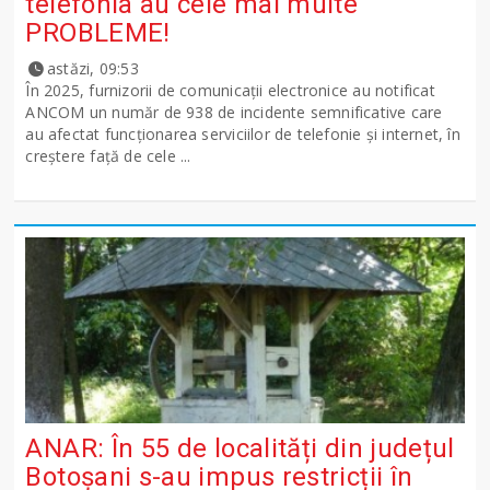
telefonia au cele mai multe
PROBLEME!
astăzi, 09:53
În 2025, furnizorii de comunicații electronice au notificat
ANCOM un număr de 938 de incidente semnificative care
au afectat funcționarea serviciilor de telefonie și internet, în
creștere față de cele ...
ANAR: În 55 de localități din județul
Botoșani s-au impus restricții în