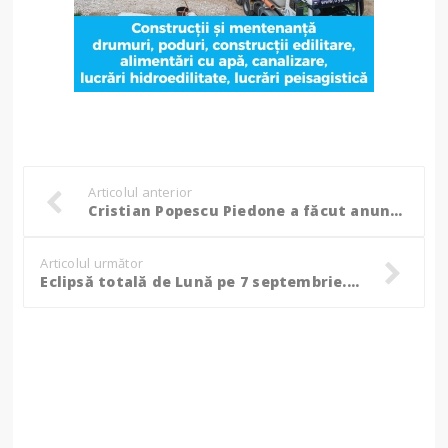
Articolul anterior
Cristian Popescu Piedone a făcut anunțul: „A venit timpul să ajut cetățenii de la un alt nivel...”
Articolul următor
Eclipsă totală de Lună pe 7 septembrie. Fenomen astronomic rar, vizibil și în România. Când poate fi observată „Luna sângerie”!