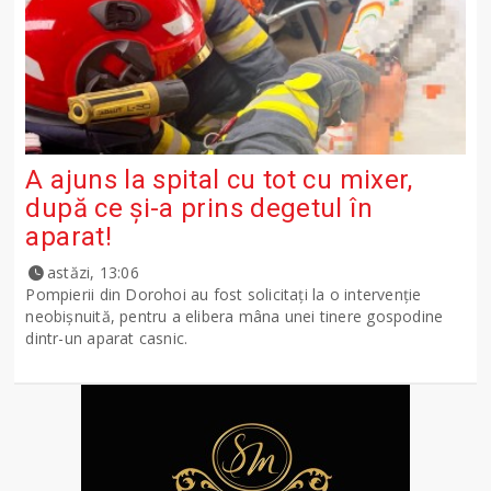
A ajuns la spital cu tot cu mixer,
după ce și-a prins degetul în
aparat!
astăzi, 13:06
Pompierii din Dorohoi au fost solicitați la o intervenție
neobișnuită, pentru a elibera mâna unei tinere gospodine
dintr-un aparat casnic.