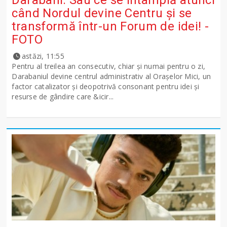
Darabani. Sau ce se întâmplă atunci
când Nordul devine Centru și se
transformă într-un Forum de idei! -
FOTO
astăzi, 11:55
Pentru al treilea an consecutiv, chiar și numai pentru o zi,
Darabaniul devine centrul administrativ al Orașelor Mici, un
factor catalizator și deopotrivă consonant pentru idei și
resurse de gândire care &icir...