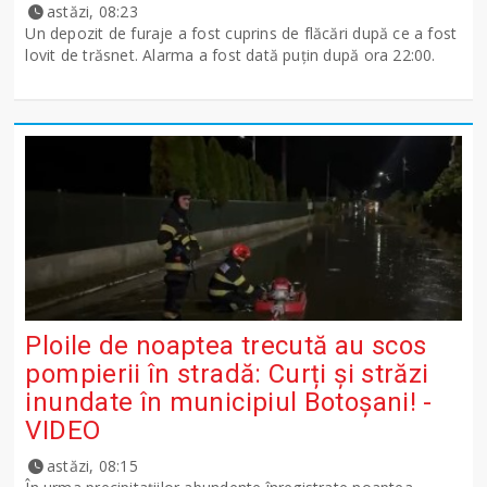
astăzi, 08:23
Un depozit de furaje a fost cuprins de flăcări după ce a fost
lovit de trăsnet. Alarma a fost dată puțin după ora 22:00.
Ploile de noaptea trecută au scos
pompierii în stradă: Curți și străzi
inundate în municipiul Botoșani! -
VIDEO
astăzi, 08:15