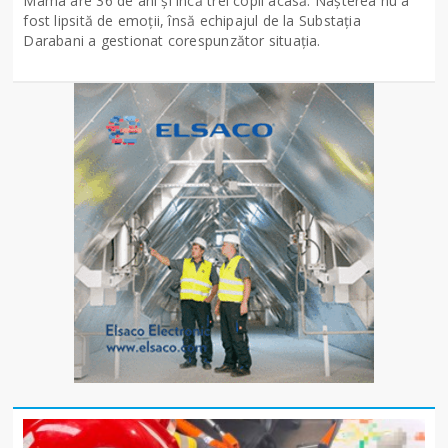
Mama are 36 de ani și încă trei copii acasă. Nașterea nu a
fost lipsită de emoții, însă echipajul de la Substația
Darabani a gestionat corespunzător situația.