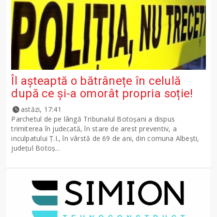
Îl așteaptă o bătrânețe în celulă
după ce și-a omorât propria soție!
astăzi, 17:41
Parchetul de pe lângă Tribunalul Botoşani a dispus
trimiterea în judecată, în stare de arest preventiv, a
inculpatului Ț.I., în vârstă de 69 de ani, din comuna Albești,
județul Botoș...