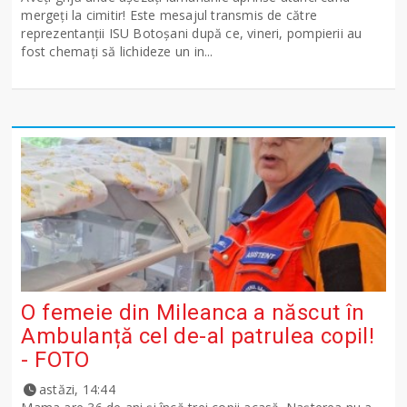
mergeți la cimitir! Este mesajul transmis de către
reprezentanții ISU Botoșani după ce, vineri, pompierii au
fost chemați să lichideze un in...
O femeie din Mileanca a născut în
Ambulanță cel de-al patrulea copil!
- FOTO
astăzi, 14:44