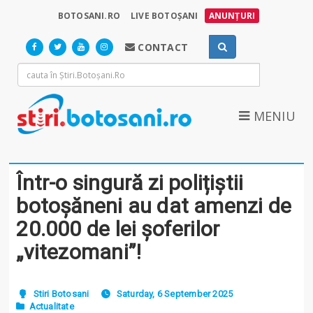
BOTOSANI.RO
LIVE BOTOȘANI
ANUNȚURI
CONTACT
MENIU
Într-o singură zi polițiștii
botoșăneni au dat amenzi de
20.000 de lei șoferilor
„vitezomani”!
Stiri Botosani
Saturday, 6 September 2025
Actualitate