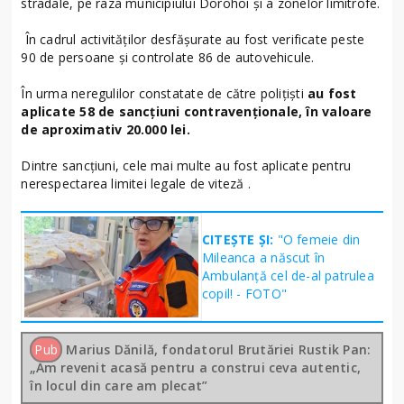
stradale, pe raza municipiului Dorohoi și a zonelor limitrofe.
În cadrul activităților desfășurate au fost verificate peste
90 de persoane și controlate 86 de autovehicule.
În urma neregulilor constatate de către polițiști
au fost
aplicate 58 de sancțiuni contravenționale, în valoare
de aproximativ 20.000 lei.
Dintre sancțiuni, cele mai multe au fost aplicate pentru
nerespectarea limitei legale de viteză .
CITEȘTE ȘI:
"O femeie din
Mileanca a născut în
Ambulanță cel de-al patrulea
copil! - FOTO"
Pub
Marius Dănilă, fondatorul Brutăriei Rustik Pan:
„Am revenit acasă pentru a construi ceva autentic,
în locul din care am plecat”