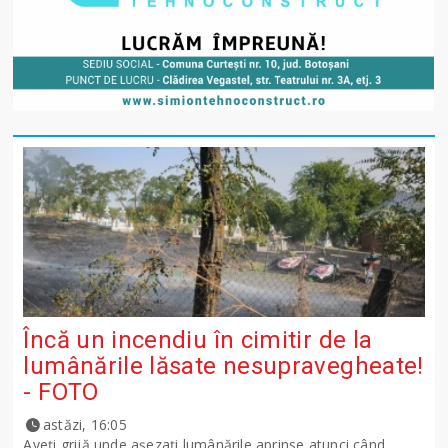
Încă un incendiu în cimitir de la
lumânările lăsate nesupravegheate!
- FOTO
astăzi, 16:05
Aveți grijă unde așezați lumânările aprinse atunci când