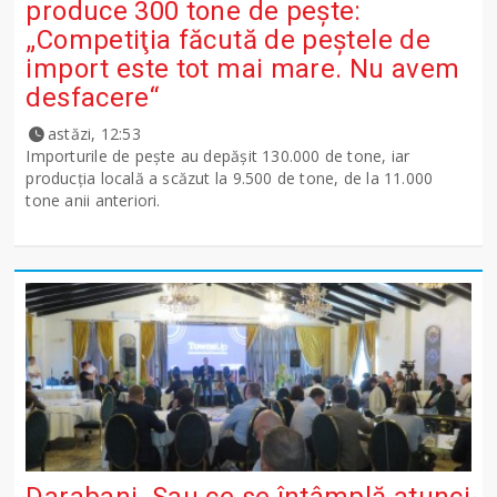
produce 300 tone de peşte:
„Competiţia făcută de peştele de
import este tot mai mare. Nu avem
desfacere“
astăzi, 12:53
Importurile de peşte au depăşit 130.000 de tone, iar
producţia locală a scăzut la 9.500 de tone, de la 11.000
tone anii anteriori.