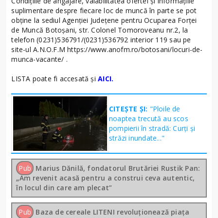
Condițiile de angajare, valabilitatea ofertei și informațiile
suplimentare despre fiecare loc de muncă în parte se pot
obține la sediul Agenției Județene pentru Ocuparea Forței
de Muncă Botoșani, str. Colonel Tomoroveanu nr.2, la
telefon (0231)536791/(0231)536792 interior 119 sau pe
site-ul A.N.O.F.M https://www.anofm.ro/botosani/locuri-de-
munca-vacante/ .
LISTA poate fi accesată și
AICI.
CITEȘTE ȘI:
"Ploile de
noaptea trecută au scos
pompierii în stradă: Curți și
străzi inundate..."
Pub
Marius Dănilă, fondatorul Brutăriei Rustik Pan:
„Am revenit acasă pentru a construi ceva autentic,
în locul din care am plecat”
Pub
Baza de cereale LITENI revoluționează piața