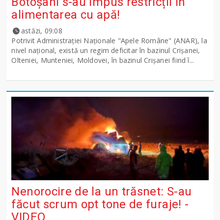
Botoșani s-au impus restricții în
alimentarea cu apă!
astăzi, 09:08
Potrivit Administraţiei Naţionale "Apele Române" (ANAR), la
nivel naţional, există un regim deficitar în bazinul Crişanei,
Olteniei, Munteniei, Moldovei, în bazinul Crişanei fiind î...
Nenorocire de la un trăsnet: S-au
făcut scrum opt tone de furaje! -
VIDEO