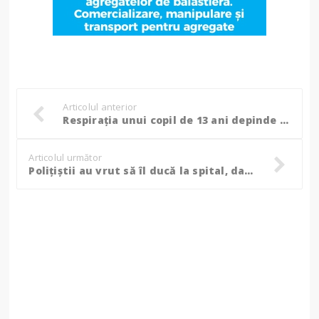
Articolul anterior
Respirația unui copil de 13 ani depinde de o intervenție chirurgicală care nu mai poate fi amânată!
Articolul următor
Polițiștii au vrut să îl ducă la spital, dar șoferul nu a fost de acord și s-a ales cu dosar penal!