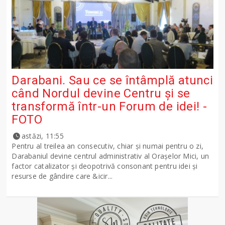
Darabani. Sau ce se întâmplă atunci
când Nordul devine Centru și se
transformă într-un Forum de idei! -
FOTO
astăzi, 11:55
Pentru al treilea an consecutiv, chiar și numai pentru o zi,
Darabaniul devine centrul administrativ al Orașelor Mici, un
factor catalizator și deopotrivă consonant pentru idei și
resurse de gândire care &icir...