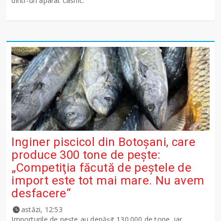
dintr-un aparat casnic.
Inginer piscicol din Botoşani, care
produce 300 tone de peşte:
„Competiţia făcută de peştele de
import este tot mai mare. Nu avem
desfacere“
astăzi, 12:53
Importurile de peşte au depăşit 130.000 de tone, iar