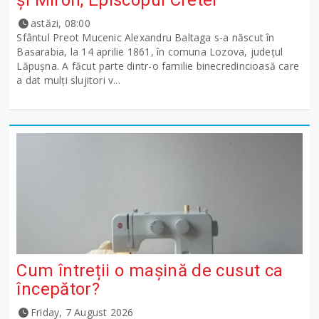
şi Miron, Episcopul Cretei
astăzi, 08:00
Sfântul Preot Mucenic Alexandru Baltaga s-a născut în
Basarabia, la 14 aprilie 1861, în comuna Lozova, județul
Lăpușna. A făcut parte dintr-o familie binecredincioasă care
a dat mulți slujitori v...
Cum întreții o mașină de cusut ca
începător?
Friday, 7 August 2026