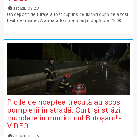
astăzi, 08:23
Un depozit de furaje a fost cuprins de flăcări după ce a fost
lovit de trăsnet. Alarma a fost dată puțin după ora 22:00.
Ploile de noaptea trecută au scos
pompierii în stradă: Curți și străzi
inundate în municipiul Botoșani! -
VIDEO
astăzi, 08:15