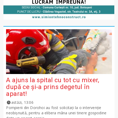
A ajuns la spital cu tot cu mixer,
după ce și-a prins degetul în
aparat!
astăzi, 13:06
Pompierii din Dorohoi au fost solicitați la o intervenție
neobișnuită, pentru a elibera mâna unei tinere gospodine