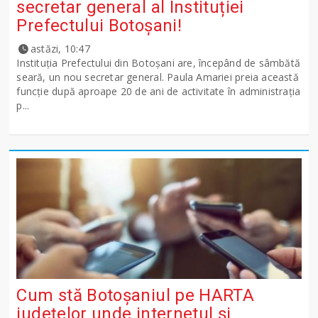
secretar general al Instituției
Prefectului Botoșani!
astăzi, 10:47
Instituția Prefectului din Botoșani are, începând de sâmbătă
seară, un nou secretar general. Paula Amariei preia această
funcție după aproape 20 de ani de activitate în administrația
p...
Cum stă Botoșaniul pe HARTA
județelor unde internetul și