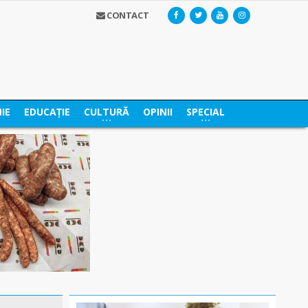
CONTACT
IE
EDUCAȚIE
CULTURĂ
OPINII
SPECIAL