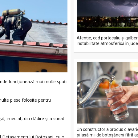
Atenție, cod portocaliu și galbe
instabilitate atmosferică în jude
 unde funcționează mai multe spații
ulte piese folosite pentru
it, imediat, din clădire și a sunat
Un constructor a produs o avari
și lasă mii de botoșăneni fără a
drul Detașamentului Botoșani, cu o