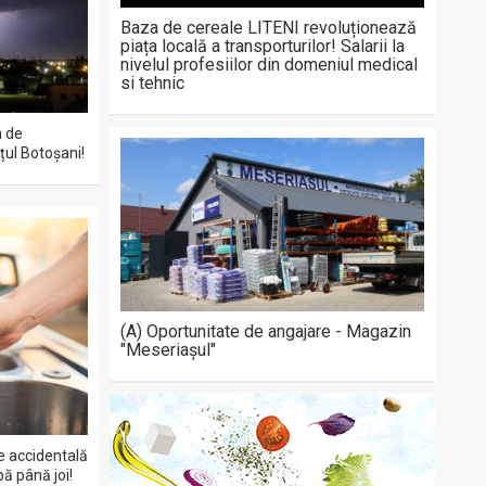
Baza de cereale LITENI revoluționează
piața locală a transporturilor! Salarii la
nivelul profesiilor din domeniul medical
si tehnic
n de
țul Botoșani!
(A) Oportunitate de angajare - Magazin
"Meseriașul"
e accidentală
pă până joi!