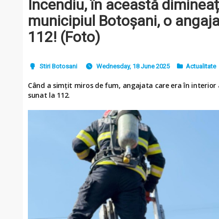
Incendiu, în această dimineață
municipiul Botoșani, o angaja
112! (Foto)
Stiri Botosani
Wednesday, 18 June 2025
Actualitate
Când a simțit miros de fum, angajata care era în interior a 
sunat la 112.