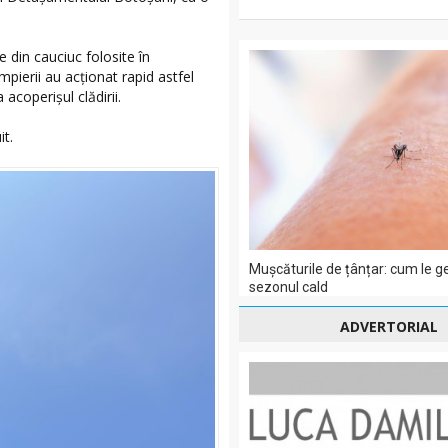
.
e din cauciuc folosite în
mpierii au acționat rapid astfel
a acoperișul clădirii.
it.
Mușcăturile de țânțar: cum le g
sezonul cald
ADVERTORIAL