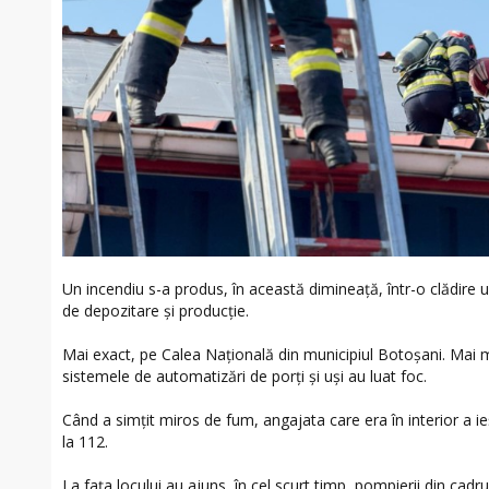
Un incendiu s-a produs, în această dimineață, într-o clădire
de depozitare și producție.
Mai exact, pe Calea Națională din municipiul Botoşani. Mai m
sistemele de automatizări de porți și uși au luat foc.
Când a simțit miros de fum, angajata care era în interior a ieș
la 112.
La fața locului au ajuns, în cel scurt timp, pompierii din ca