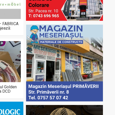
 – FABRICA
jează:
ul Golden
la DCD