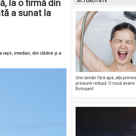
, la o firmă din
ACTUALITATE
tă a sunat la
ieșit, imediat, din clădire și a
Unii rămân fără apă, alții prime
presiune redusă: O nouă avarie 
Botoșani!