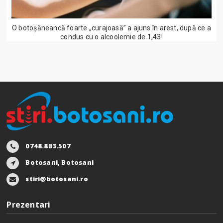
O botoșăneancă foarte „curajoasă” a ajuns în arest, după ce a
condus cu o alcoolemie de 1,43!
0748.883.507
Botosani, Botosani
stiri@botosani.ro
Prezentari