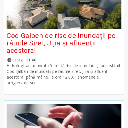
Cod Galben de risc de inundații pe
râurile Siret, Jijia și afluenții
acestora!
astăzi, 11:40
Hidrologii au anunțat că există risc de inundații și au instituit
Cod galben de inundații pe râurile Siret, Jijia și afluenții
acestora, până mâine, la ora 12:00. Fenomenele
prognozate sunt ...