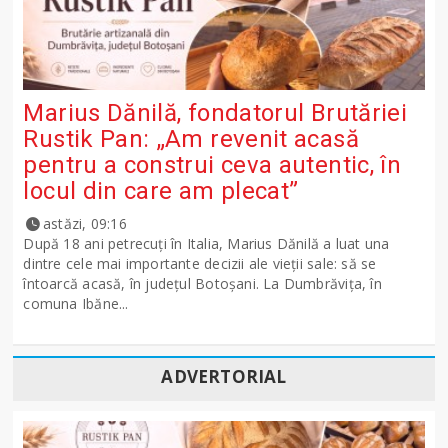
Marius Dănilă, fondatorul Brutăriei
Rustik Pan: „Am revenit acasă
pentru a construi ceva autentic, în
locul din care am plecat”
astăzi, 09:16
După 18 ani petrecuți în Italia, Marius Dănilă a luat una
dintre cele mai importante decizii ale vieții sale: să se
întoarcă acasă, în județul Botoșani. La Dumbrăvița, în
comuna Ibăne...
ADVERTORIAL