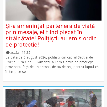
Și-a amenințat partenera de viață
prin mesaje, el fiind plecat în
străinătate! Polițiștii au emis ordin
de protecție!
astăzi, 11:25
La data de 6 august 2026, polițiștii din cadrul Secției de
Poliție Rurală nr. 8 Flămânzi au emis ordin de protecție
provizoriu față de un bărbat, de 46 de ani, pentru faptul că,
în timp ce se...