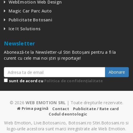
WebEmotion Web Design
Magic Car Parc Auto
Publicitate Botosani
Ice It Solutions
Newsletter
Abonează-te la Newsletter-ul Stiri Botoșani pentru a fi la
curent cu cele mai noi știri și reportaje!
Abonare
sunt de acord cu
Politica de confidențialitate
© 2026
WEB EMOTION SRL
| Toate drepturile rezervate.
Prima pagină
Contact
Publicitate / Rate card
Codul deontologic
Web Emotion, Live.Botosani.ro, Botosani.ro Stiri.Botosani.ro si
logo-urile acestora sunt marci inregistrate ale Web Emotion.