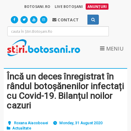
BOTOSANI.RO
LIVE BOTOȘANI
ANUNȚURI
CONTACT
MENIU
Încă un deces înregistrat în
rândul botoșănenilor infectați
cu Covid-19. Bilanțul noilor
cazuri
Roxana Aiacoboaei
Monday, 31 August 2020
Actualitate