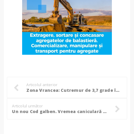
Articolul anterior
Zona Vrancea: Cutremur de 3,7 grade în această dimineața
Articolul următor
Un nou Cod galben. Vremea caniculară mai poposește în Botoșani