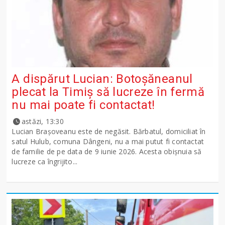
A dispărut Lucian: Botoșăneanul
plecat la Timiș să lucreze în fermă
nu mai poate fi contactat!
astăzi, 13:30
Lucian Brașoveanu este de negăsit. Bărbatul, domiciliat în
satul Hulub, comuna Dângeni, nu a mai putut fi contactat
de familie de pe data de 9 iunie 2026. Acesta obișnuia să
lucreze ca îngrijito...