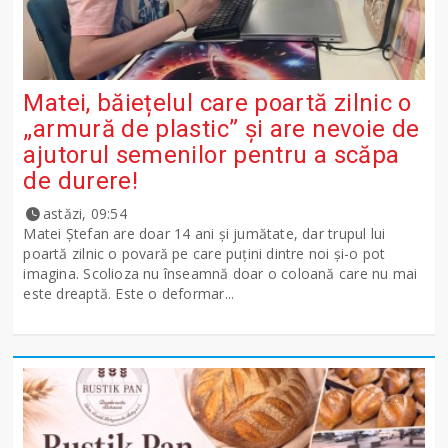
Matei, băiețelul care poartă zilnic o
„armură de plastic” și are nevoie de
ajutorul semenilor pentru a scăpa
de durere!
astăzi, 09:54
Matei Ștefan are doar 14 ani și jumătate, dar trupul lui
poartă zilnic o povară pe care puțini dintre noi și-o pot
imagina. Scolioza nu înseamnă doar o coloană care nu mai
este dreaptă. Este o deformar...