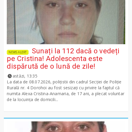
Sunați la 112 dacă o vedeți
NEWS ALERT
pe Cristina! Adolescenta este
dispărută de o lună de zile!
astăzi, 13:35
La data de 08.07.2026, polițistii din cadrul Secției de Poliție
Rurală nr. 4 Dorohoi au fost sesizați cu privire la faptul că
numita Alexa Cristina-Anamaria, de 17 ani, a plecat voluntar
de la locuința de domicili...