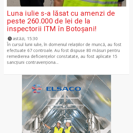
Luna iulie s-a lăsat cu amenzi de
peste 260.000 de lei de la
inspectorii ITM în Botoșani!
astăzi, 15:30
În cursul lunii iulie, în domeniul relațiilor de muncă, au fost
efectuate 67 controale. Au fost dispuse 80 măsuri pentru
remedierea deficiențelor constatate, au fost aplicate 15
sancţiuni contravenționa...