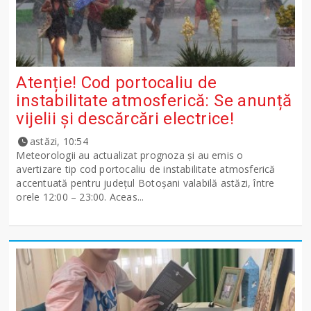
Atenție! Cod portocaliu de
instabilitate atmosferică: Se anunță
vijelii și descărcări electrice!
astăzi, 10:54
Meteorologii au actualizat prognoza și au emis o
avertizare tip cod portocaliu de instabilitate atmosferică
accentuată pentru județul Botoșani valabilă astăzi, între
orele 12:00 – 23:00. Aceas...