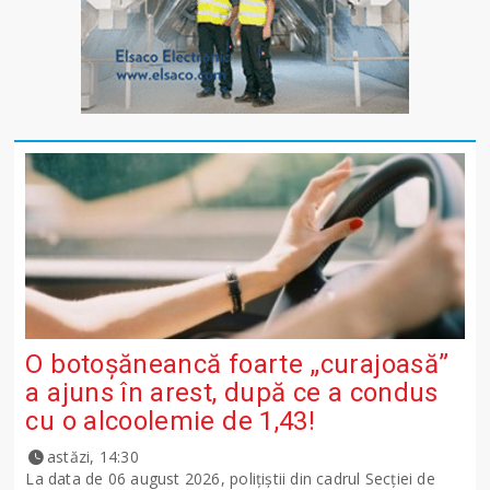
O botoșăneancă foarte „curajoasă”
a ajuns în arest, după ce a condus
cu o alcoolemie de 1,43!
astăzi, 14:30
La data de 06 august 2026, polițiștii din cadrul Secției de