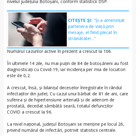
nivelul județului Botoșani, conform statisticii DSP.
CITEȘTE ȘI:
"Și-a amenințat
partenera de viață prin
mesaje, el fiind plecat în
străinătate!..."
Numărul cazurilor active în prezent a crescut la 106.
În ultimele 14 zile, nu mai puțin de 84 de botoșăneni au fost
diagnosticați cu Covid-19, iar incidența per mia de locuitori
este de 0,2.
A crescut, însă, și bilanțul deceselor înregistrate în rândul
infectaților din județ. Cu cazul unui bărbat de 81 de ani, care
suferea și de hipertensiune arterială și de adenom de
prostată, decedat sâmbătă seară, totalul defuncților
COVID a crescut la 96.
La nivel național, județul Botoșani se menține pe locul 26,
privind numărul de infectări, potrivit statisticii centrale.