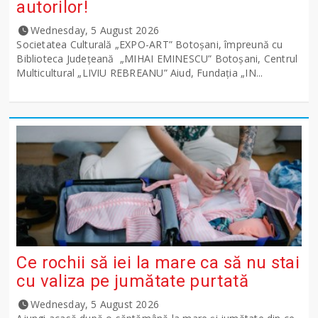
autorilor!
Wednesday, 5 August 2026
Societatea Culturală „EXPO-ART” Botoșani, împreună cu
Biblioteca Județeană „MIHAI EMINESCU” Botoșani, Centrul
Multicultural „LIVIU REBREANU” Aiud, Fundația „IN...
Ce rochii să iei la mare ca să nu stai
cu valiza pe jumătate purtată
Wednesday, 5 August 2026