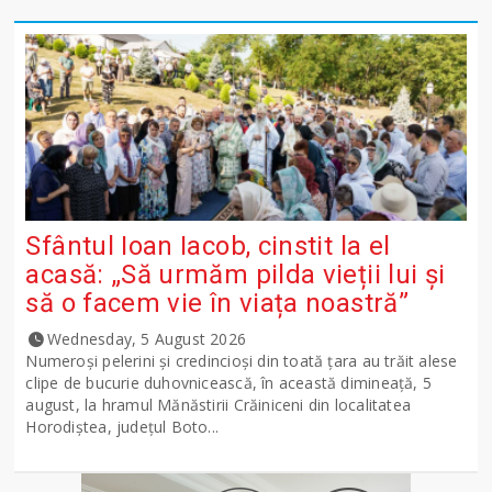
Sfântul Ioan Iacob, cinstit la el
acasă: „Să urmăm pilda vieții lui și
să o facem vie în viața noastră”
Wednesday, 5 August 2026
Numeroși pelerini și credincioși din toată țara au trăit alese
clipe de bucurie duhovnicească, în această dimineață, 5
august, la hramul Mănăstirii Crăiniceni din localitatea
Horodiștea, județul Boto...