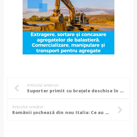
Articolul anterior
Suporter primit cu braţele deschise în vestiarul FC Botoşani FOTO
Articolul următor
Românii șochează din nou Italia: Ce au putut să îi facă unui copil de 6 ani!