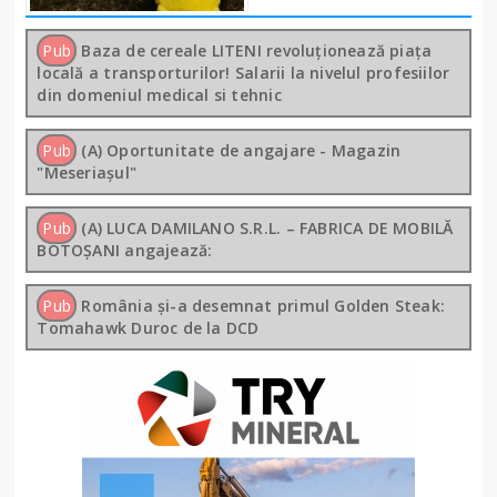
Pub
Baza de cereale LITENI revoluționează piața
locală a transporturilor! Salarii la nivelul profesiilor
din domeniul medical si tehnic
Pub
(A) Oportunitate de angajare - Magazin
"Meseriașul"
Pub
(A) LUCA DAMILANO S.R.L. – FABRICA DE MOBILĂ
BOTOȘANI angajează:
Pub
România și-a desemnat primul Golden Steak:
Tomahawk Duroc de la DCD