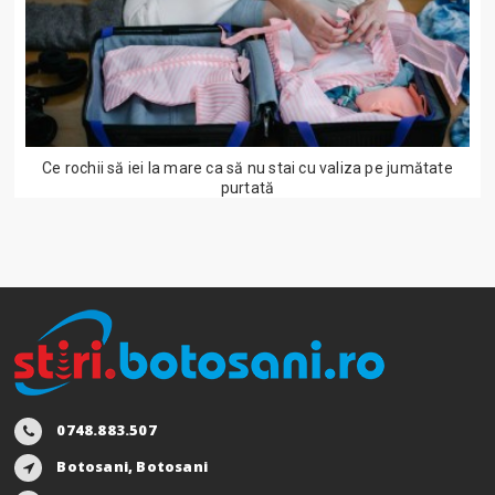
Ce rochii să iei la mare ca să nu stai cu valiza pe jumătate
purtată
0748.883.507
Botosani, Botosani