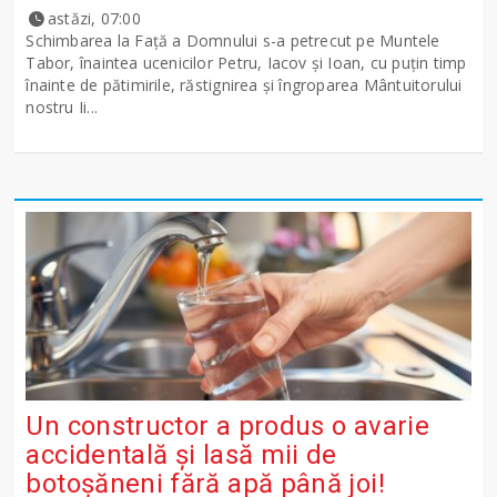
astăzi, 07:00
Schimbarea la Față a Domnului s-a petrecut pe Muntele
Tabor, înaintea ucenicilor Petru, Iacov și Ioan, cu puțin timp
înainte de pătimirile, răstignirea și îngroparea Mântuitorului
nostru Ii...
Un constructor a produs o avarie
accidentală și lasă mii de
botoșăneni fără apă până joi!