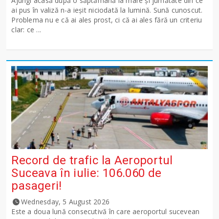
Ajungi acasă după o săptămână la mare și jumătate din ce
ai pus în valiză n-a ieșit niciodată la lumină. Sună cunoscut.
Problema nu e că ai ales prost, ci că ai ales fără un criteriu
clar: ce ...
Record de trafic la Aeroportul
Suceava în iulie: 106.060 de
pasageri!
Wednesday, 5 August 2026
Este a doua lună consecutivă în care aeroportul sucevean