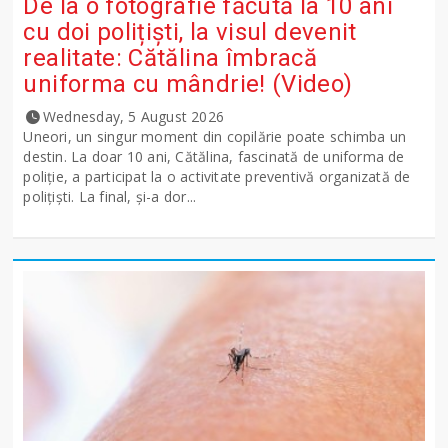
De la o fotografie făcută la 10 ani
cu doi polițiști, la visul devenit
realitate: Cătălina îmbracă
uniforma cu mândrie! (Video)
Wednesday, 5 August 2026
Uneori, un singur moment din copilărie poate schimba un
destin. La doar 10 ani, Cătălina, fascinată de uniforma de
poliție, a participat la o activitate preventivă organizată de
polițiști. La final, și-a dor...