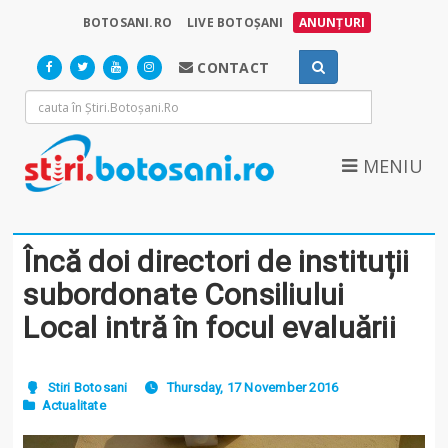
BOTOSANI.RO
LIVE BOTOȘANI
ANUNȚURI
CONTACT
MENIU
Încă doi directori de instituții
subordonate Consiliului
Local intră în focul evaluării
Stiri Botosani
Thursday, 17 November 2016
Actualitate