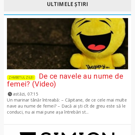
ULTIMELE ȘTIRI
De ce navele au nume de
ZAMBETUL ZILEI
femei? (Video)
astăzi, 07:15
Un marinar tânăr întreabă: – Căpitane, de ce cele mai multe
nave au nume de femei? – Dacă ai şti cît de greu este să le
conduci, nu ai mai pune așa întrebări st...