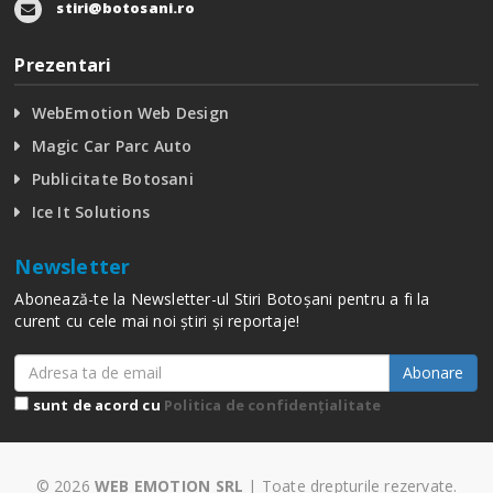
stiri@botosani.ro
Prezentari
WebEmotion Web Design
Magic Car Parc Auto
Publicitate Botosani
Ice It Solutions
Newsletter
Abonează-te la Newsletter-ul Stiri Botoșani pentru a fi la
curent cu cele mai noi știri și reportaje!
Abonare
sunt de acord cu
Politica de confidențialitate
© 2026
WEB EMOTION SRL
| Toate drepturile rezervate.