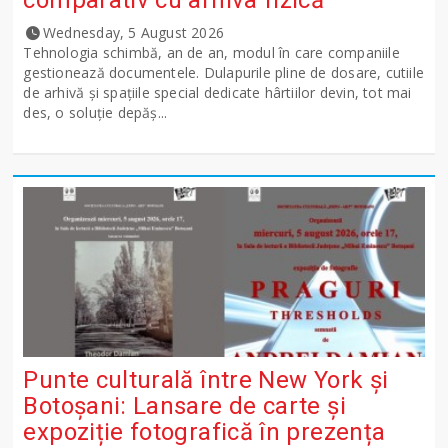
Wednesday, 5 August 2026
Tehnologia schimbă, an de an, modul în care companiile
gestionează documentele. Dulapurile pline de dosare, cutiile
de arhivă și spațiile special dedicate hârtiilor devin, tot mai
des, o soluție depăș...
Punte culturală între New York și
Botoșani: Lansare de carte și
expoziție fotografică în prezența