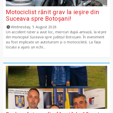
Motociclist rănit grav la ieșire din
Suceava spre Botoșani!
Wednesday, 5 August 2026
Un accident rutier a avut loc, miercuri după-amiază, la ieșire
din municipiul Suceava spre județul Botoșani. În eveniment
au fost implicate un autoturism și o motocicletă. La fața
locului a ajuns un echi...