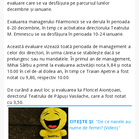
evaluare care se va desfășura pe parcursul lunilor
decembrie și ianuarie.
Evaluarea managerului Filarmonicii se va derula în perioada
6-20 decembrie, în timp ce activitatea directorului Teatrului
M. Eminescu se va desfășura în perioada 10-24 ianuarie.
Această evaluare vizează toată perioada de management a
celor doi directori, în urma căreia se stabilește dacă se
prelungesc sau nu mandatele. În primul an de management,
Mihai Sârbu a primit la evaluarea activității nota 9,84 și nota
10.00 în cel de-al doilea an, în timp ce Traian Apetrei a fost
notat cu 9,80, respectiv 10.00.
De curând a avut loc și evaluarea lui Floricel Aionițoaei,
directorul Teatrului de Păpuși Vasilache, care a fost notat
cu 3,50.
CITEȘTE ȘI:
"De ce navele au
nume de femei? (Video)"