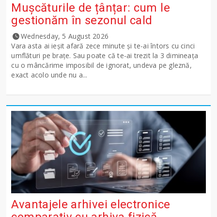
Mușcăturile de țânțar: cum le
gestionăm în sezonul cald
Wednesday, 5 August 2026
Vara asta ai ieșit afară zece minute și te-ai întors cu cinci
umflături pe brațe. Sau poate că te-ai trezit la 3 dimineața
cu o mâncărime imposibil de ignorat, undeva pe gleznă,
exact acolo unde nu a...
Avantajele arhivei electronice
comparativ cu arhiva fizică