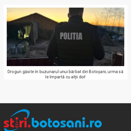
Droguri găsite în buzunarul unui bărbat din Botoșani, urma să
le împartă cu alții doi!