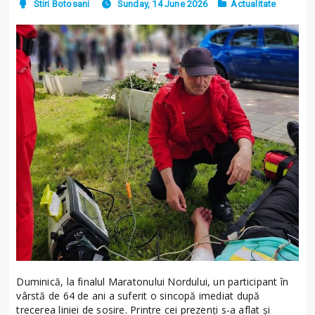
Stiri Botosani
Sunday, 14 June 2026
Actualitate
Duminică, la finalul Maratonului Nordului, un participant în
vârstă de 64 de ani a suferit o sincopă imediat după
trecerea liniei de sosire. Printre cei prezenți s-a aflat și