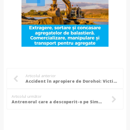
Articolul anterior
Accident în apropiere de Dorohoi: Victima ajutată de un echipaj de Ambulanță, în afara programului!
Articolul următor
Antrenorul care a descoperit-o pe Simona Radiș, găsit fără suflare!