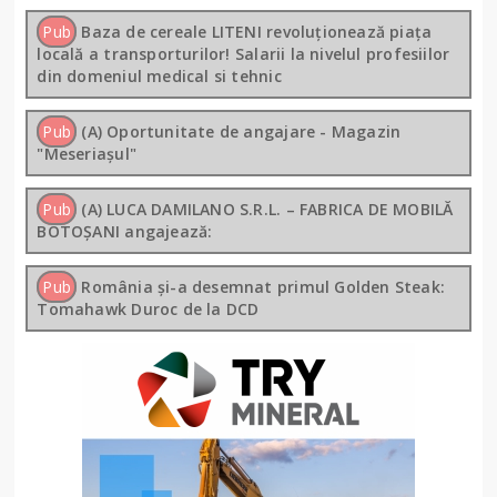
Pub
Baza de cereale LITENI revoluționează piața
locală a transporturilor! Salarii la nivelul profesiilor
din domeniul medical si tehnic
Pub
(A) Oportunitate de angajare - Magazin
"Meseriașul"
Pub
(A) LUCA DAMILANO S.R.L. – FABRICA DE MOBILĂ
BOTOȘANI angajează:
Pub
România și-a desemnat primul Golden Steak:
Tomahawk Duroc de la DCD