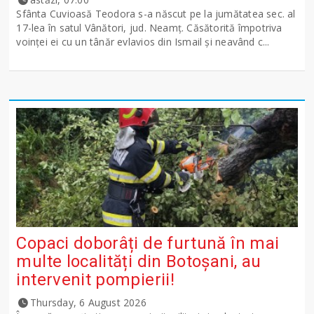
Sfânta Cuvioasă Teodora s-a născut pe la jumătatea sec. al
17-lea în satul Vânători, jud. Neamţ. Căsătorită împotriva
voinţei ei cu un tânăr evlavios din Ismail şi neavând c...
Copaci doborâți de furtună în mai
multe localități din Botoșani, au
intervenit pompierii!
Thursday, 6 August 2026