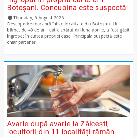
Botoșani. Concubina este suspectă!
Thursday, 6 August 2026
Descoperire macabră într-o localitate din Botoșani. Un
bărbat de 48 de ani, dat dispărut din luna aprilie, a fost găsit
îngropat în curtea propriei case. Principala suspectă este
chiar partener...
Avarie după avarie la Zăicești,
locuitorii din 11 localități rămân