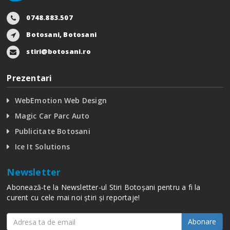
0748.883.507
Botosani, Botosani
stiri@botosani.ro
Prezentari
WebEmotion Web Design
Magic Car Parc Auto
Publicitate Botosani
Ice It Solutions
Newsletter
Abonează-te la Newsletter-ul Stiri Botoșani pentru a fi la
curent cu cele mai noi știri și reportaje!
Abonare