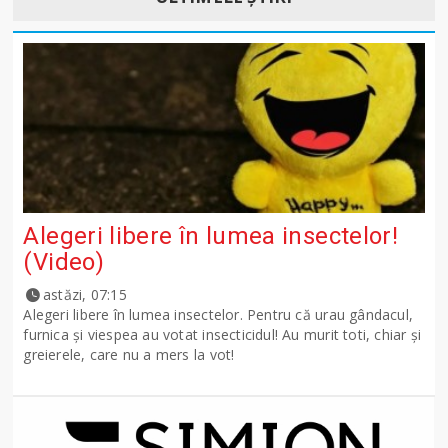
Alegeri libere în lumea insectelor!
(Video)
astăzi, 07:15
Alegeri libere în lumea insectelor. Pentru că urau gândacul,
furnica și viespea au votat insecticidul! Au murit toti, chiar și
greierele, care nu a mers la vot!