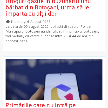
Droguri găsite în buzunarul unui
bărbat din Botoșani, urma să le
împartă cu alții doi!
Thursday, 6 August 2026
La data de 05 august 2026, polițiștii din cadrul Poliției
Municipiului Botoșani au identificat în municipiul Botoșani,
trei bărbați, cu vârste cuprinse între 29 și 44 de ani, din
aceeași locali...
Primăriile care nu intră pe