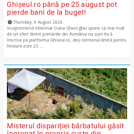
Ghişeul.ro până pe 25 august pot
pierde bani de la buget!
Thursday, 6 August 2026
Vicepremierul interimar Oana Gheorghiu spune că mai mult
de un sfert dintre primăriile din România nu sunt încă
înscrise pe platforma Ghiseul.ro, deși termenul-limită pentru
înrolare este 25 ...
Misterul dispariției bărbatului găsit
îngropat în propria curte din