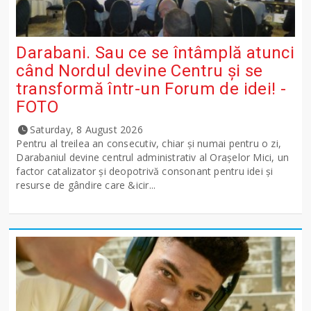
Darabani. Sau ce se întâmplă atunci
când Nordul devine Centru și se
transformă într-un Forum de idei! -
FOTO
Saturday, 8 August 2026
Pentru al treilea an consecutiv, chiar și numai pentru o zi,
Darabaniul devine centrul administrativ al Orașelor Mici, un
factor catalizator și deopotrivă consonant pentru idei și
resurse de gândire care &icir...