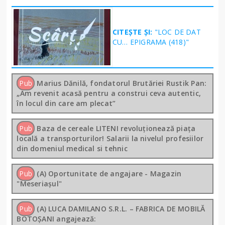
CITEȘTE ȘI:
"LOC DE DAT
CU… EPIGRAMA (418)"
Pub
Marius Dănilă, fondatorul Brutăriei Rustik Pan:
„Am revenit acasă pentru a construi ceva autentic,
în locul din care am plecat”
Pub
Baza de cereale LITENI revoluționează piața
locală a transporturilor! Salarii la nivelul profesiilor
din domeniul medical si tehnic
Pub
(A) Oportunitate de angajare - Magazin
"Meseriașul"
Pub
(A) LUCA DAMILANO S.R.L. – FABRICA DE MOBILĂ
BOTOȘANI angajează: