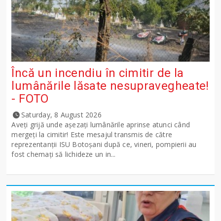
Încă un incendiu în cimitir de la
lumânările lăsate nesupravegheate!
- FOTO
Saturday, 8 August 2026
Aveți grijă unde așezați lumânările aprinse atunci când
mergeți la cimitir! Este mesajul transmis de către
reprezentanții ISU Botoșani după ce, vineri, pompierii au
fost chemați să lichideze un in...