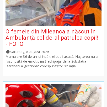
O femeie din Mileanca a născut în
Ambulanță cel de-al patrulea copil!
- FOTO
Saturday, 8 August 2026
Mama are 36 de ani și încă trei copii acasă. Nașterea nu a
fost lipsită de emoții, însă echipajul de la Substația
Darabani a gestionat corespunzător situația.