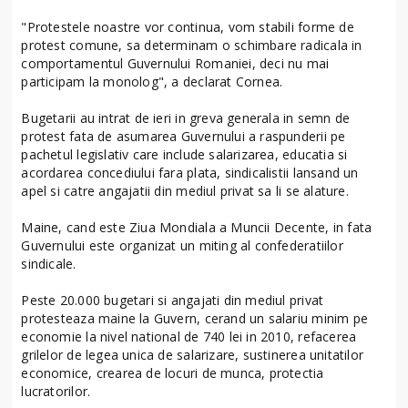
"Protestele noastre vor continua, vom stabili forme de
protest comune, sa determinam o schimbare radicala in
comportamentul Guvernului Romaniei, deci nu mai
participam la monolog", a declarat Cornea.
Bugetarii au intrat de ieri in greva generala in semn de
protest fata de asumarea Guvernului a raspunderii pe
pachetul legislativ care include salarizarea, educatia si
acordarea concediului fara plata, sindicalistii lansand un
apel si catre angajatii din mediul privat sa li se alature.
Maine, cand este Ziua Mondiala a Muncii Decente, in fata
Guvernului este organizat un miting al confederatiilor
sindicale.
Peste 20.000 bugetari si angajati din mediul privat
protesteaza maine la Guvern, cerand un salariu minim pe
economie la nivel national de 740 lei in 2010, refacerea
grilelor de legea unica de salarizare, sustinerea unitatilor
economice, crearea de locuri de munca, protectia
lucratorilor.