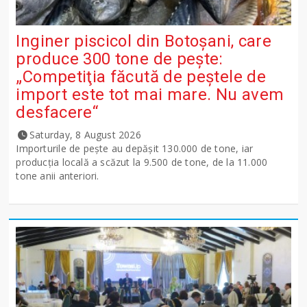
Inginer piscicol din Botoşani, care
produce 300 tone de peşte:
„Competiţia făcută de peştele de
import este tot mai mare. Nu avem
desfacere“
Saturday, 8 August 2026
Importurile de peşte au depăşit 130.000 de tone, iar
producţia locală a scăzut la 9.500 de tone, de la 11.000
tone anii anteriori.