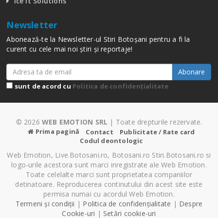
Ice It Solutions
Newsletter
Abonează-te la Newsletter-ul Stiri Botoșani pentru a fi la
curent cu cele mai noi știri și reportaje!
Abonare
sunt de acord cu
Politica de confidențialitate
© 2026
WEB EMOTION SRL
| Toate drepturile rezervate.
Prima pagină
Contact
Publicitate / Rate card
Codul deontologic
Web Emotion, Live.Botosani.ro, Botosani.ro Stiri.Botosani.ro si
logo-urile acestora sunt marci inregistrate ale Web Emotion.
Toate celelalte marci sunt proprietatea companiilor
detinatoare. Reproducerea continutului din acest site este
permisa numai cu acordul Web Emotion.
Termeni și condiții
|
Politica de confidențialitate
|
Despre
Cookie-uri
|
Setări cookie-uri