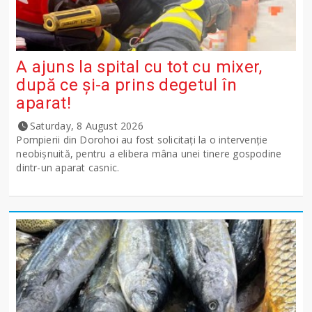
A ajuns la spital cu tot cu mixer,
după ce și-a prins degetul în
aparat!
Saturday, 8 August 2026
Pompierii din Dorohoi au fost solicitați la o intervenție
neobișnuită, pentru a elibera mâna unei tinere gospodine
dintr-un aparat casnic.