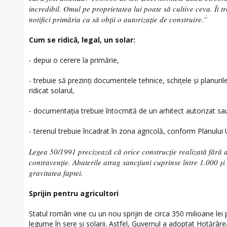
incredibil. Omul pe proprietatea lui poate să cultive ceva. Îi t
notifici primăria ca să obții o autorizație de construire.”
Cum se ridică, legal, un solar:
- depui o cerere la primărie,
- trebuie să prezinţi documentele tehnice, schițele și planuri
ridicat solarul,
- documentația trebuie întocmită de un arhitect autorizat sau
- terenul trebuie încadrat în zona agricolă, conform Planului 
Legea 50/1991 precizează că orice construcție realizată fără a
contravenție. Abaterile atrag sancţiuni cuprinse între 1.000 și 
gravitatea faptei.
Sprijin pentru agricultori
Statul român vine cu un nou sprijin de circa 350 milioane lei p
legume în sere și solarii. Astfel, Guvernul a adoptat Hotărâ