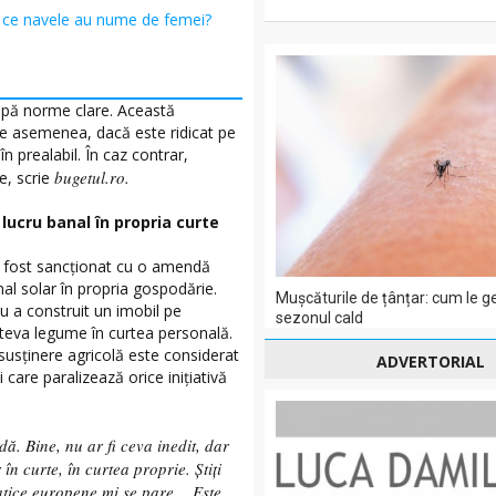
 ce navele au nume de femei?
 după norme clare. Această
De asemenea, dacă este ridicat pe
n prealabil. În caz contrar,
bugetul.ro.
e, scrie
lucru banal în propria curte
 a fost sancționat cu o amendă
nal solar în propria gospodărie.
Mușcăturile de țânțar: cum le g
nu a construit un imobil pe
sezonul cald
câteva legume în curtea personală.
susținere agricolă este considerat
ADVERTORIAL
i care paralizează orice inițiativă
. Bine, nu ar fi ceva inedit, dar
în curte, în curtea proprie. Știți
atice europene mi se pare… Este