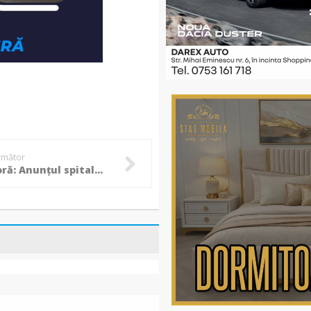
următor
Ultimă oră: Anunțul spitalului SRI despre starea de sănătate a lui Ion Iliescu!