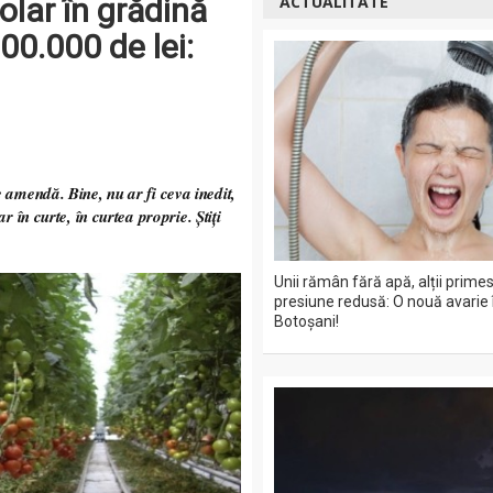
olar în grădină
ACTUALITATE
00.000 de lei:
amendă. Bine, nu ar fi ceva inedit,
r în curte, în curtea proprie. Știți
Unii rămân fără apă, alții prime
presiune redusă: O nouă avarie 
Botoșani!