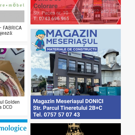
 – FABRICA
jează:
ul Golden
la DCD