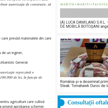
rebuie autorizație de construire, să
(A) LUCA DAMILANO S.R.L.
DE MOBILĂ BOTOȘANI anga
le care prevăd materialele din care
 de un inginer,
Urbanistic General.
utorizație reprezintă o
100.000 de lei, în funcție de
România și-a desemnat prim
Steak: Tomahawk Duroc de 
entru agriculturii care cultivă
rea privind aprobarea schemei