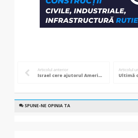
Articolul anterior
Articolul 
Israel cere ajutorul Americii ca să lovească Iranul: “Este singura opțiune pentru a opri bomba nucleară”!
SPUNE-NE OPINIA TA