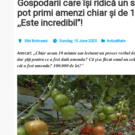
Gospodarii care își ridică un s
pot primi amenzi chiar şi de 1
,,Este incredibil”!
Stiri Botosani
Sunday, 15 June 2025
Actualitate
„Chiar acum 10 minute am lecturat un proces verbal de 
Avocat:
dar știți pentru ce a fost dată amenda?
Că și-a făcut omul un sola
cât a fost amenda?
100.000 de lei!"