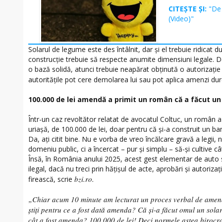
CITEȘTE ȘI:
"De
(Video)"
Solarul de legume este des întâlnit, dar şi el trebuie ridicat
construcţie trebuie să respecte anumite dimensiuni legale. 
o bază solidă, atunci trebuie neapărat obținută o autorizație î
autoritățile pot cere demolarea lui sau pot aplica amenzi dur
100.000 de lei amendă a primit un român că a făcut un 
Într-un caz revoltător relatat de avocatul Coltuc, un român
uriașă, de 100.000 de lei, doar pentru că și-a construit un ba
Da, ați citit bine. Nu e vorba de vreo încălcare gravă a legii, 
domeniu public, ci a încercat – pur și simplu – să-și cultive 
Însă, în România anului 2025, acest gest elementar de auto 
ilegal, dacă nu treci prin hățișul de acte, aprobări și autorizați
bzi.ro.
firească, scrie
„Chiar acum 10 minute am lecturat un proces verbal de amendă
știți pentru ce a fost dată amenda?
Că și-a făcut omul un solar 
cât a fost amenda?
100.000 de lei! Deci normele astea birocr