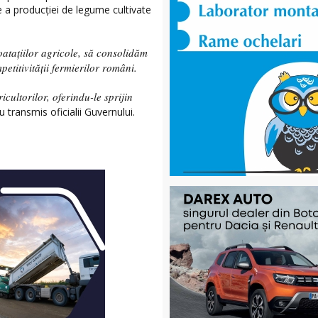
 a producţiei de legume cultivate
atațiilor agricole, să consolidăm
etitivității fermierilor români.
cultorilor, oferindu-le sprijin
 transmis oficialii Guvernului.