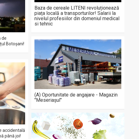
Baza de cereale LITENI revoluționează
piața locală a transporturilor! Salarii la
nivelul profesiilor din domeniul medical
si tehnic
n de
țul Botoșani!
(A) Oportunitate de angajare - Magazin
"Meseriașul"
e accidentală
pă până joi!