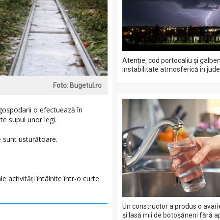
Atenție, cod portocaliu și galbe
instabilitate atmosferică în jude
Foto: Bugetul.ro
 gospodarii o efectuează în
 te supui unor legi.
e sunt usturătoare.
 activităţi întâlnite într-o curte
Un constructor a produs o avari
și lasă mii de botoșăneni fără a