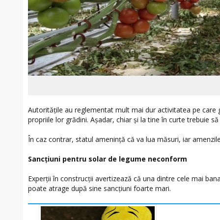
Autoritățile au reglementat mult mai dur activitatea pe care
propriile lor grădini. Așadar, chiar şi la tine în curte trebuie să
În caz contrar, statul amenință că va lua măsuri, iar amenzil
Sancţiuni pentru solar de legume neconform
Experţii în construcţii avertizează că una dintre cele mai banale
poate atrage după sine sancţiuni foarte mari.