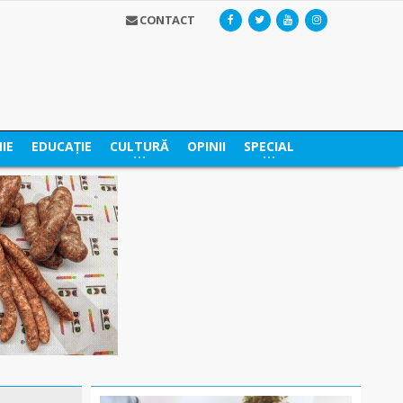
CONTACT
IE
EDUCAȚIE
CULTURĂ
OPINII
SPECIAL