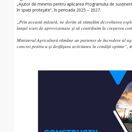
„Ajutor de minimis pentru aplicarea Programului de susţinere
în spaţii protejate”, în perioada 2025 – 2027.
„Prin această măsură, ne dorim să stimulăm dezvoltarea explo
lanțul scurt de aprovizionare și să contribuim la creșterea comp
Ministerul Agriculturii rămâne un partener de încredere al agri
concret pentru a-și desfășura activitatea în condiții optime”,
au