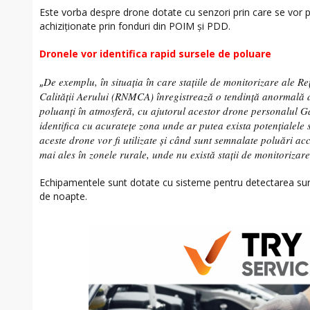
Este vorba despre drone dotate cu senzori prin care se vor p
achiziționate prin fonduri din POIM și PDD.
Dronele vor identifica rapid sursele de poluare
De exemplu, în situația în care stațiile de monitorizare ale R
„
Calității Aerului (RNMCA) înregistrează o tendință anormală d
poluanți în atmosferă, cu ajutorul acestor drone personalul G
identifica cu acuratețe zona unde ar putea exista potențialele
aceste drone vor fi utilizate și când sunt semnalate poluări acc
mai ales în zonele rurale, unde nu există stații de monitorizare
Echipamentele sunt dotate cu sisteme pentru detectarea surs
de noapte.