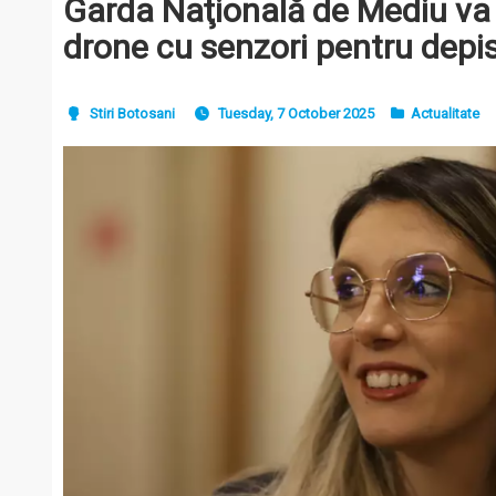
Garda Naţională de Mediu va 
drone cu senzori pentru depis
Stiri Botosani
Tuesday, 7 October 2025
Actualitate