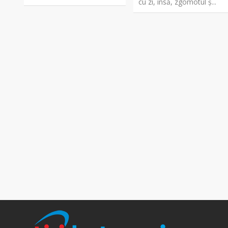
cu zi, însă, zgomotul ș...