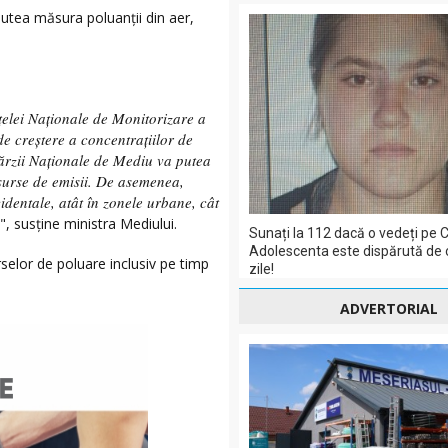
utea măsura poluanții din aer,
ețelei Naționale de Monitorizare a
e creștere a concentrațiilor de
ărzii Naționale de Mediu va putea
 surse de emisii. De asemenea,
identale, atât în zonele urbane, cât
", susține ministra Mediului.
Sunați la 112 dacă o vedeți pe C
Adolescenta este dispărută de 
elor de poluare inclusiv pe timp
zile!
ADVERTORIAL