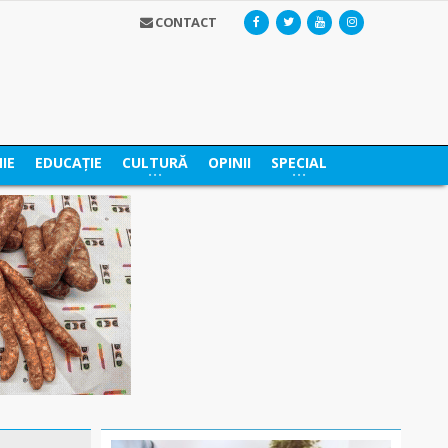
CONTACT
IE
EDUCAȚIE
CULTURĂ
OPINII
SPECIAL