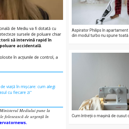
onală de Mediu va fi dotată cu
Aspirator Philips în apartament
etecteze sursele de poluare chiar
din modul turbo nu spune toat
orii să intervină rapid în
e poluare accidentală
.
losite în acțiunile de control, a
l de viață în mișcare: cum alegi
asul cu fiecare zi"
 Ministerul Mediului pune la
Cum întreții o mașină de cusut 
le folosească de urgență în
ervatornews.