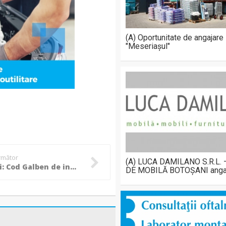
(A) Oportunitate de angajare
"Meseriașul"
următor
(A) LUCA DAMILANO S.R.L.
Botoșani: Cod Galben de inundații pe râul Jijia și afluenții acestuia!
DE MOBILĂ BOTOȘANI anga