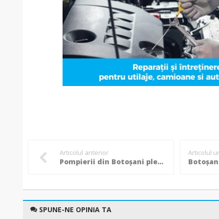
Articolul anterior
Articolul 
Pompierii din Botoșani pleacă la Constanța în contextul CODULUI ROȘU de ploi abundente!
SPUNE-NE OPINIA TA