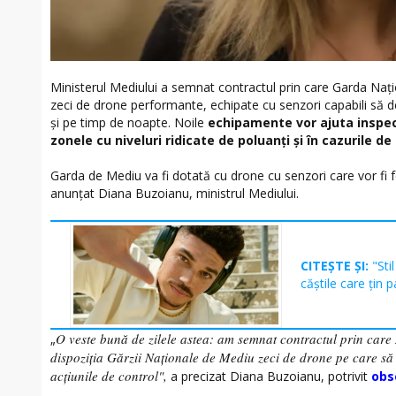
Ministerul Mediului a semnat contractul prin care Garda Nați
zeci de drone performante, echipate cu senzori capabili să d
și pe timp de noapte. Noile
echipamente vor ajuta inspect
zonele cu niveluri ridicate de poluanți și în cazurile d
Garda de Mediu va fi dotată cu drone cu senzori care vor fi fo
anunțat Diana Buzoianu, ministrul Mediului.
CITEȘTE ȘI:
"Sti
căștile care țin p
O veste bună de zilele astea: am semnat contractul prin care
„
dispoziția Gărzii Naționale de Mediu zeci de drone pe care să 
acțiunile de control",
a precizat Diana Buzoianu, potrivit
obs